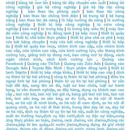
nhiệt
|
băng tải con lăn
|
băng tải dây chuyền sản xuất
|
băng tải
công nghiệp
|
giá kệ công nghiệp
|
giá kệ lắp ráp công
nghiệp
|
bàn thao tác phòng sạch
|
bàn thao tác công
nghiệp
|
bàn thao tác chống tĩnh điện
|
kệ trung tải
|
kệ hạng
nặng
|
bàn thao tác đa năng
|
lò hấp nướng đa năng
|
lò nướng
công nghiệp
|
thiết bị bếp công nghiệp
|
tủ cơm công
nghiệp
|
bàn mát
|
tủ trưng bày
|
tủ trưng bày siêu thị
|
máy làm
đá viên công nghiệp
|
tủ đông lạnh
|
kệ bếp inox
|
thiết bị quầy
bar
|
thiết bị chế biến thực phẩm
|
thiết bị pha chế cà phê
|
máy
rửa bát băng chuyền
|
máy rửa bát công nghiệp
|
thiết bị bếp
âu
|
thiết kế quầy bar inox
,
nhôm kính cao cấp
,
cửa nhôm kính
cao cấp
,
cửa nhôm cao cấp
,
cửa kính cường lực
,
cầu thang kính
cường lực
,
giếng trời tự đóng mở
,
ban công mở tự động
,
vách
ngăn nhôm kính
,
vách kính cường lực
.
Quảng cáo
Facebook
|
Quảng cáo TikTok
|
Quảng cáo Zalo Ads
|
Quảng cáo
Google Ads
|
Toyota Bắc Ninh |
thực phẩm đông lạnh
|
thiết bị
lạnh Sápito
|
thiết bị bếp nhập khẩu
, |
thiết bị bếp cao cấp
|
dịch
vụ thám tử tại hải phòng
|
công ty thám tử tại hải phòng
|
điều tra
ngoại tình tại hải phòng
|
thám tử uy tín tại hải phòng
|
tư vấn
luật đất đai
,
sang tên sổ đỏ
,
luật sư bào chữa
,
luật sư tranh
tụng
,
tư vấn doanh nghiệp
,
xe đẩy hàng
,
dụng cụ khách sạn cao
cấp
,
taxi nội bài
,
taxi nội bài giá rẻ
,
bảng giá taxi nội bài
,
taxi nội
bài
,
taxi sân bay
,
xe sân bay
,
xe du lịch
,
xe hà nội đi thanh
hoá
,
xe hà nội đi ninh bình
,
xe hà nội đi nam định
,
xe hà nội đi
quảng ninh
,
xe hà nội đi thái bình
,
trung tâm dạy lái xe
,
dạy lái
xe hà nội
,
dịch vụ thám tử uy tín tại hà nội
,
suất ăn công nghiệp
,
suất ăn trường học
,
dịch vụ tiệc cưới
,
dịch vụ tiệc sự kiện
,
cung
ứng thực phẩm an toàn
,
jiwins
,
rack Jiwins
,
vòi Jiwins
,
thùng rác
Jiwins
,
bếp từ âm quầy
,
vòi nước jiwins
,
thùng đựng đá giữ nhiệt
Jiwins
,
thùng rác di động Jiwins
,
vòi nước nóng lạnh Jiwins
,
vòi