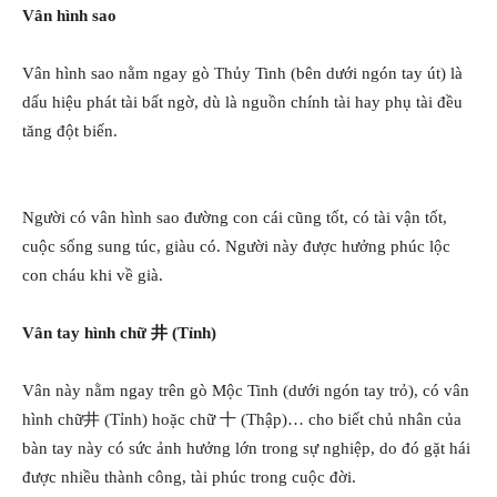
Vân hình sao
Vân hình sao nằm ngay gò Thủy Tinh (bên dưới ngón tay út) là
dấu hiệu phát tài bất ngờ, dù là nguồn chính tài hay phụ tài đều
tăng đột biến.
Người có vân hình sao đường con cái cũng tốt, có tài vận tốt,
cuộc sống sung túc, giàu có. Người này được hưởng phúc lộc
con cháu khi về già.
Vân tay hình chữ 井 (Tỉnh)
Vân này nằm ngay trên gò Mộc Tinh (dưới ngón tay trỏ), có vân
hình chữ井 (Tỉnh) hoặc chữ 十 (Thập)… cho biết chủ nhân của
bàn tay này có sức ảnh hưởng lớn trong sự nghiệp, do đó gặt hái
được nhiều thành công, tài phúc trong cuộc đời.