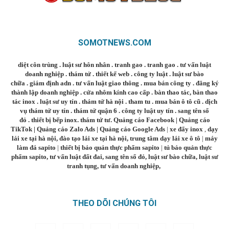
SOMOTNEWS.COM
diệt côn trùng
.
luật sư hôn nhân
.
tranh gao
.
tranh gao
.
tư vấn luật
doanh nghiệp
.
thám tử
.
thiết kế web
.
công ty luật
.
luật sư bào
chữa
.
giám định adn
.
tư vấn luật giao thông
.
mua bán công ty
.
đăng ký
thành lập doanh nghiệp
.
cửa nhôm kính cao cấp
.
bàn thao tác
,
bàn thao
tác inox
.
luật sư uy tín
.
thám tử hà nội
.
tham tu
.
mua bán ô tô cũ
.
dịch
vụ thám tử uy tín
.
thám tử quận 6
.
công ty luật uy tín
.
sang tên sổ
đỏ
.
thiết bị bếp inox
.
thám tử tư
.
Quảng cáo Facebook
|
Quảng cáo
TikTok
|
Quảng cáo Zalo Ads
|
Quảng cáo Google Ads
|
xe đẩy inox
,
dạy
lái xe tại hà nội
,
đào tạo lái xe tại hà nội
,
trung tâm dạy lái xe ô tô
|
máy
làm đá sapito
|
thiết bị bảo quản thực phẩm sapito
|
tủ bảo quản thực
phẩm sapito
,
tư vấn luật đất đai
,
sang tên sổ đỏ
,
luật sư bào chữa
,
luật sư
tranh tụng
,
tư vấn doanh nghiệp
,
THEO DÕI CHÚNG TÔI