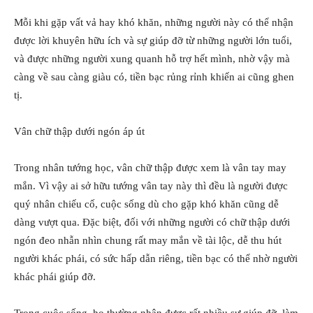
Mỗi khi gặp vất vả hay khó khăn, những người này có thể nhận
được lời khuyên hữu ích và sự giúp đỡ từ những người lớn tuổi,
và được những người xung quanh hỗ trợ hết mình, nhờ vậy mà
càng về sau càng giàu có, tiền bạc rủng rỉnh khiến ai cũng ghen
tị.
Vân chữ thập dưới ngón áp út
Trong nhân tướng học, vân chữ thập được xem là vân tay may
mắn. Vì vậy ai sở hữu tướng vân tay này thì đều là người được
quý nhân chiếu cố, cuộc sống dù cho gặp khó khăn cũng dễ
dàng vượt qua. Đặc biệt, đối với những người có chữ thập dưới
ngón đeo nhẫn nhìn chung rất may mắn về tài lộc, dễ thu hút
người khác phái, có sức hấp dẫn riêng, tiền bạc có thể nhờ người
khác phái giúp đỡ.
Trong cuộc sống, họ thường nhận được rất nhiều sự giúp đỡ, làm