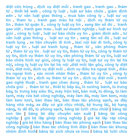
diệt côn trùng
.
dịch vụ diệt mối
.
tranh gao
.
tranh gao
.
thám
tử
.
thiết kế web
.
công ty luật
.
luật sư bào chữa
.
giám định
adn
.
tư vấn luật giao thông
.
mua bán công ty
.
luật sư uy
tín
.
tham tu
.
tranh gạo màu hà nội
.
dịch vụ thám tử uy
tín
.
thám tử quận 6
.
công ty luật uy tín
.
sang tên sổ đỏ
.
tranh
gao việt
.
tranh gao mau
.
luật sư doanh nghiệp
.
luật sư hình sự
giỏi
.
công ty luật
.
luật sư bào chữa uy tín
.
giám định adn
.
tư
vấn luật giao thông
.
luật sư uy tín
.
sang tên sổ đỏ
.
luật sư
tranh tụng
.
xe tiện chuyến đi tỉnh
,
taxi nội bài đi tỉnh
,
công ty
luật uy tín
.
luật sư tranh tụng
,
thám tử
,
văn phòng thám
tử
,
thám tử uy tín .
luật sư uy tín
,
thám tử uy tín
,
công ty thám tử
uy tín
,
dịch vụ thám tử uy tín
,
văn phòng thám tử uy tín
,
luật sư
bào chữa hình sự giỏi
,
công ty luật uy tín
,
luật sư uy tín tại hà
nội
,
công ty luật uy tín tại hà nội
.
diệt mối tận gốc
,
công ty diệt
mối
,
diệt mối
,
dịch vụ diệt mối
.
dịch vụ điều tra ngoại tình
,
điều
tra ngoại tình
,
xác minh nhân thân
,
thám tử uy tín
,
công ty
thám tử uy tín
,
dịch vụ thám tử uy tín
.
dịch vụ diệt mối
.
tranh
gao nghệ thuật
.
tranh gao chan dung
.
thám tử
.
luật sư bào
chữa giỏi
.
thám tử tư
.
thiết bị bếp âu
,
lò nướng bánh
,
tủ trưng
bày
,
tủ trưng bày siêu thị
,
máy trộn bột
,
bàn mát
,
tủ đông
,
tủ làm
lạnh
,
máy rửa bát công nghiệp
,
máy làm đá
,
máy làm kem
,
máy
làm kem tươi
,
bàn thao tác
,
bàn thao tác phòng sạch
,
xe đẩy
hàng nhà máy
,
xe đẩy có giá chịu nhiệt
,
kệ trung tải
,
kệ hạng
nặng
,
tủ để đồ
,
tủ phòng sạch
,
băng tải lưới chịu nhiệt
|
băng tải
con lăn
|
băng tải dây chuyền sản xuất
|
băng tải công
nghiệp
|
giá kệ lắp ghép công nghiệp
|
giá kệ lắp ráp công
nghiệp
|
giá kệ kho hàng
|
bàn thao tác phòng sạch
|
bàn thao tác
công nghiệp
|
bàn thao tác chống tĩnh điện
|
bàn thao tác khung
nhôm định hình
|
băng tải xích nhựa và inox
|
băng tải lưới chịu