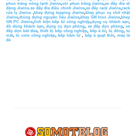
phun tráng nóng lạnh jiwins
,
vòi phun tráng jiwins
,
xe đẩy đĩa di
động Jiwins,
xe đẩy đĩa điều chỉnh Jiwins
,
xe đẩy rack Jiwins
,
rack
rửa ly Jiwins
,
khay đựng topping Jiwins
,
khay phục vụ chữ nhật
Jiwins
,
thùng đựng nguyên liệu Jiwins
,
khay GN Inox Jiwins
,
khay
GN PC Jiwins
,
linh kiện bếp từ công nghiệp
,
dụng cụ khách sạn
,
đồ dùng khách sạn
,
dụng cụ dọn phòng
,
xe đẩy dọn phòng
,
xe
đẩy dọn bát đũa
,
thiết bị bếp công nghiệp
,
bếp á từ
,
tủ đông
,
tủ
mát
,
tủ cơm công nghiệp
,
bếp hầm từ
,
bếp á quạt thổi
,
máy là
đá