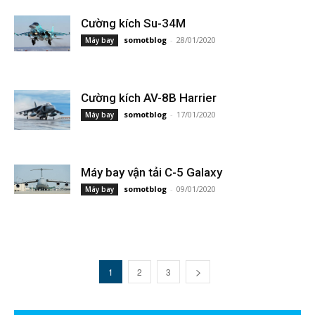
Cường kích Su-34M
somotblog
-
28/01/2020
Máy bay
Cường kích AV-8B Harrier
somotblog
-
17/01/2020
Máy bay
Máy bay vận tải C-5 Galaxy
somotblog
-
09/01/2020
Máy bay
1
2
3