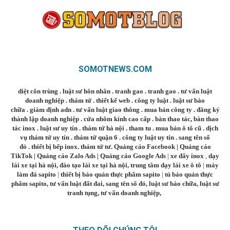
SOMOTNEWS.COM
diệt côn trùng
.
luật sư hôn nhân
.
tranh gao
.
tranh gao
.
tư vấn luật
doanh nghiệp
.
thám tử
.
thiết kế web
.
công ty luật
.
luật sư bào
chữa
.
giám định adn
.
tư vấn luật giao thông
.
mua bán công ty
.
đăng ký
thành lập doanh nghiệp
.
cửa nhôm kính cao cấp
.
bàn thao tác
,
bàn thao
tác inox
.
luật sư uy tín
.
thám tử hà nội
.
tham tu
.
mua bán ô tô cũ
.
dịch
vụ thám tử uy tín
.
thám tử quận 6
.
công ty luật uy tín
.
sang tên sổ
đỏ
.
thiết bị bếp inox
.
thám tử tư
.
Quảng cáo Facebook
|
Quảng cáo
TikTok
|
Quảng cáo Zalo Ads
|
Quảng cáo Google Ads
|
xe đẩy inox
,
dạy
lái xe tại hà nội
,
đào tạo lái xe tại hà nội
,
trung tâm dạy lái xe ô tô
|
máy
làm đá sapito
|
thiết bị bảo quản thực phẩm sapito
|
tủ bảo quản thực
phẩm sapito
,
tư vấn luật đất đai
,
sang tên sổ đỏ
,
luật sư bào chữa
,
luật sư
tranh tụng
,
tư vấn doanh nghiệp
,