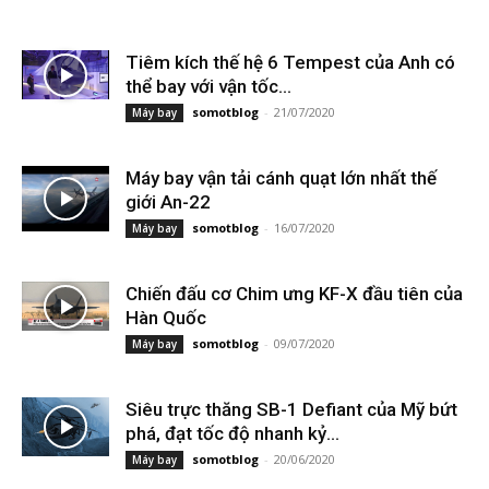
Tiêm kích thế hệ 6 Tempest của Anh có
thể bay với vận tốc...
somotblog
-
21/07/2020
Máy bay
Máy bay vận tải cánh quạt lớn nhất thế
giới An-22
somotblog
-
16/07/2020
Máy bay
Chiến đấu cơ Chim ưng KF-X đầu tiên của
Hàn Quốc
somotblog
-
09/07/2020
Máy bay
Siêu trực thăng SB-1 Defiant của Mỹ bứt
phá, đạt tốc độ nhanh kỷ...
somotblog
-
20/06/2020
Máy bay