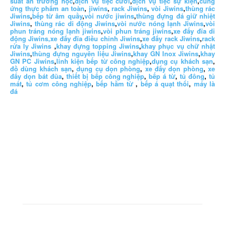
suất ăn trường học
,
dịch vụ tiệc cưới
,
dịch vụ tiệc sự kiện
,
cung
ứng thực phẩm an toàn
,
jiwins
,
rack Jiwins
,
vòi Jiwins
,
thùng rác
Jiwins
,
bếp từ âm quầy
,
vòi nước jiwins
,
thùng đựng đá giữ nhiệt
Jiwins
,
thùng rác di động Jiwins
,
vòi nước nóng lạnh Jiwins
,
vòi
phun tráng nóng lạnh jiwins
,
vòi phun tráng jiwins
,
xe đẩy đĩa di
động Jiwins,
xe đẩy đĩa điều chỉnh Jiwins
,
xe đẩy rack Jiwins
,
rack
rửa ly Jiwins
,
khay đựng topping Jiwins
,
khay phục vụ chữ nhật
Jiwins
,
thùng đựng nguyên liệu Jiwins
,
khay GN Inox Jiwins
,
khay
GN PC Jiwins
,
linh kiện bếp từ công nghiệp
,
dụng cụ khách sạn
,
đồ dùng khách sạn
,
dụng cụ dọn phòng
,
xe đẩy dọn phòng
,
xe
đẩy dọn bát đũa
,
thiết bị bếp công nghiệp
,
bếp á từ
,
tủ đông
,
tủ
mát
,
tủ cơm công nghiệp
,
bếp hầm từ
,
bếp á quạt thổi
,
máy là
đá