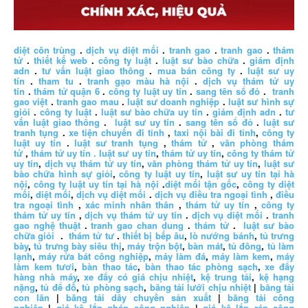
diệt côn trùng
.
dịch vụ diệt mối
.
tranh gao
.
tranh gao
.
thám
tử
.
thiết kế web
.
công ty luật
.
luật sư bào chữa
.
giám định
adn
.
tư vấn luật giao thông
.
mua bán công ty
.
luật sư uy
tín
.
tham tu
.
tranh gạo màu hà nội
.
dịch vụ thám tử uy
tín
.
thám tử quận 6
.
công ty luật uy tín
.
sang tên sổ đỏ
.
tranh
gao việt
.
tranh gao mau
.
luật sư doanh nghiệp
.
luật sư hình sự
giỏi
.
công ty luật
.
luật sư bào chữa uy tín
.
giám định adn
.
tư
vấn luật giao thông
.
luật sư uy tín
.
sang tên sổ đỏ
.
luật sư
tranh tụng
.
xe tiện chuyến đi tỉnh
,
taxi nội bài đi tỉnh
,
công ty
luật uy tín
.
luật sư tranh tụng
,
thám tử
,
văn phòng thám
tử
,
thám tử uy tín .
luật sư uy tín
,
thám tử uy tín
,
công ty thám tử
uy tín
,
dịch vụ thám tử uy tín
,
văn phòng thám tử uy tín
,
luật sư
bào chữa hình sự giỏi
,
công ty luật uy tín
,
luật sư uy tín tại hà
nội
,
công ty luật uy tín tại hà nội
.
diệt mối tận gốc
,
công ty diệt
mối
,
diệt mối
,
dịch vụ diệt mối
.
dịch vụ điều tra ngoại tình
,
điều
tra ngoại tình
,
xác minh nhân thân
,
thám tử uy tín
,
công ty
thám tử uy tín
,
dịch vụ thám tử uy tín
.
dịch vụ diệt mối
.
tranh
gao nghệ thuật
.
tranh gao chan dung
.
thám tử
.
luật sư bào
chữa giỏi
.
thám tử tư
.
thiết bị bếp âu
,
lò nướng bánh
,
tủ trưng
bày
,
tủ trưng bày siêu thị
,
máy trộn bột
,
bàn mát
,
tủ đông
,
tủ làm
lạnh
,
máy rửa bát công nghiệp
,
máy làm đá
,
máy làm kem
,
máy
làm kem tươi
,
bàn thao tác
,
bàn thao tác phòng sạch
,
xe đẩy
hàng nhà máy
,
xe đẩy có giá chịu nhiệt
,
kệ trung tải
,
kệ hạng
nặng
,
tủ để đồ
,
tủ phòng sạch
,
băng tải lưới chịu nhiệt
|
băng tải
con lăn
|
băng tải dây chuyền sản xuất
|
băng tải công
nghiệp
|
giá kệ lắp ghép công nghiệp
|
giá kệ lắp ráp công