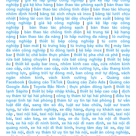
nghiệp
|
giá kệ kho hàng
|
bàn thao tác phòng sạch
|
bàn thao tác
công nghiệp
|
bàn thao tác chống tĩnh điện
|
bàn thao tác khung
nhôm định hình
|
băng tải xích nhựa và inox
|
băng tải lưới chịu
nhiệt
|
băng tải con lăn
|
băng tải dây chuyền sản xuất
|
băng tải
công nghiệp
|
giá kệ công nghiệp
|
giá kệ lắp ráp công
nghiệp
|
bàn thao tác phòng sạch
|
bàn thao tác công
nghiệp
|
bàn thao tác chống tĩnh điện
|
kệ trung tải
|
kệ hạng
nặng
|
bàn thao tác đa năng
|
lò hấp nướng đa năng
|
lò nướng
công nghiệp
|
thiết bị bếp công nghiệp
|
tủ cơm công
nghiệp
|
bàn mát
|
tủ trưng bày
|
tủ trưng bày siêu thị
|
máy làm
đá viên công nghiệp
|
tủ đông lạnh
|
kệ bếp inox
|
thiết bị quầy
bar
|
thiết bị chế biến thực phẩm
|
thiết bị pha chế cà phê
|
máy
rửa bát băng chuyền
|
máy rửa bát công nghiệp
|
thiết bị bếp
âu
|
thiết kế quầy bar inox
,
nhôm kính cao cấp
,
cửa nhôm kính
cao cấp
,
cửa nhôm cao cấp
,
cửa kính cường lực
,
cầu thang kính
cường lực
,
giếng trời tự đóng mở
,
ban công mở tự động
,
vách
ngăn nhôm kính
,
vách kính cường lực
.
Quảng cáo
Facebook
|
Quảng cáo TikTok
|
Quảng cáo Zalo Ads
|
Quảng cáo
Google Ads
|
Toyota Bắc Ninh |
thực phẩm đông lạnh
|
thiết bị
lạnh Sápito
|
thiết bị bếp nhập khẩu
, |
thiết bị bếp cao cấp
|
dịch
vụ thám tử tại hải phòng
|
công ty thám tử tại hải phòng
|
điều tra
ngoại tình tại hải phòng
|
thám tử uy tín tại hải phòng
|
tư vấn
luật đất đai
,
sang tên sổ đỏ
,
luật sư bào chữa
,
luật sư tranh
tụng
,
tư vấn doanh nghiệp
,
xe đẩy hàng
,
dụng cụ khách sạn cao
cấp
,
taxi nội bài
,
taxi nội bài giá rẻ
,
bảng giá taxi nội bài
,
taxi nội
bài
,
taxi sân bay
,
xe sân bay
,
xe du lịch
,
xe hà nội đi thanh
hoá
,
xe hà nội đi ninh bình
,
xe hà nội đi nam định
,
xe hà nội đi
quảng ninh
,
xe hà nội đi thái bình
,
trung tâm dạy lái xe
,
dạy lái
xe hà nội
,
dịch vụ thám tử uy tín tại hà nội
,
suất ăn công nghiệp
,