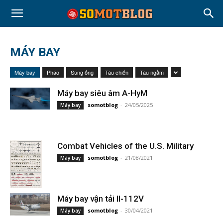
MÁY BAY
Máy bay
Pháo
Súng ống
Tàu chiến
Tàu ngầm
Máy bay siêu âm A-HyM
somotblog
-
24/05/2025
Máy bay
Combat Vehicles of the U.S. Military
somotblog
-
21/08/2021
Máy bay
Máy bay vận tải Il-112V
somotblog
-
30/04/2021
Máy bay