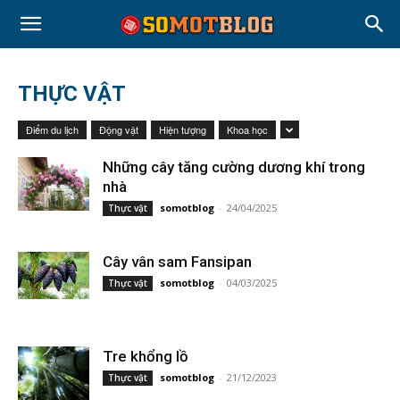
THỰC VẬT
Điểm du lịch
Động vật
Hiện tượng
Khoa học
Những cây tăng cường dương khí trong
nhà
somotblog
-
24/04/2025
Thực vật
Cây vân sam Fansipan
somotblog
-
04/03/2025
Thực vật
Tre khổng lồ
somotblog
-
21/12/2023
Thực vật