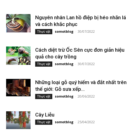
Nguyên nhân Lan hồ điệp bị héo nhăn lá
và cách khắc phục
somotblog
-
30/07/2022
Thực vật
Cách diệt trừ Ốc Sên cực đơn giản hiệu
quả cho cây trồng
somotblog
-
30/07/2022
Thực vật
Những loại gỗ quý hiếm và đắt nhất trên
thế giới: Gỗ sưa xếp...
somotblog
-
20/06/2022
Thực vật
Cây Liễu
somotblog
-
25/04/2022
Thực vật