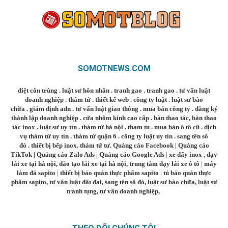
SOMOTNEWS.COM
diệt côn trùng
.
luật sư hôn nhân
.
tranh gao
.
tranh gao
.
tư vấn luật
doanh nghiệp
.
thám tử
.
thiết kế web
.
công ty luật
.
luật sư bào
chữa
.
giám định adn
.
tư vấn luật giao thông
.
mua bán công ty
.
đăng ký
thành lập doanh nghiệp
.
cửa nhôm kính cao cấp
.
bàn thao tác
,
bàn thao
tác inox
.
luật sư uy tín
.
thám tử hà nội
.
tham tu
.
mua bán ô tô cũ
.
dịch
vụ thám tử uy tín
.
thám tử quận 6
.
công ty luật uy tín
.
sang tên sổ
đỏ
.
thiết bị bếp inox
.
thám tử tư
.
Quảng cáo Facebook
|
Quảng cáo
TikTok
|
Quảng cáo Zalo Ads
|
Quảng cáo Google Ads
|
xe đẩy inox
,
dạy
lái xe tại hà nội
,
đào tạo lái xe tại hà nội
,
trung tâm dạy lái xe ô tô
|
máy
làm đá sapito
|
thiết bị bảo quản thực phẩm sapito
|
tủ bảo quản thực
phẩm sapito
,
tư vấn luật đất đai
,
sang tên sổ đỏ
,
luật sư bào chữa
,
luật sư
tranh tụng
,
tư vấn doanh nghiệp
,