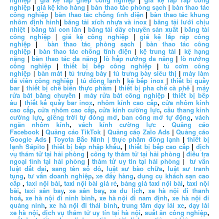
nghiệp
|
giá kệ kho hàng
|
bàn thao tác phòng sạch
|
bàn thao tác
công nghiệp
|
bàn thao tác chống tĩnh điện
|
bàn thao tác khung
nhôm định hình
|
băng tải xích nhựa và inox
|
băng tải lưới chịu
nhiệt
|
băng tải con lăn
|
băng tải dây chuyền sản xuất
|
băng tải
công nghiệp
|
giá kệ công nghiệp
|
giá kệ lắp ráp công
nghiệp
|
bàn thao tác phòng sạch
|
bàn thao tác công
nghiệp
|
bàn thao tác chống tĩnh điện
|
kệ trung tải
|
kệ hạng
nặng
|
bàn thao tác đa năng
|
lò hấp nướng đa năng
|
lò nướng
công nghiệp
|
thiết bị bếp công nghiệp
|
tủ cơm công
nghiệp
|
bàn mát
|
tủ trưng bày
|
tủ trưng bày siêu thị
|
máy làm
đá viên công nghiệp
|
tủ đông lạnh
|
kệ bếp inox
|
thiết bị quầy
bar
|
thiết bị chế biến thực phẩm
|
thiết bị pha chế cà phê
|
máy
rửa bát băng chuyền
|
máy rửa bát công nghiệp
|
thiết bị bếp
âu
|
thiết kế quầy bar inox
,
nhôm kính cao cấp
,
cửa nhôm kính
cao cấp
,
cửa nhôm cao cấp
,
cửa kính cường lực
,
cầu thang kính
cường lực
,
giếng trời tự đóng mở
,
ban công mở tự động
,
vách
ngăn nhôm kính
,
vách kính cường lực
.
Quảng cáo
Facebook
|
Quảng cáo TikTok
|
Quảng cáo Zalo Ads
|
Quảng cáo
Google Ads
|
Toyota Bắc Ninh |
thực phẩm đông lạnh
|
thiết bị
lạnh Sápito
|
thiết bị bếp nhập khẩu
, |
thiết bị bếp cao cấp
|
dịch
vụ thám tử tại hải phòng
|
công ty thám tử tại hải phòng
|
điều tra
ngoại tình tại hải phòng
|
thám tử uy tín tại hải phòng
|
tư vấn
luật đất đai
,
sang tên sổ đỏ
,
luật sư bào chữa
,
luật sư tranh
tụng
,
tư vấn doanh nghiệp
,
xe đẩy hàng
,
dụng cụ khách sạn cao
cấp
,
taxi nội bài
,
taxi nội bài giá rẻ
,
bảng giá taxi nội bài
,
taxi nội
bài
,
taxi sân bay
,
xe sân bay
,
xe du lịch
,
xe hà nội đi thanh
hoá
,
xe hà nội đi ninh bình
,
xe hà nội đi nam định
,
xe hà nội đi
quảng ninh
,
xe hà nội đi thái bình
,
trung tâm dạy lái xe
,
dạy lái
xe hà nội
,
dịch vụ thám tử uy tín tại hà nội
,
suất ăn công nghiệp
,