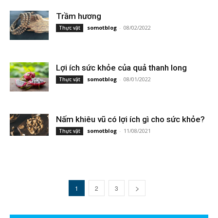
Trầm hương
somotblog
-
08/02/2022
Thực vật
Lợi ích sức khỏe của quả thanh long
somotblog
-
08/01/2022
Thực vật
Nấm khiêu vũ có lợi ích gì cho sức khỏe?
somotblog
-
11/08/2021
Thực vật
1
2
3