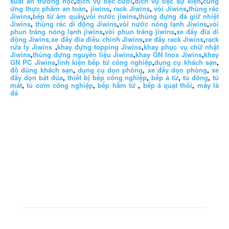
suất ăn trường học
,
dịch vụ tiệc cưới
,
dịch vụ tiệc sự kiện
,
cung
ứng thực phẩm an toàn
,
jiwins
,
rack Jiwins
,
vòi Jiwins
,
thùng rác
Jiwins
,
bếp từ âm quầy
,
vòi nước jiwins
,
thùng đựng đá giữ nhiệt
Jiwins
,
thùng rác di động Jiwins
,
vòi nước nóng lạnh Jiwins
,
vòi
phun tráng nóng lạnh jiwins
,
vòi phun tráng jiwins
,
xe đẩy đĩa di
động Jiwins,
xe đẩy đĩa điều chỉnh Jiwins
,
xe đẩy rack Jiwins
,
rack
rửa ly Jiwins
,
khay đựng topping Jiwins
,
khay phục vụ chữ nhật
Jiwins
,
thùng đựng nguyên liệu Jiwins
,
khay GN Inox Jiwins
,
khay
GN PC Jiwins
,
linh kiện bếp từ công nghiệp
,
dụng cụ khách sạn
,
đồ dùng khách sạn
,
dụng cụ dọn phòng
,
xe đẩy dọn phòng
,
xe
đẩy dọn bát đũa
,
thiết bị bếp công nghiệp
,
bếp á từ
,
tủ đông
,
tủ
mát
,
tủ cơm công nghiệp
,
bếp hầm từ
,
bếp á quạt thổi
,
máy là
đá