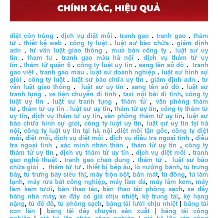
diệt côn trùng
.
dịch vụ diệt mối
.
tranh gao
.
tranh gao
.
thám
tử
.
thiết kế web
.
công ty luật
.
luật sư bào chữa
.
giám định
adn
.
tư vấn luật giao thông
.
mua bán công ty
.
luật sư uy
tín
.
tham tu
.
tranh gạo màu hà nội
.
dịch vụ thám tử uy
tín
.
thám tử quận 6
.
công ty luật uy tín
.
sang tên sổ đỏ
.
tranh
gao việt
.
tranh gao mau
.
luật sư doanh nghiệp
.
luật sư hình sự
giỏi
.
công ty luật
.
luật sư bào chữa uy tín
.
giám định adn
.
tư
vấn luật giao thông
.
luật sư uy tín
.
sang tên sổ đỏ
.
luật sư
tranh tụng
.
xe tiện chuyến đi tỉnh
,
taxi nội bài đi tỉnh
,
công ty
luật uy tín
.
luật sư tranh tụng
,
thám tử
,
văn phòng thám
tử
,
thám tử uy tín .
luật sư uy tín
,
thám tử uy tín
,
công ty thám tử
uy tín
,
dịch vụ thám tử uy tín
,
văn phòng thám tử uy tín
,
luật sư
bào chữa hình sự giỏi
,
công ty luật uy tín
,
luật sư uy tín tại hà
nội
,
công ty luật uy tín tại hà nội
.
diệt mối tận gốc
,
công ty diệt
mối
,
diệt mối
,
dịch vụ diệt mối
.
dịch vụ điều tra ngoại tình
,
điều
tra ngoại tình
,
xác minh nhân thân
,
thám tử uy tín
,
công ty
thám tử uy tín
,
dịch vụ thám tử uy tín
.
dịch vụ diệt mối
.
tranh
gao nghệ thuật
.
tranh gao chan dung
.
thám tử
.
luật sư bào
chữa giỏi
.
thám tử tư
.
thiết bị bếp âu
,
lò nướng bánh
,
tủ trưng
bày
,
tủ trưng bày siêu thị
,
máy trộn bột
,
bàn mát
,
tủ đông
,
tủ làm
lạnh
,
máy rửa bát công nghiệp
,
máy làm đá
,
máy làm kem
,
máy
làm kem tươi
,
bàn thao tác
,
bàn thao tác phòng sạch
,
xe đẩy
hàng nhà máy
,
xe đẩy có giá chịu nhiệt
,
kệ trung tải
,
kệ hạng
nặng
,
tủ để đồ
,
tủ phòng sạch
,
băng tải lưới chịu nhiệt
|
băng tải
con lăn
|
băng tải dây chuyền sản xuất
|
băng tải công
nghiệp
|
giá kệ lắp ghép công nghiệp
|
giá kệ lắp ráp công