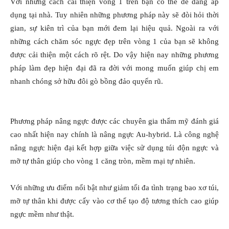
Với những cách cải thiện vòng 1 trên bạn có thể dễ dàng áp
dụng tại nhà. Tuy nhiên những phương pháp này sẽ đòi hỏi thời
gian, sự kiên trì của bạn mới đem lại hiệu quả. Ngoài ra với
những cách chăm sóc ngực đẹp trên vòng 1 của bạn sẽ không
được cải thiện một cách rõ rệt. Do vậy hiện nay những phương
pháp làm đẹp hiện đại đã ra đời với mong muốn giúp chị em
nhanh chóng sở hữu đôi gò bồng đảo quyến rũ.
Phương pháp nâng ngực được các chuyên gia thẩm mỹ đánh giá
cao nhất hiện nay chính là nâng ngực Au-hybrid. Là công nghệ
nâng ngực hiện đại kết hợp giữa việc sử dụng túi độn ngực và
mỡ tự thân giúp cho vòng 1 căng tròn, mềm mại tự nhiên.
Với những ưu điểm nổi bật như giảm tối đa tình trạng bao xơ túi,
mỡ tự thân khi được cấy vào cơ thể tạo độ tương thích cao giúp
ngực mềm như thật.