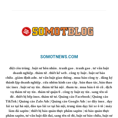
SOMOTNEWS.COM
diệt côn trùng
.
luật sư hôn nhân
.
tranh gao
.
tranh gao
.
tư vấn luật
doanh nghiệp
.
thám tử
.
thiết kế web
.
công ty luật
.
luật sư bào
chữa
.
giám định adn
.
tư vấn luật giao thông
.
mua bán công ty
.
đăng ký
thành lập doanh nghiệp
.
cửa nhôm kính cao cấp
.
bàn thao tác
,
bàn thao
tác inox
.
luật sư uy tín
.
thám tử hà nội
.
tham tu
.
mua bán ô tô cũ
.
dịch
vụ thám tử uy tín
.
thám tử quận 6
.
công ty luật uy tín
.
sang tên sổ
đỏ
.
thiết bị bếp inox
.
thám tử tư
.
Quảng cáo Facebook
|
Quảng cáo
TikTok
|
Quảng cáo Zalo Ads
|
Quảng cáo Google Ads
|
xe đẩy inox
,
dạy
lái xe tại hà nội
,
đào tạo lái xe tại hà nội
,
trung tâm dạy lái xe ô tô
|
máy
làm đá sapito
|
thiết bị bảo quản thực phẩm sapito
|
tủ bảo quản thực
phẩm sapito
,
tư vấn luật đất đai
,
sang tên sổ đỏ
,
luật sư bào chữa
,
luật sư