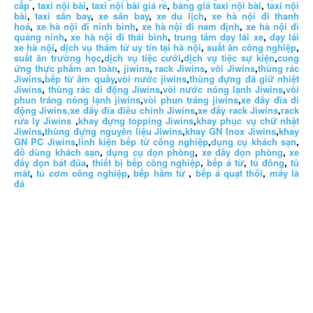
cấp
,
taxi nội bài
,
taxi nội bài giá rẻ
,
bảng giá taxi nội bài
,
taxi nội
bài
,
taxi sân bay
,
xe sân bay
,
xe du lịch
,
xe hà nội đi thanh
hoá
,
xe hà nội đi ninh bình
,
xe hà nội đi nam định
,
xe hà nội đi
quảng ninh
,
xe hà nội đi thái bình
,
trung tâm dạy lái xe
,
dạy lái
xe hà nội
,
dịch vụ thám tử uy tín tại hà nội
,
suất ăn công nghiệp
,
suất ăn trường học
,
dịch vụ tiệc cưới
,
dịch vụ tiệc sự kiện
,
cung
ứng thực phẩm an toàn
,
jiwins
,
rack Jiwins
,
vòi Jiwins
,
thùng rác
Jiwins
,
bếp từ âm quầy
,
vòi nước jiwins
,
thùng đựng đá giữ nhiệt
Jiwins
,
thùng rác di động Jiwins
,
vòi nước nóng lạnh Jiwins
,
vòi
phun tráng nóng lạnh jiwins
,
vòi phun tráng jiwins
,
xe đẩy đĩa di
động Jiwins,
xe đẩy đĩa điều chỉnh Jiwins
,
xe đẩy rack Jiwins
,
rack
rửa ly Jiwins
,
khay đựng topping Jiwins
,
khay phục vụ chữ nhật
Jiwins
,
thùng đựng nguyên liệu Jiwins
,
khay GN Inox Jiwins
,
khay
GN PC Jiwins
,
linh kiện bếp từ công nghiệp
,
dụng cụ khách sạn
,
đồ dùng khách sạn
,
dụng cụ dọn phòng
,
xe đẩy dọn phòng
,
xe
đẩy dọn bát đũa
,
thiết bị bếp công nghiệp
,
bếp á từ
,
tủ đông
,
tủ
mát
,
tủ cơm công nghiệp
,
bếp hầm từ
,
bếp á quạt thổi
,
máy là
đá