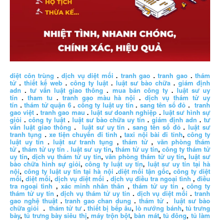
diệt côn trùng
.
dịch vụ diệt mối
.
tranh gao
.
tranh gao
.
thám
tử
.
thiết kế web
.
công ty luật
.
luật sư bào chữa
.
giám định
adn
.
tư vấn luật giao thông
.
mua bán công ty
.
luật sư uy
tín
.
tham tu
.
tranh gạo màu hà nội
.
dịch vụ thám tử uy
tín
.
thám tử quận 6
.
công ty luật uy tín
.
sang tên sổ đỏ
.
tranh
gao việt
.
tranh gao mau
.
luật sư doanh nghiệp
.
luật sư hình sự
giỏi
.
công ty luật
.
luật sư bào chữa uy tín
.
giám định adn
.
tư
vấn luật giao thông
.
luật sư uy tín
.
sang tên sổ đỏ
.
luật sư
tranh tụng
.
xe tiện chuyến đi tỉnh
,
taxi nội bài đi tỉnh
,
công ty
luật uy tín
.
luật sư tranh tụng
,
thám tử
,
văn phòng thám
tử
,
thám tử uy tín .
luật sư uy tín
,
thám tử uy tín
,
công ty thám tử
uy tín
,
dịch vụ thám tử uy tín
,
văn phòng thám tử uy tín
,
luật sư
bào chữa hình sự giỏi
,
công ty luật uy tín
,
luật sư uy tín tại hà
nội
,
công ty luật uy tín tại hà nội
.
diệt mối tận gốc
,
công ty diệt
mối
,
diệt mối
,
dịch vụ diệt mối
.
dịch vụ điều tra ngoại tình
,
điều
tra ngoại tình
,
xác minh nhân thân
,
thám tử uy tín
,
công ty
thám tử uy tín
,
dịch vụ thám tử uy tín
.
dịch vụ diệt mối
.
tranh
gao nghệ thuật
.
tranh gao chan dung
.
thám tử
.
luật sư bào
chữa giỏi
.
thám tử tư
.
thiết bị bếp âu
,
lò nướng bánh
,
tủ trưng
bày
,
tủ trưng bày siêu thị
,
máy trộn bột
,
bàn mát
,
tủ đông
,
tủ làm