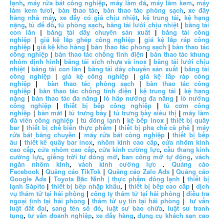
lạnh
,
máy rửa bát công nghiệp
,
máy làm đá
,
máy làm kem
,
máy
làm kem tươi
,
bàn thao tác
,
bàn thao tác phòng sạch
,
xe đẩy
hàng nhà máy
,
xe đẩy có giá chịu nhiệt
,
kệ trung tải
,
kệ hạng
nặng
,
tủ để đồ
,
tủ phòng sạch
,
băng tải lưới chịu nhiệt
|
băng tải
con lăn
|
băng tải dây chuyền sản xuất
|
băng tải công
nghiệp
|
giá kệ lắp ghép công nghiệp
|
giá kệ lắp ráp công
nghiệp
|
giá kệ kho hàng
|
bàn thao tác phòng sạch
|
bàn thao tác
công nghiệp
|
bàn thao tác chống tĩnh điện
|
bàn thao tác khung
nhôm định hình
|
băng tải xích nhựa và inox
|
băng tải lưới chịu
nhiệt
|
băng tải con lăn
|
băng tải dây chuyền sản xuất
|
băng tải
công nghiệp
|
giá kệ công nghiệp
|
giá kệ lắp ráp công
nghiệp
|
bàn thao tác phòng sạch
|
bàn thao tác công
nghiệp
|
bàn thao tác chống tĩnh điện
|
kệ trung tải
|
kệ hạng
nặng
|
bàn thao tác đa năng
|
lò hấp nướng đa năng
|
lò nướng
công nghiệp
|
thiết bị bếp công nghiệp
|
tủ cơm công
nghiệp
|
bàn mát
|
tủ trưng bày
|
tủ trưng bày siêu thị
|
máy làm
đá viên công nghiệp
|
tủ đông lạnh
|
kệ bếp inox
|
thiết bị quầy
bar
|
thiết bị chế biến thực phẩm
|
thiết bị pha chế cà phê
|
máy
rửa bát băng chuyền
|
máy rửa bát công nghiệp
|
thiết bị bếp
âu
|
thiết kế quầy bar inox
,
nhôm kính cao cấp
,
cửa nhôm kính
cao cấp
,
cửa nhôm cao cấp
,
cửa kính cường lực
,
cầu thang kính
cường lực
,
giếng trời tự đóng mở
,
ban công mở tự động
,
vách
ngăn nhôm kính
,
vách kính cường lực
.
Quảng cáo
Facebook
|
Quảng cáo TikTok
|
Quảng cáo Zalo Ads
|
Quảng cáo
Google Ads
|
Toyota Bắc Ninh |
thực phẩm đông lạnh
|
thiết bị
lạnh Sápito
|
thiết bị bếp nhập khẩu
, |
thiết bị bếp cao cấp
|
dịch
vụ thám tử tại hải phòng
|
công ty thám tử tại hải phòng
|
điều tra
ngoại tình tại hải phòng
|
thám tử uy tín tại hải phòng
|
tư vấn
luật đất đai
,
sang tên sổ đỏ
,
luật sư bào chữa
,
luật sư tranh
tụng
,
tư vấn doanh nghiệp
,
xe đẩy hàng
,
dụng cụ khách sạn cao