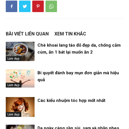
BÀI VIẾT LIÊN QUAN
XEM TIN KHÁC
Chè khoai lang táo đỏ đẹp da, chống cảm
cúm, ăn 1 bát lại muốn ăn 2
Làm đẹp
Bí quyết đánh bay mụn đơn giản mà hiệu
quả
Làm đẹp
Các kiểu nhuộm tóc hợp mốt nhất
Làm đẹp
Da ngày càng sần sùi, sạm và nhăn nheo