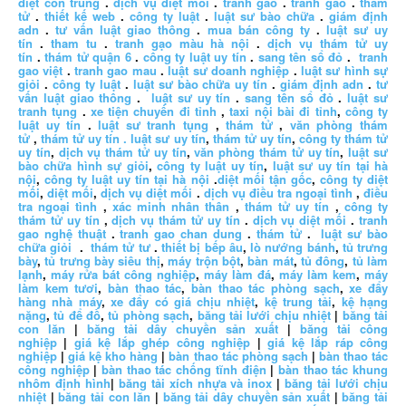
diệt côn trùng
.
dịch vụ diệt mối
.
tranh gao
.
tranh gao
.
thám
tử
.
thiết kế web
.
công ty luật
.
luật sư bào chữa
.
giám định
adn
.
tư vấn luật giao thông
.
mua bán công ty
.
luật sư uy
tín
.
tham tu
.
tranh gạo màu hà nội
.
dịch vụ thám tử uy
tín
.
thám tử quận 6
.
công ty luật uy tín
.
sang tên sổ đỏ
.
tranh
gao việt
.
tranh gao mau
.
luật sư doanh nghiệp
.
luật sư hình sự
giỏi
.
công ty luật
.
luật sư bào chữa uy tín
.
giám định adn
.
tư
vấn luật giao thông
.
luật sư uy tín
.
sang tên sổ đỏ
.
luật sư
tranh tụng
.
xe tiện chuyến đi tỉnh
,
taxi nội bài đi tỉnh
,
công ty
luật uy tín
.
luật sư tranh tụng
,
thám tử
,
văn phòng thám
tử
,
thám tử uy tín .
luật sư uy tín
,
thám tử uy tín
,
công ty thám tử
uy tín
,
dịch vụ thám tử uy tín
,
văn phòng thám tử uy tín
,
luật sư
bào chữa hình sự giỏi
,
công ty luật uy tín
,
luật sư uy tín tại hà
nội
,
công ty luật uy tín tại hà nội
.
diệt mối tận gốc
,
công ty diệt
mối
,
diệt mối
,
dịch vụ diệt mối
.
dịch vụ điều tra ngoại tình
,
điều
tra ngoại tình
,
xác minh nhân thân
,
thám tử uy tín
,
công ty
thám tử uy tín
,
dịch vụ thám tử uy tín
.
dịch vụ diệt mối
.
tranh
gao nghệ thuật
.
tranh gao chan dung
.
thám tử
.
luật sư bào
chữa giỏi
.
thám tử tư
.
thiết bị bếp âu
,
lò nướng bánh
,
tủ trưng
bày
,
tủ trưng bày siêu thị
,
máy trộn bột
,
bàn mát
,
tủ đông
,
tủ làm
lạnh
,
máy rửa bát công nghiệp
,
máy làm đá
,
máy làm kem
,
máy
làm kem tươi
,
bàn thao tác
,
bàn thao tác phòng sạch
,
xe đẩy
hàng nhà máy
,
xe đẩy có giá chịu nhiệt
,
kệ trung tải
,
kệ hạng
nặng
,
tủ để đồ
,
tủ phòng sạch
,
băng tải lưới chịu nhiệt
|
băng tải
con lăn
|
băng tải dây chuyền sản xuất
|
băng tải công
nghiệp
|
giá kệ lắp ghép công nghiệp
|
giá kệ lắp ráp công
nghiệp
|
giá kệ kho hàng
|
bàn thao tác phòng sạch
|
bàn thao tác
công nghiệp
|
bàn thao tác chống tĩnh điện
|
bàn thao tác khung
nhôm định hình
|
băng tải xích nhựa và inox
|
băng tải lưới chịu
nhiệt
|
băng tải con lăn
|
băng tải dây chuyền sản xuất
|
băng tải