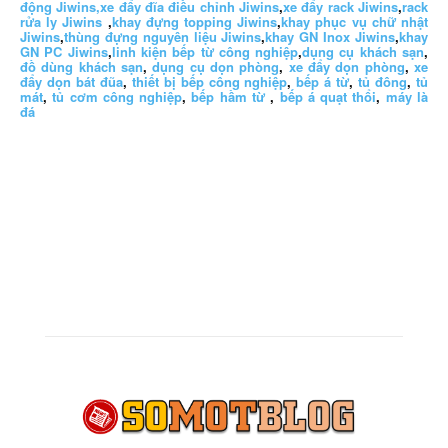
động Jiwins,
xe đẩy đĩa điều chỉnh Jiwins
,
xe đẩy rack Jiwins
,
rack
rửa ly Jiwins
,
khay đựng topping Jiwins
,
khay phục vụ chữ nhật
Jiwins
,
thùng đựng nguyên liệu Jiwins
,
khay GN Inox Jiwins
,
khay
GN PC Jiwins
,
linh kiện bếp từ công nghiệp
,
dụng cụ khách sạn
,
đồ dùng khách sạn
,
dụng cụ dọn phòng
,
xe đẩy dọn phòng
,
xe
đẩy dọn bát đũa
,
thiết bị bếp công nghiệp
,
bếp á từ
,
tủ đông
,
tủ
mát
,
tủ cơm công nghiệp
,
bếp hầm từ
,
bếp á quạt thổi
,
máy là
đá