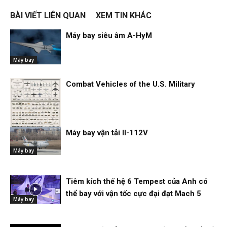
BÀI VIẾT LIÊN QUAN
XEM TIN KHÁC
Máy bay siêu âm A-HyM
Máy bay
Combat Vehicles of the U.S. Military
Máy bay vận tải Il-112V
Máy bay
Máy bay
Tiêm kích thế hệ 6 Tempest của Anh có
thể bay với vận tốc cực đại đạt Mach 5
Máy bay