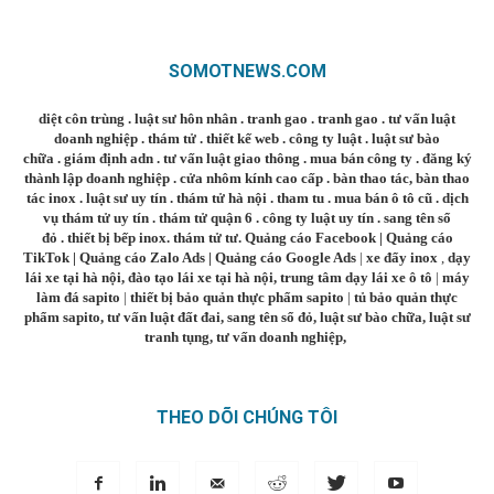
SOMOTNEWS.COM
diệt côn trùng
.
luật sư hôn nhân
.
tranh gao
.
tranh gao
.
tư vấn luật
doanh nghiệp
.
thám tử
.
thiết kế web
.
công ty luật
.
luật sư bào
chữa
.
giám định adn
.
tư vấn luật giao thông
.
mua bán công ty
.
đăng ký
thành lập doanh nghiệp
.
cửa nhôm kính cao cấp
.
bàn thao tác
,
bàn thao
tác inox
.
luật sư uy tín
.
thám tử hà nội
.
tham tu
.
mua bán ô tô cũ
.
dịch
vụ thám tử uy tín
.
thám tử quận 6
.
công ty luật uy tín
.
sang tên sổ
đỏ
.
thiết bị bếp inox
.
thám tử tư
.
Quảng cáo Facebook
|
Quảng cáo
TikTok
|
Quảng cáo Zalo Ads
|
Quảng cáo Google Ads
|
xe đẩy inox
,
dạy
lái xe tại hà nội
,
đào tạo lái xe tại hà nội
,
trung tâm dạy lái xe ô tô
|
máy
làm đá sapito
|
thiết bị bảo quản thực phẩm sapito
|
tủ bảo quản thực
phẩm sapito
,
tư vấn luật đất đai
,
sang tên sổ đỏ
,
luật sư bào chữa
,
luật sư
tranh tụng
,
tư vấn doanh nghiệp
,
THEO DÕI CHÚNG TÔI