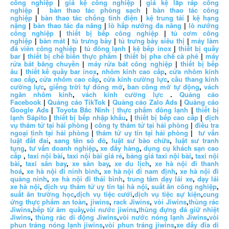
công nghiệp
|
giá kệ công nghiệp
|
giá kệ lắp ráp công
nghiệp
|
bàn thao tác phòng sạch
|
bàn thao tác công
nghiệp
|
bàn thao tác chống tĩnh điện
|
kệ trung tải
|
kệ hạng
nặng
|
bàn thao tác đa năng
|
lò hấp nướng đa năng
|
lò nướng
công nghiệp
|
thiết bị bếp công nghiệp
|
tủ cơm công
nghiệp
|
bàn mát
|
tủ trưng bày
|
tủ trưng bày siêu thị
|
máy làm
đá viên công nghiệp
|
tủ đông lạnh
|
kệ bếp inox
|
thiết bị quầy
bar
|
thiết bị chế biến thực phẩm
|
thiết bị pha chế cà phê
|
máy
rửa bát băng chuyền
|
máy rửa bát công nghiệp
|
thiết bị bếp
âu
|
thiết kế quầy bar inox
,
nhôm kính cao cấp
,
cửa nhôm kính
cao cấp
,
cửa nhôm cao cấp
,
cửa kính cường lực
,
cầu thang kính
cường lực
,
giếng trời tự đóng mở
,
ban công mở tự động
,
vách
ngăn nhôm kính
,
vách kính cường lực
.
Quảng cáo
Facebook
|
Quảng cáo TikTok
|
Quảng cáo Zalo Ads
|
Quảng cáo
Google Ads
|
Toyota Bắc Ninh |
thực phẩm đông lạnh
|
thiết bị
lạnh Sápito
|
thiết bị bếp nhập khẩu
, |
thiết bị bếp cao cấp
|
dịch
vụ thám tử tại hải phòng
|
công ty thám tử tại hải phòng
|
điều tra
ngoại tình tại hải phòng
|
thám tử uy tín tại hải phòng
|
tư vấn
luật đất đai
,
sang tên sổ đỏ
,
luật sư bào chữa
,
luật sư tranh
tụng
,
tư vấn doanh nghiệp
,
xe đẩy hàng
,
dụng cụ khách sạn cao
cấp
,
taxi nội bài
,
taxi nội bài giá rẻ
,
bảng giá taxi nội bài
,
taxi nội
bài
,
taxi sân bay
,
xe sân bay
,
xe du lịch
,
xe hà nội đi thanh
hoá
,
xe hà nội đi ninh bình
,
xe hà nội đi nam định
,
xe hà nội đi
quảng ninh
,
xe hà nội đi thái bình
,
trung tâm dạy lái xe
,
dạy lái
xe hà nội
,
dịch vụ thám tử uy tín tại hà nội
,
suất ăn công nghiệp
,
suất ăn trường học
,
dịch vụ tiệc cưới
,
dịch vụ tiệc sự kiện
,
cung
ứng thực phẩm an toàn
,
jiwins
,
rack Jiwins
,
vòi Jiwins
,
thùng rác
Jiwins
,
bếp từ âm quầy
,
vòi nước jiwins
,
thùng đựng đá giữ nhiệt
Jiwins
,
thùng rác di động Jiwins
,
vòi nước nóng lạnh Jiwins
,
vòi
phun tráng nóng lạnh jiwins
,
vòi phun tráng jiwins
,
xe đẩy đĩa di