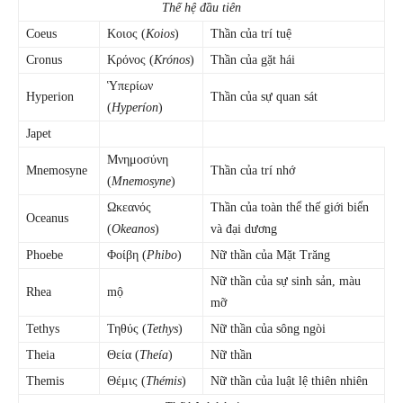
Thế hệ đầu tiên
Coeus
Κοιος (
Koios
)
Thần của trí tuệ
Cronus
Κρόνος (
Krónos
)
Thần của gặt hái
Ὑπερίων
Hyperion
Thần của sự quan sát
(
Hyperíon
)
Japet
Mνημοσύνη
Mnemosyne
Thần của trí nhớ
(
Mnemosyne
)
Ωκεανός
Thần của toàn thể thế giới biển
Oceanus
(
Okeanos
)
và đại dương
Phoebe
Φοίβη (
Phibo
)
Nữ thần của Mặt Trăng
Nữ thần của sự sinh sản, màu
Rhea
mộ
mỡ
Tethys
Τηθύς (
Tethys
)
Nữ thần của sông ngòi
Theia
Θεία (
Theía
)
Nữ thần
Themis
Θέμις (
Thémis
)
Nữ thần của luật lệ thiên nhiên