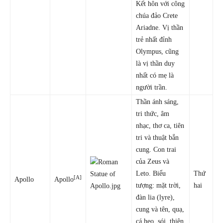
Kết hôn với công
chúa đảo Crete
Ariadne. Vị thần
trẻ nhất đỉnh
Olympus, cũng
là vị thần duy
nhất có mẹ là
người trần.
Thần ánh sáng,
tri thức, âm
nhạc, thơ ca, tiên
tri và thuật bắn
cung. Con trai
của Zeus và
Leto. Biểu
Thứ
[A]
Apollo
Apollo
tượng: mặt trời,
hai
đàn lia (lyre),
cung và tên, quạ,
cá heo, sói, thiên