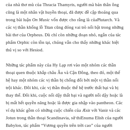
của nhà thơ mù của Thracia Thamyris, người mà bản thân ông
cũng là một nhân vật huyền thoại, đã được đề cập thoáng qua
trong bài luận
On Music
vốn được cho rằng là củaPlutarch. Và
các vị thần khổng lồ Titan cũng đóng vai trò nổi bật trong những
bài thơ của Orpheus. Dù chỉ còn những đoạn nhỏ, ngắn của tác
phẩm Orphic còn tồn tại, chúng vẫn cho thấy những khác biệt
thú vị so với Hesiod.
Những tác phẩm này của Hy Lạp rơi vào một nhóm các thần
thoại quen thuộc khắp châu Âu và Cận Đông, theo đó, một thế
hệ hay một nhóm các vị thần bị chống đối bởi một vị thần nổi
trội khác. Đôi khi, các vị thần thuộc thế hệ trước thất bại và bị
thay thế. Đôi khi, cuộc nổi dậy thất bại và người nổi dậy hoặc là
bị mất hết quyền năng hoặc là được gia nhập vào pantheon. Các
ví dụ khác gồm có những cuộc chiến của Æsir với Vanir và các
Jotun trong thần thoại Scandinavia, sử thiEnuma Elish của người
Babylon, tác phẩm “Vương quyền trên trời cao” của người