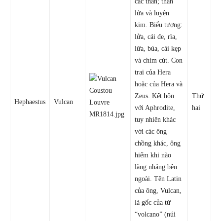
các thần; thần
lửa và luyện
kim. Biểu tượng:
lửa, cái đe, rìa,
lừa, búa, cái kẹp
và chim cút. Con
trai của Hera
hoặc của Hera và
Zeus. Kết hôn
Thứ
Hephaestus
Vulcan
với Aphrodite,
hai
tuy nhiên khác
với các ông
chồng khác, ông
hiếm khi nào
lăng nhăng bên
ngoài. Tên Latin
của ông, Vulcan,
là gốc của từ
“volcano” (núi