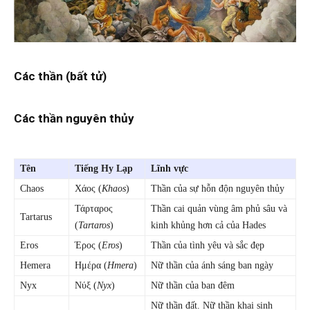
Các thần (bất tử)
Các thần nguyên thủy
Tên
Tiếng Hy Lạp
Lĩnh vực
Chaos
Χάος (
Khaos
)
Thần của sự hỗn độn nguyên thủy
Τάρταρος
Thần cai quản vùng âm phủ sâu và
Tartarus
(
Tartaros
)
kinh khủng hơn cả của Hades
Eros
Έρος (
Eros
)
Thần của tình yêu và sắc đẹp
Hemera
Ημέρα (
Hmera
)
Nữ thần của ánh sáng ban ngày
Nyx
Νύξ (
Nyx
)
Nữ thần của ban đêm
Nữ thần đất. Nữ thần khai sinh