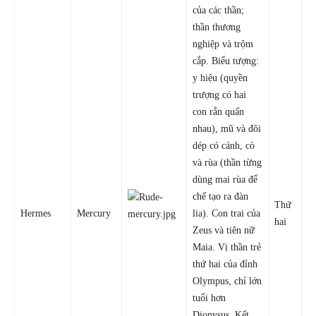
của các thần;
thần thương
nghiệp và trộm
cắp. Biểu tượng:
y hiệu (quyền
trượng có hai
con rắn quấn
nhau), mũ và đôi
dép có cánh, cò
và rùa (thần từng
dùng mai rùa để
chế tạo ra đàn
Thứ
Hermes
Mercury
lia). Con trai của
hai
Zeus và tiên nữ
Maia. Vị thần trẻ
thứ hai của đỉnh
Olympus, chỉ lớn
tuổi hơn
Dionysus. Kết