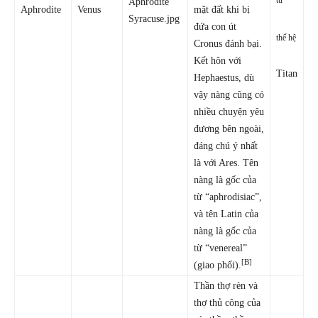
từ
Aphrodite
Venus
mặt đất khi bị
đứa con út
thế hệ
Cronus đánh bại.
Kết hôn với
Titan
Hephaestus, dù
vậy nàng cũng có
nhiều chuyện yêu
đương bên ngoài,
đáng chú ý nhất
là với Ares. Tên
nàng là gốc của
từ “aphrodisiac”,
và tên Latin của
nàng là gốc của
từ “venereal”
[B]
(giao phối).
Thần thợ rèn và
thợ thủ công của