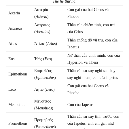
Thế hệ thứ hai
Ἀστερία
Con gái của hai Coeus và
Asteria
(
Asteria
)
Phoebe
Αστραιος
Thần của chiêm tinh, con trai
Astraeus
(
Astraios
)
của Crius
Thần chống đỡ vũ trụ, con của
Atlas
Άτλας (
Atlas
)
Iapetus
Nữ thần của bình minh, con của
Eos
Ἠώς (
Eos
)
Hyperion và Theia
Επιμηθέύς
Thần của sự suy nghĩ sau hay
Epimetheus
(
Epimethéus
)
suy nghĩ thêm, con của Iapetus
Con gái của hai Coeus và
Leto
Λητώ (
Leto
)
Phoebe
Μενοίτιος
Menoetius
Con của Iapetus
(
Menoitios
)
Thần của sự suy tính trước, con
Προμηθεύς
Prometheus
của Iapetus, anh em gần như
(
Prometheus
)