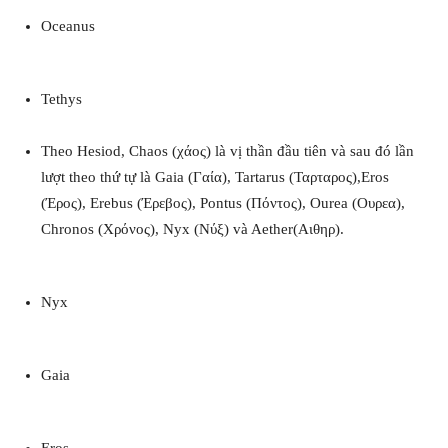
Oceanus
Tethys
Theo Hesiod, Chaos (χάος) là vị thần đầu tiên và sau đó lần
lượt theo thứ tự là Gaia (Γαία), Tartarus (Ταρταρος),Eros
(Έρος), Erebus (Έρεβος), Pontus (Πόντος), Ourea (Ουρεα),
Chronos (Χρόνος), Nyx (Νύξ) và Aether(Αιθηρ).
Nyx
Gaia