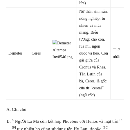
lửa).
Nữ thần sinh sản,
nông nghiệp, tự
nhiên và mùa
màng. Biểu
tượng: chó con,
lúa mì, ngọn
Thứ
Demeter
Ceres
đuốc và heo. Con
nhất
gái giữa của
Cronus và Rhea.
Tên Latin của
bà, Ceres, là gốc
của từ “cereal”
(ngũ cốc).
Ghi chú
^
[8]
Người La Mã còn kết hợp Phoebus với Helios và mặt trời
[9]
[10]
tuy nhiên họ cũng sử dụng tên Hy Lạp:
Apollo
.