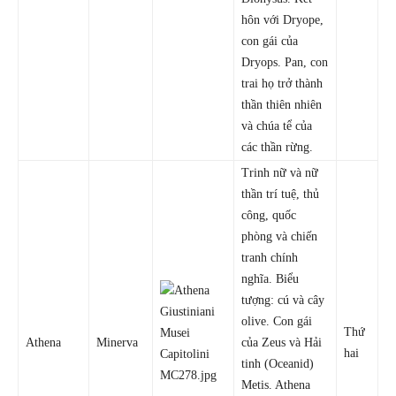
hôn với Dryope,
con gái của
Dryops. Pan, con
trai họ trở thành
thần thiên nhiên
và chúa tể của
các thần rừng.
Trinh nữ và nữ
thần trí tuệ, thủ
công, quốc
phòng và chiến
tranh chính
nghĩa. Biểu
tượng: cú và cây
olive. Con gái
Thứ
Athena
Minerva
của Zeus và Hải
hai
tinh (Oceanid)
Metis. Athena