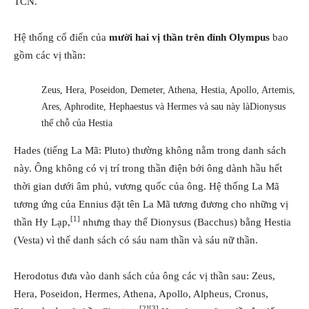
TCN.
Hệ thống cổ điển của
mười hai vị thần trên đỉnh Olympus
bao
gồm các vị thần:
Zeus, Hera, Poseidon, Demeter, Athena, Hestia, Apollo, Artemis,
Ares, Aphrodite, Hephaestus và Hermes và sau này làDionysus
thế chỗ của Hestia
Hades (tiếng La Mã: Pluto) thường không nằm trong danh sách
này. Ông không có vị trí trong thần điện bởi ông dành hầu hết
thời gian dưới âm phủ, vương quốc của ông. Hệ thống La Mã
tương ứng của Ennius đặt tên La Mã tương đương cho những vị
[1]
thần Hy Lạp,
nhưng thay thế Dionysus (Bacchus) bằng Hestia
(Vesta) vì thế danh sách có sáu nam thần và sáu nữ thần.
Herodotus đưa vào danh sách của ông các vị thần sau: Zeus,
Hera, Poseidon, Hermes, Athena, Apollo, Alpheus, Cronus,
[2]
[3]