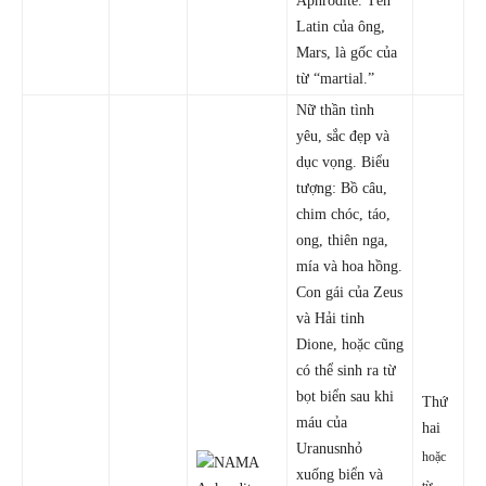
Aphrodite. Tên
Latin của ông,
Mars, là gốc của
từ “martial.”
Nữ thần tình
yêu, sắc đẹp và
dục vọng. Biểu
tượng: Bồ câu,
chim chóc, táo,
ong, thiên nga,
mía và hoa hồng.
Con gái của Zeus
và Hải tinh
Dione, hoặc cũng
có thể sinh ra từ
bọt biển sau khi
Thứ
máu của
hai
Uranusnhỏ
hoặc
xuống biển và