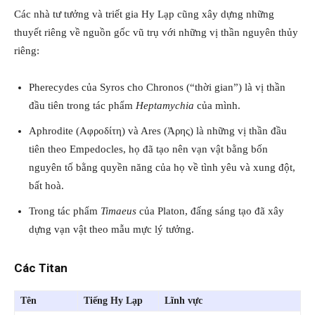
Các nhà tư tưởng và triết gia Hy Lạp cũng xây dựng những
thuyết riêng về nguồn gốc vũ trụ với những vị thần nguyên thủy
riêng:
Pherecydes của Syros cho Chronos (“thời gian”) là vị thần
đầu tiên trong tác phẩm
Heptamychia
của mình.
Aphrodite (Αφροδίτη) và Ares (Ἀρης) là những vị thần đầu
tiên theo Empedocles, họ đã tạo nên vạn vật bằng bốn
nguyên tố bằng quyền năng của họ về tình yêu và xung đột,
bất hoà.
Trong tác phẩm
Timaeus
của Platon, đấng sáng tạo đã xây
dựng vạn vật theo mẫu mực lý tưởng.
Các Titan
Tên
Tiếng Hy Lạp
Lĩnh vực