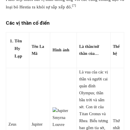
[7]
loại bỏ Hestia ra khỏi sự sắp xếp đó.
Các vị thần cổ điển
Tên
Tên La
Là thần/nữ
Thế
Hy
Hình ảnh
Mã
thần của…
hệ
Lạp
Là vua của các vị
thần và người cai
quản đỉnh
Olympus; thần
bầu trời và sấm
sét. Con út của
Titan Cronus và
Rhea. Biểu tượng
Thứ
Zeus
Jupiter
bao gồm tia sét,
nhất