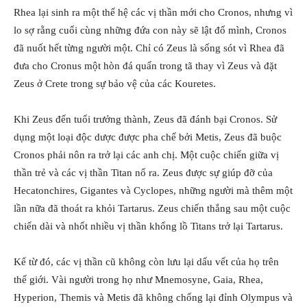
Rhea lại sinh ra một thế hệ các vị thần mới cho Cronos, nhưng vì
lo sợ rằng cuối cùng những đứa con này sẽ lật đổ mình, Cronos
đã nuốt hết từng người một. Chỉ có Zeus là sống sót vì Rhea đã
đưa cho Cronus một hòn đá quấn trong tã thay vì Zeus và đặt
Zeus ở Crete trong sự bảo vệ của các Kouretes.
Khi Zeus đến tuổi trưởng thành, Zeus đã đánh bại Cronos. Sử
dụng một loại độc dược được pha chế bởi Metis, Zeus đã buộc
Cronos phải nôn ra trở lại các anh chị. Một cuộc chiến giữa vị
thần trẻ và các vị thần Titan nổ ra. Zeus được sự giúp đỡ của
Hecatonchires, Gigantes và Cyclopes, những người mà thêm một
lần nữa đã thoát ra khỏi Tartarus. Zeus chiến thắng sau một cuộc
chiến dài và nhốt nhiều vị thần khổng lồ Titans trở lại Tartarus.
Kể từ đó, các vị thần cũ không còn lưu lại dấu vết của họ trên
thế giới. Vài người trong họ như Mnemosyne, Gaia, Rhea,
Hyperion, Themis và Metis đã không chống lại đỉnh Olympus và