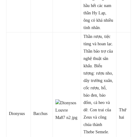
hầu hết các nam
thần Hy Lạp,
ông có khá nhiều
tình nhân.
Thần rượu, tiệc
tùng và hoan lạc.
Thần bảo trợ của
nghệ thuật sân
khấu. Biểu
tượng: rượu nho,
dây trường xuân,
cốc rượu, hổ,
báo đen, báo
đốm, cá heo và
dê. Con trai của
Thứ
Dionysus
Bacchus
Zeus và công
hai
chúa thành
Thebe Semele.