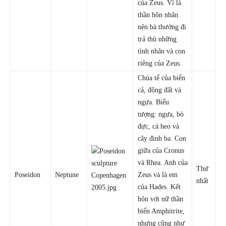
của Zeus. Vì là
thần hôn nhân
nên bà thường đi
trả thù những
tình nhân và con
riêng của Zeus.
Chúa tể của biển
cả, động đất và
ngựa. Biểu
tượng: ngựa, bò
đực, cá heo và
cây đinh ba. Con
giữa của Cronus
và Rhea. Anh của
Thứ
Poseidon
Neptune
Zeus và là em
nhất
của Hades. Kết
hôn với nữ thần
biển Amphitrite,
nhưng cũng như