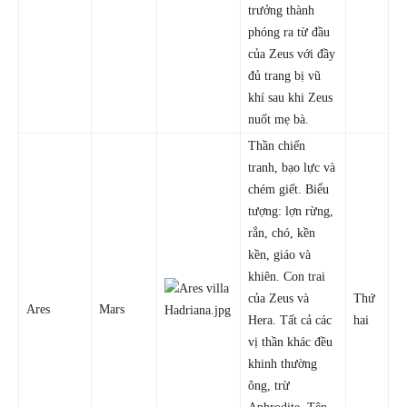
trưởng thành
phóng ra từ đầu
của Zeus với đầy
đủ trang bị vũ
khí sau khi Zeus
nuốt mẹ bà.
Thần chiến
tranh, bạo lực và
chém giết. Biểu
tượng: lợn rừng,
rắn, chó, kền
kền, giáo và
khiên. Con trai
của Zeus và
Thứ
Ares
Mars
Hera. Tất cả các
hai
vị thần khác đều
khinh thường
ông, trừ