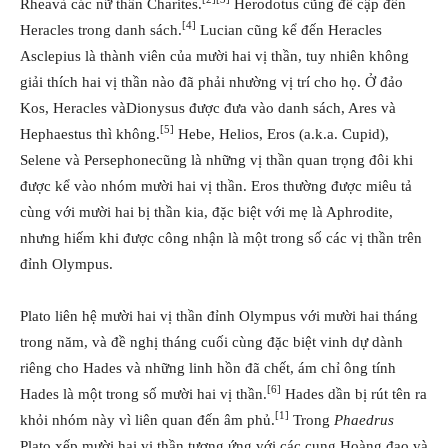
Rheavà các nữ thần Charites.
Herodotus cũng đề cập đến
[4]
Heracles trong danh sách.
Lucian cũng kể đến Heracles
Asclepius là thành viên của mười hai vị thần, tuy nhiên không
giải thích hai vị thần nào đã phải nhường vị trí cho họ. Ở đảo
Kos, Heracles vàDionysus được đưa vào danh sách, Ares và
[5]
Hephaestus thì không.
Hebe, Helios, Eros (a.k.a. Cupid),
Selene và Persephonecũng là những vị thần quan trọng đôi khi
được kể vào nhóm mười hai vị thần. Eros thường được miêu tả
cùng với mười hai bị thần kia, đặc biệt với mẹ là Aphrodite,
nhưng hiếm khi được công nhận là một trong số các vị thần trên
đỉnh Olympus.
Plato liên hệ mười hai vị thần đỉnh Olympus với mười hai tháng
trong năm, và đề nghị tháng cuối cùng đặc biệt vinh dự dành
riêng cho Hades và những linh hồn đã chết, ám chỉ ông tính
[6]
Hades là một trong số mười hai vị thần.
Hades dần bị rút tên ra
[1]
khỏi nhóm này vì liên quan đến âm phủ.
Trong
Phaedrus
Plato xếp mười hai vị thần tương ứng với các cung Hoàng đạo và