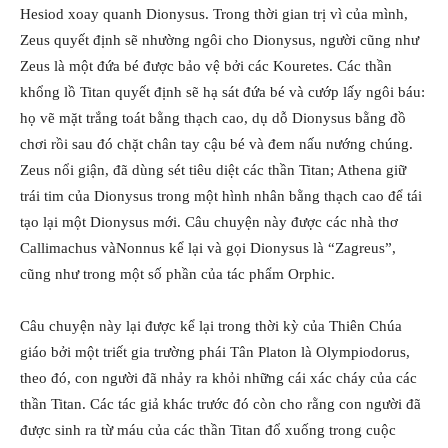
Hesiod xoay quanh Dionysus. Trong thời gian trị vì của mình,
Zeus quyết định sẽ nhường ngôi cho Dionysus, người cũng như
Zeus là một đứa bé được bảo vệ bởi các Kouretes. Các thần
khổng lồ Titan quyết định sẽ hạ sát đứa bé và cướp lấy ngôi báu:
họ vẽ mặt trắng toát bằng thạch cao, dụ dỗ Dionysus bằng đồ
chơi rồi sau đó chặt chân tay cậu bé và đem nấu nướng chúng.
Zeus nổi giận, đã dùng sét tiêu diệt các thần Titan; Athena giữ
trái tim của Dionysus trong một hình nhân bằng thạch cao để tái
tạo lại một Dionysus mới. Câu chuyện này được các nhà thơ
Callimachus vàNonnus kể lại và gọi Dionysus là “Zagreus”,
cũng như trong một số phần của tác phẩm Orphic.
Câu chuyện này lại được kể lại trong thời kỳ của Thiên Chúa
giáo bởi một triết gia trường phái Tân Platon là Olympiodorus,
theo đó, con người đã nhảy ra khỏi những cái xác cháy của các
thần Titan. Các tác giả khác trước đó còn cho rằng con người đã
được sinh ra từ máu của các thần Titan đổ xuống trong cuộc