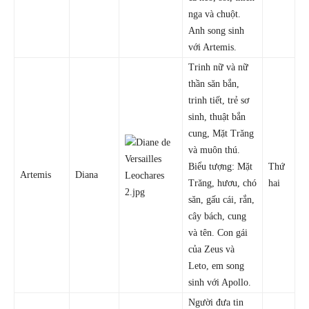
nga và chuột.
Anh song sinh
với Artemis.
Trinh nữ và nữ
thần săn bắn,
trinh tiết, trẻ sơ
sinh, thuật bắn
cung, Mặt Trăng
và muôn thú.
Biểu tượng: Mặt
Thứ
Artemis
Diana
Trăng, hươu, chó
hai
săn, gấu cái, rắn,
cây bách, cung
và tên. Con gái
của Zeus và
Leto, em song
sinh với Apollo.
Người đưa tin