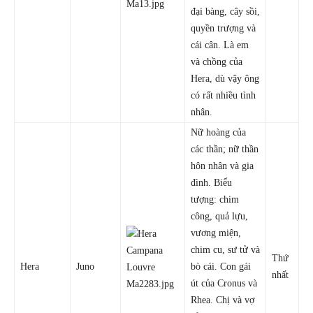
đại bàng, cây sồi,
quyền trượng và
cái cân. Là em
và chồng của
Hera, dù vậy ông
có rất nhiều tình
nhân.
Nữ hoàng của
các thần; nữ thần
hôn nhân và gia
đình. Biểu
tượng: chim
công, quả lựu,
vương miện,
chim cu, sư tử và
Thứ
Hera
Juno
bò cái. Con gái
nhất
út của Cronus và
Rhea. Chị và vợ