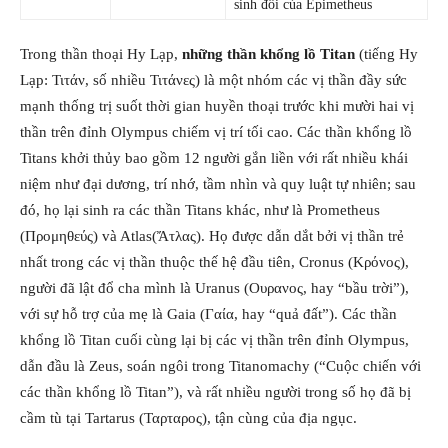
sinh đôi của Epimetheus
Trong thần thoại Hy Lạp,
những thần khổng lồ Titan
(tiếng Hy
Lạp: Τιτάν, số nhiều Τιτάνες) là một nhóm các vị thần đầy sức
mạnh thống trị suốt thời gian huyền thoại trước khi mười hai vị
thần trên đỉnh Olympus chiếm vị trí tối cao. Các thần khổng lồ
Titans khởi thủy bao gồm 12 người gắn liền với rất nhiều khái
niệm như đại dương, trí nhớ, tầm nhìn và quy luật tự nhiên; sau
đó, họ lại sinh ra các thần Titans khác, như là Prometheus
(Προμηθεύς) và Atlas(Ἄτλας). Họ được dẫn dắt bởi vị thần trẻ
nhất trong các vị thần thuộc thế hệ đầu tiên, Cronus (Κρόνος),
người đã lật đổ cha mình là Uranus (Ουρανος, hay “bầu trời”),
với sự hỗ trợ của mẹ là Gaia (Γαία, hay “quả đất”). Các thần
khổng lồ Titan cuối cùng lại bị các vị thần trên đỉnh Olympus,
dẫn đầu là Zeus, soán ngôi trong Titanomachy (“Cuộc chiến với
các thần khổng lồ Titan”), và rất nhiều người trong số họ đã bị
cầm tù tại Tartarus (Ταρταρος), tận cùng của địa ngục.