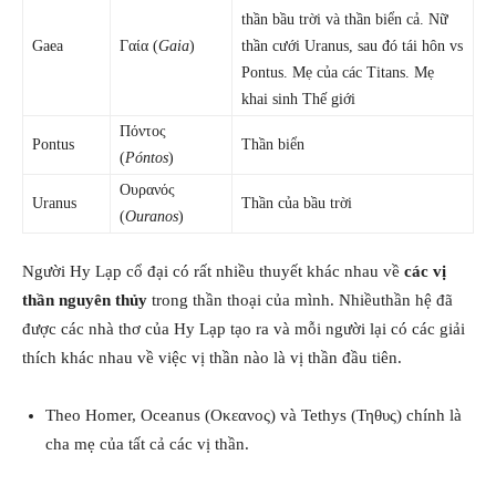
thần bầu trời và thần biển cả. Nữ
Gaea
Γαία (
Gaia
)
thần cưới Uranus, sau đó tái hôn vs
Pontus. Mẹ của các Titans. Mẹ
khai sinh Thế giới
Πόντος
Pontus
Thần biển
(
Póntos
)
Ουρανός
Uranus
Thần của bầu trời
(
Ouranos
)
Người Hy Lạp cổ đại có rất nhiều thuyết khác nhau về
các vị
thần nguyên thủy
trong thần thoại của mình. Nhiềuthần hệ đã
được các nhà thơ của Hy Lạp tạo ra và mỗi người lại có các giải
thích khác nhau về việc vị thần nào là vị thần đầu tiên.
Theo Homer, Oceanus (Οκεανος) và Tethys (Τηθυς) chính là
cha mẹ của tất cả các vị thần.