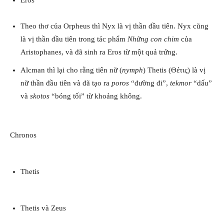
Eros
Theo thơ của Orpheus thì Nyx là vị thần đầu tiên. Nyx cũng
là vị thần đầu tiên trong tác phẩm
Những con chim
của
Aristophanes, và đã sinh ra Eros từ một quả trứng.
Alcman thì lại cho rằng tiên nữ (
nymph
) Thetis (Θέτις) là vị
nữ thần đầu tiên và đã tạo ra
poros
“đường đi”,
tekmor
“dấu”
và
skotos
“bóng tối” từ khoảng không.
Chronos
Thetis
Thetis và Zeus