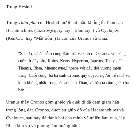
Trong Hesiod
Trong
Thần phả
của Hesiod mười hai thần khổng lồ Titan sau
Hecatonchires (Έκατόνχειρες, hay “Trăm tay”) và Cyclopes
(Κύκλωφ, hay “Mắt tròn”) là con của Uranus và Gaia:
“Sau đó, bà ăn nằm cùng Bầu trời và sinh ra Oceanus với sóng
cuộn từ đáy sâu, Koios, Krios, Hyperion, Iapetus, Tethys, Theia,
Themis, Rhea, Mnemosyne,Phoebe với đầu đội vương miện
vàng. Cuối cùng, bà hạ sinh Cronos quỷ quyệt, người trẻ nhất và
kinh khủng nhất trong các anh em Titan, và hắn ta căm ghét cha
hắn.”
Uranus thấy Cronos gớm ghiếc và quái dị đã đem giam hắn
trong lòng đất. Cronos, được sự giúp đỡ của Hecatonchires và
Cyclopes, sau này đã đánh bại cha mình và tự lên làm vua, lấy
Rhea làm vợ và phong làm hoàng hậu.