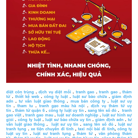
diệt côn trùng
.
dịch vụ diệt mối
.
tranh gao
.
tranh gao
.
thám
tử
.
thiết kế web
.
công ty luật
.
luật sư bào chữa
.
giám định
adn
.
tư vấn luật giao thông
.
mua bán công ty
.
luật sư uy
tín
.
tham tu
.
tranh gạo màu hà nội
.
dịch vụ thám tử uy
tín
.
thám tử quận 6
.
công ty luật uy tín
.
sang tên sổ đỏ
.
tranh
gao việt
.
tranh gao mau
.
luật sư doanh nghiệp
.
luật sư hình sự
giỏi
.
công ty luật
.
luật sư bào chữa uy tín
.
giám định adn
.
tư
vấn luật giao thông
.
luật sư uy tín
.
sang tên sổ đỏ
.
luật sư
tranh tụng
.
xe tiện chuyến đi tỉnh
,
taxi nội bài đi tỉnh
,
công ty
luật uy tín
.
luật sư tranh tụng
,
thám tử
,
văn phòng thám
tử
,
thám tử uy tín .
luật sư uy tín
,
thám tử uy tín
,
công ty thám tử