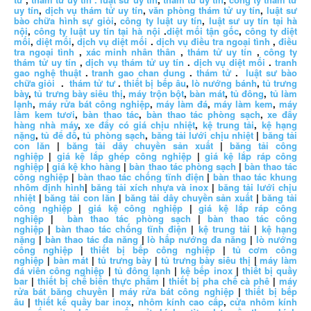
uy tín
,
dịch vụ thám tử uy tín
,
văn phòng thám tử uy tín
,
luật sư
bào chữa hình sự giỏi
,
công ty luật uy tín
,
luật sư uy tín tại hà
nội
,
công ty luật uy tín tại hà nội
.
diệt mối tận gốc
,
công ty diệt
mối
,
diệt mối
,
dịch vụ diệt mối
.
dịch vụ điều tra ngoại tình
,
điều
tra ngoại tình
,
xác minh nhân thân
,
thám tử uy tín
,
công ty
thám tử uy tín
,
dịch vụ thám tử uy tín
.
dịch vụ diệt mối
.
tranh
gao nghệ thuật
.
tranh gao chan dung
.
thám tử
.
luật sư bào
chữa giỏi
.
thám tử tư
.
thiết bị bếp âu
,
lò nướng bánh
,
tủ trưng
bày
,
tủ trưng bày siêu thị
,
máy trộn bột
,
bàn mát
,
tủ đông
,
tủ làm
lạnh
,
máy rửa bát công nghiệp
,
máy làm đá
,
máy làm kem
,
máy
làm kem tươi
,
bàn thao tác
,
bàn thao tác phòng sạch
,
xe đẩy
hàng nhà máy
,
xe đẩy có giá chịu nhiệt
,
kệ trung tải
,
kệ hạng
nặng
,
tủ để đồ
,
tủ phòng sạch
,
băng tải lưới chịu nhiệt
|
băng tải
con lăn
|
băng tải dây chuyền sản xuất
|
băng tải công
nghiệp
|
giá kệ lắp ghép công nghiệp
|
giá kệ lắp ráp công
nghiệp
|
giá kệ kho hàng
|
bàn thao tác phòng sạch
|
bàn thao tác
công nghiệp
|
bàn thao tác chống tĩnh điện
|
bàn thao tác khung
nhôm định hình
|
băng tải xích nhựa và inox
|
băng tải lưới chịu
nhiệt
|
băng tải con lăn
|
băng tải dây chuyền sản xuất
|
băng tải
công nghiệp
|
giá kệ công nghiệp
|
giá kệ lắp ráp công
nghiệp
|
bàn thao tác phòng sạch
|
bàn thao tác công
nghiệp
|
bàn thao tác chống tĩnh điện
|
kệ trung tải
|
kệ hạng
nặng
|
bàn thao tác đa năng
|
lò hấp nướng đa năng
|
lò nướng
công nghiệp
|
thiết bị bếp công nghiệp
|
tủ cơm công
nghiệp
|
bàn mát
|
tủ trưng bày
|
tủ trưng bày siêu thị
|
máy làm
đá viên công nghiệp
|
tủ đông lạnh
|
kệ bếp inox
|
thiết bị quầy
bar
|
thiết bị chế biến thực phẩm
|
thiết bị pha chế cà phê
|
máy
rửa bát băng chuyền
|
máy rửa bát công nghiệp
|
thiết bị bếp
âu
|
thiết kế quầy bar inox
,
nhôm kính cao cấp
,
cửa nhôm kính