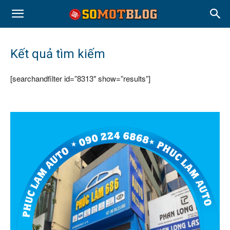
Kết quả tìm kiếm
[searchandfilter id=”8313″ show=”results”]