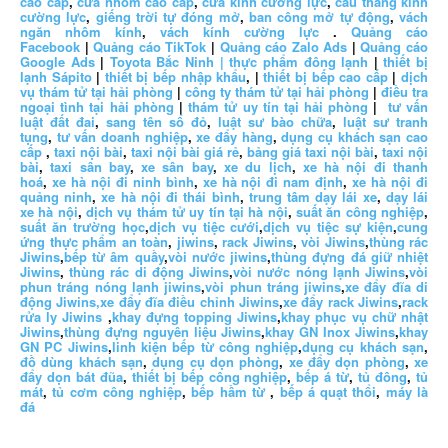
cao cấp
,
cửa nhôm cao cấp
,
cửa kính cường lực
,
cầu thang kính
cường lực
,
giếng trời tự đóng mở
,
ban công mở tự động
,
vách
ngăn nhôm kính
,
vách kính cường lực
.
Quảng cáo
Facebook
|
Quảng cáo TikTok
|
Quảng cáo Zalo Ads
|
Quảng cáo
Google Ads
|
Toyota Bắc Ninh |
thực phẩm đông lạnh
|
thiết bị
lạnh Sápito
|
thiết bị bếp nhập khẩu
, |
thiết bị bếp cao cấp
|
dịch
vụ thám tử tại hải phòng
|
công ty thám tử tại hải phòng
|
điều tra
ngoại tình tại hải phòng
|
thám tử uy tín tại hải phòng
|
tư vấn
luật đất đai
,
sang tên sổ đỏ
,
luật sư bào chữa
,
luật sư tranh
tụng
,
tư vấn doanh nghiệp
,
xe đẩy hàng
,
dụng cụ khách sạn cao
cấp
,
taxi nội bài
,
taxi nội bài giá rẻ
,
bảng giá taxi nội bài
,
taxi nội
bài
,
taxi sân bay
,
xe sân bay
,
xe du lịch
,
xe hà nội đi thanh
hoá
,
xe hà nội đi ninh bình
,
xe hà nội đi nam định
,
xe hà nội đi
quảng ninh
,
xe hà nội đi thái bình
,
trung tâm dạy lái xe
,
dạy lái
xe hà nội
,
dịch vụ thám tử uy tín tại hà nội
,
suất ăn công nghiệp
,
suất ăn trường học
,
dịch vụ tiệc cưới
,
dịch vụ tiệc sự kiện
,
cung
ứng thực phẩm an toàn
,
jiwins
,
rack Jiwins
,
vòi Jiwins
,
thùng rác
Jiwins
,
bếp từ âm quầy
,
vòi nước jiwins
,
thùng đựng đá giữ nhiệt
Jiwins
,
thùng rác di động Jiwins
,
vòi nước nóng lạnh Jiwins
,
vòi
phun tráng nóng lạnh jiwins
,
vòi phun tráng jiwins
,
xe đẩy đĩa di
động Jiwins,
xe đẩy đĩa điều chỉnh Jiwins
,
xe đẩy rack Jiwins
,
rack
rửa ly Jiwins
,
khay đựng topping Jiwins
,
khay phục vụ chữ nhật
Jiwins
,
thùng đựng nguyên liệu Jiwins
,
khay GN Inox Jiwins
,
khay
GN PC Jiwins
,
linh kiện bếp từ công nghiệp
,
dụng cụ khách sạn
,
đồ dùng khách sạn
,
dụng cụ dọn phòng
,
xe đẩy dọn phòng
,
xe
đẩy dọn bát đũa
,
thiết bị bếp công nghiệp
,
bếp á từ
,
tủ đông
,
tủ
mát
,
tủ cơm công nghiệp
,
bếp hầm từ
,
bếp á quạt thổi
,
máy là
đá