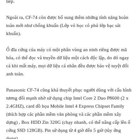
tiếp.
Ngoài ra, CF-74 còn được bổ sung thêm những tính năng hoàn
toàn mới như chống khuẩn (Lớp vỏ bọc có phủ lớp bạc sát
khuẩn).
Ổ đĩa cứng của máy có một phân vùng an ninh riêng được mã
hóa, có thể đọc và truyền dữ liệu một cách độc lập, do đó ngay
cả khi mất máy, mọi dữ liệu cá nhân đều được bảo vệ tuyệt đối
anh toàn.
Panasonic CF-74 cũng khá thuyết phục người dùng với cấu hình
tương đối mạnh nhờ sử dụng chip Intel Core 2 Duo P8600 (2 x
2.4GHZ), card đồ họa Mobile Intel 4 Express Chipset Family
(thích hợp các phần mềm văn phòng và các phần mềm xây
dựng) , Box HDD Zin 320G (chạy nhanh, có thể nâng cấp lên ổ
cứng SSD 128GB). Pin sử dụng từ 4 giờ đến 5 giờ (tùy ứng
dụng)