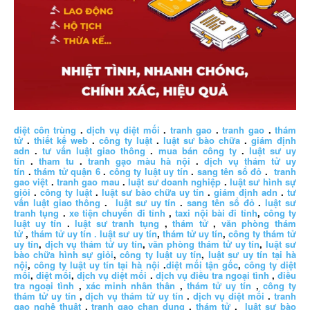
diệt côn trùng
.
dịch vụ diệt mối
.
tranh gao
.
tranh gao
.
thám
tử
.
thiết kế web
.
công ty luật
.
luật sư bào chữa
.
giám định
adn
.
tư vấn luật giao thông
.
mua bán công ty
.
luật sư uy
tín
.
tham tu
.
tranh gạo màu hà nội
.
dịch vụ thám tử uy
tín
.
thám tử quận 6
.
công ty luật uy tín
.
sang tên sổ đỏ
.
tranh
gao việt
.
tranh gao mau
.
luật sư doanh nghiệp
.
luật sư hình sự
giỏi
.
công ty luật
.
luật sư bào chữa uy tín
.
giám định adn
.
tư
vấn luật giao thông
.
luật sư uy tín
.
sang tên sổ đỏ
.
luật sư
tranh tụng
.
xe tiện chuyến đi tỉnh
,
taxi nội bài đi tỉnh
,
công ty
luật uy tín
.
luật sư tranh tụng
,
thám tử
,
văn phòng thám
tử
,
thám tử uy tín .
luật sư uy tín
,
thám tử uy tín
,
công ty thám tử
uy tín
,
dịch vụ thám tử uy tín
,
văn phòng thám tử uy tín
,
luật sư
bào chữa hình sự giỏi
,
công ty luật uy tín
,
luật sư uy tín tại hà
nội
,
công ty luật uy tín tại hà nội
.
diệt mối tận gốc
,
công ty diệt
mối
,
diệt mối
,
dịch vụ diệt mối
.
dịch vụ điều tra ngoại tình
,
điều
tra ngoại tình
,
xác minh nhân thân
,
thám tử uy tín
,
công ty
thám tử uy tín
,
dịch vụ thám tử uy tín
.
dịch vụ diệt mối
.
tranh
gao nghệ thuật
.
tranh gao chan dung
.
thám tử
.
luật sư bào