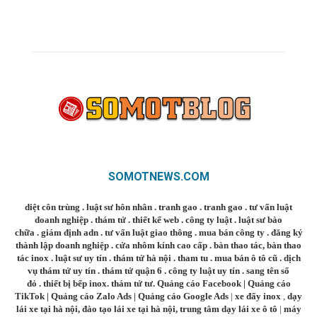
SOMOTNEWS.COM
diệt côn trùng
.
luật sư hôn nhân
.
tranh gao
.
tranh gao
.
tư vấn luật
doanh nghiệp
.
thám tử
.
thiết kế web
.
công ty luật
.
luật sư bào
chữa
.
giám định adn
.
tư vấn luật giao thông
.
mua bán công ty
.
đăng ký
thành lập doanh nghiệp
.
cửa nhôm kính cao cấp
.
bàn thao tác
,
bàn thao
tác inox
.
luật sư uy tín
.
thám tử hà nội
.
tham tu
.
mua bán ô tô cũ
.
dịch
vụ thám tử uy tín
.
thám tử quận 6
.
công ty luật uy tín
.
sang tên sổ
đỏ
.
thiết bị bếp inox
.
thám tử tư
.
Quảng cáo Facebook
|
Quảng cáo
TikTok
|
Quảng cáo Zalo Ads
|
Quảng cáo Google Ads
|
xe đẩy inox
,
dạy
lái xe tại hà nội
,
đào tạo lái xe tại hà nội
,
trung tâm dạy lái xe ô tô
|
máy