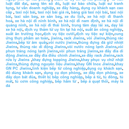
luật đất đai
,
sang tên sổ đỏ
,
luật sư bào chữa
,
luật sư tranh
tụng
,
tư vấn doanh nghiệp
,
xe đẩy hàng
,
dụng cụ khách sạn cao
cấp
,
taxi nội bài
,
taxi nội bài giá rẻ
,
bảng giá taxi nội bài
,
taxi nội
bài
,
taxi sân bay
,
xe sân bay
,
xe du lịch
,
xe hà nội đi thanh
hoá
,
xe hà nội đi ninh bình
,
xe hà nội đi nam định
,
xe hà nội đi
quảng ninh
,
xe hà nội đi thái bình
,
trung tâm dạy lái xe
,
dạy lái
xe hà nội
,
dịch vụ thám tử uy tín tại hà nội
,
suất ăn công nghiệp
,
suất ăn trường học
,
dịch vụ tiệc cưới
,
dịch vụ tiệc sự kiện
,
cung
ứng thực phẩm an toàn
,
jiwins
,
rack Jiwins
,
vòi Jiwins
,
thùng rác
Jiwins
,
bếp từ âm quầy
,
vòi nước jiwins
,
thùng đựng đá giữ nhiệt
Jiwins
,
thùng rác di động Jiwins
,
vòi nước nóng lạnh Jiwins
,
vòi
phun tráng nóng lạnh jiwins
,
vòi phun tráng jiwins
,
xe đẩy đĩa di
động Jiwins,
xe đẩy đĩa điều chỉnh Jiwins
,
xe đẩy rack Jiwins
,
rack
rửa ly Jiwins
,
khay đựng topping Jiwins
,
khay phục vụ chữ nhật
Jiwins
,
thùng đựng nguyên liệu Jiwins
,
khay GN Inox Jiwins
,
khay
GN PC Jiwins
,
linh kiện bếp từ công nghiệp
,
dụng cụ khách sạn
,
đồ dùng khách sạn
,
dụng cụ dọn phòng
,
xe đẩy dọn phòng
,
xe
đẩy dọn bát đũa
,
thiết bị bếp công nghiệp
,
bếp á từ
,
tủ đông
,
tủ
mát
,
tủ cơm công nghiệp
,
bếp hầm từ
,
bếp á quạt thổi
,
máy là
đá