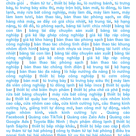
chữa giỏi
.
thám tử tư
.
thiết bị bếp âu
,
lò nướng bánh
,
tủ trưng
bày
,
tủ trưng bày siêu thị
,
máy trộn bột
,
bàn mát
,
tủ đông
,
tủ làm
lạnh
,
máy rửa bát công nghiệp
,
máy làm đá
,
máy làm kem
,
máy
làm kem tươi
,
bàn thao tác
,
bàn thao tác phòng sạch
,
xe đẩy
hàng nhà máy
,
xe đẩy có giá chịu nhiệt
,
kệ trung tải
,
kệ hạng
nặng
,
tủ để đồ
,
tủ phòng sạch
,
băng tải lưới chịu nhiệt
|
băng tải
con lăn
|
băng tải dây chuyền sản xuất
|
băng tải công
nghiệp
|
giá kệ lắp ghép công nghiệp
|
giá kệ lắp ráp công
nghiệp
|
giá kệ kho hàng
|
bàn thao tác phòng sạch
|
bàn thao tác
công nghiệp
|
bàn thao tác chống tĩnh điện
|
bàn thao tác khung
nhôm định hình
|
băng tải xích nhựa và inox
|
băng tải lưới chịu
nhiệt
|
băng tải con lăn
|
băng tải dây chuyền sản xuất
|
băng tải
công nghiệp
|
giá kệ công nghiệp
|
giá kệ lắp ráp công
nghiệp
|
bàn thao tác phòng sạch
|
bàn thao tác công
nghiệp
|
bàn thao tác chống tĩnh điện
|
kệ trung tải
|
kệ hạng
nặng
|
bàn thao tác đa năng
|
lò hấp nướng đa năng
|
lò nướng
công nghiệp
|
thiết bị bếp công nghiệp
|
tủ cơm công
nghiệp
|
bàn mát
|
tủ trưng bày
|
tủ trưng bày siêu thị
|
máy làm
đá viên công nghiệp
|
tủ đông lạnh
|
kệ bếp inox
|
thiết bị quầy
bar
|
thiết bị chế biến thực phẩm
|
thiết bị pha chế cà phê
|
máy
rửa bát băng chuyền
|
máy rửa bát công nghiệp
|
thiết bị bếp
âu
|
thiết kế quầy bar inox
,
nhôm kính cao cấp
,
cửa nhôm kính
cao cấp
,
cửa nhôm cao cấp
,
cửa kính cường lực
,
cầu thang kính
cường lực
,
giếng trời tự đóng mở
,
ban công mở tự động
,
vách
ngăn nhôm kính
,
vách kính cường lực
.
Quảng cáo
Facebook
|
Quảng cáo TikTok
|
Quảng cáo Zalo Ads
|
Quảng cáo
Google Ads
|
Toyota Bắc Ninh |
thực phẩm đông lạnh
|
thiết bị
lạnh Sápito
|
thiết bị bếp nhập khẩu
, |
thiết bị bếp cao cấp
|
dịch
vụ thám tử tại hải phòng
|
công ty thám tử tại hải phòng
|
điều tra
ngoại tình tại hải phòng
|
thám tử uy tín tại hải phòng
|
tư vấn