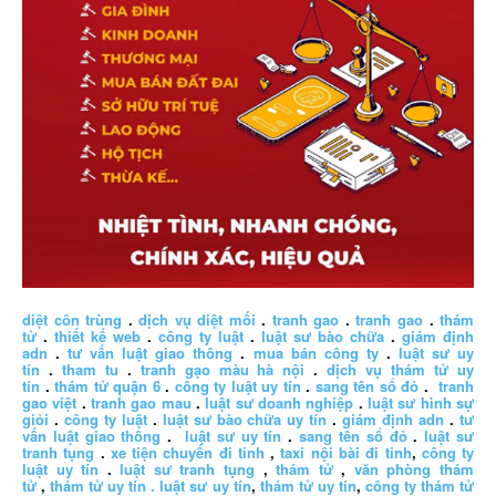
diệt côn trùng
.
dịch vụ diệt mối
.
tranh gao
.
tranh gao
.
thám
tử
.
thiết kế web
.
công ty luật
.
luật sư bào chữa
.
giám định
adn
.
tư vấn luật giao thông
.
mua bán công ty
.
luật sư uy
tín
.
tham tu
.
tranh gạo màu hà nội
.
dịch vụ thám tử uy
tín
.
thám tử quận 6
.
công ty luật uy tín
.
sang tên sổ đỏ
.
tranh
gao việt
.
tranh gao mau
.
luật sư doanh nghiệp
.
luật sư hình sự
giỏi
.
công ty luật
.
luật sư bào chữa uy tín
.
giám định adn
.
tư
vấn luật giao thông
.
luật sư uy tín
.
sang tên sổ đỏ
.
luật sư
tranh tụng
.
xe tiện chuyến đi tỉnh
,
taxi nội bài đi tỉnh
,
công ty
luật uy tín
.
luật sư tranh tụng
,
thám tử
,
văn phòng thám
tử
,
thám tử uy tín .
luật sư uy tín
,
thám tử uy tín
,
công ty thám tử