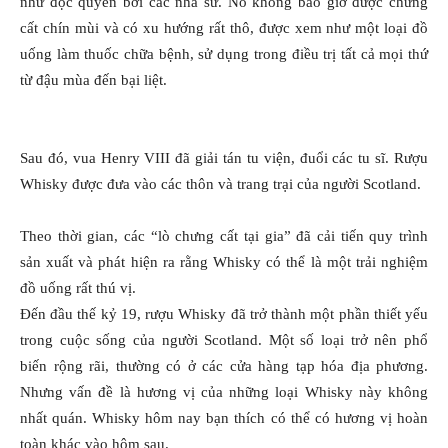
như độc quyền bởi các nhà sư. Nó không bao giờ được chưng
cất chín mùi và có xu hướng rất thô, được xem như một loại đồ
uống làm thuốc chữa bệnh, sử dụng trong điều trị tất cả mọi thứ
từ đậu mùa đến bại liệt.
Sau đó, vua Henry VIII đã giải tán tu viện, đuổi các tu sĩ. Rượu
Whisky được đưa vào các thôn và trang trại của người Scotland.
Theo thời gian, các “lò chưng cất tại gia” đã cải tiến quy trình
sản xuất và phát hiện ra rằng Whisky có thể là một trải nghiệm
đồ uống rất thú vị.
Đến đầu thế kỷ 19, rượu Whisky đã trở thành một phần thiết yếu
trong cuộc sống của người Scotland. Một số loại trở nên phổ
biến rộng rãi, thường có ở các cửa hàng tạp hóa địa phương.
Nhưng vấn đề là hương vị của những loại Whisky này không
nhất quán. Whisky hôm nay bạn thích có thể có hương vị hoàn
toàn khác vào hôm sau.