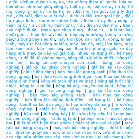
uy tín
,
dịch vụ thám tử uy tín
,
văn phòng thám tử uy tín
,
luật sư
bào chữa hình sự giỏi
,
công ty luật uy tín
,
luật sư uy tín tại hà
nội
,
công ty luật uy tín tại hà nội
.
diệt mối tận gốc
,
công ty diệt
mối
,
diệt mối
,
dịch vụ diệt mối
.
dịch vụ điều tra ngoại tình
,
điều
tra ngoại tình
,
xác minh nhân thân
,
thám tử uy tín
,
công ty
thám tử uy tín
,
dịch vụ thám tử uy tín
.
dịch vụ diệt mối
.
tranh
gao nghệ thuật
.
tranh gao chan dung
.
thám tử
.
luật sư bào
chữa giỏi
.
thám tử tư
.
thiết bị bếp âu
,
lò nướng bánh
,
tủ trưng
bày
,
tủ trưng bày siêu thị
,
máy trộn bột
,
bàn mát
,
tủ đông
,
tủ làm
lạnh
,
máy rửa bát công nghiệp
,
máy làm đá
,
máy làm kem
,
máy
làm kem tươi
,
bàn thao tác
,
bàn thao tác phòng sạch
,
xe đẩy
hàng nhà máy
,
xe đẩy có giá chịu nhiệt
,
kệ trung tải
,
kệ hạng
nặng
,
tủ để đồ
,
tủ phòng sạch
,
băng tải lưới chịu nhiệt
|
băng tải
con lăn
|
băng tải dây chuyền sản xuất
|
băng tải công
nghiệp
|
giá kệ lắp ghép công nghiệp
|
giá kệ lắp ráp công
nghiệp
|
giá kệ kho hàng
|
bàn thao tác phòng sạch
|
bàn thao tác
công nghiệp
|
bàn thao tác chống tĩnh điện
|
bàn thao tác khung
nhôm định hình
|
băng tải xích nhựa và inox
|
băng tải lưới chịu
nhiệt
|
băng tải con lăn
|
băng tải dây chuyền sản xuất
|
băng tải
công nghiệp
|
giá kệ công nghiệp
|
giá kệ lắp ráp công
nghiệp
|
bàn thao tác phòng sạch
|
bàn thao tác công
nghiệp
|
bàn thao tác chống tĩnh điện
|
kệ trung tải
|
kệ hạng
nặng
|
bàn thao tác đa năng
|
lò hấp nướng đa năng
|
lò nướng
công nghiệp
|
thiết bị bếp công nghiệp
|
tủ cơm công
nghiệp
|
bàn mát
|
tủ trưng bày
|
tủ trưng bày siêu thị
|
máy làm
đá viên công nghiệp
|
tủ đông lạnh
|
kệ bếp inox
|
thiết bị quầy
bar
|
thiết bị chế biến thực phẩm
|
thiết bị pha chế cà phê
|
máy
rửa bát băng chuyền
|
máy rửa bát công nghiệp
|
thiết bị bếp
âu
|
thiết kế quầy bar inox
,
nhôm kính cao cấp
,
cửa nhôm kính
cao cấp
,
cửa nhôm cao cấp
,
cửa kính cường lực
,
cầu thang kính