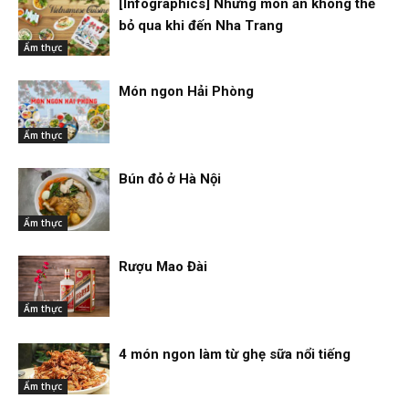
[Infographics] Những món ăn không thể
bỏ qua khi đến Nha Trang
Ẩm thực
Món ngon Hải Phòng
Ẩm thực
Bún đỏ ở Hà Nội
Ẩm thực
Rượu Mao Đài
Ẩm thực
4 món ngon làm từ ghẹ sữa nổi tiếng
Ẩm thực