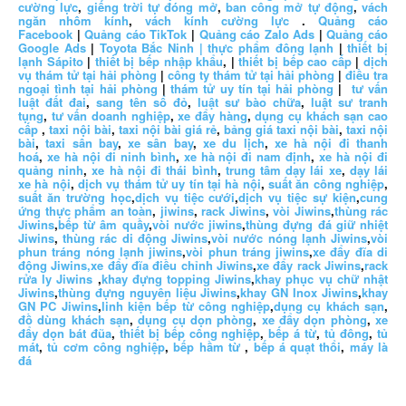
cường lực
,
giếng trời tự đóng mở
,
ban công mở tự động
,
vách
ngăn nhôm kính
,
vách kính cường lực
.
Quảng cáo
Facebook
|
Quảng cáo TikTok
|
Quảng cáo Zalo Ads
|
Quảng cáo
Google Ads
|
Toyota Bắc Ninh |
thực phẩm đông lạnh
|
thiết bị
lạnh Sápito
|
thiết bị bếp nhập khẩu
, |
thiết bị bếp cao cấp
|
dịch
vụ thám tử tại hải phòng
|
công ty thám tử tại hải phòng
|
điều tra
ngoại tình tại hải phòng
|
thám tử uy tín tại hải phòng
|
tư vấn
luật đất đai
,
sang tên sổ đỏ
,
luật sư bào chữa
,
luật sư tranh
tụng
,
tư vấn doanh nghiệp
,
xe đẩy hàng
,
dụng cụ khách sạn cao
cấp
,
taxi nội bài
,
taxi nội bài giá rẻ
,
bảng giá taxi nội bài
,
taxi nội
bài
,
taxi sân bay
,
xe sân bay
,
xe du lịch
,
xe hà nội đi thanh
hoá
,
xe hà nội đi ninh bình
,
xe hà nội đi nam định
,
xe hà nội đi
quảng ninh
,
xe hà nội đi thái bình
,
trung tâm dạy lái xe
,
dạy lái
xe hà nội
,
dịch vụ thám tử uy tín tại hà nội
,
suất ăn công nghiệp
,
suất ăn trường học
,
dịch vụ tiệc cưới
,
dịch vụ tiệc sự kiện
,
cung
ứng thực phẩm an toàn
,
jiwins
,
rack Jiwins
,
vòi Jiwins
,
thùng rác
Jiwins
,
bếp từ âm quầy
,
vòi nước jiwins
,
thùng đựng đá giữ nhiệt
Jiwins
,
thùng rác di động Jiwins
,
vòi nước nóng lạnh Jiwins
,
vòi
phun tráng nóng lạnh jiwins
,
vòi phun tráng jiwins
,
xe đẩy đĩa di
động Jiwins,
xe đẩy đĩa điều chỉnh Jiwins
,
xe đẩy rack Jiwins
,
rack
rửa ly Jiwins
,
khay đựng topping Jiwins
,
khay phục vụ chữ nhật
Jiwins
,
thùng đựng nguyên liệu Jiwins
,
khay GN Inox Jiwins
,
khay
GN PC Jiwins
,
linh kiện bếp từ công nghiệp
,
dụng cụ khách sạn
,
đồ dùng khách sạn
,
dụng cụ dọn phòng
,
xe đẩy dọn phòng
,
xe
đẩy dọn bát đũa
,
thiết bị bếp công nghiệp
,
bếp á từ
,
tủ đông
,
tủ
mát
,
tủ cơm công nghiệp
,
bếp hầm từ
,
bếp á quạt thổi
,
máy là
đá