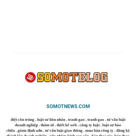
SOMOTNEWS.COM
diệt côn trùng
.
luật sư hôn nhân
.
tranh gao
.
tranh gao
.
tư vấn luật
doanh nghiệp
.
thám tử
.
thiết kế web
.
công ty luật
.
luật sư bào
chữa
.
giám định adn
.
tư vấn luật giao thông
.
mua bán công ty
.
đăng ký
thành lập doanh nghiệp
.
cửa nhôm kính cao cấp
.
bàn thao tác
,
bàn thao