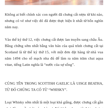
Không ai biết chính xác con người đã chưng cất rượu từ khi nào,
nhưng có vẻ như việc đó đã được thực hiện ít nhất từ bốn nghìn
năm nay.
Vào thế kỷ thứ 12, việc chưng cất được lan truyền sang châu Âu.
Bằng chứng sớm nhất bằng văn bản của quá trình chưng cất tại
Scotland là từ thế kỷ thứ 15, với một đơn đặt hàng từ nhà vua
năm 1494 cho số mạch nha đủ để làm ra năm trăm chai aqua
vitae, tiếng Latin nghĩa là “nước của sự sống”.
CÙNG TÊN TRONG SCOTTISH GAELIC LÀ UISGE BEATHA,
TỪ ĐÓ CHÚNG TA CÓ TỪ “WHISKY”.
Loại Whisky sớm nhất là một loại khá giằng, được chưng cất gần