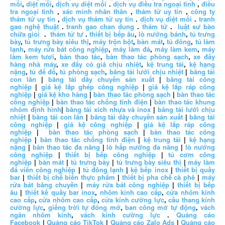
mối
,
diệt mối
,
dịch vụ diệt mối
.
dịch vụ điều tra ngoại tình
,
điều
tra ngoại tình
,
xác minh nhân thân
,
thám tử uy tín
,
công ty
thám tử uy tín
,
dịch vụ thám tử uy tín
.
dịch vụ diệt mối
.
tranh
gao nghệ thuật
.
tranh gao chan dung
.
thám tử
.
luật sư bào
chữa giỏi
.
thám tử tư
.
thiết bị bếp âu
,
lò nướng bánh
,
tủ trưng
bày
,
tủ trưng bày siêu thị
,
máy trộn bột
,
bàn mát
,
tủ đông
,
tủ làm
lạnh
,
máy rửa bát công nghiệp
,
máy làm đá
,
máy làm kem
,
máy
làm kem tươi
,
bàn thao tác
,
bàn thao tác phòng sạch
,
xe đẩy
hàng nhà máy
,
xe đẩy có giá chịu nhiệt
,
kệ trung tải
,
kệ hạng
nặng
,
tủ để đồ
,
tủ phòng sạch
,
băng tải lưới chịu nhiệt
|
băng tải
con lăn
|
băng tải dây chuyền sản xuất
|
băng tải công
nghiệp
|
giá kệ lắp ghép công nghiệp
|
giá kệ lắp ráp công
nghiệp
|
giá kệ kho hàng
|
bàn thao tác phòng sạch
|
bàn thao tác
công nghiệp
|
bàn thao tác chống tĩnh điện
|
bàn thao tác khung
nhôm định hình
|
băng tải xích nhựa và inox
|
băng tải lưới chịu
nhiệt
|
băng tải con lăn
|
băng tải dây chuyền sản xuất
|
băng tải
công nghiệp
|
giá kệ công nghiệp
|
giá kệ lắp ráp công
nghiệp
|
bàn thao tác phòng sạch
|
bàn thao tác công
nghiệp
|
bàn thao tác chống tĩnh điện
|
kệ trung tải
|
kệ hạng
nặng
|
bàn thao tác đa năng
|
lò hấp nướng đa năng
|
lò nướng
công nghiệp
|
thiết bị bếp công nghiệp
|
tủ cơm công
nghiệp
|
bàn mát
|
tủ trưng bày
|
tủ trưng bày siêu thị
|
máy làm
đá viên công nghiệp
|
tủ đông lạnh
|
kệ bếp inox
|
thiết bị quầy
bar
|
thiết bị chế biến thực phẩm
|
thiết bị pha chế cà phê
|
máy
rửa bát băng chuyền
|
máy rửa bát công nghiệp
|
thiết bị bếp
âu
|
thiết kế quầy bar inox
,
nhôm kính cao cấp
,
cửa nhôm kính
cao cấp
,
cửa nhôm cao cấp
,
cửa kính cường lực
,
cầu thang kính
cường lực
,
giếng trời tự đóng mở
,
ban công mở tự động
,
vách
ngăn nhôm kính
,
vách kính cường lực
.
Quảng cáo
Facebook
|
Quảng cáo TikTok
|
Quảng cáo Zalo Ads
|
Quảng cáo