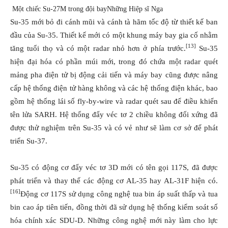
Một chiếc Su-27M trong đội bay
Những Hiệp sĩ Nga
Su-35 mới bỏ đi cánh mũi và cánh tà hãm tốc độ từ thiết kế ban
đầu của Su-35. Thiết kế mới có một khung máy bay gia cố nhằm
[13]
tăng tuổi thọ và có một radar nhỏ hơn ở phía trước.
Su-35
hiện đại hóa có phần múi mới, trong đó chứa một radar quét
mảng pha điện tử bị động cải tiến và máy bay cũng được nâng
cấp hệ thống điện tử hàng không và các hệ thống điện khác, bao
gồm hệ thống lái số fly-by-wire và radar quét sau để điều khiển
tên lửa SARH. Hệ thống đẩy véc tơ 2 chiều không đối xứng đã
được thử nghiệm trên Su-35 và có vẻ như sẽ làm cơ sở để phát
triển Su-37.
Su-35 có động cơ đẩy véc tơ 3D mới có tên gọi 117S, đã được
phát triển và thay thế các động cơ AL-35 hay AL-31F hiện có.
[16]
Động cơ 117S sử dụng công nghệ tua bin áp suất thấp và tua
bin cao áp tiên tiến, đồng thời đã sử dụng hệ thống kiểm soát số
hóa chính xác SDU-D. Những công nghệ mới này làm cho lực