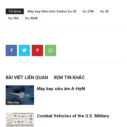
Từ khóa
Máy bay tiêm kích Sukhoi Su-35
Su-27M
Su-35
Su-35S
Su-35UB
BÀI VIẾT LIÊN QUAN
XEM TIN KHÁC
Máy bay siêu âm A-HyM
Máy bay
Combat Vehicles of the U.S. Military