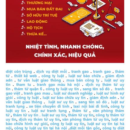
diệt côn trùng
.
dịch vụ diệt mối
.
tranh gao
.
tranh gao
.
thám
tử
.
thiết kế web
.
công ty luật
.
luật sư bào chữa
.
giám định
adn
.
tư vấn luật giao thông
.
mua bán công ty
.
luật sư uy
tín
.
tham tu
.
tranh gạo màu hà nội
.
dịch vụ thám tử uy
tín
.
thám tử quận 6
.
công ty luật uy tín
.
sang tên sổ đỏ
.
tranh
gao việt
.
tranh gao mau
.
luật sư doanh nghiệp
.
luật sư hình sự
giỏi
.
công ty luật
.
luật sư bào chữa uy tín
.
giám định adn
.
tư
vấn luật giao thông
.
luật sư uy tín
.
sang tên sổ đỏ
.
luật sư
tranh tụng
.
xe tiện chuyến đi tỉnh
,
taxi nội bài đi tỉnh
,
công ty
luật uy tín
.
luật sư tranh tụng
,
thám tử
,
văn phòng thám
tử
,
thám tử uy tín .
luật sư uy tín
,
thám tử uy tín
,
công ty thám tử
uy tín
,
dịch vụ thám tử uy tín
,
văn phòng thám tử uy tín
,
luật sư
bào chữa hình sự giỏi
,
công ty luật uy tín
,
luật sư uy tín tại hà
nội
,
công ty luật uy tín tại hà nội
.
diệt mối tận gốc
,
công ty diệt