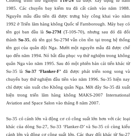
Chương trình thử nghiệm
T10-24
đã được xây dựng từ năm
1985. Các chuyến bay kiểm tra đã cất cánh vào năm 1988.
Nguyên mẫu đầu tiên đã được trưng bày công khai vào năm
1992 ở Triển lãm hàng không Quốc tế Farnborough. Máy bay có
tên gọi ban đầu là
Su-27M
(T-10S-70), nhưng sau đó đã đổi
thành
Su-35
, dù tên gọi Su-27M vẫn còn tồn tại trong hệ thống
tên gọi của quân đội Nga. Mười một nguyên mẫu đã được chế
tạo đến năm 1994. Nó bắt đầu phục vụ thử nghiệm trong không
quân Nga vào năm 1995. Sau đó một phiên bản cải tiến khác từ
Su-35 là
Su-37 ‘Flanker-F’
đã được phát triển song song và
chuyến bay thử nghiệm đầu tiên vào năm 1996. Su-35 hiện nay
chỉ được sản xuất cho Không quân Nga. Mới đây Su-35 đã xuất
hiện trong triển lãm hàng không MAKS-2007 International
Aviation and Space Salon vào tháng 8 năm 2007.
Su-35 có cánh lớn và động cơ có công suất lớn hơn với các loại
khác của dòng Su-27, Su-33 ‘Flanker-D’ và Su-35 có cùng kiểu
cánh lớn và động cơ công suất lớn. Các thay đổi khác từ Su-27