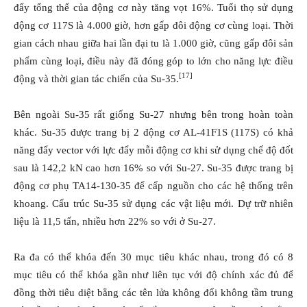
đẩy tổng thể của động cơ này tăng vọt 16%. Tuổi thọ sử dụng
động cơ 117S là 4.000 giờ, hơn gấp đôi động cơ cùng loại. Thời
gian cách nhau giữa hai lần đại tu là 1.000 giờ, cũng gấp đôi sản
phẩm cùng loại, điều này đã đóng góp to lớn cho năng lực điều
[17]
động và thời gian tác chiến của Su-35.
Bên ngoài Su-35 rất giống Su-27 nhưng bên trong hoàn toàn
khác. Su-35 được trang bị 2 động cơ AL-41F1S (117S) có khả
năng đẩy vector với lực đẩy mỗi động cơ khi sử dụng chế độ đốt
sau là 142,2 kN cao hơn 16% so với Su-27. Su-35 được trang bị
động cơ phụ ТА14-130-35 để cấp nguồn cho các hệ thống trên
khoang. Cấu trúc Su-35 sử dụng các vật liệu mới. Dự trữ nhiên
liệu là 11,5 tấn, nhiều hơn 22% so với ở Su-27.
Ra đa có thể khóa đến 30 mục tiêu khác nhau, trong đó có 8
mục tiêu có thể khóa gần như liên tục với độ chính xác đủ để
đồng thời tiêu diệt bằng các tên lửa không đối không tầm trung