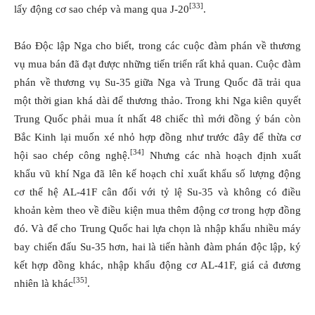
[33]
lấy động cơ sao chép và mang qua J-20
.
Báo Độc lập Nga cho biết, trong các cuộc đàm phán về thương
vụ mua bán đã đạt được những tiến triển rất khả quan. Cuộc đàm
phán về thương vụ Su-35 giữa Nga và Trung Quốc đã trải qua
một thời gian khá dài để thương thảo. Trong khi Nga kiên quyết
Trung Quốc phải mua ít nhất 48 chiếc thì mới đồng ý bán còn
Bắc Kinh lại muốn xé nhỏ hợp đồng như trước đây để thừa cơ
[34]
hội sao chép công nghệ.
Nhưng các nhà hoạch định xuất
khẩu vũ khí Nga đã lên kế hoạch chỉ xuất khẩu số lượng động
cơ thế hệ AL-41F cân đối với tỷ lệ Su-35 và không có điều
khoản kèm theo về điều kiện mua thêm động cơ trong hợp đồng
đó. Và để cho Trung Quốc hai lựa chọn là nhập khẩu nhiều máy
bay chiến đấu Su-35 hơn, hai là tiến hành đàm phán độc lập, ký
kết hợp đồng khác, nhập khẩu động cơ AL-41F, giá cả đương
[35]
nhiên là khác
.