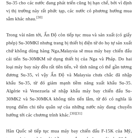
Su-35 cho các nước đang phát triển cũng bị hạn chế, bởi vì định
vị thị trường này rất phức tạp, các nước có phương hướng mua
[30]
sắm khác nhau.
Trong vài năm tới, Ấn Độ còn tiếp tục mua và sản xuất (có giấy
phép) Su-30MKI nhưng trang bị thiết bị điện tử do họ tự sản xuất
chứ không dùng hàng Nga,Malaysia sẽ mua máy bay chiến đấu
cải tiến Su-30MKM sử dụng thiết bị của Nga và Pháp. Do hai
loại máy bay này đều rất tiên tiến, về tính năng có thể gần tương
đương Su-35, vì vậy Ấn Độ và Malaysia chưa chắc đã nhập
khẩu Su-35, từ đó giảm mạnh tiềm năng xuất khẩu Su-35.
Algérie và Venezuela sẽ nhập khẩu máy bay chiến đấu Su-
30MK2 và Su-30MKA không tiên tiến lắm, từ đó có nghĩa là
trọng điểm chi tiêu quân sự của những nước này đang chuyển
[30]
[31]
hướng tới các chương trình khác.
Hàn Quốc sẽ tiếp tục mua máy bay chiến đấu F-15K của Mỹ,