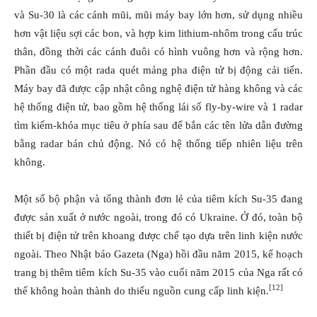
và Su-30 là các cánh mũi, mũi máy bay lớn hơn, sử dụng nhiều
hơn vật liệu sợi các bon, và hợp kim lithium-nhôm trong cấu trúc
thân, đồng thời các cánh đuôi có hình vuông hơn và rộng hơn.
Phần đầu có một rada quét mảng pha điện tử bị động cải tiến.
Máy bay đã được cập nhật công nghệ điện tử hàng không và các
hệ thống điện tử, bao gồm hệ thống lái số fly-by-wire và 1 radar
tìm kiếm-khóa mục tiêu ở phía sau để bắn các tên lửa dẫn đường
bằng radar bán chủ động. Nó có hệ thống tiếp nhiên liệu trên
không.
Một số bộ phận và tổng thành đơn lẻ của tiêm kích Su-35 đang
được sản xuất ở nước ngoài, trong đó có Ukraine. Ở đó, toàn bộ
thiết bị điện tử trên khoang được chế tạo dựa trên linh kiện nước
ngoài. Theo Nhật báo Gazeta (Nga) hồi đầu năm 2015, kế hoạch
trang bị thêm tiêm kích Su-35 vào cuối năm 2015 của Nga rất có
[12]
thể không hoàn thành do thiếu nguồn cung cấp linh kiện.