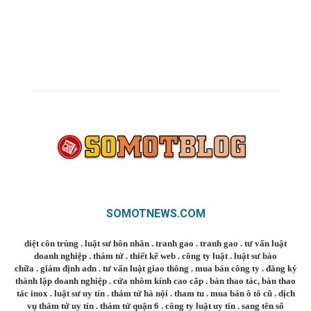
SOMOTNEWS.COM
diệt côn trùng
.
luật sư hôn nhân
.
tranh gao
.
tranh gao
.
tư vấn luật
doanh nghiệp
.
thám tử
.
thiết kế web
.
công ty luật
.
luật sư bào
chữa
.
giám định adn
.
tư vấn luật giao thông
.
mua bán công ty
.
đăng ký
thành lập doanh nghiệp
.
cửa nhôm kính cao cấp
.
bàn thao tác
,
bàn thao
tác inox
.
luật sư uy tín
.
thám tử hà nội
.
tham tu
.
mua bán ô tô cũ
.
dịch
vụ thám tử uy tín
.
thám tử quận 6
.
công ty luật uy tín
.
sang tên sổ