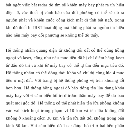
bất ngờ: việc bật radar dò tìm sẽ khiến máy bay phát ra tín hiệu
điện từ, các thiết bị cảnh báo của đối phương có thể sẽ dò ra
nguồn phát và khiến cuộc công kích mất đi tính bất ngờ, trong
khi đó thiết bị IRST hoạt động mà không phát ra nguồn tín hiệu
nào nên máy bay đối phương sẽ không thể dò thấy.
Hệ thống nhắm quang điện tử không đối đất có thể dùng hồng
ngoại và laser, cũng như nếu mục tiêu đã bị chỉ điểm bằng laser
từ đâu đó thì vũ khí từ máy bay có thể tự tìm đến mục tiêu đó.
Hệ thống nhắm có thể đồng thời khóa và chỉ thị cùng lúc 4 mục
tiêu ở mặt đất. Với trang bị hệ thống phòng vệ trên khoang tốt
hơn hơn. Hệ thống hồng ngoại dò báo động tên lửa đang khóa
máy bay với 6 cảm biến bố trí ở trước thân máy bay để dò bao
quát mọi góc độ. Hệ thống có thể phát hiện tên lửa phòng không
vác vai kích hoạt trong phạm vi 10 km và tên lửa không đối
không ở khoảng cách 30 km Và tên lửa đất đối không trong bán
kính 50 km. Hai cảm biến dò laser được bố trí ở hai bên phần