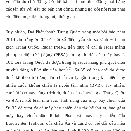
với đầu dò chủ động. Có thể bắn hai mục tiêu đồng thời bằng
các tên lửa với đầu dò bán chủ động, nhưng nó đòi hỏi rađa phải
chỉ điểm mục tiêu trong một thời gian.
Tuy nhiên, Đài Phát thanh Trung Quốc trong một bài báo năm
2014 cho rằng Su-35 có một số điểm yếu khi so sánh với tiêm
kích Trung Quốc. Radar Irbis-E trên thực tế chỉ là radar mảng
pha quét điện tử bị động (PESA), trong khi đó, các máy bay J-
10B của Trung Quốc đã được trang bị radar mảng pha quét điện
[18]
tử chủ động AESA tân tiến hơn
. Su-35 có hạn chế do được
thiết kế theo tư tưởng tác chiến cự ly gần trong khi hiện nay
nhiều cuộc không chiến là ngoài tầm nhìn (BVR). Tuy nhiên,
các bài báo này cũng trích dự đoán của chuyên gia Trung Quốc
và đưa ra kết luận như sau: Tính năng của máy bay chiến đấu
Su-35 đã vượt tất cả máy bay chiến đấu thế hệ thứ tư, bao gồm
máy bay chiến đấu Rafale Pháp và máy bay chiến đấu
Eurofighter Typhoon của châu Âu và cũng có thể đối đầu hiệu
quả với máy bay chiến đấu tàng hình F-22A Raptor của Không