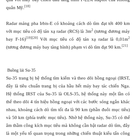
[18]
quân Mỹ.
Radar mảng pha Irbis-E có khoảng cách dò tìm đạt tới 400 km
2
với mục tiêu có độ tán xạ radar (RCS) là 3m
(tương đương máy
[19]
[20]
2
bay F-16)
Với mục tiêu có độ tán xạ radar là 0,01m
[21]
(tương đương máy bay tàng hình) phạm vi dò tìm đạt 90 km.
Buồng lái Su-35
Su-35 trang bị hệ thống tìm kiếm và theo dõi hồng ngoại (IRST,
đây là tiêu chuẩn trang bị của hầu hết máy bay tác chiến Nga.
Hệ thống IRST của Su-35 là OLS-35, hệ thống này một lần có
thể theo dõi 4 tín hiệu hồng ngoại với các bước sóng ngắn khác
nhau, khoảng cách dò tìm tối đa là 90 km (phần đuôi mục tiêu)
và 50 km (phía trước mục tiêu). Nhờ hệ thống này, Su-35 có thể
âm thầm công kích mục tiêu mà không cần bật radar dò tìm, đây
là một yếu tố quan trọng trong những chiến thuật kiểu tấn công