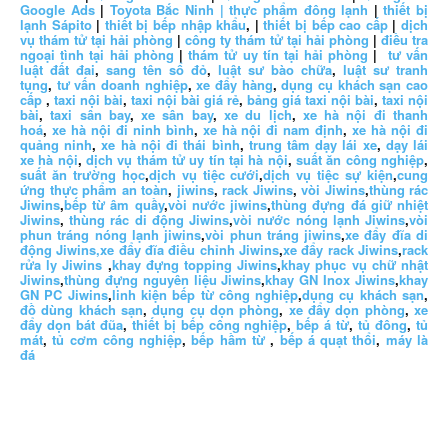
Google Ads
|
Toyota Bắc Ninh |
thực phẩm đông lạnh
|
thiết bị
lạnh Sápito
|
thiết bị bếp nhập khẩu
, |
thiết bị bếp cao cấp
|
dịch
vụ thám tử tại hải phòng
|
công ty thám tử tại hải phòng
|
điều tra
ngoại tình tại hải phòng
|
thám tử uy tín tại hải phòng
|
tư vấn
luật đất đai
,
sang tên sổ đỏ
,
luật sư bào chữa
,
luật sư tranh
tụng
,
tư vấn doanh nghiệp
,
xe đẩy hàng
,
dụng cụ khách sạn cao
cấp
,
taxi nội bài
,
taxi nội bài giá rẻ
,
bảng giá taxi nội bài
,
taxi nội
bài
,
taxi sân bay
,
xe sân bay
,
xe du lịch
,
xe hà nội đi thanh
hoá
,
xe hà nội đi ninh bình
,
xe hà nội đi nam định
,
xe hà nội đi
quảng ninh
,
xe hà nội đi thái bình
,
trung tâm dạy lái xe
,
dạy lái
xe hà nội
,
dịch vụ thám tử uy tín tại hà nội
,
suất ăn công nghiệp
,
suất ăn trường học
,
dịch vụ tiệc cưới
,
dịch vụ tiệc sự kiện
,
cung
ứng thực phẩm an toàn
,
jiwins
,
rack Jiwins
,
vòi Jiwins
,
thùng rác
Jiwins
,
bếp từ âm quầy
,
vòi nước jiwins
,
thùng đựng đá giữ nhiệt
Jiwins
,
thùng rác di động Jiwins
,
vòi nước nóng lạnh Jiwins
,
vòi
phun tráng nóng lạnh jiwins
,
vòi phun tráng jiwins
,
xe đẩy đĩa di
động Jiwins,
xe đẩy đĩa điều chỉnh Jiwins
,
xe đẩy rack Jiwins
,
rack
rửa ly Jiwins
,
khay đựng topping Jiwins
,
khay phục vụ chữ nhật
Jiwins
,
thùng đựng nguyên liệu Jiwins
,
khay GN Inox Jiwins
,
khay
GN PC Jiwins
,
linh kiện bếp từ công nghiệp
,
dụng cụ khách sạn
,
đồ dùng khách sạn
,
dụng cụ dọn phòng
,
xe đẩy dọn phòng
,
xe
đẩy dọn bát đũa
,
thiết bị bếp công nghiệp
,
bếp á từ
,
tủ đông
,
tủ
mát
,
tủ cơm công nghiệp
,
bếp hầm từ
,
bếp á quạt thổi
,
máy là
đá