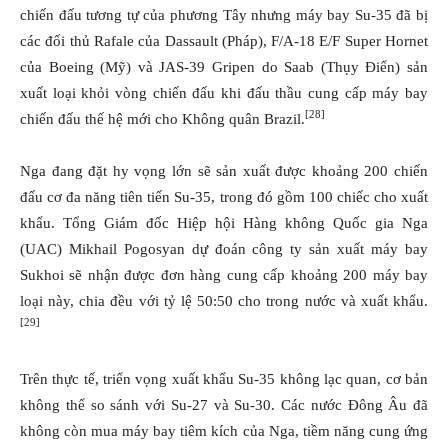
chiến đấu tương tự của phương Tây nhưng máy bay Su-35 đã bị
các đối thủ Rafale của Dassault (Pháp), F/A-18 E/F Super Hornet
của Boeing (Mỹ) và JAS-39 Gripen do Saab (Thụy Điển) sản
xuất loại khỏi vòng chiến đấu khi đấu thầu cung cấp máy bay
[28]
chiến đấu thế hệ mới cho Không quân Brazil.
Nga đang đặt hy vọng lớn sẽ sản xuất được khoảng 200 chiến
đấu cơ đa năng tiên tiến Su-35, trong đó gồm 100 chiếc cho xuất
khẩu. Tổng Giám đốc Hiệp hội Hàng không Quốc gia Nga
(UAC) Mikhail Pogosyan dự đoán công ty sản xuất máy bay
Sukhoi sẽ nhận được đơn hàng cung cấp khoảng 200 máy bay
loại này, chia đều với tỷ lệ 50:50 cho trong nước và xuất khẩu.
[29]
Trên thực tế, triển vọng xuất khẩu Su-35 không lạc quan, cơ bản
không thể so sánh với Su-27 và Su-30. Các nước Đông Âu đã
không còn mua máy bay tiêm kích của Nga, tiềm năng cung ứng