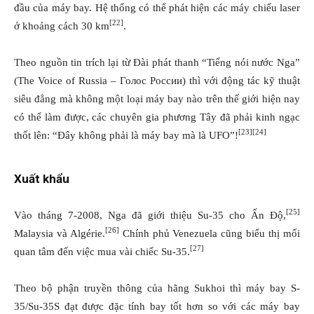
đầu của máy bay. Hệ thống có thể phát hiện các máy chiếu laser
[22]
ở khoảng cách 30 km
.
Theo nguồn tin trích lại từ Đài phát thanh “Tiếng nói nước Nga”
(The Voice of Russia – Голос России) thì với động tác kỹ thuật
siêu đẳng mà không một loại máy bay nào trên thế giới hiện nay
có thể làm được, các chuyên gia phương Tây đã phải kinh ngạc
[23]
[24]
thốt lên: “Đây không phải là máy bay mà là UFO”!
Xuất khẩu
[25]
Vào tháng 7-2008, Nga đã giới thiệu Su-35 cho Ấn Độ,
[26]
Malaysia và Algérie.
Chính phủ Venezuela cũng biểu thị mối
[27]
quan tâm đến việc mua vài chiếc Su-35.
Theo bộ phận truyền thông của hãng Sukhoi thì máy bay S-
35/Su-35S đạt được đặc tính bay tốt hơn so với các máy bay