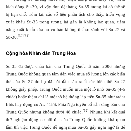
kích dòng Su-30, vì vậy đơn đặt hàng Su-35 tương lai có thể sẽ
bị hạn chế. Tóm lại, các số liệu phân tích cho thấy, triển vọng
xuất khẩu Su-35 trong tương lai gần là không lạc quan, tiềm
năng xuất khẩu của nó cơ bản không thể so sánh với Su-27 và
[30]
[31]
Su-30.
Cộng hòa Nhân dân Trung Hoa
Su-35 đã được chào bán cho Trung Quốc từ năm 2006 nhưng
Trung Quốc không quan tâm đến việc mua số lượng lớn các biến
thể của Su-27 do họ đã bắt đầu sản xuất các biến thể Su-27
không giấy phép. Trung Quốc muốn mua một lô nhỏ Su-35 (4-6
chiếc) hoặc thậm chí là một số hệ thống lắp trên Su-35 như radar
Irbis hay động cơ AL-41FS. Phía Nga tuyên bố sẵn sàng bán cho
[32]
Trung Quốc nhưng không dưới 48 chiếc.
Nhưng khi kết quả
thử nghiệm động cơ nội địa của Trung Quốc không khả quan
lắm thì việc Trung Quốc đề nghị mua Su-35 gây nghi ngờ là để