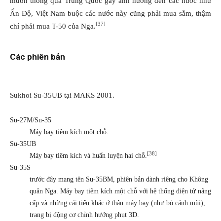
muốn thông qua Trung Quốc gây ảnh hưởng đến các nước như
Ấn Độ, Việt Nam buộc các nước này cũng phải mua sắm, thậm
[37]
chí phải mua T-50 của Nga.
Các phiên bản
Sukhoi Su-35UB tại MAKS 2001.
Su-27M/Su-35
Máy bay tiêm kích một chỗ.
Su-35UB
[38]
Máy bay tiêm kích và huấn luyện hai chỗ.
Su-35S
trước đây mang tên Su-35BM, phiên bản dành riêng cho Không
quân Nga. Máy bay tiêm kích một chỗ với hệ thống điện tử nâng
cấp và những cải tiến khác ở thân máy bay (như bỏ cánh mũi),
trang bị động cơ chỉnh hướng phụt 3D.