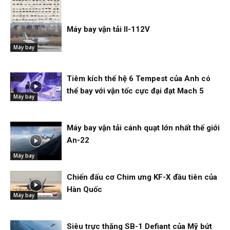
Máy bay vận tải Il-112V
Máy bay
Máy bay
Tiêm kích thế hệ 6 Tempest của Anh có
thể bay với vận tốc cực đại đạt Mach 5
Máy bay
Máy bay vận tải cánh quạt lớn nhất thế giới
An-22
Máy bay
Chiến đấu cơ Chim ưng KF-X đầu tiên của
Hàn Quốc
Máy bay
Siêu trực thăng SB-1 Defiant của Mỹ bứt