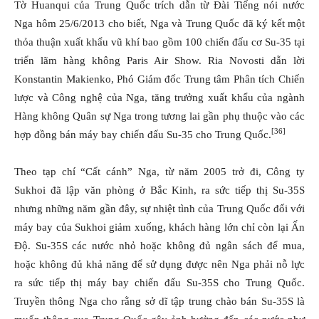
Tờ Huanqui của Trung Quốc trích dẫn từ Đài Tiếng nói nước
Nga hôm 25/6/2013 cho biết, Nga và Trung Quốc đã ký kết một
thỏa thuận xuất khẩu vũ khí bao gồm 100 chiến đấu cơ Su-35 tại
triển lãm hàng không Paris Air Show. Ria Novosti dẫn lời
Konstantin Makienko, Phó Giám đốc Trung tâm Phân tích Chiến
lược và Công nghệ của Nga, tăng trưởng xuất khẩu của ngành
Hàng không Quân sự Nga trong tương lai gần phụ thuộc vào các
[36]
hợp đồng bán máy bay chiến đấu Su-35 cho Trung Quốc.
Theo tạp chí “Cất cánh” Nga, từ năm 2005 trở đi, Công ty
Sukhoi đã lập văn phòng ở Bắc Kinh, ra sức tiếp thị Su-35S
nhưng những năm gần đây, sự nhiệt tình của Trung Quốc đối với
máy bay của Sukhoi giảm xuống, khách hàng lớn chỉ còn lại Ấn
Độ. Su-35S các nước nhỏ hoặc không đủ ngân sách để mua,
hoặc không đủ khả năng để sử dụng được nên Nga phải nỗ lực
ra sức tiếp thị máy bay chiến đấu Su-35S cho Trung Quốc.
Truyền thông Nga cho rằng sở dĩ tập trung chào bán Su-35S là