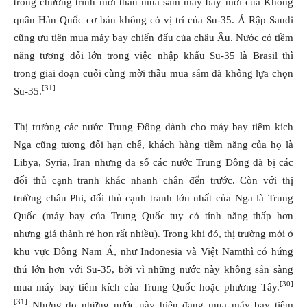
trong chương trình mời thầu mua sắm máy bay mới của Không
quân Hàn Quốc cơ bản không có vị trí của Su-35. Ả Rập Saudi
cũng ưu tiên mua máy bay chiến đấu của châu Âu. Nước có tiềm
năng tương đối lớn trong việc nhập khẩu Su-35 là Brasil thì
trong giai đoạn cuối cùng mời thầu mua sắm đã không lựa chọn
[31]
Su-35.
Thị trường các nước Trung Đông dành cho máy bay tiêm kích
Nga cũng tương đối hạn chế, khách hàng tiềm năng của họ là
Libya, Syria, Iran nhưng đa số các nước Trung Đông đã bị các
đối thủ cạnh tranh khác nhanh chân đến trước. Còn với thị
trường châu Phi, đối thủ cạnh tranh lớn nhất của Nga là Trung
Quốc (máy bay của Trung Quốc tuy có tính năng thấp hơn
nhưng giá thành rẻ hơn rất nhiều). Trong khi đó, thị trường mới ở
khu vực Đông Nam Á, như Indonesia và Việt Namthì có hứng
thú lớn hơn với Su-35, bởi vì những nước này không sẵn sàng
[30]
mua máy bay tiêm kích của Trung Quốc hoặc phương Tây.
[31]
Nhưng do những nước này hiện đang mua máy bay tiêm