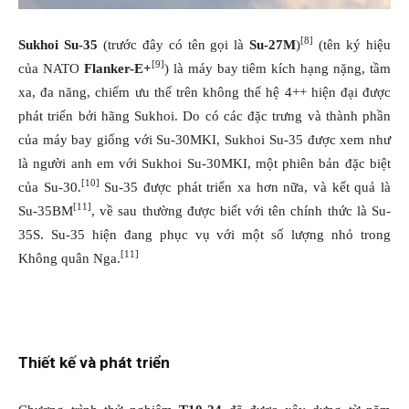
[8]
Sukhoi Su-35
(trước đây có tên gọi là
Su-27M
)
(tên ký hiệu
[9]
của NATO
Flanker-E+
) là máy bay tiêm kích hạng nặng, tầm
xa, đa năng, chiếm ưu thế trên không thế hệ 4++ hiện đại được
phát triển bởi hãng Sukhoi. Do có các đặc trưng và thành phần
của máy bay giống với Su-30MKI, Sukhoi Su-35 được xem như
là người anh em với Sukhoi Su-30MKI, một phiên bản đặc biệt
[10]
của Su-30.
Su-35 được phát triển xa hơn nữa, và kết quả là
[11]
Su-35BM
, về sau thường được biết với tên chính thức là Su-
35S. Su-35 hiện đang phục vụ với một số lượng nhỏ trong
[11]
Không quân Nga.
Thiết kế và phát triển