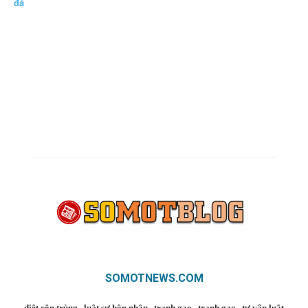
đá
SOMOTNEWS.COM
diệt côn trùng
.
luật sư hôn nhân
.
tranh gao
.
tranh gao
.
tư vấn luật