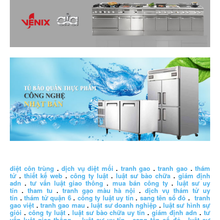
diệt côn trùng
.
dịch vụ diệt mối
.
tranh gao
.
tranh gao
.
thám
tử
.
thiết kế web
.
công ty luật
.
luật sư bào chữa
.
giám định
adn
.
tư vấn luật giao thông
.
mua bán công ty
.
luật sư uy
tín
.
tham tu
.
tranh gạo màu hà nội
.
dịch vụ thám tử uy
tín
.
thám tử quận 6
.
công ty luật uy tín
.
sang tên sổ đỏ
.
tranh
gao việt
.
tranh gao mau
.
luật sư doanh nghiệp
.
luật sư hình sự
giỏi
.
công ty luật
.
luật sư bào chữa uy tín
.
giám định adn
.
tư
vấn luật giao thông
.
luật sư uy tín
.
sang tên sổ đỏ
.
luật sư