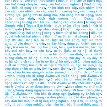
bar
|
thiết bị chế biến thực phẩm
|
thiết bị pha chế cà phê
|
máy
rửa bát băng chuyền
|
máy rửa bát công nghiệp
|
thiết bị bếp
âu
|
thiết kế quầy bar inox
,
nhôm kính cao cấp
,
cửa nhôm kính
cao cấp
,
cửa nhôm cao cấp
,
cửa kính cường lực
,
cầu thang kính
cường lực
,
giếng trời tự đóng mở
,
ban công mở tự động
,
vách
ngăn nhôm kính
,
vách kính cường lực
.
Quảng cáo
Facebook
|
Quảng cáo TikTok
|
Quảng cáo Zalo Ads
|
Quảng cáo
Google Ads
|
Toyota Bắc Ninh |
thực phẩm đông lạnh
|
thiết bị
lạnh Sápito
|
thiết bị bếp nhập khẩu
, |
thiết bị bếp cao cấp
|
dịch
vụ thám tử tại hải phòng
|
công ty thám tử tại hải phòng
|
điều tra
ngoại tình tại hải phòng
|
thám tử uy tín tại hải phòng
|
tư vấn
luật đất đai
,
sang tên sổ đỏ
,
luật sư bào chữa
,
luật sư tranh
tụng
,
tư vấn doanh nghiệp
,
xe đẩy hàng
,
dụng cụ khách sạn cao
cấp
,
taxi nội bài
,
taxi nội bài giá rẻ
,
bảng giá taxi nội bài
,
taxi nội
bài
,
taxi sân bay
,
xe sân bay
,
xe du lịch
,
xe hà nội đi thanh
hoá
,
xe hà nội đi ninh bình
,
xe hà nội đi nam định
,
xe hà nội đi
quảng ninh
,
xe hà nội đi thái bình
,
trung tâm dạy lái xe
,
dạy lái
xe hà nội
,
dịch vụ thám tử uy tín tại hà nội
,
suất ăn công nghiệp
,
suất ăn trường học
,
dịch vụ tiệc cưới
,
dịch vụ tiệc sự kiện
,
cung
ứng thực phẩm an toàn
,
jiwins
,
rack Jiwins
,
vòi Jiwins
,
thùng rác
Jiwins
,
bếp từ âm quầy
,
vòi nước jiwins
,
thùng đựng đá giữ nhiệt
Jiwins
,
thùng rác di động Jiwins
,
vòi nước nóng lạnh Jiwins
,
vòi
phun tráng nóng lạnh jiwins
,
vòi phun tráng jiwins
,
xe đẩy đĩa di
động Jiwins,
xe đẩy đĩa điều chỉnh Jiwins
,
xe đẩy rack Jiwins
,
rack
rửa ly Jiwins
,
khay đựng topping Jiwins
,
khay phục vụ chữ nhật
Jiwins
,
thùng đựng nguyên liệu Jiwins
,
khay GN Inox Jiwins
,
khay
GN PC Jiwins
,
linh kiện bếp từ công nghiệp
,
dụng cụ khách sạn
,
đồ dùng khách sạn
,
dụng cụ dọn phòng
,
xe đẩy dọn phòng
,
xe
đẩy dọn bát đũa
,
thiết bị bếp công nghiệp
,
bếp á từ
,
tủ đông
,
tủ
mát
,
tủ cơm công nghiệp
,
bếp hầm từ
,
bếp á quạt thổi
,
máy là