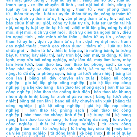
tranh tụng
.
xe tiện chuyến đi tỉnh
,
taxi nội bài đi tỉnh
,
công ty
luật uy tín
.
luật sư tranh tụng
,
thám tử
,
văn phòng thám
tử
,
thám tử uy tín .
luật sư uy tín
,
thám tử uy tín
,
công ty thám tử
uy tín
,
dịch vụ thám tử uy tín
,
văn phòng thám tử uy tín
,
luật sư
bào chữa hình sự giỏi
,
công ty luật uy tín
,
luật sư uy tín tại hà
nội
,
công ty luật uy tín tại hà nội
.
diệt mối tận gốc
,
công ty diệt
mối
,
diệt mối
,
dịch vụ diệt mối
.
dịch vụ điều tra ngoại tình
,
điều
tra ngoại tình
,
xác minh nhân thân
,
thám tử uy tín
,
công ty
thám tử uy tín
,
dịch vụ thám tử uy tín
.
dịch vụ diệt mối
.
tranh
gao nghệ thuật
.
tranh gao chan dung
.
thám tử
.
luật sư bào
chữa giỏi
.
thám tử tư
.
thiết bị bếp âu
,
lò nướng bánh
,
tủ trưng
bày
,
tủ trưng bày siêu thị
,
máy trộn bột
,
bàn mát
,
tủ đông
,
tủ làm
lạnh
,
máy rửa bát công nghiệp
,
máy làm đá
,
máy làm kem
,
máy
làm kem tươi
,
bàn thao tác
,
bàn thao tác phòng sạch
,
xe đẩy
hàng nhà máy
,
xe đẩy có giá chịu nhiệt
,
kệ trung tải
,
kệ hạng
nặng
,
tủ để đồ
,
tủ phòng sạch
,
băng tải lưới chịu nhiệt
|
băng tải
con lăn
|
băng tải dây chuyền sản xuất
|
băng tải công
nghiệp
|
giá kệ lắp ghép công nghiệp
|
giá kệ lắp ráp công
nghiệp
|
giá kệ kho hàng
|
bàn thao tác phòng sạch
|
bàn thao tác
công nghiệp
|
bàn thao tác chống tĩnh điện
|
bàn thao tác khung
nhôm định hình
|
băng tải xích nhựa và inox
|
băng tải lưới chịu
nhiệt
|
băng tải con lăn
|
băng tải dây chuyền sản xuất
|
băng tải
công nghiệp
|
giá kệ công nghiệp
|
giá kệ lắp ráp công
nghiệp
|
bàn thao tác phòng sạch
|
bàn thao tác công
nghiệp
|
bàn thao tác chống tĩnh điện
|
kệ trung tải
|
kệ hạng
nặng
|
bàn thao tác đa năng
|
lò hấp nướng đa năng
|
lò nướng
công nghiệp
|
thiết bị bếp công nghiệp
|
tủ cơm công
nghiệp
|
bàn mát
|
tủ trưng bày
|
tủ trưng bày siêu thị
|
máy làm
đá viên công nghiệp
|
tủ đông lạnh
|
kệ bếp inox
|
thiết bị quầy