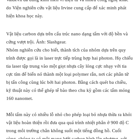
do Viện nghiên cứu vật liệu Irvine cung cấp để xác minh phát
hiện khoa học này.
Vật liệu carbon dựa trên cấu trúc nano dạng tấm với độ bền và
cứng vượt trội. Ảnh: Slashgear.
Nhóm nghiên cứu cho biết, thành tích của nhóm dựa trên quy
trình được gọi là in laser trực tiếp trùng hợp hai photon. Họ chiếu
tia laser tập trung vào một giọt nhựa cây lỏng cực nhạy với tia
cực tím để biến nó thành một loại polymer rắn, nơi các phân tử
bị tấn công cùng lúc bởi hai photon. Bằng cách quét ba chiều,
kỹ thuật này có thể ghép tế bào theo chu kỳ gồm các tấm mỏng
160 nanomet.
Mỗi tấm này có nhiều lỗ nhỏ cho phép loại bỏ nhựa thừa ra khỏi
vật liệu hoàn thiện rồi đưa qua quá trình nhiệt phân ở 900 độ C
trong môi trường chân không suốt một tiếng đồng hồ. Cuối
cùng, chúng ta có một mạng lưới carbon hình lập phương, với