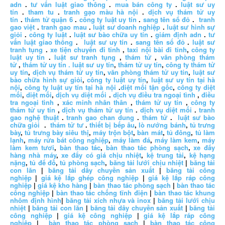
adn
.
tư vấn luật giao thông
.
mua bán công ty
.
luật sư uy
tín
.
tham tu
.
tranh gạo màu hà nội
.
dịch vụ thám tử uy
tín
.
thám tử quận 6
.
công ty luật uy tín
.
sang tên sổ đỏ
.
tranh
gao việt
.
tranh gao mau
.
luật sư doanh nghiệp
.
luật sư hình sự
giỏi
.
công ty luật
.
luật sư bào chữa uy tín
.
giám định adn
.
tư
vấn luật giao thông
.
luật sư uy tín
.
sang tên sổ đỏ
.
luật sư
tranh tụng
.
xe tiện chuyến đi tỉnh
,
taxi nội bài đi tỉnh
,
công ty
luật uy tín
.
luật sư tranh tụng
,
thám tử
,
văn phòng thám
tử
,
thám tử uy tín .
luật sư uy tín
,
thám tử uy tín
,
công ty thám tử
uy tín
,
dịch vụ thám tử uy tín
,
văn phòng thám tử uy tín
,
luật sư
bào chữa hình sự giỏi
,
công ty luật uy tín
,
luật sư uy tín tại hà
nội
,
công ty luật uy tín tại hà nội
.
diệt mối tận gốc
,
công ty diệt
mối
,
diệt mối
,
dịch vụ diệt mối
.
dịch vụ điều tra ngoại tình
,
điều
tra ngoại tình
,
xác minh nhân thân
,
thám tử uy tín
,
công ty
thám tử uy tín
,
dịch vụ thám tử uy tín
.
dịch vụ diệt mối
.
tranh
gao nghệ thuật
.
tranh gao chan dung
.
thám tử
.
luật sư bào
chữa giỏi
.
thám tử tư
.
thiết bị bếp âu
,
lò nướng bánh
,
tủ trưng
bày
,
tủ trưng bày siêu thị
,
máy trộn bột
,
bàn mát
,
tủ đông
,
tủ làm
lạnh
,
máy rửa bát công nghiệp
,
máy làm đá
,
máy làm kem
,
máy
làm kem tươi
,
bàn thao tác
,
bàn thao tác phòng sạch
,
xe đẩy
hàng nhà máy
,
xe đẩy có giá chịu nhiệt
,
kệ trung tải
,
kệ hạng
nặng
,
tủ để đồ
,
tủ phòng sạch
,
băng tải lưới chịu nhiệt
|
băng tải
con lăn
|
băng tải dây chuyền sản xuất
|
băng tải công
nghiệp
|
giá kệ lắp ghép công nghiệp
|
giá kệ lắp ráp công
nghiệp
|
giá kệ kho hàng
|
bàn thao tác phòng sạch
|
bàn thao tác
công nghiệp
|
bàn thao tác chống tĩnh điện
|
bàn thao tác khung
nhôm định hình
|
băng tải xích nhựa và inox
|
băng tải lưới chịu
nhiệt
|
băng tải con lăn
|
băng tải dây chuyền sản xuất
|
băng tải
công nghiệp
|
giá kệ công nghiệp
|
giá kệ lắp ráp công
nghiệp
|
bàn thao tác phòng sạch
|
bàn thao tác công