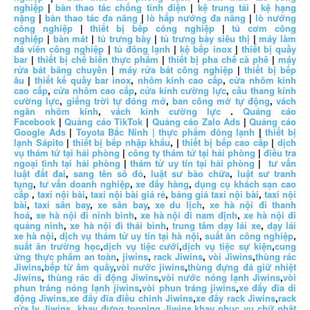
nghiệp
|
bàn thao tác chống tĩnh điện
|
kệ trung tải
|
kệ hạng
nặng
|
bàn thao tác đa năng
|
lò hấp nướng đa năng
|
lò nướng
công nghiệp
|
thiết bị bếp công nghiệp
|
tủ cơm công
nghiệp
|
bàn mát
|
tủ trưng bày
|
tủ trưng bày siêu thị
|
máy làm
đá viên công nghiệp
|
tủ đông lạnh
|
kệ bếp inox
|
thiết bị quầy
bar
|
thiết bị chế biến thực phẩm
|
thiết bị pha chế cà phê
|
máy
rửa bát băng chuyền
|
máy rửa bát công nghiệp
|
thiết bị bếp
âu
|
thiết kế quầy bar inox
,
nhôm kính cao cấp
,
cửa nhôm kính
cao cấp
,
cửa nhôm cao cấp
,
cửa kính cường lực
,
cầu thang kính
cường lực
,
giếng trời tự đóng mở
,
ban công mở tự động
,
vách
ngăn nhôm kính
,
vách kính cường lực
.
Quảng cáo
Facebook
|
Quảng cáo TikTok
|
Quảng cáo Zalo Ads
|
Quảng cáo
Google Ads
|
Toyota Bắc Ninh |
thực phẩm đông lạnh
|
thiết bị
lạnh Sápito
|
thiết bị bếp nhập khẩu
, |
thiết bị bếp cao cấp
|
dịch
vụ thám tử tại hải phòng
|
công ty thám tử tại hải phòng
|
điều tra
ngoại tình tại hải phòng
|
thám tử uy tín tại hải phòng
|
tư vấn
luật đất đai
,
sang tên sổ đỏ
,
luật sư bào chữa
,
luật sư tranh
tụng
,
tư vấn doanh nghiệp
,
xe đẩy hàng
,
dụng cụ khách sạn cao
cấp
,
taxi nội bài
,
taxi nội bài giá rẻ
,
bảng giá taxi nội bài
,
taxi nội
bài
,
taxi sân bay
,
xe sân bay
,
xe du lịch
,
xe hà nội đi thanh
hoá
,
xe hà nội đi ninh bình
,
xe hà nội đi nam định
,
xe hà nội đi
quảng ninh
,
xe hà nội đi thái bình
,
trung tâm dạy lái xe
,
dạy lái
xe hà nội
,
dịch vụ thám tử uy tín tại hà nội
,
suất ăn công nghiệp
,
suất ăn trường học
,
dịch vụ tiệc cưới
,
dịch vụ tiệc sự kiện
,
cung
ứng thực phẩm an toàn
,
jiwins
,
rack Jiwins
,
vòi Jiwins
,
thùng rác
Jiwins
,
bếp từ âm quầy
,
vòi nước jiwins
,
thùng đựng đá giữ nhiệt
Jiwins
,
thùng rác di động Jiwins
,
vòi nước nóng lạnh Jiwins
,
vòi
phun tráng nóng lạnh jiwins
,
vòi phun tráng jiwins
,
xe đẩy đĩa di
động Jiwins,
xe đẩy đĩa điều chỉnh Jiwins
,
xe đẩy rack Jiwins
,
rack
rửa ly Jiwins
,
khay đựng topping Jiwins
,
khay phục vụ chữ nhật