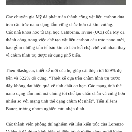
Các chuyên gia Mỹ đã phát triển thành công vật liệu carbon dựa
trên cấu trúc nano dạng tấm vững chắc hơn cả kim cương.
Các nhà khoa học từ Đại học California, Irvine (UCI) của Mỹ đã
thành công trong việc chế tạo vật liệu carbon cấu trúc nano mới,
bao gồm những tấm tế bào kín có liên kết chặt chẽ với nhau thay
vì chùm hình trụ được sử dụng phổ biến.
Theo Slashgear, thiết kế mới của họ giúp cải thiện tới 639% độ
bền và 522% độ cứng. “Thiết kế dựa trên chùm hình trụ trước
đây không đạt hiệu quả về tính chất cơ học. Các mạng tinh thể
nano dạng tấm mới mà chúng tôi chế tạo chắc chắn và cứng hơn
nhiều so với mạng tinh thể dạng chùm tốt nhất”, Tiến sĩ Jens
Bauer, trưởng nhóm nghiên cứu nhận định.
Các thành viên phòng thí nghiệm vật liệu kiến trúc của Lorenzo
Valdevit đã dùng kính hiển vi điện tử và nhiều công nghệ khác