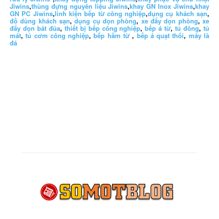
Jiwins
,
thùng đựng nguyên liệu Jiwins
,
khay GN Inox Jiwins
,
khay
GN PC Jiwins
,
linh kiện bếp từ công nghiệp
,
dụng cụ khách sạn
,
đồ dùng khách sạn
,
dụng cụ dọn phòng
,
xe đẩy dọn phòng
,
xe
đẩy dọn bát đũa
,
thiết bị bếp công nghiệp
,
bếp á từ
,
tủ đông
,
tủ
mát
,
tủ cơm công nghiệp
,
bếp hầm từ
,
bếp á quạt thổi
,
máy là
đá