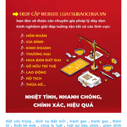
diệt côn trùng
.
dịch vụ diệt mối
.
tranh gao
.
tranh gao
.
thám
tử
.
thiết kế web
.
công ty luật
.
luật sư bào chữa
.
giám định