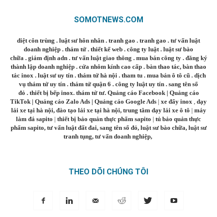
SOMOTNEWS.COM
diệt côn trùng
.
luật sư hôn nhân
.
tranh gao
.
tranh gao
.
tư vấn luật
doanh nghiệp
.
thám tử
.
thiết kế web
.
công ty luật
.
luật sư bào
chữa
.
giám định adn
.
tư vấn luật giao thông
.
mua bán công ty
.
đăng ký
thành lập doanh nghiệp
.
cửa nhôm kính cao cấp
.
bàn thao tác
,
bàn thao
tác inox
.
luật sư uy tín
.
thám tử hà nội
.
tham tu
.
mua bán ô tô cũ
.
dịch
vụ thám tử uy tín
.
thám tử quận 6
.
công ty luật uy tín
.
sang tên sổ
đỏ
.
thiết bị bếp inox
.
thám tử tư
.
Quảng cáo Facebook
|
Quảng cáo
TikTok
|
Quảng cáo Zalo Ads
|
Quảng cáo Google Ads
|
xe đẩy inox
,
dạy
lái xe tại hà nội
,
đào tạo lái xe tại hà nội
,
trung tâm dạy lái xe ô tô
|
máy
làm đá sapito
|
thiết bị bảo quản thực phẩm sapito
|
tủ bảo quản thực
phẩm sapito
,
tư vấn luật đất đai
,
sang tên sổ đỏ
,
luật sư bào chữa
,
luật sư
tranh tụng
,
tư vấn doanh nghiệp
,
THEO DÕI CHÚNG TÔI