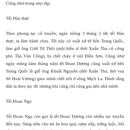
Công như trong mọi dịp.
Tết Hàn thực
Theo phong tục cổ truyền, ngày mồng 3 tháng 3 tức tết Hàn
thực, ta làm bánh chay. Tết này có xuất xứ từ bên Trung Quốc,
làm giỗ ông Giới Tử Thôi (một hiền sĩ thời Xuân Thu có công
phò Tần Văn Công), bị chết cháy ở núi Ðiền Sơn. Cũng như
ngày mùng năm tháng năm tết Ðoan Dương cũng xuất xứ bên
Trung Quốc là giỗ ông Khuất Nguyên (đời Xuân Thu, thờ vua
Sở Hoài Vương) gieo mình chết trôi ở sông Mịch La. Ðành rằng
dân ta theo tục đó nhưng khi cúng chỉ cúng gia tiên nhà mình.
Tết Ðoan Ngọ
Tết Đoan Ngọ còn gọi là tết Ðoan Dương còn nhiều tục truyền
đến nay. Sáng sớm cho trẻ ăn hoa quả, rượu nếp, trứng luộc, bôi