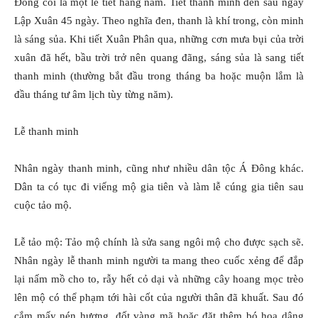
Ðông coi là một lễ tiết hàng năm. Tiết thanh minh đến sau ngày
Lập Xuân 45 ngày. Theo nghĩa đen, thanh là khí trong, còn minh
là sáng sủa. Khi tiết Xuân Phân qua, những cơn mưa bụi của trời
xuân đã hết, bầu trời trở nên quang đãng, sáng sủa là sang tiết
thanh minh (thường bắt đầu trong tháng ba hoặc muộn lắm là
đầu tháng tư âm lịch tùy từng năm).
Lễ thanh minh
Nhân ngày thanh minh, cũng như nhiều dân tộc Á Đông khác.
Dân ta có tục đi viếng mộ gia tiên và làm lễ cúng gia tiên sau
cuộc tảo mộ.
Lễ tảo mộ: Tảo mộ chính là sửa sang ngôi mộ cho được sạch sẽ.
Nhân ngày lễ thanh minh người ta mang theo cuốc xẻng để đắp
lại nấm mồ cho to, rẫy hết cỏ dại và những cây hoang mọc trèo
lên mộ có thể phạm tới hài cốt của người thân đã khuất. Sau đó
cắm mấy nén hương, đốt vàng mã hoặc đặt thêm bó hoa dâng