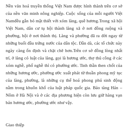
Nền văn hoá truyền thống Việt Nam được hình thành trên cơ sở
của nền văn minh nông nghiệp. Cuộc sống của mỗi người Việt
Namđều gắn bó mật thiết với xóm làng, quê hương.Trong xã hội
Việt Nam, dân cư tụ hội thành làng xã ở nơi đồng ruộng và
phường, hội ở nơi thành thị. Làng và phường đã ra đời ngay từ
những buổi đầu trứng nước của dân tộc. Dần dà, các tổ chức này
ngày càng ổn định và chặt chẽ hơn.Trên cơ sở đồng lòng nhất
trí, ở làng có luật của làng, gọi là hương ước, thợ thủ công ở các
xóm nghề, phố nghề thì có phường ước. Tinh thần then chốt của
những hương ước, phường ước xuất phát từ thuần phong mỹ tục
của làng, phường, là những cụ thể hoá phong phú sinh động
nằm trong khuôn khổ của luật pháp quốc gia. Bảo tàng Hán –
Nôm ở Hà Nội và ở các địa phương hiện còn lưu giữ hàng vạn
bản hương ước, phường ước như vậy.
Giao thiệp