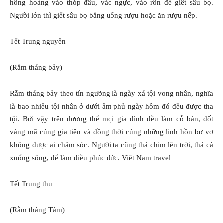
hồng hoàng vào thóp đầu, vào ngực, vào rốn để giết sâu bọ.
Người lớn thì giết sâu bọ bằng uống rượu hoặc ăn rượu nếp.
Tết Trung nguyên
(Rằm tháng bảy)
Rằm tháng bảy theo tín ngưỡng là ngày xá tội vong nhân, nghĩa
là bao nhiêu tội nhân ở dưới âm phủ ngày hôm đó đều được tha
tội. Bởi vậy trên dương thế mọi gia đình đều làm cỗ bàn, đốt
vàng mã cúng gia tiên và đồng thời cúng những linh hồn bơ vơ
không được ai chăm sóc. Người ta cũng thả chim lên trời, thả cá
xuống sông, để làm điều phúc đức. Viêt Nam travel
Tết Trung thu
(Rằm tháng Tám)