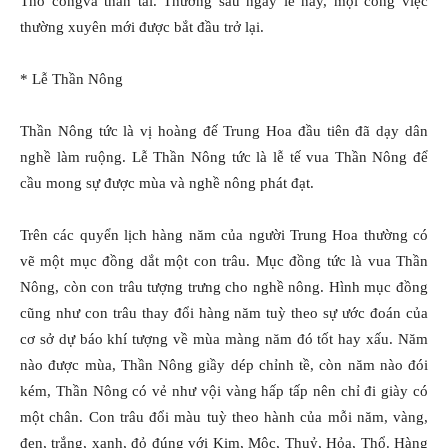
Thổ côngvà thần tài. Thường sau ngày lễ này, mọi công việc
thường xuyên mới được bắt đầu trở lại.
* Lễ Thần Nông
Thần Nông tức là vị hoàng đế Trung Hoa đầu tiên đã dạy dân
nghề làm ruộng. Lễ Thần Nông tức là lễ tế vua Thần Nông để
cầu mong sự được mùa và nghề nông phát đạt.
Trên các quyển lịch hàng năm của người Trung Hoa thường có
vẽ một mục đồng dắt một con trâu. Mục đồng tức là vua Thần
Nông, còn con trâu tượng trưng cho nghề nông. Hình mục đồng
cũng như con trâu thay đổi hàng năm tuỳ theo sự ước đoán của
cơ sở dự báo khí tượng về mùa màng năm đó tốt hay xấu. Năm
nào được mùa, Thần Nông giầy dép chỉnh tề, còn năm nào đói
kém, Thần Nông có vẻ như vội vàng hấp tấp nên chỉ đi giày có
một chân. Con trâu đổi màu tuỳ theo hành của mỗi năm, vàng,
đen, trắng, xanh, đỏ đúng với Kim, Mộc, Thuỷ, Hỏa, Thổ. Hàng