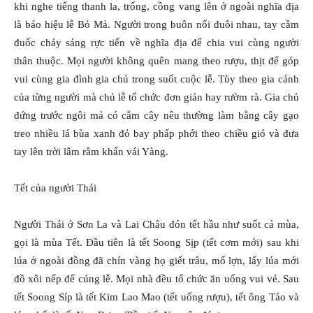
khi nghe tiếng thanh la, trống, cồng vang lên ở ngoài nghĩa địa
là báo hiệu lễ Bỏ Mả. Người trong buôn nối đuôi nhau, tay cầm
đuốc cháy sáng rực tiến về nghĩa địa để chia vui cùng người
thân thuộc. Mọi người không quên mang theo rượu, thịt để góp
vui cùng gia đình gia chủ trong suốt cuộc lễ. Tùy theo gia cảnh
của từng người mà chủ lễ tổ chức đơn giản hay rườm rà. Gia chủ
đứng trước ngôi mả có cắm cây nêu thường làm bằng cây gạo
treo nhiều lá bùa xanh đỏ bay phấp phới theo chiều gió và đưa
tay lên trời lâm râm khấn vái Yàng.
Tết của người Thái
Người Thái ở Sơn La và Lai Châu đón tết hầu như suốt cả mùa,
gọi là mùa Tết. Ðầu tiên là tết Soong Sịp (tết cơm mới) sau khi
lúa ở ngoài đồng đã chín vàng họ giết trâu, mổ lợn, lấy lúa mới
đồ xôi nếp để cúng lễ. Mọi nhà đều tổ chức ăn uống vui vẻ. Sau
tết Soong Síp là tết Kim Lao Mao (tết uống rượu), tết ông Táo và