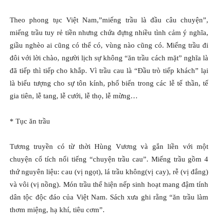
Theo phong tục Việt Nam,”miếng trầu là đầu câu chuyện”,
miếng trầu tuy rẻ tiền nhưng chứa đựng nhiều tình cảm ý nghĩa,
giầu nghèo ai cũng có thể có, vùng nào cũng có. Miếng trầu đi
đôi với lời chào, người lịch sự không “ăn trầu cách mặt” nghĩa là
đã tiếp thì tiếp cho khắp. Vì trầu cau là “Ðầu trò tiếp khách” lại
là biểu tượng cho sự tôn kính, phổ biến trong các lễ tế thần, tế
gia tiên, lễ tang, lễ cưới, lễ thọ, lễ mừng…
* Tục ăn trầu
Tương truyền có từ thời Hùng Vương và gắn liền với một
chuyện cổ tích nổi tiếng “chuyện trầu cau”. Miếng trầu gồm 4
thứ nguyên liệu: cau (vị ngọt), lá trầu không(vị cay), rễ (vị đắng)
và vôi (vị nồng). Món trầu thể hiện nếp sinh hoạt mang đậm tính
dân tộc độc đáo của Việt Nam. Sách xưa ghi rằng “ăn trầu làm
thơm miệng, hạ khí, tiêu cơm”.