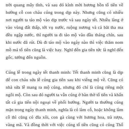
trời quang mây tĩnh, và sau đó kính mời hương hồn tổ tiên về
hưởng cỗ con cháu cúng trong dịp này. Nhưng cũng có nhiều
nơi người ta tảo mộ vào dịp trước và sau ngày tết. Nhiều làng ở
vào vùng đất thấp, tới vụ nước, ruộng nương và cả bãi tha ma
đều ngập nước, thì người ta đi tảo mộ vào đầu tháng chín, sau
khi nước đã rút. Dù đi tảo mộ vào ngày nào thì việc thăm nom
mồ mả tổ tiên cũng là việc hay. Nghĩ đến gia tiên tức là nghĩ đến
gốc, tưởng đến nguồn.
Cúng lễ trong ngày tết thanh minh: Tết thanh minh cũng là dịp
để con cháu sửa lễ cúng gia tiên sau khi viếng mộ về. Cũng có
nhà sửa lễ mang ra mộ cúng, nhưng đó chỉ là cúng riêng một
ngôi mộ. Còn sau đó người ta vẫn cúng ở bàn thờ tổ tiên và khấn
tất cả gia tiên nội ngoại về phối hưởng. Người ta thường cúng
mặn trong ngày thanh minh, nghĩa là có làm cỗ, hoặc không làm
cỗ thì cũng có đĩa xôi, con gà cùng với hương hoa, trà rượu,
vàng mã. Và đồng thời với việc cúng tổ tiên cũng có cúng Thổ