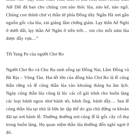
Alê Diê đã ban cho chúng con nào thóc lúa, nào kê, nào ngô.
Chúng con thỉnh chư vị thần từ phía Ðông dãy Ngân Hà nơi gần
nguồn gốc của lúa, xin giáng lâm chứng giám. Lạy thần Aê Nghi
ở dưới đất, lạy thần Aê Ngăn ở trên trời… xin cho mỗi năm lúa
được đầy vựa…”
Tết Yang Pa của người Chơ Ro
Người Chơ Ro và Chu Ru sinh sống tại Ðồng Nai, Lâm Ðồng và
Bà Rịa – Vũng Tàu. Hai tết lớn của đồng bào Chơ Ro là lễ cúng
thần rừng và lễ cúng thần lúa vào khoảng tháng ba âm lịch.
Ngày cúng thần lúa cũng là lúc các cô gái trình cho buôn làng
các loại bánh ngon như bánh tét, bánh ống, bánh dầy… Sau lễ
cúng thần lúa tại nhà là bữa ăn tập thể do gia chủ đứng ra khoản
đãi tại nơi hành lễ. Thường thường nơi cúng lễ là gốc cây cổ thụ
trong buôn làng. Họ quan niệm thần lúa thường đến nghỉ ngơi ở
đó.