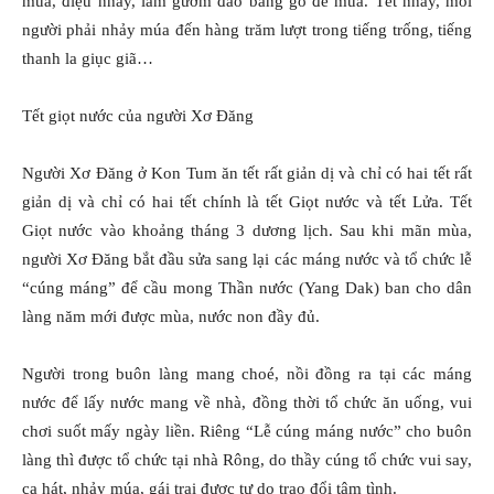
múa, điệu nhảy, làm gươm đao bằng gỗ để múa. Tết nhảy, mỗi
người phải nhảy múa đến hàng trăm lượt trong tiếng trống, tiếng
thanh la giục giã…
Tết giọt nước của người Xơ Đăng
Người Xơ Đăng ở Kon Tum ăn tết rất giản dị và chỉ có hai tết rất
giản dị và chỉ có hai tết chính là tết Giọt nước và tết Lửa. Tết
Giọt nước vào khoảng tháng 3 dương lịch. Sau khi mãn mùa,
người Xơ Đăng bắt đầu sửa sang lại các máng nước và tổ chức lễ
“cúng máng” để cầu mong Thần nước (Yang Dak) ban cho dân
làng năm mới được mùa, nước non đầy đủ.
Người trong buôn làng mang choé, nồi đồng ra tại các máng
nước để lấy nước mang về nhà, đồng thời tổ chức ăn uống, vui
chơi suốt mấy ngày liền. Riêng “Lễ cúng máng nước” cho buôn
làng thì được tổ chức tại nhà Rông, do thầy cúng tổ chức vui say,
ca hát, nhảy múa, gái trai được tự do trao đổi tâm tình.