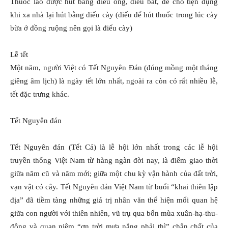
Thuốc lào được hút bằng điếu ống, điếu bát, để cho tiện dụng
khi xa nhà lại hút bằng điếu cày (điếu để hút thuốc trong lúc cày
bừa ở đồng ruộng nên gọi là điếu cày)
Lễ tết
Một năm, người Việt có Tết Nguyên Ðán (đúng mồng một tháng
giêng âm lịch) là ngày tết lớn nhất, ngoài ra còn có rất nhiều lễ,
tết đặc trưng khác.
Tết Nguyên đán
Tết Nguyên đán (Tết Cả) là lễ hội lớn nhất trong các lễ hội
truyền thống Việt Nam từ hàng ngàn đời nay, là điểm giao thời
giữa năm cũ và năm mới; giữa một chu kỳ vận hành của đất trời,
vạn vật cỏ cây. Tết Nguyên đán Việt Nam từ buổi “khai thiên lập
địa” đã tiềm tàng những giá trị nhân văn thể hiện mối quan hệ
giữa con người với thiên nhiên, vũ trụ qua bốn mùa xuân-hạ-thu-
đông và quan niệm “ơn trời mưa nắng phải thì” chân chất của