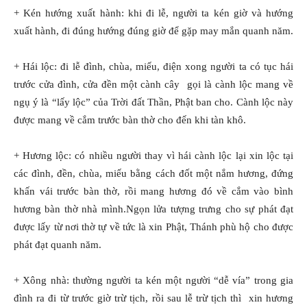
+ Kén hướng xuất hành: khi đi lễ, người ta kén giờ và hướng
xuất hành, đi đúng hướng đúng giờ để gặp may mắn quanh năm.
+ Hái lộc: đi lễ đình, chùa, miếu, điện xong người ta có tục hái
trước cửa đình, cửa đền một cành cây gọi là cành lộc mang về
ngụ ý là “lấy lộc” của Trời đất Thần, Phật ban cho. Cành lộc này
được mang về cắm trước bàn thờ cho đến khi tàn khô.
+ Hương lộc: có nhiều người thay vì hái cành lộc lại xin lộc tại
các đình, đền, chùa, miếu bằng cách đốt một nắm hương, đứng
khấn vái trước bàn thờ, rồi mang hương đó về cắm vào bình
hương bàn thờ nhà mình.Ngọn lửa tượng trưng cho sự phát đạt
được lấy từ nơi thờ tự về tức là xin Phật, Thánh phù hộ cho được
phát đạt quanh năm.
+ Xông nhà: thường người ta kén một người “dễ vía” trong gia
đình ra đi từ trước giờ trừ tịch, rồi sau lễ trừ tịch thì xin hương