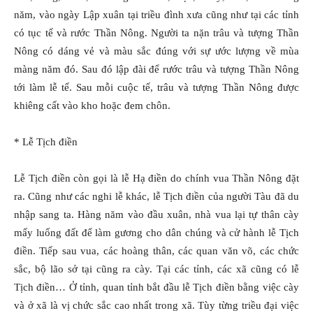
năm, vào ngày Lập xuân tại triều đình xưa cũng như tại các tỉnh
có tục tế và rước Thần Nông. Người ta nặn trâu và tượng Thần
Nông có dáng vẻ và màu sắc đúng với sự ước lượng về mùa
màng năm đó. Sau đó lập đài để rước trâu và tượng Thần Nông
tới làm lễ tế. Sau mỗi cuộc tế, trâu và tượng Thần Nông được
khiêng cất vào kho hoặc đem chôn.
* Lễ Tịch điền
Lễ Tịch điền còn gọi là lễ Hạ điền do chính vua Thần Nông đặt
ra. Cũng như các nghi lễ khác, lễ Tịch điền của người Tàu đã du
nhập sang ta. Hàng năm vào đầu xuân, nhà vua lại tự thân cày
mấy luống đất để làm gương cho dân chúng và cử hành lễ Tịch
điền. Tiếp sau vua, các hoàng thân, các quan văn võ, các chức
sắc, bộ lão sở tại cũng ra cày. Tại các tỉnh, các xã cũng có lễ
Tịch điền… Ở tỉnh, quan tỉnh bắt đầu lễ Tịch điền bằng việc cày
và ở xã là vị chức sắc cao nhất trong xã. Tùy từng triều đại việc