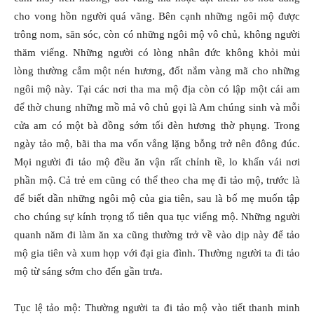
cho vong hồn người quá vãng. Bên cạnh những ngôi mộ được
trông nom, săn sóc, còn có những ngôi mộ vô chủ, không người
thăm viếng. Những người có lòng nhân đức không khỏi mủi
lòng thường cắm một nén hương, đốt nắm vàng mã cho những
ngôi mộ này. Tại các nơi tha ma mộ địa còn có lập một cái am
để thờ chung những mồ mả vô chủ gọi là Am chúng sinh và mỗi
cửa am có một bà đồng sớm tối đèn hương thờ phụng. Trong
ngày tảo mộ, bãi tha ma vốn vắng lặng bỗng trở nên đông đúc.
Mọi người đi tảo mộ đều ăn vận rất chỉnh tề, lo khấn vái nơi
phần mộ. Cả trẻ em cũng có thể theo cha mẹ đi tảo mộ, trước là
để biết dần những ngôi mộ của gia tiên, sau là bố mẹ muốn tập
cho chúng sự kính trọng tổ tiên qua tục viếng mộ. Những người
quanh năm đi làm ăn xa cũng thường trở về vào dịp này để tảo
mộ gia tiên và xum họp với đại gia đình. Thường người ta đi tảo
mộ từ sáng sớm cho đến gần trưa.
Tục lệ tảo mộ: Thường người ta đi tảo mộ vào tiết thanh minh