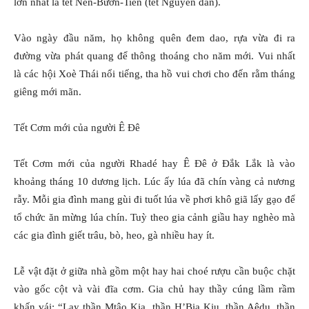
lớn nhất là tết Nen-Bươn-Tiền (tết Nguyên đán).
Vào ngày đầu năm, họ không quên đem dao, rựa vừa đi ra
đường vừa phát quang để thông thoáng cho năm mới. Vui nhất
là các hội Xoè Thái nổi tiếng, tha hồ vui chơi cho đến rằm tháng
giêng mới mãn.
Tết Cơm mới của người Ê Ðê
Tết Cơm mới của người Rhadé hay Ê Đê ở Ðắk Lắk là vào
khoảng tháng 10 dương lịch. Lúc ấy lúa đã chín vàng cả nương
rẫy. Mỗi gia đình mang gùi đi tuốt lúa về phơi khô giã lấy gạo để
tổ chức ăn mừng lúa chín. Tuỳ theo gia cảnh giầu hay nghèo mà
các gia đình giết trâu, bò, heo, gà nhiều hay ít.
Lễ vật đặt ở giữa nhà gồm một hay hai choé rượu cần buộc chặt
vào gốc cột và vài đĩa cơm. Gia chủ hay thầy cúng lầm rầm
khấn vái: “Lạy thần Mtâo Kia, thần H’Bia Kiu, thần Aêdu, thần