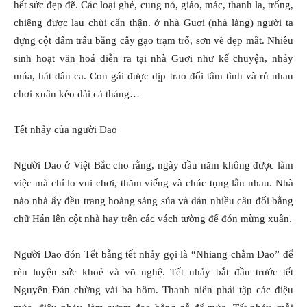
hết sức đẹp đẽ. Các loại ghẻ, cung nỏ, giáo, mác, thanh la, trống,
chiêng được lau chùi cẩn thận. ở nhà Guơi (nhà làng) người ta
dựng cột đâm trâu bằng cây gạo trạm trổ, sơn vẽ đẹp mắt. Nhiều
sinh hoạt văn hoá diễn ra tại nhà Guơi như kể chuyện, nhảy
múa, hát dân ca. Con gái được dịp trao đổi tâm tình và rủ nhau
chơi xuân kéo dài cả tháng…
Tết nhảy của người Dao
Người Dao ở Việt Bắc cho rằng, ngày đầu năm không được làm
việc mà chỉ lo vui chơi, thăm viếng và chúc tụng lẫn nhau. Nhà
nào nhà ấy đều trang hoàng sáng sủa và dán nhiều câu đối bằng
chữ Hán lên cột nhà hay trên các vách tường để đón mừng xuân.
Người Dao đón Tết bằng tết nhảy gọi là “Nhiang chằm Ðao” để
rèn luyện sức khoẻ và võ nghệ. Tết nhảy bắt đầu trước tết
Nguyên Ðán chừng vài ba hôm. Thanh niên phải tập các điệu