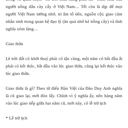
người nông dân cày cấy ở Việt Nam… Tết còn là dịp để mọi
người Việt Nam tưởng nhớ, tri âm tổ tiên, nguồn cội; giao cảm
nhân sinh trong quan hệ đạo lý (ăn quả nhớ kẻ trồng cây) và tình
nghĩa xóm làng…
Giao thừa
Lẽ trời đất có khởi thuỷ phải có tận cùng, một năm có bắt đầu ắt
phải có kết thúc, bắt đầu vào lúc giao thừa, cũng lại kết thúc vào
lúc giao thừa.
Giao thừa là gì? Theo từ điển Hán Việt của Ðào Duy Anh nghĩa
là cũ giao lại, mới đón lấy. Chính vì ý nghĩa ấy, nên hàng năm
vào lúc giao tiếp giữa hai năm cũ, mới này, có lễ trừ tịch
* Lễ trừ tịch