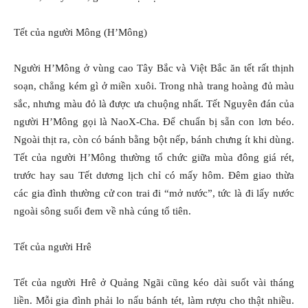
Tết của người Mông (H’Mông)
Người H’Mông ở vùng cao Tây Bắc và Việt Bắc ăn tết rất thịnh
soạn, chẳng kém gì ở miền xuôi. Trong nhà trang hoàng đủ màu
sắc, nhưng màu đỏ là được ưa chuộng nhất. Tết Nguyên đán của
người H’Mông gọi là NaoX-Cha. Ðể chuẩn bị sẵn con lơn béo.
Ngoài thịt ra, còn có bánh bằng bột nếp, bánh chưng ít khi dùng.
Tết của người H’Mông thường tổ chức giữa mùa đông giá rét,
trước hay sau Tết dương lịch chỉ có mấy hôm. Ðêm giao thừa
các gia đình thường cử con trai đi “mở nước”, tức là đi lấy nước
ngoài sông suối đem về nhà cúng tổ tiên.
Tết của người Hrê
Tết của người Hrê ở Quảng Ngãi cũng kéo dài suốt vài tháng
liền. Mỗi gia đình phải lo nấu bánh tét, làm rượu cho thật nhiều.