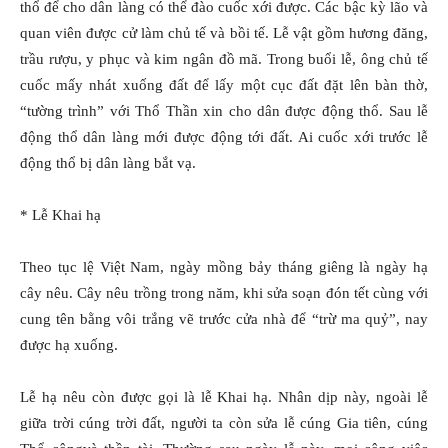
thổ để cho dân làng có thể đào cuốc xới được. Các bậc kỳ lão và
quan viên được cử làm chủ tế và bồi tế. Lễ vật gồm hương đăng,
trầu rượu, y phục và kim ngân đồ mã. Trong buổi lễ, ông chủ tế
cuốc mấy nhát xuống đất để lấy một cục đất đặt lên bàn thờ,
“tường trình” với Thổ Thần xin cho dân được động thổ. Sau lễ
động thổ dân làng mới được động tới đất. Ai cuốc xới trước lễ
động thổ bị dân làng bắt vạ.
* Lễ Khai hạ
Theo tục lệ Việt Nam, ngày mồng bảy tháng giêng là ngày hạ
cây nêu. Cây nêu trồng trong năm, khi sửa soạn đón tết cùng với
cung tên bằng vôi trắng vẽ trước cửa nhà để “trừ ma quỷ”, nay
được hạ xuống.
Lễ hạ nêu còn được gọi là lễ Khai hạ. Nhân dịp này, ngoài lễ
giữa trời cúng trời đất, người ta còn sửa lễ cúng Gia tiên, cúng