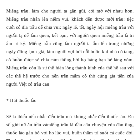
Miếng trầu, làm cho người ta gần gũi, cởi mở với nhau hơn.
Miếng trầu nhân lên niềm vui, khách đến được mời trầu; tiệc
cưới có đĩa trầu để chia vui; ngày lễ, tết, ngày hội miếng trầu với
người lạ để làm quen, kết bạn; với người quen miếng trầu là tri
âm tri kỷ. Miếng trầu cũng làm người ta ấm lên trong những
ngày đông lạnh giá, làm nguôi vợi bớt nỗi buồn khi nhà có tang,
có buồn được sẻ chia cảm thông bởi họ hàng bạn bè làng xóm.
Miếng trầu còn là sự thể hiện lòng thành kính của thế hệ sau với
các thế hệ trước cho nên trên mâm cỗ thờ cúng gia tiên của
người Việt có trầu cau.
* Hút thuốc lào
Sẽ là thiếu nếu nhắc đến trầu mà không nhắc đến thuốc lào. Ða
số giới nữ ăn trầu vàmiếng trầu là đầu câu chuyện còn đàn ông,
thuốc lào gắn bó với họ lúc vui, buồn thậm trí suốt cả cuộc đời.