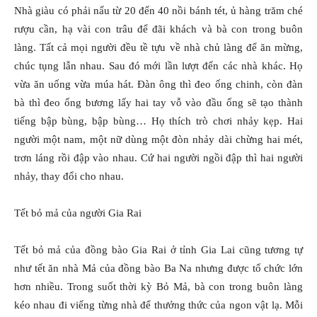
Nhà giàu có phải nấu từ 20 đến 40 nồi bánh tét, ủ hàng trăm ché
rượu cần, hạ vài con trâu để đãi khách và bà con trong buôn
làng. Tất cả mọi người đều tề tựu về nhà chủ làng để ăn mừng,
chúc tụng lẫn nhau. Sau đó mới lần lượt đến các nhà khác. Họ
vừa ăn uống vừa múa hát. Ðàn ông thì đeo ống chinh, còn đàn
bà thì đeo ống bương lấy hai tay vỗ vào đầu ống sẽ tạo thành
tiếng bập bùng, bập bùng… Họ thích trò chơi nhảy kẹp. Hai
người một nam, một nữ dùng một đòn nhảy dài chừng hai mét,
trơn láng rồi đập vào nhau. Cứ hai người ngồi đập thì hai người
nhảy, thay đổi cho nhau.
Tết bỏ mả của người Gia Rai
Tết bỏ mả của đồng bào Gia Rai ở tỉnh Gia Lai cũng tương tự
như tết ăn nhà Mả của đồng bào Ba Na nhưng được tổ chức lớn
hơn nhiều. Trong suốt thời kỳ Bỏ Mả, bà con trong buôn làng
kéo nhau đi viếng từng nhà để thưởng thức của ngon vật lạ. Mỗi