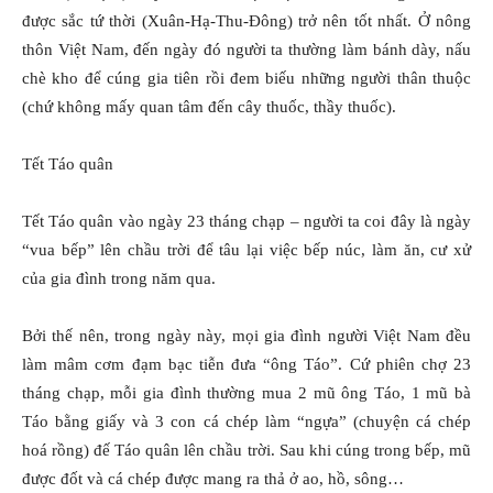
được sắc tứ thời (Xuân-Hạ-Thu-Ðông) trở nên tốt nhất. Ở nông
thôn Việt Nam, đến ngày đó người ta thường làm bánh dày, nấu
chè kho để cúng gia tiên rồi đem biếu những người thân thuộc
(chứ không mấy quan tâm đến cây thuốc, thầy thuốc).
Tết Táo quân
Tết Táo quân vào ngày 23 tháng chạp – người ta coi đây là ngày
“vua bếp” lên chầu trời để tâu lại việc bếp núc, làm ăn, cư xử
của gia đình trong năm qua.
Bởi thế nên, trong ngày này, mọi gia đình người Việt Nam đều
làm mâm cơm đạm bạc tiễn đưa “ông Táo”. Cứ phiên chợ 23
tháng chạp, mỗi gia đình thường mua 2 mũ ông Táo, 1 mũ bà
Táo bằng giấy và 3 con cá chép làm “ngựa” (chuyện cá chép
hoá rồng) đế Táo quân lên chầu trời. Sau khi cúng trong bếp, mũ
được đốt và cá chép được mang ra thả ở ao, hồ, sông…