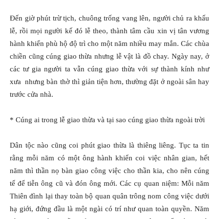
Ðến giờ phút trừ tịch, chuông trống vang lên, người chủ ra khấu
lễ, rồi mọi người kế đó lễ theo, thành tâm cầu xin vị tân vương
hành khiển phù hộ độ trì cho một năm nhiều may mắn. Các chùa
chiền cũng cúng giao thừa nhưng lễ vật là đồ chay. Ngày nay, ở
các tư gia người ta vẫn cúng giao thừa với sự thành kính như
xưa nhưng bàn thờ thì giản tiện hơn, thường đặt ở ngoài sân hay
trước cửa nhà.
* Cúng ai trong lễ giao thừa và tại sao cúng giao thừa ngoài trời
Dân tộc nào cũng coi phút giao thừa là thiêng liêng. Tục ta tin
rằng mỗi năm có một ông hành khiển coi việc nhân gian, hết
năm thì thần nọ bàn giao công việc cho thần kia, cho nên cúng
tế để tiễn ông cũ và đón ông mới. Các cụ quan niệm: Mỗi năm
Thiên đình lại thay toàn bộ quan quân trông nom công việc dưới
hạ giới, đứng đầu là một ngài có trí như quan toàn quyền. Năm