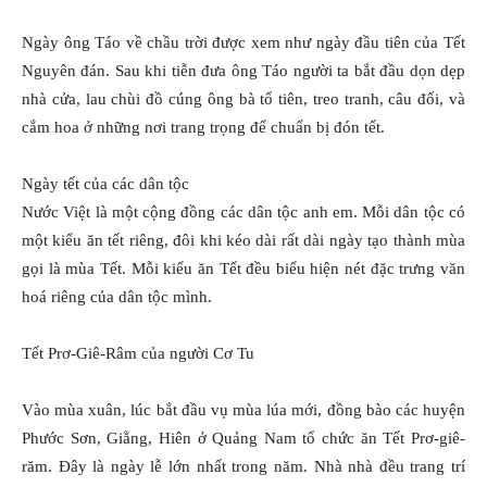
Ngày ông Táo về chầu trời được xem như ngày đầu tiên của Tết
Nguyên đán. Sau khi tiễn đưa ông Táo người ta bắt đầu dọn dẹp
nhà cửa, lau chùi đồ cúng ông bà tổ tiên, treo tranh, câu đối, và
cắm hoa ở những nơi trang trọng để chuẩn bị đón tết.
Ngày tết của các dân tộc
Nước Việt là một cộng đồng các dân tộc anh em. Mỗi dân tộc có
một kiểu ăn tết riêng, đôi khi kéo dài rất dài ngày tạo thành mùa
gọi là mùa Tết. Mỗi kiểu ăn Tết đều biểu hiện nét đặc trưng văn
hoá riêng của dân tộc mình.
Tết Prơ-Giê-Râm của người Cơ Tu
Vào mùa xuân, lúc bắt đầu vụ mùa lúa mới, đồng bào các huyện
Phước Sơn, Giằng, Hiên ở Quảng Nam tổ chức ăn Tết Prơ-giê-
răm. Đây là ngày lễ lớn nhất trong năm. Nhà nhà đều trang trí