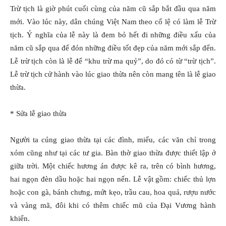
Trừ tịch là giờ phút cuối cùng của năm cũ sắp bắt đầu qua năm
mới. Vào lúc này, dân chúng Việt Nam theo cổ lệ có làm lễ Trừ
tịch. Ý nghĩa của lễ này là đem bỏ hết đi những điều xấu của
năm cũ sắp qua để đón những điều tốt đẹp của năm mới sắp đến.
Lễ trừ tịch còn là lễ để “khu trừ ma quỷ”, do đó có từ “trừ tịch”.
Lễ trừ tịch cử hành vào lúc giao thừa nên còn mang tên là lễ giao
thừa.
* Sửa lễ giao thừa
Người ta cúng giao thừa tại các đình, miếu, các văn chỉ trong
xóm cũng như tại các tư gia. Bàn thờ giao thừa được thiết lập ở
giữa trời. Một chiếc hương án được kê ra, trên có bình hương,
hai ngọn đèn dầu hoặc hai ngọn nến. Lễ vật gồm: chiếc thủ lợn
hoặc con gà, bánh chưng, mứt kẹo, trầu cau, hoa quả, rượu nước
và vàng mã, đôi khi có thêm chiếc mũ của Ðại Vương hành
khiển.