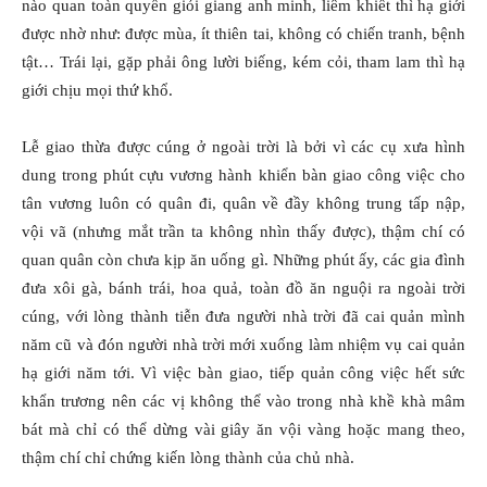
nào quan toàn quyền giỏi giang anh minh, liêm khiết thì hạ giới
được nhờ như: được mùa, ít thiên tai, không có chiến tranh, bệnh
tật… Trái lại, gặp phải ông lười biếng, kém cỏi, tham lam thì hạ
giới chịu mọi thứ khổ.
Lễ giao thừa được cúng ở ngoài trời là bởi vì các cụ xưa hình
dung trong phút cựu vương hành khiển bàn giao công việc cho
tân vương luôn có quân đi, quân về đầy không trung tấp nập,
vội vã (nhưng mắt trần ta không nhìn thấy được), thậm chí có
quan quân còn chưa kịp ăn uống gì. Những phút ấy, các gia đình
đưa xôi gà, bánh trái, hoa quả, toàn đồ ăn nguội ra ngoài trời
cúng, với lòng thành tiễn đưa người nhà trời đã cai quản mình
năm cũ và đón người nhà trời mới xuống làm nhiệm vụ cai quản
hạ giới năm tới. Vì việc bàn giao, tiếp quản công việc hết sức
khẩn trương nên các vị không thể vào trong nhà khề khà mâm
bát mà chỉ có thể dừng vài giây ăn vội vàng hoặc mang theo,
thậm chí chỉ chứng kiến lòng thành của chủ nhà.