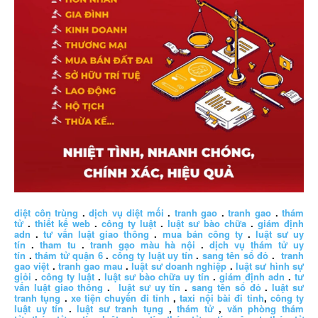
diệt côn trùng
.
dịch vụ diệt mối
.
tranh gao
.
tranh gao
.
thám
tử
.
thiết kế web
.
công ty luật
.
luật sư bào chữa
.
giám định
adn
.
tư vấn luật giao thông
.
mua bán công ty
.
luật sư uy
tín
.
tham tu
.
tranh gạo màu hà nội
.
dịch vụ thám tử uy
tín
.
thám tử quận 6
.
công ty luật uy tín
.
sang tên sổ đỏ
.
tranh
gao việt
.
tranh gao mau
.
luật sư doanh nghiệp
.
luật sư hình sự
giỏi
.
công ty luật
.
luật sư bào chữa uy tín
.
giám định adn
.
tư
vấn luật giao thông
.
luật sư uy tín
.
sang tên sổ đỏ
.
luật sư
tranh tụng
.
xe tiện chuyến đi tỉnh
,
taxi nội bài đi tỉnh
,
công ty
luật uy tín
.
luật sư tranh tụng
,
thám tử
,
văn phòng thám