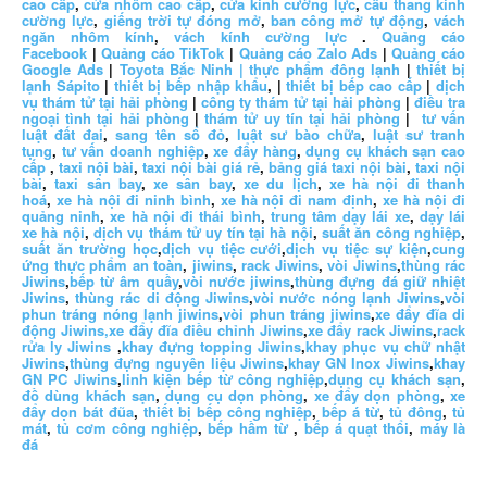
cao cấp
,
cửa nhôm cao cấp
,
cửa kính cường lực
,
cầu thang kính
cường lực
,
giếng trời tự đóng mở
,
ban công mở tự động
,
vách
ngăn nhôm kính
,
vách kính cường lực
.
Quảng cáo
Facebook
|
Quảng cáo TikTok
|
Quảng cáo Zalo Ads
|
Quảng cáo
Google Ads
|
Toyota Bắc Ninh |
thực phẩm đông lạnh
|
thiết bị
lạnh Sápito
|
thiết bị bếp nhập khẩu
, |
thiết bị bếp cao cấp
|
dịch
vụ thám tử tại hải phòng
|
công ty thám tử tại hải phòng
|
điều tra
ngoại tình tại hải phòng
|
thám tử uy tín tại hải phòng
|
tư vấn
luật đất đai
,
sang tên sổ đỏ
,
luật sư bào chữa
,
luật sư tranh
tụng
,
tư vấn doanh nghiệp
,
xe đẩy hàng
,
dụng cụ khách sạn cao
cấp
,
taxi nội bài
,
taxi nội bài giá rẻ
,
bảng giá taxi nội bài
,
taxi nội
bài
,
taxi sân bay
,
xe sân bay
,
xe du lịch
,
xe hà nội đi thanh
hoá
,
xe hà nội đi ninh bình
,
xe hà nội đi nam định
,
xe hà nội đi
quảng ninh
,
xe hà nội đi thái bình
,
trung tâm dạy lái xe
,
dạy lái
xe hà nội
,
dịch vụ thám tử uy tín tại hà nội
,
suất ăn công nghiệp
,
suất ăn trường học
,
dịch vụ tiệc cưới
,
dịch vụ tiệc sự kiện
,
cung
ứng thực phẩm an toàn
,
jiwins
,
rack Jiwins
,
vòi Jiwins
,
thùng rác
Jiwins
,
bếp từ âm quầy
,
vòi nước jiwins
,
thùng đựng đá giữ nhiệt
Jiwins
,
thùng rác di động Jiwins
,
vòi nước nóng lạnh Jiwins
,
vòi
phun tráng nóng lạnh jiwins
,
vòi phun tráng jiwins
,
xe đẩy đĩa di
động Jiwins,
xe đẩy đĩa điều chỉnh Jiwins
,
xe đẩy rack Jiwins
,
rack
rửa ly Jiwins
,
khay đựng topping Jiwins
,
khay phục vụ chữ nhật
Jiwins
,
thùng đựng nguyên liệu Jiwins
,
khay GN Inox Jiwins
,
khay
GN PC Jiwins
,
linh kiện bếp từ công nghiệp
,
dụng cụ khách sạn
,
đồ dùng khách sạn
,
dụng cụ dọn phòng
,
xe đẩy dọn phòng
,
xe
đẩy dọn bát đũa
,
thiết bị bếp công nghiệp
,
bếp á từ
,
tủ đông
,
tủ
mát
,
tủ cơm công nghiệp
,
bếp hầm từ
,
bếp á quạt thổi
,
máy là
đá