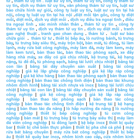
tử
,
thám tử uy tín .
luật sư uy tín
,
thám tử uy tín
,
công ty thám tử
uy tín
,
dịch vụ thám tử uy tín
,
văn phòng thám tử uy tín
,
luật sư
bào chữa hình sự giỏi
,
công ty luật uy tín
,
luật sư uy tín tại hà
nội
,
công ty luật uy tín tại hà nội
.
diệt mối tận gốc
,
công ty diệt
mối
,
diệt mối
,
dịch vụ diệt mối
.
dịch vụ điều tra ngoại tình
,
điều
tra ngoại tình
,
xác minh nhân thân
,
thám tử uy tín
,
công ty
thám tử uy tín
,
dịch vụ thám tử uy tín
.
dịch vụ diệt mối
.
tranh
gao nghệ thuật
.
tranh gao chan dung
.
thám tử
.
luật sư bào
chữa giỏi
.
thám tử tư
.
thiết bị bếp âu
,
lò nướng bánh
,
tủ trưng
bày
,
tủ trưng bày siêu thị
,
máy trộn bột
,
bàn mát
,
tủ đông
,
tủ làm
lạnh
,
máy rửa bát công nghiệp
,
máy làm đá
,
máy làm kem
,
máy
làm kem tươi
,
bàn thao tác
,
bàn thao tác phòng sạch
,
xe đẩy
hàng nhà máy
,
xe đẩy có giá chịu nhiệt
,
kệ trung tải
,
kệ hạng
nặng
,
tủ để đồ
,
tủ phòng sạch
,
băng tải lưới chịu nhiệt
|
băng tải
con lăn
|
băng tải dây chuyền sản xuất
|
băng tải công
nghiệp
|
giá kệ lắp ghép công nghiệp
|
giá kệ lắp ráp công
nghiệp
|
giá kệ kho hàng
|
bàn thao tác phòng sạch
|
bàn thao tác
công nghiệp
|
bàn thao tác chống tĩnh điện
|
bàn thao tác khung
nhôm định hình
|
băng tải xích nhựa và inox
|
băng tải lưới chịu
nhiệt
|
băng tải con lăn
|
băng tải dây chuyền sản xuất
|
băng tải
công nghiệp
|
giá kệ công nghiệp
|
giá kệ lắp ráp công
nghiệp
|
bàn thao tác phòng sạch
|
bàn thao tác công
nghiệp
|
bàn thao tác chống tĩnh điện
|
kệ trung tải
|
kệ hạng
nặng
|
bàn thao tác đa năng
|
lò hấp nướng đa năng
|
lò nướng
công nghiệp
|
thiết bị bếp công nghiệp
|
tủ cơm công
nghiệp
|
bàn mát
|
tủ trưng bày
|
tủ trưng bày siêu thị
|
máy làm
đá viên công nghiệp
|
tủ đông lạnh
|
kệ bếp inox
|
thiết bị quầy
bar
|
thiết bị chế biến thực phẩm
|
thiết bị pha chế cà phê
|
máy
rửa bát băng chuyền
|
máy rửa bát công nghiệp
|
thiết bị bếp
âu
|
thiết kế quầy bar inox
,
nhôm kính cao cấp
,
cửa nhôm kính