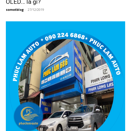
OLED… là gì?
somotblog
-
27/12/2019