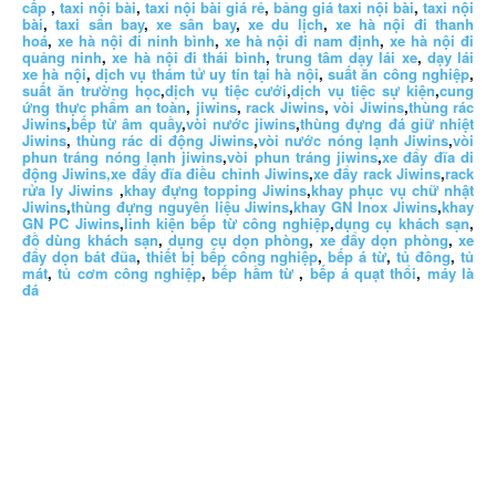
cấp
,
taxi nội bài
,
taxi nội bài giá rẻ
,
bảng giá taxi nội bài
,
taxi nội
bài
,
taxi sân bay
,
xe sân bay
,
xe du lịch
,
xe hà nội đi thanh
hoá
,
xe hà nội đi ninh bình
,
xe hà nội đi nam định
,
xe hà nội đi
quảng ninh
,
xe hà nội đi thái bình
,
trung tâm dạy lái xe
,
dạy lái
xe hà nội
,
dịch vụ thám tử uy tín tại hà nội
,
suất ăn công nghiệp
,
suất ăn trường học
,
dịch vụ tiệc cưới
,
dịch vụ tiệc sự kiện
,
cung
ứng thực phẩm an toàn
,
jiwins
,
rack Jiwins
,
vòi Jiwins
,
thùng rác
Jiwins
,
bếp từ âm quầy
,
vòi nước jiwins
,
thùng đựng đá giữ nhiệt
Jiwins
,
thùng rác di động Jiwins
,
vòi nước nóng lạnh Jiwins
,
vòi
phun tráng nóng lạnh jiwins
,
vòi phun tráng jiwins
,
xe đẩy đĩa di
động Jiwins,
xe đẩy đĩa điều chỉnh Jiwins
,
xe đẩy rack Jiwins
,
rack
rửa ly Jiwins
,
khay đựng topping Jiwins
,
khay phục vụ chữ nhật
Jiwins
,
thùng đựng nguyên liệu Jiwins
,
khay GN Inox Jiwins
,
khay
GN PC Jiwins
,
linh kiện bếp từ công nghiệp
,
dụng cụ khách sạn
,
đồ dùng khách sạn
,
dụng cụ dọn phòng
,
xe đẩy dọn phòng
,
xe
đẩy dọn bát đũa
,
thiết bị bếp công nghiệp
,
bếp á từ
,
tủ đông
,
tủ
mát
,
tủ cơm công nghiệp
,
bếp hầm từ
,
bếp á quạt thổi
,
máy là
đá