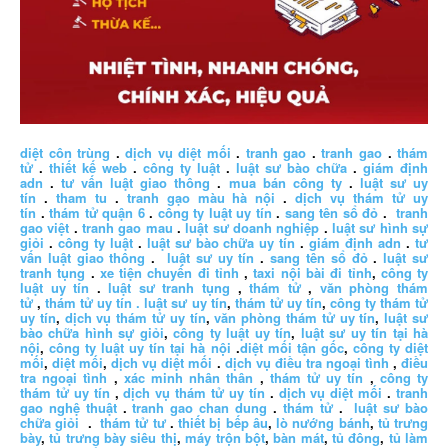
diệt côn trùng
.
dịch vụ diệt mối
.
tranh gao
.
tranh gao
.
thám
tử
.
thiết kế web
.
công ty luật
.
luật sư bào chữa
.
giám định
adn
.
tư vấn luật giao thông
.
mua bán công ty
.
luật sư uy
tín
.
tham tu
.
tranh gạo màu hà nội
.
dịch vụ thám tử uy
tín
.
thám tử quận 6
.
công ty luật uy tín
.
sang tên sổ đỏ
.
tranh
gao việt
.
tranh gao mau
.
luật sư doanh nghiệp
.
luật sư hình sự
giỏi
.
công ty luật
.
luật sư bào chữa uy tín
.
giám định adn
.
tư
vấn luật giao thông
.
luật sư uy tín
.
sang tên sổ đỏ
.
luật sư
tranh tụng
.
xe tiện chuyến đi tỉnh
,
taxi nội bài đi tỉnh
,
công ty
luật uy tín
.
luật sư tranh tụng
,
thám tử
,
văn phòng thám
tử
,
thám tử uy tín .
luật sư uy tín
,
thám tử uy tín
,
công ty thám tử
uy tín
,
dịch vụ thám tử uy tín
,
văn phòng thám tử uy tín
,
luật sư
bào chữa hình sự giỏi
,
công ty luật uy tín
,
luật sư uy tín tại hà
nội
,
công ty luật uy tín tại hà nội
.
diệt mối tận gốc
,
công ty diệt
mối
,
diệt mối
,
dịch vụ diệt mối
.
dịch vụ điều tra ngoại tình
,
điều
tra ngoại tình
,
xác minh nhân thân
,
thám tử uy tín
,
công ty
thám tử uy tín
,
dịch vụ thám tử uy tín
.
dịch vụ diệt mối
.
tranh
gao nghệ thuật
.
tranh gao chan dung
.
thám tử
.
luật sư bào
chữa giỏi
.
thám tử tư
.
thiết bị bếp âu
,
lò nướng bánh
,
tủ trưng
bày
,
tủ trưng bày siêu thị
,
máy trộn bột
,
bàn mát
,
tủ đông
,
tủ làm