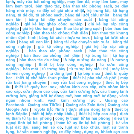
lạnh
,
máy rửa bát công nghiệp
,
máy làm đá
,
máy làm kem
,
máy
làm kem tươi
,
bàn thao tác
,
bàn thao tác phòng sạch
,
xe đẩy
hàng nhà máy
,
xe đẩy có giá chịu nhiệt
,
kệ trung tải
,
kệ hạng
nặng
,
tủ để đồ
,
tủ phòng sạch
,
băng tải lưới chịu nhiệt
|
băng tải
con lăn
|
băng tải dây chuyền sản xuất
|
băng tải công
nghiệp
|
giá kệ lắp ghép công nghiệp
|
giá kệ lắp ráp công
nghiệp
|
giá kệ kho hàng
|
bàn thao tác phòng sạch
|
bàn thao tác
công nghiệp
|
bàn thao tác chống tĩnh điện
|
bàn thao tác khung
nhôm định hình
|
băng tải xích nhựa và inox
|
băng tải lưới chịu
nhiệt
|
băng tải con lăn
|
băng tải dây chuyền sản xuất
|
băng tải
công nghiệp
|
giá kệ công nghiệp
|
giá kệ lắp ráp công
nghiệp
|
bàn thao tác phòng sạch
|
bàn thao tác công
nghiệp
|
bàn thao tác chống tĩnh điện
|
kệ trung tải
|
kệ hạng
nặng
|
bàn thao tác đa năng
|
lò hấp nướng đa năng
|
lò nướng
công nghiệp
|
thiết bị bếp công nghiệp
|
tủ cơm công
nghiệp
|
bàn mát
|
tủ trưng bày
|
tủ trưng bày siêu thị
|
máy làm
đá viên công nghiệp
|
tủ đông lạnh
|
kệ bếp inox
|
thiết bị quầy
bar
|
thiết bị chế biến thực phẩm
|
thiết bị pha chế cà phê
|
máy
rửa bát băng chuyền
|
máy rửa bát công nghiệp
|
thiết bị bếp
âu
|
thiết kế quầy bar inox
,
nhôm kính cao cấp
,
cửa nhôm kính
cao cấp
,
cửa nhôm cao cấp
,
cửa kính cường lực
,
cầu thang kính
cường lực
,
giếng trời tự đóng mở
,
ban công mở tự động
,
vách
ngăn nhôm kính
,
vách kính cường lực
.
Quảng cáo
Facebook
|
Quảng cáo TikTok
|
Quảng cáo Zalo Ads
|
Quảng cáo
Google Ads
|
Toyota Bắc Ninh |
thực phẩm đông lạnh
|
thiết bị
lạnh Sápito
|
thiết bị bếp nhập khẩu
, |
thiết bị bếp cao cấp
|
dịch
vụ thám tử tại hải phòng
|
công ty thám tử tại hải phòng
|
điều tra
ngoại tình tại hải phòng
|
thám tử uy tín tại hải phòng
|
tư vấn
luật đất đai
,
sang tên sổ đỏ
,
luật sư bào chữa
,
luật sư tranh
tụng
,
tư vấn doanh nghiệp
,
xe đẩy hàng
,
dụng cụ khách sạn cao