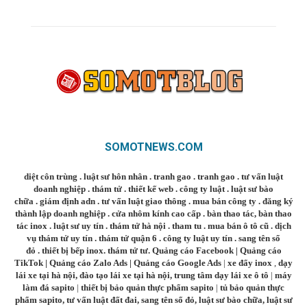
SOMOTNEWS.COM
diệt côn trùng
.
luật sư hôn nhân
.
tranh gao
.
tranh gao
.
tư vấn luật
doanh nghiệp
.
thám tử
.
thiết kế web
.
công ty luật
.
luật sư bào
chữa
.
giám định adn
.
tư vấn luật giao thông
.
mua bán công ty
.
đăng ký
thành lập doanh nghiệp
.
cửa nhôm kính cao cấp
.
bàn thao tác
,
bàn thao
tác inox
.
luật sư uy tín
.
thám tử hà nội
.
tham tu
.
mua bán ô tô cũ
.
dịch
vụ thám tử uy tín
.
thám tử quận 6
.
công ty luật uy tín
.
sang tên sổ
đỏ
.
thiết bị bếp inox
.
thám tử tư
.
Quảng cáo Facebook
|
Quảng cáo
TikTok
|
Quảng cáo Zalo Ads
|
Quảng cáo Google Ads
|
xe đẩy inox
,
dạy
lái xe tại hà nội
,
đào tạo lái xe tại hà nội
,
trung tâm dạy lái xe ô tô
|
máy
làm đá sapito
|
thiết bị bảo quản thực phẩm sapito
|
tủ bảo quản thực
phẩm sapito
,
tư vấn luật đất đai
,
sang tên sổ đỏ
,
luật sư bào chữa
,
luật sư