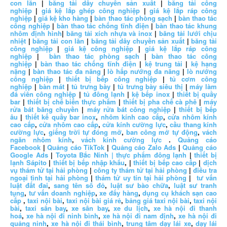
con lăn
|
băng tải dây chuyền sản xuất
|
băng tải công
nghiệp
|
giá kệ lắp ghép công nghiệp
|
giá kệ lắp ráp công
nghiệp
|
giá kệ kho hàng
|
bàn thao tác phòng sạch
|
bàn thao tác
công nghiệp
|
bàn thao tác chống tĩnh điện
|
bàn thao tác khung
nhôm định hình
|
băng tải xích nhựa và inox
|
băng tải lưới chịu
nhiệt
|
băng tải con lăn
|
băng tải dây chuyền sản xuất
|
băng tải
công nghiệp
|
giá kệ công nghiệp
|
giá kệ lắp ráp công
nghiệp
|
bàn thao tác phòng sạch
|
bàn thao tác công
nghiệp
|
bàn thao tác chống tĩnh điện
|
kệ trung tải
|
kệ hạng
nặng
|
bàn thao tác đa năng
|
lò hấp nướng đa năng
|
lò nướng
công nghiệp
|
thiết bị bếp công nghiệp
|
tủ cơm công
nghiệp
|
bàn mát
|
tủ trưng bày
|
tủ trưng bày siêu thị
|
máy làm
đá viên công nghiệp
|
tủ đông lạnh
|
kệ bếp inox
|
thiết bị quầy
bar
|
thiết bị chế biến thực phẩm
|
thiết bị pha chế cà phê
|
máy
rửa bát băng chuyền
|
máy rửa bát công nghiệp
|
thiết bị bếp
âu
|
thiết kế quầy bar inox
,
nhôm kính cao cấp
,
cửa nhôm kính
cao cấp
,
cửa nhôm cao cấp
,
cửa kính cường lực
,
cầu thang kính
cường lực
,
giếng trời tự đóng mở
,
ban công mở tự động
,
vách
ngăn nhôm kính
,
vách kính cường lực
.
Quảng cáo
Facebook
|
Quảng cáo TikTok
|
Quảng cáo Zalo Ads
|
Quảng cáo
Google Ads
|
Toyota Bắc Ninh |
thực phẩm đông lạnh
|
thiết bị
lạnh Sápito
|
thiết bị bếp nhập khẩu
, |
thiết bị bếp cao cấp
|
dịch
vụ thám tử tại hải phòng
|
công ty thám tử tại hải phòng
|
điều tra
ngoại tình tại hải phòng
|
thám tử uy tín tại hải phòng
|
tư vấn
luật đất đai
,
sang tên sổ đỏ
,
luật sư bào chữa
,
luật sư tranh
tụng
,
tư vấn doanh nghiệp
,
xe đẩy hàng
,
dụng cụ khách sạn cao
cấp
,
taxi nội bài
,
taxi nội bài giá rẻ
,
bảng giá taxi nội bài
,
taxi nội
bài
,
taxi sân bay
,
xe sân bay
,
xe du lịch
,
xe hà nội đi thanh
hoá
,
xe hà nội đi ninh bình
,
xe hà nội đi nam định
,
xe hà nội đi
quảng ninh
,
xe hà nội đi thái bình
,
trung tâm dạy lái xe
,
dạy lái