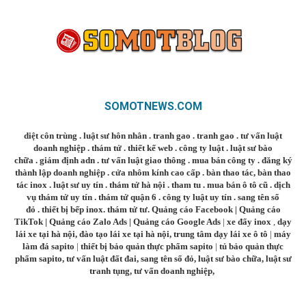
SOMOTNEWS.COM
diệt côn trùng
.
luật sư hôn nhân
.
tranh gao
.
tranh gao
.
tư vấn luật
doanh nghiệp
.
thám tử
.
thiết kế web
.
công ty luật
.
luật sư bào
chữa
.
giám định adn
.
tư vấn luật giao thông
.
mua bán công ty
.
đăng ký
thành lập doanh nghiệp
.
cửa nhôm kính cao cấp
.
bàn thao tác
,
bàn thao
tác inox
.
luật sư uy tín
.
thám tử hà nội
.
tham tu
.
mua bán ô tô cũ
.
dịch
vụ thám tử uy tín
.
thám tử quận 6
.
công ty luật uy tín
.
sang tên sổ
đỏ
.
thiết bị bếp inox
.
thám tử tư
.
Quảng cáo Facebook
|
Quảng cáo
TikTok
|
Quảng cáo Zalo Ads
|
Quảng cáo Google Ads
|
xe đẩy inox
,
dạy
lái xe tại hà nội
,
đào tạo lái xe tại hà nội
,
trung tâm dạy lái xe ô tô
|
máy
làm đá sapito
|
thiết bị bảo quản thực phẩm sapito
|
tủ bảo quản thực
phẩm sapito
,
tư vấn luật đất đai
,
sang tên sổ đỏ
,
luật sư bào chữa
,
luật sư
tranh tụng
,
tư vấn doanh nghiệp
,