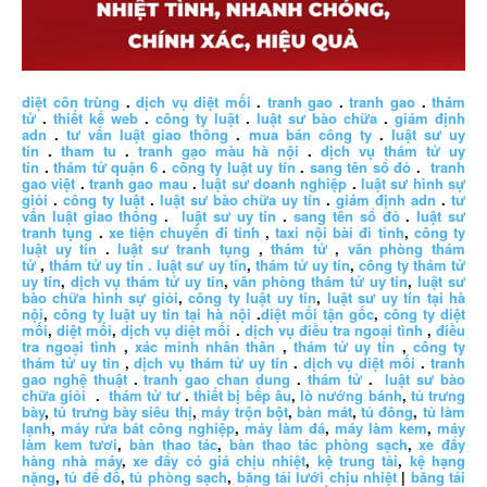
diệt côn trùng
.
dịch vụ diệt mối
.
tranh gao
.
tranh gao
.
thám
tử
.
thiết kế web
.
công ty luật
.
luật sư bào chữa
.
giám định
adn
.
tư vấn luật giao thông
.
mua bán công ty
.
luật sư uy
tín
.
tham tu
.
tranh gạo màu hà nội
.
dịch vụ thám tử uy
tín
.
thám tử quận 6
.
công ty luật uy tín
.
sang tên sổ đỏ
.
tranh
gao việt
.
tranh gao mau
.
luật sư doanh nghiệp
.
luật sư hình sự
giỏi
.
công ty luật
.
luật sư bào chữa uy tín
.
giám định adn
.
tư
vấn luật giao thông
.
luật sư uy tín
.
sang tên sổ đỏ
.
luật sư
tranh tụng
.
xe tiện chuyến đi tỉnh
,
taxi nội bài đi tỉnh
,
công ty
luật uy tín
.
luật sư tranh tụng
,
thám tử
,
văn phòng thám
tử
,
thám tử uy tín .
luật sư uy tín
,
thám tử uy tín
,
công ty thám tử
uy tín
,
dịch vụ thám tử uy tín
,
văn phòng thám tử uy tín
,
luật sư
bào chữa hình sự giỏi
,
công ty luật uy tín
,
luật sư uy tín tại hà
nội
,
công ty luật uy tín tại hà nội
.
diệt mối tận gốc
,
công ty diệt
mối
,
diệt mối
,
dịch vụ diệt mối
.
dịch vụ điều tra ngoại tình
,
điều
tra ngoại tình
,
xác minh nhân thân
,
thám tử uy tín
,
công ty
thám tử uy tín
,
dịch vụ thám tử uy tín
.
dịch vụ diệt mối
.
tranh
gao nghệ thuật
.
tranh gao chan dung
.
thám tử
.
luật sư bào
chữa giỏi
.
thám tử tư
.
thiết bị bếp âu
,
lò nướng bánh
,
tủ trưng
bày
,
tủ trưng bày siêu thị
,
máy trộn bột
,
bàn mát
,
tủ đông
,
tủ làm
lạnh
,
máy rửa bát công nghiệp
,
máy làm đá
,
máy làm kem
,
máy
làm kem tươi
,
bàn thao tác
,
bàn thao tác phòng sạch
,
xe đẩy
hàng nhà máy
,
xe đẩy có giá chịu nhiệt
,
kệ trung tải
,
kệ hạng
nặng
,
tủ để đồ
,
tủ phòng sạch
,
băng tải lưới chịu nhiệt
|
băng tải