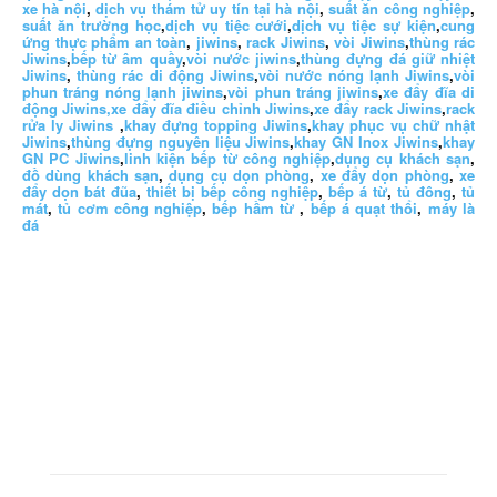
xe hà nội
,
dịch vụ thám tử uy tín tại hà nội
,
suất ăn công nghiệp
,
suất ăn trường học
,
dịch vụ tiệc cưới
,
dịch vụ tiệc sự kiện
,
cung
ứng thực phẩm an toàn
,
jiwins
,
rack Jiwins
,
vòi Jiwins
,
thùng rác
Jiwins
,
bếp từ âm quầy
,
vòi nước jiwins
,
thùng đựng đá giữ nhiệt
Jiwins
,
thùng rác di động Jiwins
,
vòi nước nóng lạnh Jiwins
,
vòi
phun tráng nóng lạnh jiwins
,
vòi phun tráng jiwins
,
xe đẩy đĩa di
động Jiwins,
xe đẩy đĩa điều chỉnh Jiwins
,
xe đẩy rack Jiwins
,
rack
rửa ly Jiwins
,
khay đựng topping Jiwins
,
khay phục vụ chữ nhật
Jiwins
,
thùng đựng nguyên liệu Jiwins
,
khay GN Inox Jiwins
,
khay
GN PC Jiwins
,
linh kiện bếp từ công nghiệp
,
dụng cụ khách sạn
,
đồ dùng khách sạn
,
dụng cụ dọn phòng
,
xe đẩy dọn phòng
,
xe
đẩy dọn bát đũa
,
thiết bị bếp công nghiệp
,
bếp á từ
,
tủ đông
,
tủ
mát
,
tủ cơm công nghiệp
,
bếp hầm từ
,
bếp á quạt thổi
,
máy là
đá