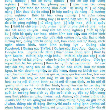
công nghiệp
|
giá kệ công nghiệp
|
giá kệ lắp ráp công
nghiệp
|
bàn thao tác phòng sạch
|
bàn thao tác công
nghiệp
|
bàn thao tác chống tĩnh điện
|
kệ trung tải
|
kệ hạng
nặng
|
bàn thao tác đa năng
|
lò hấp nướng đa năng
|
lò nướng
công nghiệp
|
thiết bị bếp công nghiệp
|
tủ cơm công
nghiệp
|
bàn mát
|
tủ trưng bày
|
tủ trưng bày siêu thị
|
máy làm
đá viên công nghiệp
|
tủ đông lạnh
|
kệ bếp inox
|
thiết bị quầy
bar
|
thiết bị chế biến thực phẩm
|
thiết bị pha chế cà phê
|
máy
rửa bát băng chuyền
|
máy rửa bát công nghiệp
|
thiết bị bếp
âu
|
thiết kế quầy bar inox
,
nhôm kính cao cấp
,
cửa nhôm kính
cao cấp
,
cửa nhôm cao cấp
,
cửa kính cường lực
,
cầu thang kính
cường lực
,
giếng trời tự đóng mở
,
ban công mở tự động
,
vách
ngăn nhôm kính
,
vách kính cường lực
.
Quảng cáo
Facebook
|
Quảng cáo TikTok
|
Quảng cáo Zalo Ads
|
Quảng cáo
Google Ads
|
Toyota Bắc Ninh |
thực phẩm đông lạnh
|
thiết bị
lạnh Sápito
|
thiết bị bếp nhập khẩu
, |
thiết bị bếp cao cấp
|
dịch
vụ thám tử tại hải phòng
|
công ty thám tử tại hải phòng
|
điều tra
ngoại tình tại hải phòng
|
thám tử uy tín tại hải phòng
|
tư vấn
luật đất đai
,
sang tên sổ đỏ
,
luật sư bào chữa
,
luật sư tranh
tụng
,
tư vấn doanh nghiệp
,
xe đẩy hàng
,
dụng cụ khách sạn cao
cấp
,
taxi nội bài
,
taxi nội bài giá rẻ
,
bảng giá taxi nội bài
,
taxi nội
bài
,
taxi sân bay
,
xe sân bay
,
xe du lịch
,
xe hà nội đi thanh
hoá
,
xe hà nội đi ninh bình
,
xe hà nội đi nam định
,
xe hà nội đi
quảng ninh
,
xe hà nội đi thái bình
,
trung tâm dạy lái xe
,
dạy lái
xe hà nội
,
dịch vụ thám tử uy tín tại hà nội
,
suất ăn công nghiệp
,
suất ăn trường học
,
dịch vụ tiệc cưới
,
dịch vụ tiệc sự kiện
,
cung
ứng thực phẩm an toàn
,
jiwins
,
rack Jiwins
,
vòi Jiwins
,
thùng rác
Jiwins
,
bếp từ âm quầy
,
vòi nước jiwins
,
thùng đựng đá giữ nhiệt
Jiwins
,
thùng rác di động Jiwins
,
vòi nước nóng lạnh Jiwins
,
vòi
phun tráng nóng lạnh jiwins
,
vòi phun tráng jiwins
,
xe đẩy đĩa di