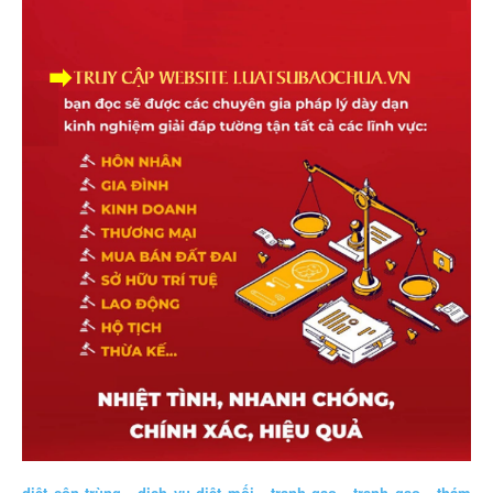
diệt côn trùng
.
dịch vụ diệt mối
.
tranh gao
.
tranh gao
.
thám