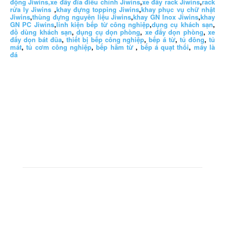
động Jiwins,
xe đẩy đĩa điều chỉnh Jiwins
,
xe đẩy rack Jiwins
,
rack
rửa ly Jiwins
,
khay đựng topping Jiwins
,
khay phục vụ chữ nhật
Jiwins
,
thùng đựng nguyên liệu Jiwins
,
khay GN Inox Jiwins
,
khay
GN PC Jiwins
,
linh kiện bếp từ công nghiệp
,
dụng cụ khách sạn
,
đồ dùng khách sạn
,
dụng cụ dọn phòng
,
xe đẩy dọn phòng
,
xe
đẩy dọn bát đũa
,
thiết bị bếp công nghiệp
,
bếp á từ
,
tủ đông
,
tủ
mát
,
tủ cơm công nghiệp
,
bếp hầm từ
,
bếp á quạt thổi
,
máy là
đá