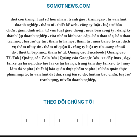
SOMOTNEWS.COM
diệt côn trùng
.
luật sư hôn nhân
.
tranh gao
.
tranh gao
.
tư vấn luật
doanh nghiệp
.
thám tử
.
thiết kế web
.
công ty luật
.
luật sư bào
chữa
.
giám định adn
.
tư vấn luật giao thông
.
mua bán công ty
.
đăng ký
thành lập doanh nghiệp
.
cửa nhôm kính cao cấp
.
bàn thao tác
,
bàn thao
tác inox
.
luật sư uy tín
.
thám tử hà nội
.
tham tu
.
mua bán ô tô cũ
.
dịch
vụ thám tử uy tín
.
thám tử quận 6
.
công ty luật uy tín
.
sang tên sổ
đỏ
.
thiết bị bếp inox
.
thám tử tư
.
Quảng cáo Facebook
|
Quảng cáo
TikTok
|
Quảng cáo Zalo Ads
|
Quảng cáo Google Ads
|
xe đẩy inox
,
dạy
lái xe tại hà nội
,
đào tạo lái xe tại hà nội
,
trung tâm dạy lái xe ô tô
|
máy
làm đá sapito
|
thiết bị bảo quản thực phẩm sapito
|
tủ bảo quản thực
phẩm sapito
,
tư vấn luật đất đai
,
sang tên sổ đỏ
,
luật sư bào chữa
,
luật sư
tranh tụng
,
tư vấn doanh nghiệp
,
THEO DÕI CHÚNG TÔI