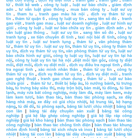
tử
.
thiết kế web
.
công ty luật
.
luật sư bào chữa
.
giám định
adn
.
tư vấn luật giao thông
.
mua bán công ty
.
luật sư uy
tín
.
tham tu
.
tranh gạo màu hà nội
.
dịch vụ thám tử uy
tín
.
thám tử quận 6
.
công ty luật uy tín
.
sang tên sổ đỏ
.
tranh
gao việt
.
tranh gao mau
.
luật sư doanh nghiệp
.
luật sư hình sự
giỏi
.
công ty luật
.
luật sư bào chữa uy tín
.
giám định adn
.
tư
vấn luật giao thông
.
luật sư uy tín
.
sang tên sổ đỏ
.
luật sư
tranh tụng
.
xe tiện chuyến đi tỉnh
,
taxi nội bài đi tỉnh
,
công ty
luật uy tín
.
luật sư tranh tụng
,
thám tử
,
văn phòng thám
tử
,
thám tử uy tín .
luật sư uy tín
,
thám tử uy tín
,
công ty thám tử
uy tín
,
dịch vụ thám tử uy tín
,
văn phòng thám tử uy tín
,
luật sư
bào chữa hình sự giỏi
,
công ty luật uy tín
,
luật sư uy tín tại hà
nội
,
công ty luật uy tín tại hà nội
.
diệt mối tận gốc
,
công ty diệt
mối
,
diệt mối
,
dịch vụ diệt mối
.
dịch vụ điều tra ngoại tình
,
điều
tra ngoại tình
,
xác minh nhân thân
,
thám tử uy tín
,
công ty
thám tử uy tín
,
dịch vụ thám tử uy tín
.
dịch vụ diệt mối
.
tranh
gao nghệ thuật
.
tranh gao chan dung
.
thám tử
.
luật sư bào
chữa giỏi
.
thám tử tư
.
thiết bị bếp âu
,
lò nướng bánh
,
tủ trưng
bày
,
tủ trưng bày siêu thị
,
máy trộn bột
,
bàn mát
,
tủ đông
,
tủ làm
lạnh
,
máy rửa bát công nghiệp
,
máy làm đá
,
máy làm kem
,
máy
làm kem tươi
,
bàn thao tác
,
bàn thao tác phòng sạch
,
xe đẩy
hàng nhà máy
,
xe đẩy có giá chịu nhiệt
,
kệ trung tải
,
kệ hạng
nặng
,
tủ để đồ
,
tủ phòng sạch
,
băng tải lưới chịu nhiệt
|
băng tải
con lăn
|
băng tải dây chuyền sản xuất
|
băng tải công
nghiệp
|
giá kệ lắp ghép công nghiệp
|
giá kệ lắp ráp công
nghiệp
|
giá kệ kho hàng
|
bàn thao tác phòng sạch
|
bàn thao tác
công nghiệp
|
bàn thao tác chống tĩnh điện
|
bàn thao tác khung
nhôm định hình
|
băng tải xích nhựa và inox
|
băng tải lưới chịu
nhiệt
|
băng tải con lăn
|
băng tải dây chuyền sản xuất
|
băng tải