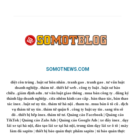
SOMOTNEWS.COM
diệt côn trùng
.
luật sư hôn nhân
.
tranh gao
.
tranh gao
.
tư vấn luật
doanh nghiệp
.
thám tử
.
thiết kế web
.
công ty luật
.
luật sư bào
chữa
.
giám định adn
.
tư vấn luật giao thông
.
mua bán công ty
.
đăng ký
thành lập doanh nghiệp
.
cửa nhôm kính cao cấp
.
bàn thao tác
,
bàn thao
tác inox
.
luật sư uy tín
.
thám tử hà nội
.
tham tu
.
mua bán ô tô cũ
.
dịch
vụ thám tử uy tín
.
thám tử quận 6
.
công ty luật uy tín
.
sang tên sổ
đỏ
.
thiết bị bếp inox
.
thám tử tư
.
Quảng cáo Facebook
|
Quảng cáo
TikTok
|
Quảng cáo Zalo Ads
|
Quảng cáo Google Ads
|
xe đẩy inox
,
dạy
lái xe tại hà nội
,
đào tạo lái xe tại hà nội
,
trung tâm dạy lái xe ô tô
|
máy
làm đá sapito
|
thiết bị bảo quản thực phẩm sapito
|
tủ bảo quản thực