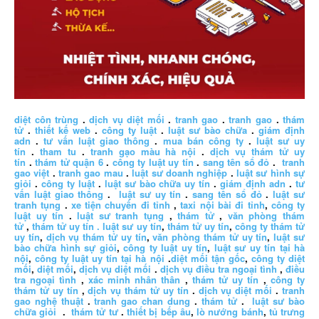
diệt côn trùng
.
dịch vụ diệt mối
.
tranh gao
.
tranh gao
.
thám
tử
.
thiết kế web
.
công ty luật
.
luật sư bào chữa
.
giám định
adn
.
tư vấn luật giao thông
.
mua bán công ty
.
luật sư uy
tín
.
tham tu
.
tranh gạo màu hà nội
.
dịch vụ thám tử uy
tín
.
thám tử quận 6
.
công ty luật uy tín
.
sang tên sổ đỏ
.
tranh
gao việt
.
tranh gao mau
.
luật sư doanh nghiệp
.
luật sư hình sự
giỏi
.
công ty luật
.
luật sư bào chữa uy tín
.
giám định adn
.
tư
vấn luật giao thông
.
luật sư uy tín
.
sang tên sổ đỏ
.
luật sư
tranh tụng
.
xe tiện chuyến đi tỉnh
,
taxi nội bài đi tỉnh
,
công ty
luật uy tín
.
luật sư tranh tụng
,
thám tử
,
văn phòng thám
tử
,
thám tử uy tín .
luật sư uy tín
,
thám tử uy tín
,
công ty thám tử
uy tín
,
dịch vụ thám tử uy tín
,
văn phòng thám tử uy tín
,
luật sư
bào chữa hình sự giỏi
,
công ty luật uy tín
,
luật sư uy tín tại hà
nội
,
công ty luật uy tín tại hà nội
.
diệt mối tận gốc
,
công ty diệt
mối
,
diệt mối
,
dịch vụ diệt mối
.
dịch vụ điều tra ngoại tình
,
điều
tra ngoại tình
,
xác minh nhân thân
,
thám tử uy tín
,
công ty
thám tử uy tín
,
dịch vụ thám tử uy tín
.
dịch vụ diệt mối
.
tranh
gao nghệ thuật
.
tranh gao chan dung
.
thám tử
.
luật sư bào
chữa giỏi
.
thám tử tư
.
thiết bị bếp âu
,
lò nướng bánh
,
tủ trưng