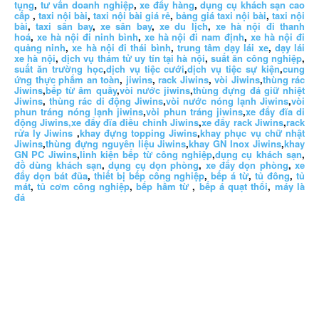
tụng
,
tư vấn doanh nghiệp
,
xe đẩy hàng
,
dụng cụ khách sạn cao
cấp
,
taxi nội bài
,
taxi nội bài giá rẻ
,
bảng giá taxi nội bài
,
taxi nội
bài
,
taxi sân bay
,
xe sân bay
,
xe du lịch
,
xe hà nội đi thanh
hoá
,
xe hà nội đi ninh bình
,
xe hà nội đi nam định
,
xe hà nội đi
quảng ninh
,
xe hà nội đi thái bình
,
trung tâm dạy lái xe
,
dạy lái
xe hà nội
,
dịch vụ thám tử uy tín tại hà nội
,
suất ăn công nghiệp
,
suất ăn trường học
,
dịch vụ tiệc cưới
,
dịch vụ tiệc sự kiện
,
cung
ứng thực phẩm an toàn
,
jiwins
,
rack Jiwins
,
vòi Jiwins
,
thùng rác
Jiwins
,
bếp từ âm quầy
,
vòi nước jiwins
,
thùng đựng đá giữ nhiệt
Jiwins
,
thùng rác di động Jiwins
,
vòi nước nóng lạnh Jiwins
,
vòi
phun tráng nóng lạnh jiwins
,
vòi phun tráng jiwins
,
xe đẩy đĩa di
động Jiwins,
xe đẩy đĩa điều chỉnh Jiwins
,
xe đẩy rack Jiwins
,
rack
rửa ly Jiwins
,
khay đựng topping Jiwins
,
khay phục vụ chữ nhật
Jiwins
,
thùng đựng nguyên liệu Jiwins
,
khay GN Inox Jiwins
,
khay
GN PC Jiwins
,
linh kiện bếp từ công nghiệp
,
dụng cụ khách sạn
,
đồ dùng khách sạn
,
dụng cụ dọn phòng
,
xe đẩy dọn phòng
,
xe
đẩy dọn bát đũa
,
thiết bị bếp công nghiệp
,
bếp á từ
,
tủ đông
,
tủ
mát
,
tủ cơm công nghiệp
,
bếp hầm từ
,
bếp á quạt thổi
,
máy là
đá