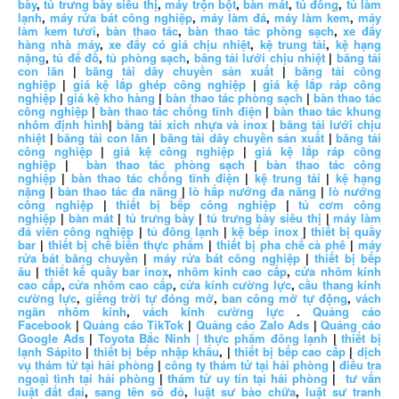
bày
,
tủ trưng bày siêu thị
,
máy trộn bột
,
bàn mát
,
tủ đông
,
tủ làm
lạnh
,
máy rửa bát công nghiệp
,
máy làm đá
,
máy làm kem
,
máy
làm kem tươi
,
bàn thao tác
,
bàn thao tác phòng sạch
,
xe đẩy
hàng nhà máy
,
xe đẩy có giá chịu nhiệt
,
kệ trung tải
,
kệ hạng
nặng
,
tủ để đồ
,
tủ phòng sạch
,
băng tải lưới chịu nhiệt
|
băng tải
con lăn
|
băng tải dây chuyền sản xuất
|
băng tải công
nghiệp
|
giá kệ lắp ghép công nghiệp
|
giá kệ lắp ráp công
nghiệp
|
giá kệ kho hàng
|
bàn thao tác phòng sạch
|
bàn thao tác
công nghiệp
|
bàn thao tác chống tĩnh điện
|
bàn thao tác khung
nhôm định hình
|
băng tải xích nhựa và inox
|
băng tải lưới chịu
nhiệt
|
băng tải con lăn
|
băng tải dây chuyền sản xuất
|
băng tải
công nghiệp
|
giá kệ công nghiệp
|
giá kệ lắp ráp công
nghiệp
|
bàn thao tác phòng sạch
|
bàn thao tác công
nghiệp
|
bàn thao tác chống tĩnh điện
|
kệ trung tải
|
kệ hạng
nặng
|
bàn thao tác đa năng
|
lò hấp nướng đa năng
|
lò nướng
công nghiệp
|
thiết bị bếp công nghiệp
|
tủ cơm công
nghiệp
|
bàn mát
|
tủ trưng bày
|
tủ trưng bày siêu thị
|
máy làm
đá viên công nghiệp
|
tủ đông lạnh
|
kệ bếp inox
|
thiết bị quầy
bar
|
thiết bị chế biến thực phẩm
|
thiết bị pha chế cà phê
|
máy
rửa bát băng chuyền
|
máy rửa bát công nghiệp
|
thiết bị bếp
âu
|
thiết kế quầy bar inox
,
nhôm kính cao cấp
,
cửa nhôm kính
cao cấp
,
cửa nhôm cao cấp
,
cửa kính cường lực
,
cầu thang kính
cường lực
,
giếng trời tự đóng mở
,
ban công mở tự động
,
vách
ngăn nhôm kính
,
vách kính cường lực
.
Quảng cáo
Facebook
|
Quảng cáo TikTok
|
Quảng cáo Zalo Ads
|
Quảng cáo
Google Ads
|
Toyota Bắc Ninh |
thực phẩm đông lạnh
|
thiết bị
lạnh Sápito
|
thiết bị bếp nhập khẩu
, |
thiết bị bếp cao cấp
|
dịch
vụ thám tử tại hải phòng
|
công ty thám tử tại hải phòng
|
điều tra
ngoại tình tại hải phòng
|
thám tử uy tín tại hải phòng
|
tư vấn
luật đất đai
,
sang tên sổ đỏ
,
luật sư bào chữa
,
luật sư tranh