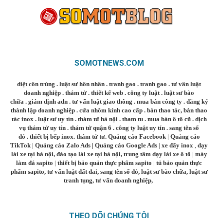
SOMOTNEWS.COM
diệt côn trùng
.
luật sư hôn nhân
.
tranh gao
.
tranh gao
.
tư vấn luật
doanh nghiệp
.
thám tử
.
thiết kế web
.
công ty luật
.
luật sư bào
chữa
.
giám định adn
.
tư vấn luật giao thông
.
mua bán công ty
.
đăng ký
thành lập doanh nghiệp
.
cửa nhôm kính cao cấp
.
bàn thao tác
,
bàn thao
tác inox
.
luật sư uy tín
.
thám tử hà nội
.
tham tu
.
mua bán ô tô cũ
.
dịch
vụ thám tử uy tín
.
thám tử quận 6
.
công ty luật uy tín
.
sang tên sổ
đỏ
.
thiết bị bếp inox
.
thám tử tư
.
Quảng cáo Facebook
|
Quảng cáo
TikTok
|
Quảng cáo Zalo Ads
|
Quảng cáo Google Ads
|
xe đẩy inox
,
dạy
lái xe tại hà nội
,
đào tạo lái xe tại hà nội
,
trung tâm dạy lái xe ô tô
|
máy
làm đá sapito
|
thiết bị bảo quản thực phẩm sapito
|
tủ bảo quản thực
phẩm sapito
,
tư vấn luật đất đai
,
sang tên sổ đỏ
,
luật sư bào chữa
,
luật sư
tranh tụng
,
tư vấn doanh nghiệp
,
THEO DÕI CHÚNG TÔI