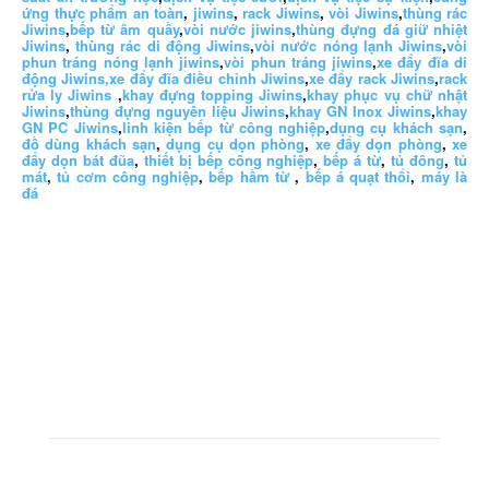
ứng thực phẩm an toàn
,
jiwins
,
rack Jiwins
,
vòi Jiwins
,
thùng rác
Jiwins
,
bếp từ âm quầy
,
vòi nước jiwins
,
thùng đựng đá giữ nhiệt
Jiwins
,
thùng rác di động Jiwins
,
vòi nước nóng lạnh Jiwins
,
vòi
phun tráng nóng lạnh jiwins
,
vòi phun tráng jiwins
,
xe đẩy đĩa di
động Jiwins,
xe đẩy đĩa điều chỉnh Jiwins
,
xe đẩy rack Jiwins
,
rack
rửa ly Jiwins
,
khay đựng topping Jiwins
,
khay phục vụ chữ nhật
Jiwins
,
thùng đựng nguyên liệu Jiwins
,
khay GN Inox Jiwins
,
khay
GN PC Jiwins
,
linh kiện bếp từ công nghiệp
,
dụng cụ khách sạn
,
đồ dùng khách sạn
,
dụng cụ dọn phòng
,
xe đẩy dọn phòng
,
xe
đẩy dọn bát đũa
,
thiết bị bếp công nghiệp
,
bếp á từ
,
tủ đông
,
tủ
mát
,
tủ cơm công nghiệp
,
bếp hầm từ
,
bếp á quạt thổi
,
máy là
đá