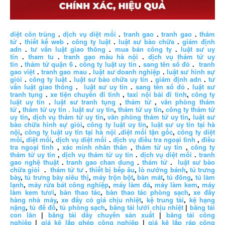
diệt côn trùng
.
dịch vụ diệt mối
.
tranh gao
.
tranh gao
.
thám
tử
.
thiết kế web
.
công ty luật
.
luật sư bào chữa
.
giám định
adn
.
tư vấn luật giao thông
.
mua bán công ty
.
luật sư uy
tín
.
tham tu
.
tranh gạo màu hà nội
.
dịch vụ thám tử uy
tín
.
thám tử quận 6
.
công ty luật uy tín
.
sang tên sổ đỏ
.
tranh
gao việt
.
tranh gao mau
.
luật sư doanh nghiệp
.
luật sư hình sự
giỏi
.
công ty luật
.
luật sư bào chữa uy tín
.
giám định adn
.
tư
vấn luật giao thông
.
luật sư uy tín
.
sang tên sổ đỏ
.
luật sư
tranh tụng
.
xe tiện chuyến đi tỉnh
,
taxi nội bài đi tỉnh
,
công ty
luật uy tín
.
luật sư tranh tụng
,
thám tử
,
văn phòng thám
tử
,
thám tử uy tín .
luật sư uy tín
,
thám tử uy tín
,
công ty thám tử
uy tín
,
dịch vụ thám tử uy tín
,
văn phòng thám tử uy tín
,
luật sư
bào chữa hình sự giỏi
,
công ty luật uy tín
,
luật sư uy tín tại hà
nội
,
công ty luật uy tín tại hà nội
.
diệt mối tận gốc
,
công ty diệt
mối
,
diệt mối
,
dịch vụ diệt mối
.
dịch vụ điều tra ngoại tình
,
điều
tra ngoại tình
,
xác minh nhân thân
,
thám tử uy tín
,
công ty
thám tử uy tín
,
dịch vụ thám tử uy tín
.
dịch vụ diệt mối
.
tranh
gao nghệ thuật
.
tranh gao chan dung
.
thám tử
.
luật sư bào
chữa giỏi
.
thám tử tư
.
thiết bị bếp âu
,
lò nướng bánh
,
tủ trưng
bày
,
tủ trưng bày siêu thị
,
máy trộn bột
,
bàn mát
,
tủ đông
,
tủ làm
lạnh
,
máy rửa bát công nghiệp
,
máy làm đá
,
máy làm kem
,
máy
làm kem tươi
,
bàn thao tác
,
bàn thao tác phòng sạch
,
xe đẩy
hàng nhà máy
,
xe đẩy có giá chịu nhiệt
,
kệ trung tải
,
kệ hạng
nặng
,
tủ để đồ
,
tủ phòng sạch
,
băng tải lưới chịu nhiệt
|
băng tải
con lăn
|
băng tải dây chuyền sản xuất
|
băng tải công
nghiệp
|
giá kệ lắp ghép công nghiệp
|
giá kệ lắp ráp công