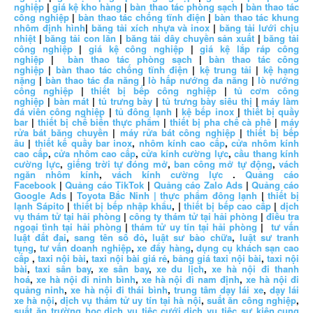
nghiệp
|
giá kệ kho hàng
|
bàn thao tác phòng sạch
|
bàn thao tác
công nghiệp
|
bàn thao tác chống tĩnh điện
|
bàn thao tác khung
nhôm định hình
|
băng tải xích nhựa và inox
|
băng tải lưới chịu
nhiệt
|
băng tải con lăn
|
băng tải dây chuyền sản xuất
|
băng tải
công nghiệp
|
giá kệ công nghiệp
|
giá kệ lắp ráp công
nghiệp
|
bàn thao tác phòng sạch
|
bàn thao tác công
nghiệp
|
bàn thao tác chống tĩnh điện
|
kệ trung tải
|
kệ hạng
nặng
|
bàn thao tác đa năng
|
lò hấp nướng đa năng
|
lò nướng
công nghiệp
|
thiết bị bếp công nghiệp
|
tủ cơm công
nghiệp
|
bàn mát
|
tủ trưng bày
|
tủ trưng bày siêu thị
|
máy làm
đá viên công nghiệp
|
tủ đông lạnh
|
kệ bếp inox
|
thiết bị quầy
bar
|
thiết bị chế biến thực phẩm
|
thiết bị pha chế cà phê
|
máy
rửa bát băng chuyền
|
máy rửa bát công nghiệp
|
thiết bị bếp
âu
|
thiết kế quầy bar inox
,
nhôm kính cao cấp
,
cửa nhôm kính
cao cấp
,
cửa nhôm cao cấp
,
cửa kính cường lực
,
cầu thang kính
cường lực
,
giếng trời tự đóng mở
,
ban công mở tự động
,
vách
ngăn nhôm kính
,
vách kính cường lực
.
Quảng cáo
Facebook
|
Quảng cáo TikTok
|
Quảng cáo Zalo Ads
|
Quảng cáo
Google Ads
|
Toyota Bắc Ninh |
thực phẩm đông lạnh
|
thiết bị
lạnh Sápito
|
thiết bị bếp nhập khẩu
, |
thiết bị bếp cao cấp
|
dịch
vụ thám tử tại hải phòng
|
công ty thám tử tại hải phòng
|
điều tra
ngoại tình tại hải phòng
|
thám tử uy tín tại hải phòng
|
tư vấn
luật đất đai
,
sang tên sổ đỏ
,
luật sư bào chữa
,
luật sư tranh
tụng
,
tư vấn doanh nghiệp
,
xe đẩy hàng
,
dụng cụ khách sạn cao
cấp
,
taxi nội bài
,
taxi nội bài giá rẻ
,
bảng giá taxi nội bài
,
taxi nội
bài
,
taxi sân bay
,
xe sân bay
,
xe du lịch
,
xe hà nội đi thanh
hoá
,
xe hà nội đi ninh bình
,
xe hà nội đi nam định
,
xe hà nội đi
quảng ninh
,
xe hà nội đi thái bình
,
trung tâm dạy lái xe
,
dạy lái
xe hà nội
,
dịch vụ thám tử uy tín tại hà nội
,
suất ăn công nghiệp
,
suất ăn trường học
,
dịch vụ tiệc cưới
,
dịch vụ tiệc sự kiện
,
cung