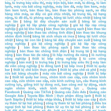
bày
,
tủ trưng bày siêu thị
,
máy trộn bột
,
bàn mát
,
tủ đông
,
tủ làm
lạnh
,
máy rửa bát công nghiệp
,
máy làm đá
,
máy làm kem
,
máy
làm kem tươi
,
bàn thao tác
,
bàn thao tác phòng sạch
,
xe đẩy
hàng nhà máy
,
xe đẩy có giá chịu nhiệt
,
kệ trung tải
,
kệ hạng
nặng
,
tủ để đồ
,
tủ phòng sạch
,
băng tải lưới chịu nhiệt
|
băng tải
con lăn
|
băng tải dây chuyền sản xuất
|
băng tải công
nghiệp
|
giá kệ lắp ghép công nghiệp
|
giá kệ lắp ráp công
nghiệp
|
giá kệ kho hàng
|
bàn thao tác phòng sạch
|
bàn thao tác
công nghiệp
|
bàn thao tác chống tĩnh điện
|
bàn thao tác khung
nhôm định hình
|
băng tải xích nhựa và inox
|
băng tải lưới chịu
nhiệt
|
băng tải con lăn
|
băng tải dây chuyền sản xuất
|
băng tải
công nghiệp
|
giá kệ công nghiệp
|
giá kệ lắp ráp công
nghiệp
|
bàn thao tác phòng sạch
|
bàn thao tác công
nghiệp
|
bàn thao tác chống tĩnh điện
|
kệ trung tải
|
kệ hạng
nặng
|
bàn thao tác đa năng
|
lò hấp nướng đa năng
|
lò nướng
công nghiệp
|
thiết bị bếp công nghiệp
|
tủ cơm công
nghiệp
|
bàn mát
|
tủ trưng bày
|
tủ trưng bày siêu thị
|
máy làm
đá viên công nghiệp
|
tủ đông lạnh
|
kệ bếp inox
|
thiết bị quầy
bar
|
thiết bị chế biến thực phẩm
|
thiết bị pha chế cà phê
|
máy
rửa bát băng chuyền
|
máy rửa bát công nghiệp
|
thiết bị bếp
âu
|
thiết kế quầy bar inox
,
nhôm kính cao cấp
,
cửa nhôm kính
cao cấp
,
cửa nhôm cao cấp
,
cửa kính cường lực
,
cầu thang kính
cường lực
,
giếng trời tự đóng mở
,
ban công mở tự động
,
vách
ngăn nhôm kính
,
vách kính cường lực
.
Quảng cáo
Facebook
|
Quảng cáo TikTok
|
Quảng cáo Zalo Ads
|
Quảng cáo
Google Ads
|
Toyota Bắc Ninh |
thực phẩm đông lạnh
|
thiết bị
lạnh Sápito
|
thiết bị bếp nhập khẩu
, |
thiết bị bếp cao cấp
|
dịch
vụ thám tử tại hải phòng
|
công ty thám tử tại hải phòng
|
điều tra
ngoại tình tại hải phòng
|
thám tử uy tín tại hải phòng
|
tư vấn
luật đất đai
,
sang tên sổ đỏ
,
luật sư bào chữa
,
luật sư tranh