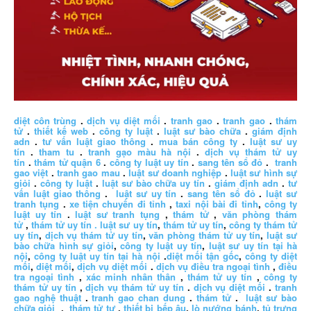
diệt côn trùng
.
dịch vụ diệt mối
.
tranh gao
.
tranh gao
.
thám
tử
.
thiết kế web
.
công ty luật
.
luật sư bào chữa
.
giám định
adn
.
tư vấn luật giao thông
.
mua bán công ty
.
luật sư uy
tín
.
tham tu
.
tranh gạo màu hà nội
.
dịch vụ thám tử uy
tín
.
thám tử quận 6
.
công ty luật uy tín
.
sang tên sổ đỏ
.
tranh
gao việt
.
tranh gao mau
.
luật sư doanh nghiệp
.
luật sư hình sự
giỏi
.
công ty luật
.
luật sư bào chữa uy tín
.
giám định adn
.
tư
vấn luật giao thông
.
luật sư uy tín
.
sang tên sổ đỏ
.
luật sư
tranh tụng
.
xe tiện chuyến đi tỉnh
,
taxi nội bài đi tỉnh
,
công ty
luật uy tín
.
luật sư tranh tụng
,
thám tử
,
văn phòng thám
tử
,
thám tử uy tín .
luật sư uy tín
,
thám tử uy tín
,
công ty thám tử
uy tín
,
dịch vụ thám tử uy tín
,
văn phòng thám tử uy tín
,
luật sư
bào chữa hình sự giỏi
,
công ty luật uy tín
,
luật sư uy tín tại hà
nội
,
công ty luật uy tín tại hà nội
.
diệt mối tận gốc
,
công ty diệt
mối
,
diệt mối
,
dịch vụ diệt mối
.
dịch vụ điều tra ngoại tình
,
điều
tra ngoại tình
,
xác minh nhân thân
,
thám tử uy tín
,
công ty
thám tử uy tín
,
dịch vụ thám tử uy tín
.
dịch vụ diệt mối
.
tranh
gao nghệ thuật
.
tranh gao chan dung
.
thám tử
.
luật sư bào
chữa giỏi
.
thám tử tư
.
thiết bị bếp âu
,
lò nướng bánh
,
tủ trưng