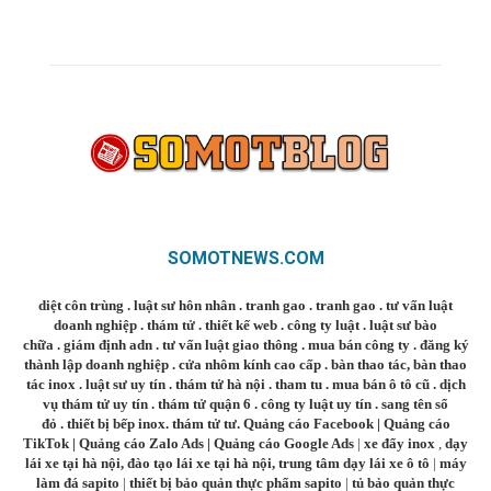
SOMOTNEWS.COM
diệt côn trùng
.
luật sư hôn nhân
.
tranh gao
.
tranh gao
.
tư vấn luật
doanh nghiệp
.
thám tử
.
thiết kế web
.
công ty luật
.
luật sư bào
chữa
.
giám định adn
.
tư vấn luật giao thông
.
mua bán công ty
.
đăng ký
thành lập doanh nghiệp
.
cửa nhôm kính cao cấp
.
bàn thao tác
,
bàn thao
tác inox
.
luật sư uy tín
.
thám tử hà nội
.
tham tu
.
mua bán ô tô cũ
.
dịch
vụ thám tử uy tín
.
thám tử quận 6
.
công ty luật uy tín
.
sang tên sổ
đỏ
.
thiết bị bếp inox
.
thám tử tư
.
Quảng cáo Facebook
|
Quảng cáo
TikTok
|
Quảng cáo Zalo Ads
|
Quảng cáo Google Ads
|
xe đẩy inox
,
dạy
lái xe tại hà nội
,
đào tạo lái xe tại hà nội
,
trung tâm dạy lái xe ô tô
|
máy
làm đá sapito
|
thiết bị bảo quản thực phẩm sapito
|
tủ bảo quản thực