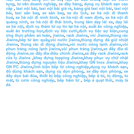
tụng
,
tư vấn doanh nghiệp
,
xe đẩy hàng
,
dụng cụ khách sạn cao
cấp
,
taxi nội bài
,
taxi nội bài giá rẻ
,
bảng giá taxi nội bài
,
taxi nội
bài
,
taxi sân bay
,
xe sân bay
,
xe du lịch
,
xe hà nội đi thanh
hoá
,
xe hà nội đi ninh bình
,
xe hà nội đi nam định
,
xe hà nội đi
quảng ninh
,
xe hà nội đi thái bình
,
trung tâm dạy lái xe
,
dạy lái
xe hà nội
,
dịch vụ thám tử uy tín tại hà nội
,
suất ăn công nghiệp
,
suất ăn trường học
,
dịch vụ tiệc cưới
,
dịch vụ tiệc sự kiện
,
cung
ứng thực phẩm an toàn
,
jiwins
,
rack Jiwins
,
vòi Jiwins
,
thùng rác
Jiwins
,
bếp từ âm quầy
,
vòi nước jiwins
,
thùng đựng đá giữ nhiệt
Jiwins
,
thùng rác di động Jiwins
,
vòi nước nóng lạnh Jiwins
,
vòi
phun tráng nóng lạnh jiwins
,
vòi phun tráng jiwins
,
xe đẩy đĩa di
động Jiwins,
xe đẩy đĩa điều chỉnh Jiwins
,
xe đẩy rack Jiwins
,
rack
rửa ly Jiwins
,
khay đựng topping Jiwins
,
khay phục vụ chữ nhật
Jiwins
,
thùng đựng nguyên liệu Jiwins
,
khay GN Inox Jiwins
,
khay
GN PC Jiwins
,
linh kiện bếp từ công nghiệp
,
dụng cụ khách sạn
,
đồ dùng khách sạn
,
dụng cụ dọn phòng
,
xe đẩy dọn phòng
,
xe
đẩy dọn bát đũa
,
thiết bị bếp công nghiệp
,
bếp á từ
,
tủ đông
,
tủ
mát
,
tủ cơm công nghiệp
,
bếp hầm từ
,
bếp á quạt thổi
,
máy là
đá