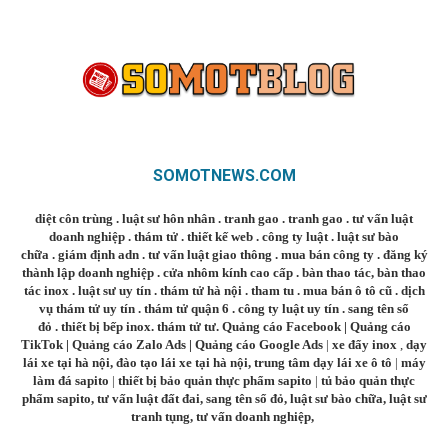
SOMOTNEWS.COM
diệt côn trùng
.
luật sư hôn nhân
.
tranh gao
.
tranh gao
.
tư vấn luật
doanh nghiệp
.
thám tử
.
thiết kế web
.
công ty luật
.
luật sư bào
chữa
.
giám định adn
.
tư vấn luật giao thông
.
mua bán công ty
.
đăng ký
thành lập doanh nghiệp
.
cửa nhôm kính cao cấp
.
bàn thao tác
,
bàn thao
tác inox
.
luật sư uy tín
.
thám tử hà nội
.
tham tu
.
mua bán ô tô cũ
.
dịch
vụ thám tử uy tín
.
thám tử quận 6
.
công ty luật uy tín
.
sang tên sổ
đỏ
.
thiết bị bếp inox
.
thám tử tư
.
Quảng cáo Facebook
|
Quảng cáo
TikTok
|
Quảng cáo Zalo Ads
|
Quảng cáo Google Ads
|
xe đẩy inox
,
dạy
lái xe tại hà nội
,
đào tạo lái xe tại hà nội
,
trung tâm dạy lái xe ô tô
|
máy
làm đá sapito
|
thiết bị bảo quản thực phẩm sapito
|
tủ bảo quản thực
phẩm sapito
,
tư vấn luật đất đai
,
sang tên sổ đỏ
,
luật sư bào chữa
,
luật sư
tranh tụng
,
tư vấn doanh nghiệp
,