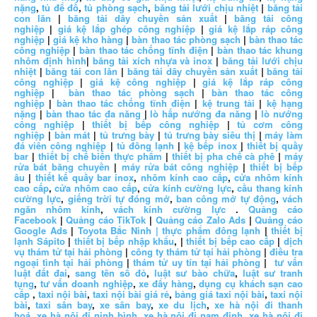
nặng
,
tủ để đồ
,
tủ phòng sạch
,
băng tải lưới chịu nhiệt
|
băng tải
con lăn
|
băng tải dây chuyền sản xuất
|
băng tải công
nghiệp
|
giá kệ lắp ghép công nghiệp
|
giá kệ lắp ráp công
nghiệp
|
giá kệ kho hàng
|
bàn thao tác phòng sạch
|
bàn thao tác
công nghiệp
|
bàn thao tác chống tĩnh điện
|
bàn thao tác khung
nhôm định hình
|
băng tải xích nhựa và inox
|
băng tải lưới chịu
nhiệt
|
băng tải con lăn
|
băng tải dây chuyền sản xuất
|
băng tải
công nghiệp
|
giá kệ công nghiệp
|
giá kệ lắp ráp công
nghiệp
|
bàn thao tác phòng sạch
|
bàn thao tác công
nghiệp
|
bàn thao tác chống tĩnh điện
|
kệ trung tải
|
kệ hạng
nặng
|
bàn thao tác đa năng
|
lò hấp nướng đa năng
|
lò nướng
công nghiệp
|
thiết bị bếp công nghiệp
|
tủ cơm công
nghiệp
|
bàn mát
|
tủ trưng bày
|
tủ trưng bày siêu thị
|
máy làm
đá viên công nghiệp
|
tủ đông lạnh
|
kệ bếp inox
|
thiết bị quầy
bar
|
thiết bị chế biến thực phẩm
|
thiết bị pha chế cà phê
|
máy
rửa bát băng chuyền
|
máy rửa bát công nghiệp
|
thiết bị bếp
âu
|
thiết kế quầy bar inox
,
nhôm kính cao cấp
,
cửa nhôm kính
cao cấp
,
cửa nhôm cao cấp
,
cửa kính cường lực
,
cầu thang kính
cường lực
,
giếng trời tự đóng mở
,
ban công mở tự động
,
vách
ngăn nhôm kính
,
vách kính cường lực
.
Quảng cáo
Facebook
|
Quảng cáo TikTok
|
Quảng cáo Zalo Ads
|
Quảng cáo
Google Ads
|
Toyota Bắc Ninh |
thực phẩm đông lạnh
|
thiết bị
lạnh Sápito
|
thiết bị bếp nhập khẩu
, |
thiết bị bếp cao cấp
|
dịch
vụ thám tử tại hải phòng
|
công ty thám tử tại hải phòng
|
điều tra
ngoại tình tại hải phòng
|
thám tử uy tín tại hải phòng
|
tư vấn
luật đất đai
,
sang tên sổ đỏ
,
luật sư bào chữa
,
luật sư tranh
tụng
,
tư vấn doanh nghiệp
,
xe đẩy hàng
,
dụng cụ khách sạn cao
cấp
,
taxi nội bài
,
taxi nội bài giá rẻ
,
bảng giá taxi nội bài
,
taxi nội
bài
,
taxi sân bay
,
xe sân bay
,
xe du lịch
,
xe hà nội đi thanh
hoá
,
xe hà nội đi ninh bình
,
xe hà nội đi nam định
,
xe hà nội đi