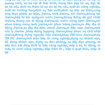
quảng ninh
,
xe hà nội đi thái bình
,
trung tâm dạy lái xe
,
dạy lái
xe hà nội
,
dịch vụ thám tử uy tín tại hà nội
,
suất ăn công nghiệp
,
suất ăn trường học
,
dịch vụ tiệc cưới
,
dịch vụ tiệc sự kiện
,
cung
ứng thực phẩm an toàn
,
jiwins
,
rack Jiwins
,
vòi Jiwins
,
thùng rác
Jiwins
,
bếp từ âm quầy
,
vòi nước jiwins
,
thùng đựng đá giữ nhiệt
Jiwins
,
thùng rác di động Jiwins
,
vòi nước nóng lạnh Jiwins
,
vòi
phun tráng nóng lạnh jiwins
,
vòi phun tráng jiwins
,
xe đẩy đĩa di
động Jiwins,
xe đẩy đĩa điều chỉnh Jiwins
,
xe đẩy rack Jiwins
,
rack
rửa ly Jiwins
,
khay đựng topping Jiwins
,
khay phục vụ chữ nhật
Jiwins
,
thùng đựng nguyên liệu Jiwins
,
khay GN Inox Jiwins
,
khay
GN PC Jiwins
,
linh kiện bếp từ công nghiệp
,
dụng cụ khách sạn
,
đồ dùng khách sạn
,
dụng cụ dọn phòng
,
xe đẩy dọn phòng
,
xe
đẩy dọn bát đũa
,
thiết bị bếp công nghiệp
,
bếp á từ
,
tủ đông
,
tủ
mát
,
tủ cơm công nghiệp
,
bếp hầm từ
,
bếp á quạt thổi
,
máy là
đá