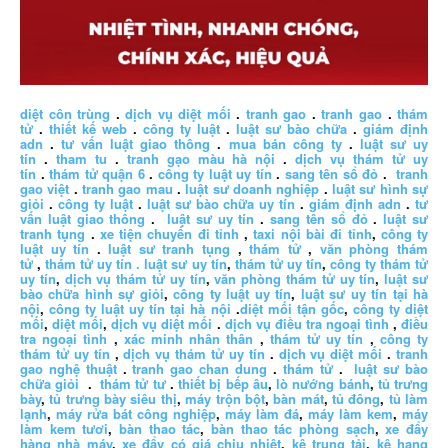
diệt côn trùng
.
dịch vụ diệt mối
.
tranh gao
.
tranh gao
.
thám
tử
.
thiết kế web
.
công ty luật
.
luật sư bào chữa
.
giám định
adn
.
tư vấn luật giao thông
.
mua bán công ty
.
luật sư uy
tín
.
tham tu
.
tranh gạo màu hà nội
.
dịch vụ thám tử uy
tín
.
thám tử quận 6
.
công ty luật uy tín
.
sang tên sổ đỏ
.
tranh
gao việt
.
tranh gao mau
.
luật sư doanh nghiệp
.
luật sư hình sự
giỏi
.
công ty luật
.
luật sư bào chữa uy tín
.
giám định adn
.
tư
vấn luật giao thông
.
luật sư uy tín
.
sang tên sổ đỏ
.
luật sư
tranh tụng
.
xe tiện chuyến đi tỉnh
,
taxi nội bài đi tỉnh
,
công ty
luật uy tín
.
luật sư tranh tụng
,
thám tử
,
văn phòng thám
tử
,
thám tử uy tín .
luật sư uy tín
,
thám tử uy tín
,
công ty thám tử
uy tín
,
dịch vụ thám tử uy tín
,
văn phòng thám tử uy tín
,
luật sư
bào chữa hình sự giỏi
,
công ty luật uy tín
,
luật sư uy tín tại hà
nội
,
công ty luật uy tín tại hà nội
.
diệt mối tận gốc
,
công ty diệt
mối
,
diệt mối
,
dịch vụ diệt mối
.
dịch vụ điều tra ngoại tình
,
điều
tra ngoại tình
,
xác minh nhân thân
,
thám tử uy tín
,
công ty
thám tử uy tín
,
dịch vụ thám tử uy tín
.
dịch vụ diệt mối
.
tranh
gao nghệ thuật
.
tranh gao chan dung
.
thám tử
.
luật sư bào
chữa giỏi
.
thám tử tư
.
thiết bị bếp âu
,
lò nướng bánh
,
tủ trưng
bày
,
tủ trưng bày siêu thị
,
máy trộn bột
,
bàn mát
,
tủ đông
,
tủ làm
lạnh
,
máy rửa bát công nghiệp
,
máy làm đá
,
máy làm kem
,
máy
làm kem tươi
,
bàn thao tác
,
bàn thao tác phòng sạch
,
xe đẩy
hàng nhà máy
,
xe đẩy có giá chịu nhiệt
,
kệ trung tải
,
kệ hạng