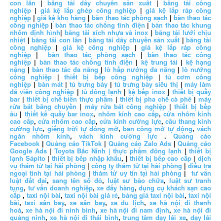
con lăn
|
băng tải dây chuyền sản xuất
|
băng tải công
nghiệp
|
giá kệ lắp ghép công nghiệp
|
giá kệ lắp ráp công
nghiệp
|
giá kệ kho hàng
|
bàn thao tác phòng sạch
|
bàn thao tác
công nghiệp
|
bàn thao tác chống tĩnh điện
|
bàn thao tác khung
nhôm định hình
|
băng tải xích nhựa và inox
|
băng tải lưới chịu
nhiệt
|
băng tải con lăn
|
băng tải dây chuyền sản xuất
|
băng tải
công nghiệp
|
giá kệ công nghiệp
|
giá kệ lắp ráp công
nghiệp
|
bàn thao tác phòng sạch
|
bàn thao tác công
nghiệp
|
bàn thao tác chống tĩnh điện
|
kệ trung tải
|
kệ hạng
nặng
|
bàn thao tác đa năng
|
lò hấp nướng đa năng
|
lò nướng
công nghiệp
|
thiết bị bếp công nghiệp
|
tủ cơm công
nghiệp
|
bàn mát
|
tủ trưng bày
|
tủ trưng bày siêu thị
|
máy làm
đá viên công nghiệp
|
tủ đông lạnh
|
kệ bếp inox
|
thiết bị quầy
bar
|
thiết bị chế biến thực phẩm
|
thiết bị pha chế cà phê
|
máy
rửa bát băng chuyền
|
máy rửa bát công nghiệp
|
thiết bị bếp
âu
|
thiết kế quầy bar inox
,
nhôm kính cao cấp
,
cửa nhôm kính
cao cấp
,
cửa nhôm cao cấp
,
cửa kính cường lực
,
cầu thang kính
cường lực
,
giếng trời tự đóng mở
,
ban công mở tự động
,
vách
ngăn nhôm kính
,
vách kính cường lực
.
Quảng cáo
Facebook
|
Quảng cáo TikTok
|
Quảng cáo Zalo Ads
|
Quảng cáo
Google Ads
|
Toyota Bắc Ninh |
thực phẩm đông lạnh
|
thiết bị
lạnh Sápito
|
thiết bị bếp nhập khẩu
, |
thiết bị bếp cao cấp
|
dịch
vụ thám tử tại hải phòng
|
công ty thám tử tại hải phòng
|
điều tra
ngoại tình tại hải phòng
|
thám tử uy tín tại hải phòng
|
tư vấn
luật đất đai
,
sang tên sổ đỏ
,
luật sư bào chữa
,
luật sư tranh
tụng
,
tư vấn doanh nghiệp
,
xe đẩy hàng
,
dụng cụ khách sạn cao
cấp
,
taxi nội bài
,
taxi nội bài giá rẻ
,
bảng giá taxi nội bài
,
taxi nội
bài
,
taxi sân bay
,
xe sân bay
,
xe du lịch
,
xe hà nội đi thanh
hoá
,
xe hà nội đi ninh bình
,
xe hà nội đi nam định
,
xe hà nội đi
quảng ninh
,
xe hà nội đi thái bình
,
trung tâm dạy lái xe
,
dạy lái