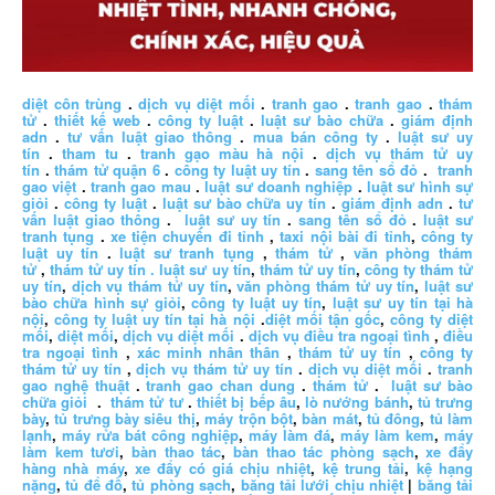
diệt côn trùng
.
dịch vụ diệt mối
.
tranh gao
.
tranh gao
.
thám
tử
.
thiết kế web
.
công ty luật
.
luật sư bào chữa
.
giám định
adn
.
tư vấn luật giao thông
.
mua bán công ty
.
luật sư uy
tín
.
tham tu
.
tranh gạo màu hà nội
.
dịch vụ thám tử uy
tín
.
thám tử quận 6
.
công ty luật uy tín
.
sang tên sổ đỏ
.
tranh
gao việt
.
tranh gao mau
.
luật sư doanh nghiệp
.
luật sư hình sự
giỏi
.
công ty luật
.
luật sư bào chữa uy tín
.
giám định adn
.
tư
vấn luật giao thông
.
luật sư uy tín
.
sang tên sổ đỏ
.
luật sư
tranh tụng
.
xe tiện chuyến đi tỉnh
,
taxi nội bài đi tỉnh
,
công ty
luật uy tín
.
luật sư tranh tụng
,
thám tử
,
văn phòng thám
tử
,
thám tử uy tín .
luật sư uy tín
,
thám tử uy tín
,
công ty thám tử
uy tín
,
dịch vụ thám tử uy tín
,
văn phòng thám tử uy tín
,
luật sư
bào chữa hình sự giỏi
,
công ty luật uy tín
,
luật sư uy tín tại hà
nội
,
công ty luật uy tín tại hà nội
.
diệt mối tận gốc
,
công ty diệt
mối
,
diệt mối
,
dịch vụ diệt mối
.
dịch vụ điều tra ngoại tình
,
điều
tra ngoại tình
,
xác minh nhân thân
,
thám tử uy tín
,
công ty
thám tử uy tín
,
dịch vụ thám tử uy tín
.
dịch vụ diệt mối
.
tranh
gao nghệ thuật
.
tranh gao chan dung
.
thám tử
.
luật sư bào
chữa giỏi
.
thám tử tư
.
thiết bị bếp âu
,
lò nướng bánh
,
tủ trưng
bày
,
tủ trưng bày siêu thị
,
máy trộn bột
,
bàn mát
,
tủ đông
,
tủ làm
lạnh
,
máy rửa bát công nghiệp
,
máy làm đá
,
máy làm kem
,
máy
làm kem tươi
,
bàn thao tác
,
bàn thao tác phòng sạch
,
xe đẩy
hàng nhà máy
,
xe đẩy có giá chịu nhiệt
,
kệ trung tải
,
kệ hạng
nặng
,
tủ để đồ
,
tủ phòng sạch
,
băng tải lưới chịu nhiệt
|
băng tải