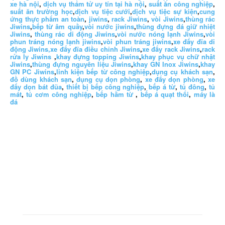
xe hà nội
,
dịch vụ thám tử uy tín tại hà nội
,
suất ăn công nghiệp
,
suất ăn trường học
,
dịch vụ tiệc cưới
,
dịch vụ tiệc sự kiện
,
cung
ứng thực phẩm an toàn
,
jiwins
,
rack Jiwins
,
vòi Jiwins
,
thùng rác
Jiwins
,
bếp từ âm quầy
,
vòi nước jiwins
,
thùng đựng đá giữ nhiệt
Jiwins
,
thùng rác di động Jiwins
,
vòi nước nóng lạnh Jiwins
,
vòi
phun tráng nóng lạnh jiwins
,
vòi phun tráng jiwins
,
xe đẩy đĩa di
động Jiwins,
xe đẩy đĩa điều chỉnh Jiwins
,
xe đẩy rack Jiwins
,
rack
rửa ly Jiwins
,
khay đựng topping Jiwins
,
khay phục vụ chữ nhật
Jiwins
,
thùng đựng nguyên liệu Jiwins
,
khay GN Inox Jiwins
,
khay
GN PC Jiwins
,
linh kiện bếp từ công nghiệp
,
dụng cụ khách sạn
,
đồ dùng khách sạn
,
dụng cụ dọn phòng
,
xe đẩy dọn phòng
,
xe
đẩy dọn bát đũa
,
thiết bị bếp công nghiệp
,
bếp á từ
,
tủ đông
,
tủ
mát
,
tủ cơm công nghiệp
,
bếp hầm từ
,
bếp á quạt thổi
,
máy là
đá