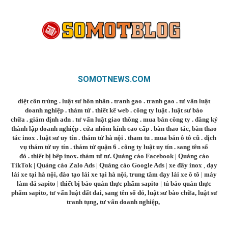
SOMOTNEWS.COM
diệt côn trùng
.
luật sư hôn nhân
.
tranh gao
.
tranh gao
.
tư vấn luật
doanh nghiệp
.
thám tử
.
thiết kế web
.
công ty luật
.
luật sư bào
chữa
.
giám định adn
.
tư vấn luật giao thông
.
mua bán công ty
.
đăng ký
thành lập doanh nghiệp
.
cửa nhôm kính cao cấp
.
bàn thao tác
,
bàn thao
tác inox
.
luật sư uy tín
.
thám tử hà nội
.
tham tu
.
mua bán ô tô cũ
.
dịch
vụ thám tử uy tín
.
thám tử quận 6
.
công ty luật uy tín
.
sang tên sổ
đỏ
.
thiết bị bếp inox
.
thám tử tư
.
Quảng cáo Facebook
|
Quảng cáo
TikTok
|
Quảng cáo Zalo Ads
|
Quảng cáo Google Ads
|
xe đẩy inox
,
dạy
lái xe tại hà nội
,
đào tạo lái xe tại hà nội
,
trung tâm dạy lái xe ô tô
|
máy
làm đá sapito
|
thiết bị bảo quản thực phẩm sapito
|
tủ bảo quản thực
phẩm sapito
,
tư vấn luật đất đai
,
sang tên sổ đỏ
,
luật sư bào chữa
,
luật sư
tranh tụng
,
tư vấn doanh nghiệp
,