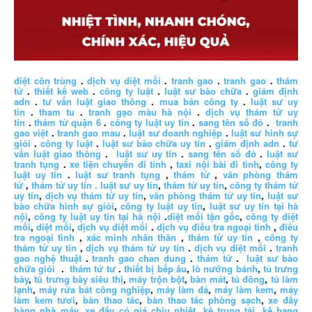
diệt côn trùng
.
dịch vụ diệt mối
.
tranh gao
.
tranh gao
.
thám
tử
.
thiết kế web
.
công ty luật
.
luật sư bào chữa
.
giám định
adn
.
tư vấn luật giao thông
.
mua bán công ty
.
luật sư uy
tín
.
tham tu
.
tranh gạo màu hà nội
.
dịch vụ thám tử uy
tín
.
thám tử quận 6
.
công ty luật uy tín
.
sang tên sổ đỏ
.
tranh
gao việt
.
tranh gao mau
.
luật sư doanh nghiệp
.
luật sư hình sự
giỏi
.
công ty luật
.
luật sư bào chữa uy tín
.
giám định adn
.
tư
vấn luật giao thông
.
luật sư uy tín
.
sang tên sổ đỏ
.
luật sư
tranh tụng
.
xe tiện chuyến đi tỉnh
,
taxi nội bài đi tỉnh
,
công ty
luật uy tín
.
luật sư tranh tụng
,
thám tử
,
văn phòng thám
tử
,
thám tử uy tín .
luật sư uy tín
,
thám tử uy tín
,
công ty thám tử
uy tín
,
dịch vụ thám tử uy tín
,
văn phòng thám tử uy tín
,
luật sư
bào chữa hình sự giỏi
,
công ty luật uy tín
,
luật sư uy tín tại hà
nội
,
công ty luật uy tín tại hà nội
.
diệt mối tận gốc
,
công ty diệt
mối
,
diệt mối
,
dịch vụ diệt mối
.
dịch vụ điều tra ngoại tình
,
điều
tra ngoại tình
,
xác minh nhân thân
,
thám tử uy tín
,
công ty
thám tử uy tín
,
dịch vụ thám tử uy tín
.
dịch vụ diệt mối
.
tranh
gao nghệ thuật
.
tranh gao chan dung
.
thám tử
.
luật sư bào
chữa giỏi
.
thám tử tư
.
thiết bị bếp âu
,
lò nướng bánh
,
tủ trưng
bày
,
tủ trưng bày siêu thị
,
máy trộn bột
,
bàn mát
,
tủ đông
,
tủ làm
lạnh
,
máy rửa bát công nghiệp
,
máy làm đá
,
máy làm kem
,
máy
làm kem tươi
,
bàn thao tác
,
bàn thao tác phòng sạch
,
xe đẩy
hàng nhà máy
,
xe đẩy có giá chịu nhiệt
,
kệ trung tải
,
kệ hạng