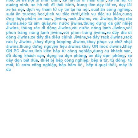
quảng ninh
,
xe hà nội đi thái bình
,
trung tâm dạy lái xe
,
dạy lái
xe hà nội
,
dịch vụ thám tử uy tín tại hà nội
,
suất ăn công nghiệp
,
suất ăn trường học
,
dịch vụ tiệc cưới
,
dịch vụ tiệc sự kiện
,
cung
ứng thực phẩm an toàn
,
jiwins
,
rack Jiwins
,
vòi Jiwins
,
thùng rác
Jiwins
,
bếp từ âm quầy
,
vòi nước jiwins
,
thùng đựng đá giữ nhiệt
Jiwins
,
thùng rác di động Jiwins
,
vòi nước nóng lạnh Jiwins
,
vòi
phun tráng nóng lạnh jiwins
,
vòi phun tráng jiwins
,
xe đẩy đĩa di
động Jiwins,
xe đẩy đĩa điều chỉnh Jiwins
,
xe đẩy rack Jiwins
,
rack
rửa ly Jiwins
,
khay đựng topping Jiwins
,
khay phục vụ chữ nhật
Jiwins
,
thùng đựng nguyên liệu Jiwins
,
khay GN Inox Jiwins
,
khay
GN PC Jiwins
,
linh kiện bếp từ công nghiệp
,
dụng cụ khách sạn
,
đồ dùng khách sạn
,
dụng cụ dọn phòng
,
xe đẩy dọn phòng
,
xe
đẩy dọn bát đũa
,
thiết bị bếp công nghiệp
,
bếp á từ
,
tủ đông
,
tủ
mát
,
tủ cơm công nghiệp
,
bếp hầm từ
,
bếp á quạt thổi
,
máy là
đá