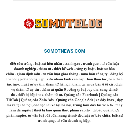
SOMOTNEWS.COM
diệt côn trùng
.
luật sư hôn nhân
.
tranh gao
.
tranh gao
.
tư vấn luật
doanh nghiệp
.
thám tử
.
thiết kế web
.
công ty luật
.
luật sư bào
chữa
.
giám định adn
.
tư vấn luật giao thông
.
mua bán công ty
.
đăng ký
thành lập doanh nghiệp
.
cửa nhôm kính cao cấp
.
bàn thao tác
,
bàn thao
tác inox
.
luật sư uy tín
.
thám tử hà nội
.
tham tu
.
mua bán ô tô cũ
.
dịch
vụ thám tử uy tín
.
thám tử quận 6
.
công ty luật uy tín
.
sang tên sổ
đỏ
.
thiết bị bếp inox
.
thám tử tư
.
Quảng cáo Facebook
|
Quảng cáo
TikTok
|
Quảng cáo Zalo Ads
|
Quảng cáo Google Ads
|
xe đẩy inox
,
dạy
lái xe tại hà nội
,
đào tạo lái xe tại hà nội
,
trung tâm dạy lái xe ô tô
|
máy
làm đá sapito
|
thiết bị bảo quản thực phẩm sapito
|
tủ bảo quản thực
phẩm sapito
,
tư vấn luật đất đai
,
sang tên sổ đỏ
,
luật sư bào chữa
,
luật sư
tranh tụng
,
tư vấn doanh nghiệp
,