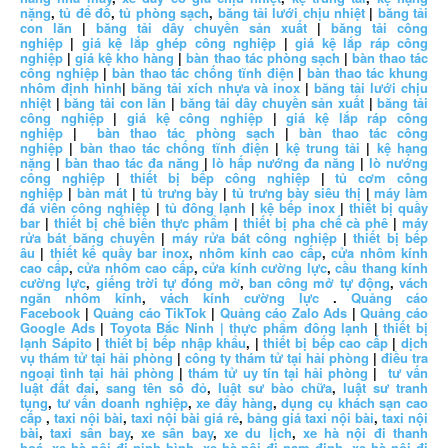
nặng
,
tủ để đồ
,
tủ phòng sạch
,
băng tải lưới chịu nhiệt
|
băng tải
con lăn
|
băng tải dây chuyền sản xuất
|
băng tải công
nghiệp
|
giá kệ lắp ghép công nghiệp
|
giá kệ lắp ráp công
nghiệp
|
giá kệ kho hàng
|
bàn thao tác phòng sạch
|
bàn thao tác
công nghiệp
|
bàn thao tác chống tĩnh điện
|
bàn thao tác khung
nhôm định hình
|
băng tải xích nhựa và inox
|
băng tải lưới chịu
nhiệt
|
băng tải con lăn
|
băng tải dây chuyền sản xuất
|
băng tải
công nghiệp
|
giá kệ công nghiệp
|
giá kệ lắp ráp công
nghiệp
|
bàn thao tác phòng sạch
|
bàn thao tác công
nghiệp
|
bàn thao tác chống tĩnh điện
|
kệ trung tải
|
kệ hạng
nặng
|
bàn thao tác đa năng
|
lò hấp nướng đa năng
|
lò nướng
công nghiệp
|
thiết bị bếp công nghiệp
|
tủ cơm công
nghiệp
|
bàn mát
|
tủ trưng bày
|
tủ trưng bày siêu thị
|
máy làm
đá viên công nghiệp
|
tủ đông lạnh
|
kệ bếp inox
|
thiết bị quầy
bar
|
thiết bị chế biến thực phẩm
|
thiết bị pha chế cà phê
|
máy
rửa bát băng chuyền
|
máy rửa bát công nghiệp
|
thiết bị bếp
âu
|
thiết kế quầy bar inox
,
nhôm kính cao cấp
,
cửa nhôm kính
cao cấp
,
cửa nhôm cao cấp
,
cửa kính cường lực
,
cầu thang kính
cường lực
,
giếng trời tự đóng mở
,
ban công mở tự động
,
vách
ngăn nhôm kính
,
vách kính cường lực
.
Quảng cáo
Facebook
|
Quảng cáo TikTok
|
Quảng cáo Zalo Ads
|
Quảng cáo
Google Ads
|
Toyota Bắc Ninh |
thực phẩm đông lạnh
|
thiết bị
lạnh Sápito
|
thiết bị bếp nhập khẩu
, |
thiết bị bếp cao cấp
|
dịch
vụ thám tử tại hải phòng
|
công ty thám tử tại hải phòng
|
điều tra
ngoại tình tại hải phòng
|
thám tử uy tín tại hải phòng
|
tư vấn
luật đất đai
,
sang tên sổ đỏ
,
luật sư bào chữa
,
luật sư tranh
tụng
,
tư vấn doanh nghiệp
,
xe đẩy hàng
,
dụng cụ khách sạn cao
cấp
,
taxi nội bài
,
taxi nội bài giá rẻ
,
bảng giá taxi nội bài
,
taxi nội
bài
,
taxi sân bay
,
xe sân bay
,
xe du lịch
,
xe hà nội đi thanh
hoá
,
xe hà nội đi ninh bình
,
xe hà nội đi nam định
,
xe hà nội đi