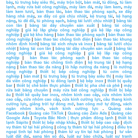
bày
,
tủ trưng bày siêu thị
,
máy trộn bột
,
bàn mát
,
tủ đông
,
tủ làm
lạnh
,
máy rửa bát công nghiệp
,
máy làm đá
,
máy làm kem
,
máy
làm kem tươi
,
bàn thao tác
,
bàn thao tác phòng sạch
,
xe đẩy
hàng nhà máy
,
xe đẩy có giá chịu nhiệt
,
kệ trung tải
,
kệ hạng
nặng
,
tủ để đồ
,
tủ phòng sạch
,
băng tải lưới chịu nhiệt
|
băng tải
con lăn
|
băng tải dây chuyền sản xuất
|
băng tải công
nghiệp
|
giá kệ lắp ghép công nghiệp
|
giá kệ lắp ráp công
nghiệp
|
giá kệ kho hàng
|
bàn thao tác phòng sạch
|
bàn thao tác
công nghiệp
|
bàn thao tác chống tĩnh điện
|
bàn thao tác khung
nhôm định hình
|
băng tải xích nhựa và inox
|
băng tải lưới chịu
nhiệt
|
băng tải con lăn
|
băng tải dây chuyền sản xuất
|
băng tải
công nghiệp
|
giá kệ công nghiệp
|
giá kệ lắp ráp công
nghiệp
|
bàn thao tác phòng sạch
|
bàn thao tác công
nghiệp
|
bàn thao tác chống tĩnh điện
|
kệ trung tải
|
kệ hạng
nặng
|
bàn thao tác đa năng
|
lò hấp nướng đa năng
|
lò nướng
công nghiệp
|
thiết bị bếp công nghiệp
|
tủ cơm công
nghiệp
|
bàn mát
|
tủ trưng bày
|
tủ trưng bày siêu thị
|
máy làm
đá viên công nghiệp
|
tủ đông lạnh
|
kệ bếp inox
|
thiết bị quầy
bar
|
thiết bị chế biến thực phẩm
|
thiết bị pha chế cà phê
|
máy
rửa bát băng chuyền
|
máy rửa bát công nghiệp
|
thiết bị bếp
âu
|
thiết kế quầy bar inox
,
nhôm kính cao cấp
,
cửa nhôm kính
cao cấp
,
cửa nhôm cao cấp
,
cửa kính cường lực
,
cầu thang kính
cường lực
,
giếng trời tự đóng mở
,
ban công mở tự động
,
vách
ngăn nhôm kính
,
vách kính cường lực
.
Quảng cáo
Facebook
|
Quảng cáo TikTok
|
Quảng cáo Zalo Ads
|
Quảng cáo
Google Ads
|
Toyota Bắc Ninh |
thực phẩm đông lạnh
|
thiết bị
lạnh Sápito
|
thiết bị bếp nhập khẩu
, |
thiết bị bếp cao cấp
|
dịch
vụ thám tử tại hải phòng
|
công ty thám tử tại hải phòng
|
điều tra
ngoại tình tại hải phòng
|
thám tử uy tín tại hải phòng
|
tư vấn
luật đất đai
,
sang tên sổ đỏ
,
luật sư bào chữa
,
luật sư tranh