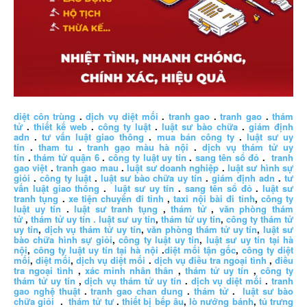
diệt côn trùng
.
dịch vụ diệt mối
.
tranh gao
.
tranh gao
.
thám
tử
.
thiết kế web
.
công ty luật
.
luật sư bào chữa
.
giám định
adn
.
tư vấn luật giao thông
.
mua bán công ty
.
luật sư uy
tín
.
tham tu
.
tranh gạo màu hà nội
.
dịch vụ thám tử uy
tín
.
thám tử quận 6
.
công ty luật uy tín
.
sang tên sổ đỏ
.
tranh
gao việt
.
tranh gao mau
.
luật sư doanh nghiệp
.
luật sư hình sự
giỏi
.
công ty luật
.
luật sư bào chữa uy tín
.
giám định adn
.
tư
vấn luật giao thông
.
luật sư uy tín
.
sang tên sổ đỏ
.
luật sư
tranh tụng
.
xe tiện chuyến đi tỉnh
,
taxi nội bài đi tỉnh
,
công ty
luật uy tín
.
luật sư tranh tụng
,
thám tử
,
văn phòng thám
tử
,
thám tử uy tín .
luật sư uy tín
,
thám tử uy tín
,
công ty thám tử
uy tín
,
dịch vụ thám tử uy tín
,
văn phòng thám tử uy tín
,
luật sư
bào chữa hình sự giỏi
,
công ty luật uy tín
,
luật sư uy tín tại hà
nội
,
công ty luật uy tín tại hà nội
.
diệt mối tận gốc
,
công ty diệt
mối
,
diệt mối
,
dịch vụ diệt mối
.
dịch vụ điều tra ngoại tình
,
điều
tra ngoại tình
,
xác minh nhân thân
,
thám tử uy tín
,
công ty
thám tử uy tín
,
dịch vụ thám tử uy tín
.
dịch vụ diệt mối
.
tranh
gao nghệ thuật
.
tranh gao chan dung
.
thám tử
.
luật sư bào
chữa giỏi
.
thám tử tư
.
thiết bị bếp âu
,
lò nướng bánh
,
tủ trưng