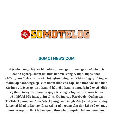
SOMOTNEWS.COM
diệt côn trùng
.
luật sư hôn nhân
.
tranh gao
.
tranh gao
.
tư vấn luật
doanh nghiệp
.
thám tử
.
thiết kế web
.
công ty luật
.
luật sư bào
chữa
.
giám định adn
.
tư vấn luật giao thông
.
mua bán công ty
.
đăng ký
thành lập doanh nghiệp
.
cửa nhôm kính cao cấp
.
bàn thao tác
,
bàn thao
tác inox
.
luật sư uy tín
.
thám tử hà nội
.
tham tu
.
mua bán ô tô cũ
.
dịch
vụ thám tử uy tín
.
thám tử quận 6
.
công ty luật uy tín
.
sang tên sổ
đỏ
.
thiết bị bếp inox
.
thám tử tư
.
Quảng cáo Facebook
|
Quảng cáo
TikTok
|
Quảng cáo Zalo Ads
|
Quảng cáo Google Ads
|
xe đẩy inox
,
dạy
lái xe tại hà nội
,
đào tạo lái xe tại hà nội
,
trung tâm dạy lái xe ô tô
|
máy
làm đá sapito
|
thiết bị bảo quản thực phẩm sapito
|
tủ bảo quản thực