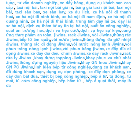
tụng
,
tư vấn doanh nghiệp
,
xe đẩy hàng
,
dụng cụ khách sạn cao
cấp
,
taxi nội bài
,
taxi nội bài giá rẻ
,
bảng giá taxi nội bài
,
taxi nội
bài
,
taxi sân bay
,
xe sân bay
,
xe du lịch
,
xe hà nội đi thanh
hoá
,
xe hà nội đi ninh bình
,
xe hà nội đi nam định
,
xe hà nội đi
quảng ninh
,
xe hà nội đi thái bình
,
trung tâm dạy lái xe
,
dạy lái
xe hà nội
,
dịch vụ thám tử uy tín tại hà nội
,
suất ăn công nghiệp
,
suất ăn trường học
,
dịch vụ tiệc cưới
,
dịch vụ tiệc sự kiện
,
cung
ứng thực phẩm an toàn
,
jiwins
,
rack Jiwins
,
vòi Jiwins
,
thùng rác
Jiwins
,
bếp từ âm quầy
,
vòi nước jiwins
,
thùng đựng đá giữ nhiệt
Jiwins
,
thùng rác di động Jiwins
,
vòi nước nóng lạnh Jiwins
,
vòi
phun tráng nóng lạnh jiwins
,
vòi phun tráng jiwins
,
xe đẩy đĩa di
động Jiwins,
xe đẩy đĩa điều chỉnh Jiwins
,
xe đẩy rack Jiwins
,
rack
rửa ly Jiwins
,
khay đựng topping Jiwins
,
khay phục vụ chữ nhật
Jiwins
,
thùng đựng nguyên liệu Jiwins
,
khay GN Inox Jiwins
,
khay
GN PC Jiwins
,
linh kiện bếp từ công nghiệp
,
dụng cụ khách sạn
,
đồ dùng khách sạn
,
dụng cụ dọn phòng
,
xe đẩy dọn phòng
,
xe
đẩy dọn bát đũa
,
thiết bị bếp công nghiệp
,
bếp á từ
,
tủ đông
,
tủ
mát
,
tủ cơm công nghiệp
,
bếp hầm từ
,
bếp á quạt thổi
,
máy là
đá