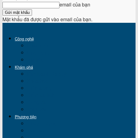
email của bạn
Mật khẩu đã được gửi vào email của bạn.
so mot blog
Công nghệ
Phần mềm
Ứng dụng
Vật liệu
Khám phá
Kim loại & Đá quý
Khoa học
Hiện tượng
Điểm du lịch
Động vật
Thực vật
Phương tiện
Chuyên dụng
Tàu bay
Tàu hỏa