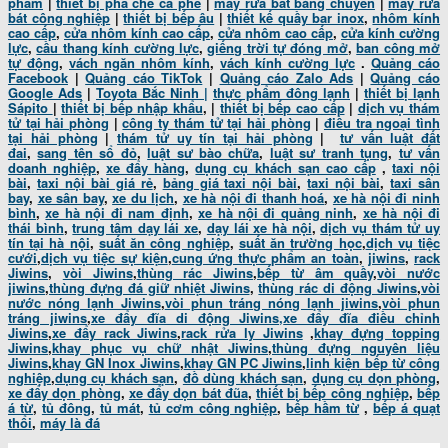
phẩm
|
thiết bị pha chế cà phê
|
máy rửa bát băng chuyền
|
máy rửa
bát công nghiệp
|
thiết bị bếp âu
|
thiết kế quầy bar inox
,
nhôm kính
cao cấp
,
cửa nhôm kính cao cấp
,
cửa nhôm cao cấp
,
cửa kính cường
lực
,
cầu thang kính cường lực
,
giếng trời tự đóng mở
,
ban công mở
tự động
,
vách ngăn nhôm kính
,
vách kính cường lực
.
Quảng cáo
Facebook
|
Quảng cáo TikTok
|
Quảng cáo Zalo Ads
|
Quảng cáo
Google Ads
|
Toyota Bắc Ninh |
thực phẩm đông lạnh
|
thiết bị lạnh
Sápito
|
thiết bị bếp nhập khẩu
, |
thiết bị bếp cao cấp
|
dịch vụ thám
tử tại hải phòng
|
công ty thám tử tại hải phòng
|
điều tra ngoại tình
tại hải phòng
|
thám tử uy tín tại hải phòng
|
tư vấn luật đất
đai
,
sang tên sổ đỏ
,
luật sư bào chữa
,
luật sư tranh tụng
,
tư vấn
doanh nghiệp
,
xe đẩy hàng
,
dụng cụ khách sạn cao cấp
,
taxi nội
bài
,
taxi nội bài giá rẻ
,
bảng giá taxi nội bài
,
taxi nội bài
,
taxi sân
bay
,
xe sân bay
,
xe du lịch
,
xe hà nội đi thanh hoá
,
xe hà nội đi ninh
bình
,
xe hà nội đi nam định
,
xe hà nội đi quảng ninh
,
xe hà nội đi
thái bình
,
trung tâm dạy lái xe
,
dạy lái xe hà nội
,
dịch vụ thám tử uy
tín tại hà nội
,
suất ăn công nghiệp
,
suất ăn trường học
,
dịch vụ tiệc
cưới
,
dịch vụ tiệc sự kiện
,
cung ứng thực phẩm an toàn
,
jiwins
,
rack
Jiwins
,
vòi Jiwins
,
thùng rác Jiwins
,
bếp từ âm quầy
,
vòi nước
jiwins
,
thùng đựng đá giữ nhiệt Jiwins
,
thùng rác di động Jiwins
,
vòi
nước nóng lạnh Jiwins
,
vòi phun tráng nóng lạnh jiwins
,
vòi phun
tráng jiwins
,
xe đẩy đĩa di động Jiwins,
xe đẩy đĩa điều chỉnh
Jiwins
,
xe đẩy rack Jiwins
,
rack rửa ly Jiwins
,
khay đựng topping
Jiwins
,
khay phục vụ chữ nhật Jiwins
,
thùng đựng nguyên liệu
Jiwins
,
khay GN Inox Jiwins
,
khay GN PC Jiwins
,
linh kiện bếp từ công
nghiệp
,
dụng cụ khách sạn
,
đồ dùng khách sạn
,
dụng cụ dọn phòng
,
xe đẩy dọn phòng
,
xe đẩy dọn bát đũa
,
thiết bị bếp công nghiệp
,
bếp
á từ
,
tủ đông
,
tủ mát
,
tủ cơm công nghiệp
,
bếp hầm từ
,
bếp á quạt
thổi
,
máy là đá