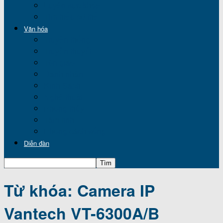
Luyện sức khỏe
Tìm hiểu cơ thể
Văn hóa
Truyền thống
Truyền thuyết
Tôn giáo
Danh nhân
Kinh Sách
Nghệ thuật
Phong thủy
Tâm linh
Phong cách sống
Diễn đàn
Từ khóa: Camera IP
Vantech VT-6300A/B