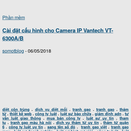
Phần mềm
Cài đặt cấu hình cho Camera IP Vantech VT-
6300A/B
somotblog
-
06/05/2018
diệt côn trùng
.
dịch vụ diệt mối
.
tranh gao
.
tranh gao
.
thám
tử
.
thiết kế web
.
công ty luật
.
luật sư bào chữa
.
giám định adn
.
tư
vấn luật giao thông
.
mua bán công ty
.
luật sư uy tín
.
tham
tu
.
tranh gạo màu hà nội
.
dịch vụ thám tử uy tín
.
thám tử quận
6
.
công ty luật uy tín
.
sang tên sổ đỏ
.
tranh gao việt
.
tranh gao