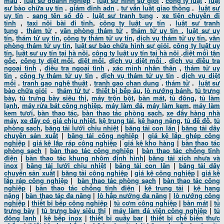
mau
.
luật sư doanh nghiệp
.
luật sư hình sự giỏi
.
công ty luật
.
luật
sư bào chữa uy tín
.
giám định adn
.
tư vấn luật giao thông
.
luật sư
uy tín
.
sang tên sổ đỏ
.
luật sư tranh tụng
.
xe tiện chuyến đi
tỉnh
,
taxi nội bài đi tỉnh
,
công ty luật uy tín
.
luật sư tranh
tụng
,
thám tử
,
văn phòng thám tử
,
thám tử uy tín .
luật sư uy
tín
,
thám tử uy tín
,
công ty thám tử uy tín
,
dịch vụ thám tử uy tín
,
văn
phòng thám tử uy tín
,
luật sư bào chữa hình sự giỏi
,
công ty luật uy
tín
,
luật sư uy tín tại hà nội
,
công ty luật uy tín tại hà nội
.
diệt mối tận
gốc
,
công ty diệt mối
,
diệt mối
,
dịch vụ diệt mối
.
dịch vụ điều tra
ngoại tình
,
điều tra ngoại tình
,
xác minh nhân thân
,
thám tử uy
tín
,
công ty thám tử uy tín
,
dịch vụ thám tử uy tín
.
dịch vụ diệt
mối
.
tranh gao nghệ thuật
.
tranh gao chan dung
.
thám tử
.
luật sư
bào chữa giỏi
.
thám tử tư
.
thiết bị bếp âu
,
lò nướng bánh
,
tủ trưng
bày
,
tủ trưng bày siêu thị
,
máy trộn bột
,
bàn mát
,
tủ đông
,
tủ làm
lạnh
,
máy rửa bát công nghiệp
,
máy làm đá
,
máy làm kem
,
máy làm
kem tươi
,
bàn thao tác
,
bàn thao tác phòng sạch
,
xe đẩy hàng nhà
máy
,
xe đẩy có giá chịu nhiệt
,
kệ trung tải
,
kệ hạng nặng
,
tủ để đồ
,
tủ
phòng sạch
,
băng tải lưới chịu nhiệt
|
băng tải con lăn
|
băng tải dây
chuyền sản xuất
|
băng tải công nghiệp
|
giá kệ lắp ghép công
nghiệp
|
giá kệ lắp ráp công nghiệp
|
giá kệ kho hàng
|
bàn thao tác
phòng sạch
|
bàn thao tác công nghiệp
|
bàn thao tác chống tĩnh
điện
|
bàn thao tác khung nhôm định hình
|
băng tải xích nhựa và
inox
|
băng tải lưới chịu nhiệt
|
băng tải con lăn
|
băng tải dây
chuyền sản xuất
|
băng tải công nghiệp
|
giá kệ công nghiệp
|
giá kệ
lắp ráp công nghiệp
|
bàn thao tác phòng sạch
|
bàn thao tác công
nghiệp
|
bàn thao tác chống tĩnh điện
|
kệ trung tải
|
kệ hạng
nặng
|
bàn thao tác đa năng
|
lò hấp nướng đa năng
|
lò nướng công
nghiệp
|
thiết bị bếp công nghiệp
|
tủ cơm công nghiệp
|
bàn mát
|
tủ
trưng bày
|
tủ trưng bày siêu thị
|
máy làm đá viên công nghiệp
|
tủ
đông lạnh
|
kệ bếp inox
|
thiết bị quầy bar
|
thiết bị chế biến thực