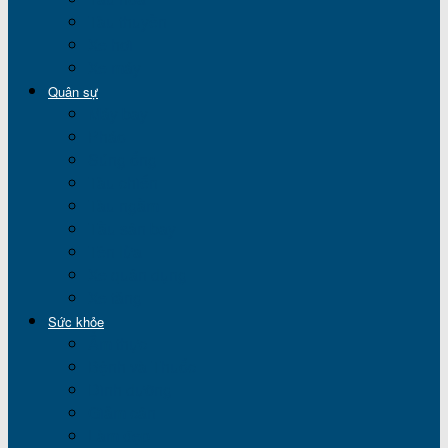
Tàu thuyền
Xe hơi
Xe máy
Quân sự
Máy bay
Pháo
Súng ống
Tàu chiến
Tàu ngầm
Tầu sân bay
Tên lửa
Xe quân dụng
Xe tăng
Sức khỏe
Ẩm thực
Bệnh và Thuốc
Dinh dưỡng
Giảm cân
Làm đẹp