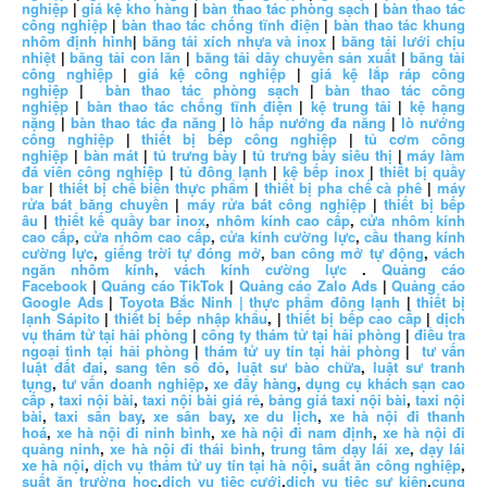
nghiệp
|
giá kệ kho hàng
|
bàn thao tác phòng sạch
|
bàn thao tác
công nghiệp
|
bàn thao tác chống tĩnh điện
|
bàn thao tác khung
nhôm định hình
|
băng tải xích nhựa và inox
|
băng tải lưới chịu
nhiệt
|
băng tải con lăn
|
băng tải dây chuyền sản xuất
|
băng tải
công nghiệp
|
giá kệ công nghiệp
|
giá kệ lắp ráp công
nghiệp
|
bàn thao tác phòng sạch
|
bàn thao tác công
nghiệp
|
bàn thao tác chống tĩnh điện
|
kệ trung tải
|
kệ hạng
nặng
|
bàn thao tác đa năng
|
lò hấp nướng đa năng
|
lò nướng
công nghiệp
|
thiết bị bếp công nghiệp
|
tủ cơm công
nghiệp
|
bàn mát
|
tủ trưng bày
|
tủ trưng bày siêu thị
|
máy làm
đá viên công nghiệp
|
tủ đông lạnh
|
kệ bếp inox
|
thiết bị quầy
bar
|
thiết bị chế biến thực phẩm
|
thiết bị pha chế cà phê
|
máy
rửa bát băng chuyền
|
máy rửa bát công nghiệp
|
thiết bị bếp
âu
|
thiết kế quầy bar inox
,
nhôm kính cao cấp
,
cửa nhôm kính
cao cấp
,
cửa nhôm cao cấp
,
cửa kính cường lực
,
cầu thang kính
cường lực
,
giếng trời tự đóng mở
,
ban công mở tự động
,
vách
ngăn nhôm kính
,
vách kính cường lực
.
Quảng cáo
Facebook
|
Quảng cáo TikTok
|
Quảng cáo Zalo Ads
|
Quảng cáo
Google Ads
|
Toyota Bắc Ninh |
thực phẩm đông lạnh
|
thiết bị
lạnh Sápito
|
thiết bị bếp nhập khẩu
, |
thiết bị bếp cao cấp
|
dịch
vụ thám tử tại hải phòng
|
công ty thám tử tại hải phòng
|
điều tra
ngoại tình tại hải phòng
|
thám tử uy tín tại hải phòng
|
tư vấn
luật đất đai
,
sang tên sổ đỏ
,
luật sư bào chữa
,
luật sư tranh
tụng
,
tư vấn doanh nghiệp
,
xe đẩy hàng
,
dụng cụ khách sạn cao
cấp
,
taxi nội bài
,
taxi nội bài giá rẻ
,
bảng giá taxi nội bài
,
taxi nội
bài
,
taxi sân bay
,
xe sân bay
,
xe du lịch
,
xe hà nội đi thanh
hoá
,
xe hà nội đi ninh bình
,
xe hà nội đi nam định
,
xe hà nội đi
quảng ninh
,
xe hà nội đi thái bình
,
trung tâm dạy lái xe
,
dạy lái
xe hà nội
,
dịch vụ thám tử uy tín tại hà nội
,
suất ăn công nghiệp
,
suất ăn trường học
,
dịch vụ tiệc cưới
,
dịch vụ tiệc sự kiện
,
cung