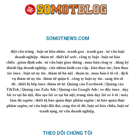
SOMOTNEWS.COM
diệt côn trùng
.
luật sư hôn nhân
.
tranh gao
.
tranh gao
.
tư vấn luật
doanh nghiệp
.
thám tử
.
thiết kế web
.
công ty luật
.
luật sư bào
chữa
.
giám định adn
.
tư vấn luật giao thông
.
mua bán công ty
.
đăng ký
thành lập doanh nghiệp
.
cửa nhôm kính cao cấp
.
bàn thao tác
,
bàn thao
tác inox
.
luật sư uy tín
.
thám tử hà nội
.
tham tu
.
mua bán ô tô cũ
.
dịch
vụ thám tử uy tín
.
thám tử quận 6
.
công ty luật uy tín
.
sang tên sổ
đỏ
.
thiết bị bếp inox
.
thám tử tư
.
Quảng cáo Facebook
|
Quảng cáo
TikTok
|
Quảng cáo Zalo Ads
|
Quảng cáo Google Ads
|
xe đẩy inox
,
dạy
lái xe tại hà nội
,
đào tạo lái xe tại hà nội
,
trung tâm dạy lái xe ô tô
|
máy
làm đá sapito
|
thiết bị bảo quản thực phẩm sapito
|
tủ bảo quản thực
phẩm sapito
,
tư vấn luật đất đai
,
sang tên sổ đỏ
,
luật sư bào chữa
,
luật sư
tranh tụng
,
tư vấn doanh nghiệp
,
THEO DÕI CHÚNG TÔI