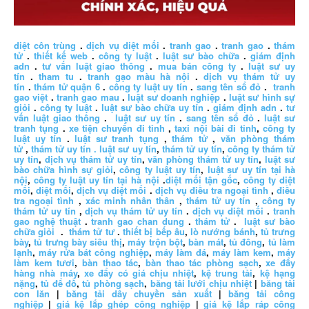
diệt côn trùng
.
dịch vụ diệt mối
.
tranh gao
.
tranh gao
.
thám
tử
.
thiết kế web
.
công ty luật
.
luật sư bào chữa
.
giám định
adn
.
tư vấn luật giao thông
.
mua bán công ty
.
luật sư uy
tín
.
tham tu
.
tranh gạo màu hà nội
.
dịch vụ thám tử uy
tín
.
thám tử quận 6
.
công ty luật uy tín
.
sang tên sổ đỏ
.
tranh
gao việt
.
tranh gao mau
.
luật sư doanh nghiệp
.
luật sư hình sự
giỏi
.
công ty luật
.
luật sư bào chữa uy tín
.
giám định adn
.
tư
vấn luật giao thông
.
luật sư uy tín
.
sang tên sổ đỏ
.
luật sư
tranh tụng
.
xe tiện chuyến đi tỉnh
,
taxi nội bài đi tỉnh
,
công ty
luật uy tín
.
luật sư tranh tụng
,
thám tử
,
văn phòng thám
tử
,
thám tử uy tín .
luật sư uy tín
,
thám tử uy tín
,
công ty thám tử
uy tín
,
dịch vụ thám tử uy tín
,
văn phòng thám tử uy tín
,
luật sư
bào chữa hình sự giỏi
,
công ty luật uy tín
,
luật sư uy tín tại hà
nội
,
công ty luật uy tín tại hà nội
.
diệt mối tận gốc
,
công ty diệt
mối
,
diệt mối
,
dịch vụ diệt mối
.
dịch vụ điều tra ngoại tình
,
điều
tra ngoại tình
,
xác minh nhân thân
,
thám tử uy tín
,
công ty
thám tử uy tín
,
dịch vụ thám tử uy tín
.
dịch vụ diệt mối
.
tranh
gao nghệ thuật
.
tranh gao chan dung
.
thám tử
.
luật sư bào
chữa giỏi
.
thám tử tư
.
thiết bị bếp âu
,
lò nướng bánh
,
tủ trưng
bày
,
tủ trưng bày siêu thị
,
máy trộn bột
,
bàn mát
,
tủ đông
,
tủ làm
lạnh
,
máy rửa bát công nghiệp
,
máy làm đá
,
máy làm kem
,
máy
làm kem tươi
,
bàn thao tác
,
bàn thao tác phòng sạch
,
xe đẩy
hàng nhà máy
,
xe đẩy có giá chịu nhiệt
,
kệ trung tải
,
kệ hạng
nặng
,
tủ để đồ
,
tủ phòng sạch
,
băng tải lưới chịu nhiệt
|
băng tải
con lăn
|
băng tải dây chuyền sản xuất
|
băng tải công
nghiệp
|
giá kệ lắp ghép công nghiệp
|
giá kệ lắp ráp công