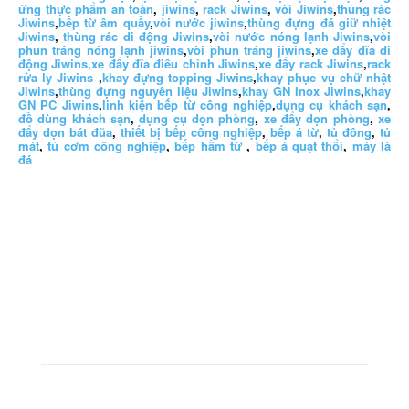
ứng thực phẩm an toàn
,
jiwins
,
rack Jiwins
,
vòi Jiwins
,
thùng rác
Jiwins
,
bếp từ âm quầy
,
vòi nước jiwins
,
thùng đựng đá giữ nhiệt
Jiwins
,
thùng rác di động Jiwins
,
vòi nước nóng lạnh Jiwins
,
vòi
phun tráng nóng lạnh jiwins
,
vòi phun tráng jiwins
,
xe đẩy đĩa di
động Jiwins,
xe đẩy đĩa điều chỉnh Jiwins
,
xe đẩy rack Jiwins
,
rack
rửa ly Jiwins
,
khay đựng topping Jiwins
,
khay phục vụ chữ nhật
Jiwins
,
thùng đựng nguyên liệu Jiwins
,
khay GN Inox Jiwins
,
khay
GN PC Jiwins
,
linh kiện bếp từ công nghiệp
,
dụng cụ khách sạn
,
đồ dùng khách sạn
,
dụng cụ dọn phòng
,
xe đẩy dọn phòng
,
xe
đẩy dọn bát đũa
,
thiết bị bếp công nghiệp
,
bếp á từ
,
tủ đông
,
tủ
mát
,
tủ cơm công nghiệp
,
bếp hầm từ
,
bếp á quạt thổi
,
máy là
đá