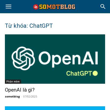
Từ khóa: ChatGPT
Phần mềm
OpenAI là gì?
somotblog
-
07/02/2025