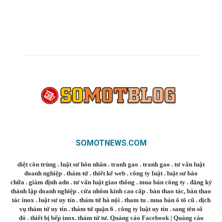
SOMOTNEWS.COM
diệt côn trùng
.
luật sư hôn nhân
.
tranh gao
.
tranh gao
.
tư vấn luật
doanh nghiệp
.
thám tử
.
thiết kế web
.
công ty luật
.
luật sư bào
chữa
.
giám định adn
.
tư vấn luật giao thông
.
mua bán công ty
.
đăng ký
thành lập doanh nghiệp
.
cửa nhôm kính cao cấp
.
bàn thao tác
,
bàn thao
tác inox
.
luật sư uy tín
.
thám tử hà nội
.
tham tu
.
mua bán ô tô cũ
.
dịch
vụ thám tử uy tín
.
thám tử quận 6
.
công ty luật uy tín
.
sang tên sổ
đỏ
.
thiết bị bếp inox
.
thám tử tư
.
Quảng cáo Facebook
|
Quảng cáo