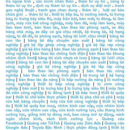
tra ngoại tình
,
xác minh nhân thân
,
thám tử uy tín
,
công ty
thám tử uy tín
,
dịch vụ thám tử uy tín
.
dịch vụ diệt mối
.
tranh
gao nghệ thuật
.
tranh gao chan dung
.
thám tử
.
luật sư bào
chữa giỏi
.
thám tử tư
.
thiết bị bếp âu
,
lò nướng bánh
,
tủ trưng
bày
,
tủ trưng bày siêu thị
,
máy trộn bột
,
bàn mát
,
tủ đông
,
tủ làm
lạnh
,
máy rửa bát công nghiệp
,
máy làm đá
,
máy làm kem
,
máy
làm kem tươi
,
bàn thao tác
,
bàn thao tác phòng sạch
,
xe đẩy
hàng nhà máy
,
xe đẩy có giá chịu nhiệt
,
kệ trung tải
,
kệ hạng
nặng
,
tủ để đồ
,
tủ phòng sạch
,
băng tải lưới chịu nhiệt
|
băng tải
con lăn
|
băng tải dây chuyền sản xuất
|
băng tải công
nghiệp
|
giá kệ lắp ghép công nghiệp
|
giá kệ lắp ráp công
nghiệp
|
giá kệ kho hàng
|
bàn thao tác phòng sạch
|
bàn thao tác
công nghiệp
|
bàn thao tác chống tĩnh điện
|
bàn thao tác khung
nhôm định hình
|
băng tải xích nhựa và inox
|
băng tải lưới chịu
nhiệt
|
băng tải con lăn
|
băng tải dây chuyền sản xuất
|
băng tải
công nghiệp
|
giá kệ công nghiệp
|
giá kệ lắp ráp công
nghiệp
|
bàn thao tác phòng sạch
|
bàn thao tác công
nghiệp
|
bàn thao tác chống tĩnh điện
|
kệ trung tải
|
kệ hạng
nặng
|
bàn thao tác đa năng
|
lò hấp nướng đa năng
|
lò nướng
công nghiệp
|
thiết bị bếp công nghiệp
|
tủ cơm công
nghiệp
|
bàn mát
|
tủ trưng bày
|
tủ trưng bày siêu thị
|
máy làm
đá viên công nghiệp
|
tủ đông lạnh
|
kệ bếp inox
|
thiết bị quầy
bar
|
thiết bị chế biến thực phẩm
|
thiết bị pha chế cà phê
|
máy
rửa bát băng chuyền
|
máy rửa bát công nghiệp
|
thiết bị bếp
âu
|
thiết kế quầy bar inox
,
nhôm kính cao cấp
,
cửa nhôm kính
cao cấp
,
cửa nhôm cao cấp
,
cửa kính cường lực
,
cầu thang kính
cường lực
,
giếng trời tự đóng mở
,
ban công mở tự động
,
vách
ngăn nhôm kính
,
vách kính cường lực
.
Quảng cáo
Facebook
|
Quảng cáo TikTok
|
Quảng cáo Zalo Ads
|
Quảng cáo
Google Ads
|
Toyota Bắc Ninh |
thực phẩm đông lạnh
|
thiết bị