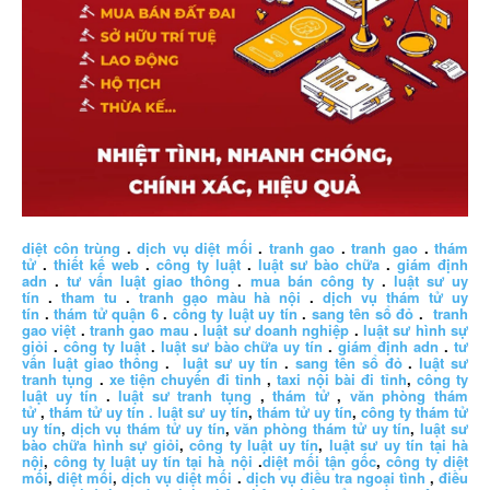
diệt côn trùng
.
dịch vụ diệt mối
.
tranh gao
.
tranh gao
.
thám
tử
.
thiết kế web
.
công ty luật
.
luật sư bào chữa
.
giám định
adn
.
tư vấn luật giao thông
.
mua bán công ty
.
luật sư uy
tín
.
tham tu
.
tranh gạo màu hà nội
.
dịch vụ thám tử uy
tín
.
thám tử quận 6
.
công ty luật uy tín
.
sang tên sổ đỏ
.
tranh
gao việt
.
tranh gao mau
.
luật sư doanh nghiệp
.
luật sư hình sự
giỏi
.
công ty luật
.
luật sư bào chữa uy tín
.
giám định adn
.
tư
vấn luật giao thông
.
luật sư uy tín
.
sang tên sổ đỏ
.
luật sư
tranh tụng
.
xe tiện chuyến đi tỉnh
,
taxi nội bài đi tỉnh
,
công ty
luật uy tín
.
luật sư tranh tụng
,
thám tử
,
văn phòng thám
tử
,
thám tử uy tín .
luật sư uy tín
,
thám tử uy tín
,
công ty thám tử
uy tín
,
dịch vụ thám tử uy tín
,
văn phòng thám tử uy tín
,
luật sư
bào chữa hình sự giỏi
,
công ty luật uy tín
,
luật sư uy tín tại hà
nội
,
công ty luật uy tín tại hà nội
.
diệt mối tận gốc
,
công ty diệt
mối
,
diệt mối
,
dịch vụ diệt mối
.
dịch vụ điều tra ngoại tình
,
điều