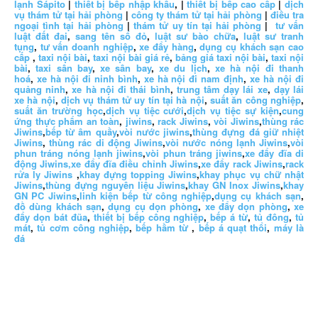
lạnh Sápito
|
thiết bị bếp nhập khẩu
, |
thiết bị bếp cao cấp
|
dịch
vụ thám tử tại hải phòng
|
công ty thám tử tại hải phòng
|
điều tra
ngoại tình tại hải phòng
|
thám tử uy tín tại hải phòng
|
tư vấn
luật đất đai
,
sang tên sổ đỏ
,
luật sư bào chữa
,
luật sư tranh
tụng
,
tư vấn doanh nghiệp
,
xe đẩy hàng
,
dụng cụ khách sạn cao
cấp
,
taxi nội bài
,
taxi nội bài giá rẻ
,
bảng giá taxi nội bài
,
taxi nội
bài
,
taxi sân bay
,
xe sân bay
,
xe du lịch
,
xe hà nội đi thanh
hoá
,
xe hà nội đi ninh bình
,
xe hà nội đi nam định
,
xe hà nội đi
quảng ninh
,
xe hà nội đi thái bình
,
trung tâm dạy lái xe
,
dạy lái
xe hà nội
,
dịch vụ thám tử uy tín tại hà nội
,
suất ăn công nghiệp
,
suất ăn trường học
,
dịch vụ tiệc cưới
,
dịch vụ tiệc sự kiện
,
cung
ứng thực phẩm an toàn
,
jiwins
,
rack Jiwins
,
vòi Jiwins
,
thùng rác
Jiwins
,
bếp từ âm quầy
,
vòi nước jiwins
,
thùng đựng đá giữ nhiệt
Jiwins
,
thùng rác di động Jiwins
,
vòi nước nóng lạnh Jiwins
,
vòi
phun tráng nóng lạnh jiwins
,
vòi phun tráng jiwins
,
xe đẩy đĩa di
động Jiwins,
xe đẩy đĩa điều chỉnh Jiwins
,
xe đẩy rack Jiwins
,
rack
rửa ly Jiwins
,
khay đựng topping Jiwins
,
khay phục vụ chữ nhật
Jiwins
,
thùng đựng nguyên liệu Jiwins
,
khay GN Inox Jiwins
,
khay
GN PC Jiwins
,
linh kiện bếp từ công nghiệp
,
dụng cụ khách sạn
,
đồ dùng khách sạn
,
dụng cụ dọn phòng
,
xe đẩy dọn phòng
,
xe
đẩy dọn bát đũa
,
thiết bị bếp công nghiệp
,
bếp á từ
,
tủ đông
,
tủ
mát
,
tủ cơm công nghiệp
,
bếp hầm từ
,
bếp á quạt thổi
,
máy là
đá