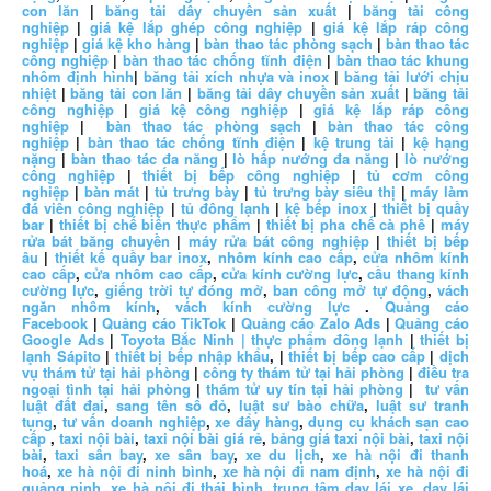
con lăn
|
băng tải dây chuyền sản xuất
|
băng tải công
nghiệp
|
giá kệ lắp ghép công nghiệp
|
giá kệ lắp ráp công
nghiệp
|
giá kệ kho hàng
|
bàn thao tác phòng sạch
|
bàn thao tác
công nghiệp
|
bàn thao tác chống tĩnh điện
|
bàn thao tác khung
nhôm định hình
|
băng tải xích nhựa và inox
|
băng tải lưới chịu
nhiệt
|
băng tải con lăn
|
băng tải dây chuyền sản xuất
|
băng tải
công nghiệp
|
giá kệ công nghiệp
|
giá kệ lắp ráp công
nghiệp
|
bàn thao tác phòng sạch
|
bàn thao tác công
nghiệp
|
bàn thao tác chống tĩnh điện
|
kệ trung tải
|
kệ hạng
nặng
|
bàn thao tác đa năng
|
lò hấp nướng đa năng
|
lò nướng
công nghiệp
|
thiết bị bếp công nghiệp
|
tủ cơm công
nghiệp
|
bàn mát
|
tủ trưng bày
|
tủ trưng bày siêu thị
|
máy làm
đá viên công nghiệp
|
tủ đông lạnh
|
kệ bếp inox
|
thiết bị quầy
bar
|
thiết bị chế biến thực phẩm
|
thiết bị pha chế cà phê
|
máy
rửa bát băng chuyền
|
máy rửa bát công nghiệp
|
thiết bị bếp
âu
|
thiết kế quầy bar inox
,
nhôm kính cao cấp
,
cửa nhôm kính
cao cấp
,
cửa nhôm cao cấp
,
cửa kính cường lực
,
cầu thang kính
cường lực
,
giếng trời tự đóng mở
,
ban công mở tự động
,
vách
ngăn nhôm kính
,
vách kính cường lực
.
Quảng cáo
Facebook
|
Quảng cáo TikTok
|
Quảng cáo Zalo Ads
|
Quảng cáo
Google Ads
|
Toyota Bắc Ninh |
thực phẩm đông lạnh
|
thiết bị
lạnh Sápito
|
thiết bị bếp nhập khẩu
, |
thiết bị bếp cao cấp
|
dịch
vụ thám tử tại hải phòng
|
công ty thám tử tại hải phòng
|
điều tra
ngoại tình tại hải phòng
|
thám tử uy tín tại hải phòng
|
tư vấn
luật đất đai
,
sang tên sổ đỏ
,
luật sư bào chữa
,
luật sư tranh
tụng
,
tư vấn doanh nghiệp
,
xe đẩy hàng
,
dụng cụ khách sạn cao
cấp
,
taxi nội bài
,
taxi nội bài giá rẻ
,
bảng giá taxi nội bài
,
taxi nội
bài
,
taxi sân bay
,
xe sân bay
,
xe du lịch
,
xe hà nội đi thanh
hoá
,
xe hà nội đi ninh bình
,
xe hà nội đi nam định
,
xe hà nội đi
quảng ninh
,
xe hà nội đi thái bình
,
trung tâm dạy lái xe
,
dạy lái