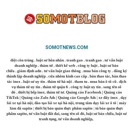
SOMOTNEWS.COM
diệt côn trùng
.
luật sư hôn nhân
.
tranh gao
.
tranh gao
.
tư vấn luật
doanh nghiệp
.
thám tử
.
thiết kế web
.
công ty luật
.
luật sư bào
chữa
.
giám định adn
.
tư vấn luật giao thông
.
mua bán công ty
.
đăng ký
thành lập doanh nghiệp
.
cửa nhôm kính cao cấp
.
bàn thao tác
,
bàn thao
tác inox
.
luật sư uy tín
.
thám tử hà nội
.
tham tu
.
mua bán ô tô cũ
.
dịch
vụ thám tử uy tín
.
thám tử quận 6
.
công ty luật uy tín
.
sang tên sổ
đỏ
.
thiết bị bếp inox
.
thám tử tư
.
Quảng cáo Facebook
|
Quảng cáo
TikTok
|
Quảng cáo Zalo Ads
|
Quảng cáo Google Ads
|
xe đẩy inox
,
dạy
lái xe tại hà nội
,
đào tạo lái xe tại hà nội
,
trung tâm dạy lái xe ô tô
|
máy
làm đá sapito
|
thiết bị bảo quản thực phẩm sapito
|
tủ bảo quản thực
phẩm sapito
,
tư vấn luật đất đai
,
sang tên sổ đỏ
,
luật sư bào chữa
,
luật sư
tranh tụng
,
tư vấn doanh nghiệp
,