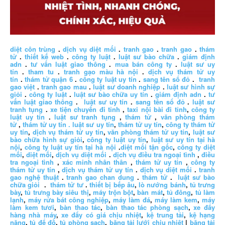
diệt côn trùng
.
dịch vụ diệt mối
.
tranh gao
.
tranh gao
.
thám
tử
.
thiết kế web
.
công ty luật
.
luật sư bào chữa
.
giám định
adn
.
tư vấn luật giao thông
.
mua bán công ty
.
luật sư uy
tín
.
tham tu
.
tranh gạo màu hà nội
.
dịch vụ thám tử uy
tín
.
thám tử quận 6
.
công ty luật uy tín
.
sang tên sổ đỏ
.
tranh
gao việt
.
tranh gao mau
.
luật sư doanh nghiệp
.
luật sư hình sự
giỏi
.
công ty luật
.
luật sư bào chữa uy tín
.
giám định adn
.
tư
vấn luật giao thông
.
luật sư uy tín
.
sang tên sổ đỏ
.
luật sư
tranh tụng
.
xe tiện chuyến đi tỉnh
,
taxi nội bài đi tỉnh
,
công ty
luật uy tín
.
luật sư tranh tụng
,
thám tử
,
văn phòng thám
tử
,
thám tử uy tín .
luật sư uy tín
,
thám tử uy tín
,
công ty thám tử
uy tín
,
dịch vụ thám tử uy tín
,
văn phòng thám tử uy tín
,
luật sư
bào chữa hình sự giỏi
,
công ty luật uy tín
,
luật sư uy tín tại hà
nội
,
công ty luật uy tín tại hà nội
.
diệt mối tận gốc
,
công ty diệt
mối
,
diệt mối
,
dịch vụ diệt mối
.
dịch vụ điều tra ngoại tình
,
điều
tra ngoại tình
,
xác minh nhân thân
,
thám tử uy tín
,
công ty
thám tử uy tín
,
dịch vụ thám tử uy tín
.
dịch vụ diệt mối
.
tranh
gao nghệ thuật
.
tranh gao chan dung
.
thám tử
.
luật sư bào
chữa giỏi
.
thám tử tư
.
thiết bị bếp âu
,
lò nướng bánh
,
tủ trưng
bày
,
tủ trưng bày siêu thị
,
máy trộn bột
,
bàn mát
,
tủ đông
,
tủ làm
lạnh
,
máy rửa bát công nghiệp
,
máy làm đá
,
máy làm kem
,
máy
làm kem tươi
,
bàn thao tác
,
bàn thao tác phòng sạch
,
xe đẩy
hàng nhà máy
,
xe đẩy có giá chịu nhiệt
,
kệ trung tải
,
kệ hạng
nặng
,
tủ để đồ
,
tủ phòng sạch
,
băng tải lưới chịu nhiệt
|
băng tải