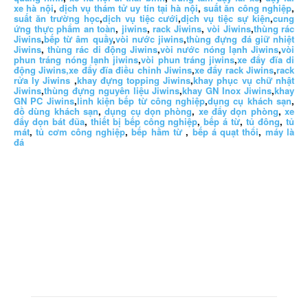
xe hà nội
,
dịch vụ thám tử uy tín tại hà nội
,
suất ăn công nghiệp
,
suất ăn trường học
,
dịch vụ tiệc cưới
,
dịch vụ tiệc sự kiện
,
cung
ứng thực phẩm an toàn
,
jiwins
,
rack Jiwins
,
vòi Jiwins
,
thùng rác
Jiwins
,
bếp từ âm quầy
,
vòi nước jiwins
,
thùng đựng đá giữ nhiệt
Jiwins
,
thùng rác di động Jiwins
,
vòi nước nóng lạnh Jiwins
,
vòi
phun tráng nóng lạnh jiwins
,
vòi phun tráng jiwins
,
xe đẩy đĩa di
động Jiwins,
xe đẩy đĩa điều chỉnh Jiwins
,
xe đẩy rack Jiwins
,
rack
rửa ly Jiwins
,
khay đựng topping Jiwins
,
khay phục vụ chữ nhật
Jiwins
,
thùng đựng nguyên liệu Jiwins
,
khay GN Inox Jiwins
,
khay
GN PC Jiwins
,
linh kiện bếp từ công nghiệp
,
dụng cụ khách sạn
,
đồ dùng khách sạn
,
dụng cụ dọn phòng
,
xe đẩy dọn phòng
,
xe
đẩy dọn bát đũa
,
thiết bị bếp công nghiệp
,
bếp á từ
,
tủ đông
,
tủ
mát
,
tủ cơm công nghiệp
,
bếp hầm từ
,
bếp á quạt thổi
,
máy là
đá