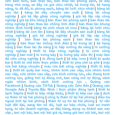
làm kem tươi
,
bàn thao tác
,
bàn thao tác phòng sạch
,
xe đẩy
hàng nhà máy
,
xe đẩy có giá chịu nhiệt
,
kệ trung tải
,
kệ hạng
nặng
,
tủ để đồ
,
tủ phòng sạch
,
băng tải lưới chịu nhiệt
|
băng tải
con lăn
|
băng tải dây chuyền sản xuất
|
băng tải công
nghiệp
|
giá kệ lắp ghép công nghiệp
|
giá kệ lắp ráp công
nghiệp
|
giá kệ kho hàng
|
bàn thao tác phòng sạch
|
bàn thao tác
công nghiệp
|
bàn thao tác chống tĩnh điện
|
bàn thao tác khung
nhôm định hình
|
băng tải xích nhựa và inox
|
băng tải lưới chịu
nhiệt
|
băng tải con lăn
|
băng tải dây chuyền sản xuất
|
băng tải
công nghiệp
|
giá kệ công nghiệp
|
giá kệ lắp ráp công
nghiệp
|
bàn thao tác phòng sạch
|
bàn thao tác công
nghiệp
|
bàn thao tác chống tĩnh điện
|
kệ trung tải
|
kệ hạng
nặng
|
bàn thao tác đa năng
|
lò hấp nướng đa năng
|
lò nướng
công nghiệp
|
thiết bị bếp công nghiệp
|
tủ cơm công
nghiệp
|
bàn mát
|
tủ trưng bày
|
tủ trưng bày siêu thị
|
máy làm
đá viên công nghiệp
|
tủ đông lạnh
|
kệ bếp inox
|
thiết bị quầy
bar
|
thiết bị chế biến thực phẩm
|
thiết bị pha chế cà phê
|
máy
rửa bát băng chuyền
|
máy rửa bát công nghiệp
|
thiết bị bếp
âu
|
thiết kế quầy bar inox
,
nhôm kính cao cấp
,
cửa nhôm kính
cao cấp
,
cửa nhôm cao cấp
,
cửa kính cường lực
,
cầu thang kính
cường lực
,
giếng trời tự đóng mở
,
ban công mở tự động
,
vách
ngăn nhôm kính
,
vách kính cường lực
.
Quảng cáo
Facebook
|
Quảng cáo TikTok
|
Quảng cáo Zalo Ads
|
Quảng cáo
Google Ads
|
Toyota Bắc Ninh |
thực phẩm đông lạnh
|
thiết bị
lạnh Sápito
|
thiết bị bếp nhập khẩu
, |
thiết bị bếp cao cấp
|
dịch
vụ thám tử tại hải phòng
|
công ty thám tử tại hải phòng
|
điều tra
ngoại tình tại hải phòng
|
thám tử uy tín tại hải phòng
|
tư vấn
luật đất đai
,
sang tên sổ đỏ
,
luật sư bào chữa
,
luật sư tranh
tụng
,
tư vấn doanh nghiệp
,
xe đẩy hàng
,
dụng cụ khách sạn cao
cấp
,
taxi nội bài
,
taxi nội bài giá rẻ
,
bảng giá taxi nội bài
,
taxi nội