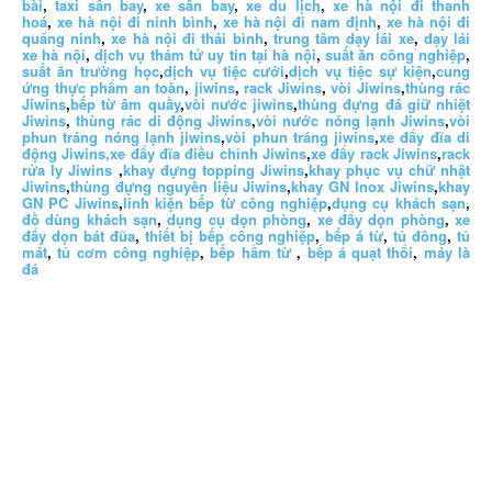
bài
,
taxi sân bay
,
xe sân bay
,
xe du lịch
,
xe hà nội đi thanh
hoá
,
xe hà nội đi ninh bình
,
xe hà nội đi nam định
,
xe hà nội đi
quảng ninh
,
xe hà nội đi thái bình
,
trung tâm dạy lái xe
,
dạy lái
xe hà nội
,
dịch vụ thám tử uy tín tại hà nội
,
suất ăn công nghiệp
,
suất ăn trường học
,
dịch vụ tiệc cưới
,
dịch vụ tiệc sự kiện
,
cung
ứng thực phẩm an toàn
,
jiwins
,
rack Jiwins
,
vòi Jiwins
,
thùng rác
Jiwins
,
bếp từ âm quầy
,
vòi nước jiwins
,
thùng đựng đá giữ nhiệt
Jiwins
,
thùng rác di động Jiwins
,
vòi nước nóng lạnh Jiwins
,
vòi
phun tráng nóng lạnh jiwins
,
vòi phun tráng jiwins
,
xe đẩy đĩa di
động Jiwins,
xe đẩy đĩa điều chỉnh Jiwins
,
xe đẩy rack Jiwins
,
rack
rửa ly Jiwins
,
khay đựng topping Jiwins
,
khay phục vụ chữ nhật
Jiwins
,
thùng đựng nguyên liệu Jiwins
,
khay GN Inox Jiwins
,
khay
GN PC Jiwins
,
linh kiện bếp từ công nghiệp
,
dụng cụ khách sạn
,
đồ dùng khách sạn
,
dụng cụ dọn phòng
,
xe đẩy dọn phòng
,
xe
đẩy dọn bát đũa
,
thiết bị bếp công nghiệp
,
bếp á từ
,
tủ đông
,
tủ
mát
,
tủ cơm công nghiệp
,
bếp hầm từ
,
bếp á quạt thổi
,
máy là
đá