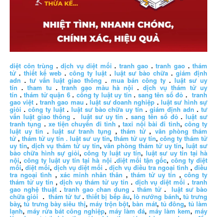
diệt côn trùng
.
dịch vụ diệt mối
.
tranh gao
.
tranh gao
.
thám
tử
.
thiết kế web
.
công ty luật
.
luật sư bào chữa
.
giám định
adn
.
tư vấn luật giao thông
.
mua bán công ty
.
luật sư uy
tín
.
tham tu
.
tranh gạo màu hà nội
.
dịch vụ thám tử uy
tín
.
thám tử quận 6
.
công ty luật uy tín
.
sang tên sổ đỏ
.
tranh
gao việt
.
tranh gao mau
.
luật sư doanh nghiệp
.
luật sư hình sự
giỏi
.
công ty luật
.
luật sư bào chữa uy tín
.
giám định adn
.
tư
vấn luật giao thông
.
luật sư uy tín
.
sang tên sổ đỏ
.
luật sư
tranh tụng
.
xe tiện chuyến đi tỉnh
,
taxi nội bài đi tỉnh
,
công ty
luật uy tín
.
luật sư tranh tụng
,
thám tử
,
văn phòng thám
tử
,
thám tử uy tín .
luật sư uy tín
,
thám tử uy tín
,
công ty thám tử
uy tín
,
dịch vụ thám tử uy tín
,
văn phòng thám tử uy tín
,
luật sư
bào chữa hình sự giỏi
,
công ty luật uy tín
,
luật sư uy tín tại hà
nội
,
công ty luật uy tín tại hà nội
.
diệt mối tận gốc
,
công ty diệt
mối
,
diệt mối
,
dịch vụ diệt mối
.
dịch vụ điều tra ngoại tình
,
điều
tra ngoại tình
,
xác minh nhân thân
,
thám tử uy tín
,
công ty
thám tử uy tín
,
dịch vụ thám tử uy tín
.
dịch vụ diệt mối
.
tranh
gao nghệ thuật
.
tranh gao chan dung
.
thám tử
.
luật sư bào
chữa giỏi
.
thám tử tư
.
thiết bị bếp âu
,
lò nướng bánh
,
tủ trưng
bày
,
tủ trưng bày siêu thị
,
máy trộn bột
,
bàn mát
,
tủ đông
,
tủ làm
lạnh
,
máy rửa bát công nghiệp
,
máy làm đá
,
máy làm kem
,
máy