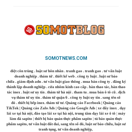
SOMOTNEWS.COM
diệt côn trùng
.
luật sư hôn nhân
.
tranh gao
.
tranh gao
.
tư vấn luật
doanh nghiệp
.
thám tử
.
thiết kế web
.
công ty luật
.
luật sư bào
chữa
.
giám định adn
.
tư vấn luật giao thông
.
mua bán công ty
.
đăng ký
thành lập doanh nghiệp
.
cửa nhôm kính cao cấp
.
bàn thao tác
,
bàn thao
tác inox
.
luật sư uy tín
.
thám tử hà nội
.
tham tu
.
mua bán ô tô cũ
.
dịch
vụ thám tử uy tín
.
thám tử quận 6
.
công ty luật uy tín
.
sang tên sổ
đỏ
.
thiết bị bếp inox
.
thám tử tư
.
Quảng cáo Facebook
|
Quảng cáo
TikTok
|
Quảng cáo Zalo Ads
|
Quảng cáo Google Ads
|
xe đẩy inox
,
dạy
lái xe tại hà nội
,
đào tạo lái xe tại hà nội
,
trung tâm dạy lái xe ô tô
|
máy
làm đá sapito
|
thiết bị bảo quản thực phẩm sapito
|
tủ bảo quản thực
phẩm sapito
,
tư vấn luật đất đai
,
sang tên sổ đỏ
,
luật sư bào chữa
,
luật sư
tranh tụng
,
tư vấn doanh nghiệp
,