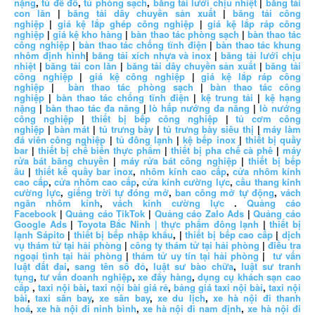
nặng
,
tủ để đồ
,
tủ phòng sạch
,
băng tải lưới chịu nhiệt
|
băng tải
con lăn
|
băng tải dây chuyền sản xuất
|
băng tải công
nghiệp
|
giá kệ lắp ghép công nghiệp
|
giá kệ lắp ráp công
nghiệp
|
giá kệ kho hàng
|
bàn thao tác phòng sạch
|
bàn thao tác
công nghiệp
|
bàn thao tác chống tĩnh điện
|
bàn thao tác khung
nhôm định hình
|
băng tải xích nhựa và inox
|
băng tải lưới chịu
nhiệt
|
băng tải con lăn
|
băng tải dây chuyền sản xuất
|
băng tải
công nghiệp
|
giá kệ công nghiệp
|
giá kệ lắp ráp công
nghiệp
|
bàn thao tác phòng sạch
|
bàn thao tác công
nghiệp
|
bàn thao tác chống tĩnh điện
|
kệ trung tải
|
kệ hạng
nặng
|
bàn thao tác đa năng
|
lò hấp nướng đa năng
|
lò nướng
công nghiệp
|
thiết bị bếp công nghiệp
|
tủ cơm công
nghiệp
|
bàn mát
|
tủ trưng bày
|
tủ trưng bày siêu thị
|
máy làm
đá viên công nghiệp
|
tủ đông lạnh
|
kệ bếp inox
|
thiết bị quầy
bar
|
thiết bị chế biến thực phẩm
|
thiết bị pha chế cà phê
|
máy
rửa bát băng chuyền
|
máy rửa bát công nghiệp
|
thiết bị bếp
âu
|
thiết kế quầy bar inox
,
nhôm kính cao cấp
,
cửa nhôm kính
cao cấp
,
cửa nhôm cao cấp
,
cửa kính cường lực
,
cầu thang kính
cường lực
,
giếng trời tự đóng mở
,
ban công mở tự động
,
vách
ngăn nhôm kính
,
vách kính cường lực
.
Quảng cáo
Facebook
|
Quảng cáo TikTok
|
Quảng cáo Zalo Ads
|
Quảng cáo
Google Ads
|
Toyota Bắc Ninh |
thực phẩm đông lạnh
|
thiết bị
lạnh Sápito
|
thiết bị bếp nhập khẩu
, |
thiết bị bếp cao cấp
|
dịch
vụ thám tử tại hải phòng
|
công ty thám tử tại hải phòng
|
điều tra
ngoại tình tại hải phòng
|
thám tử uy tín tại hải phòng
|
tư vấn
luật đất đai
,
sang tên sổ đỏ
,
luật sư bào chữa
,
luật sư tranh
tụng
,
tư vấn doanh nghiệp
,
xe đẩy hàng
,
dụng cụ khách sạn cao
cấp
,
taxi nội bài
,
taxi nội bài giá rẻ
,
bảng giá taxi nội bài
,
taxi nội
bài
,
taxi sân bay
,
xe sân bay
,
xe du lịch
,
xe hà nội đi thanh
hoá
,
xe hà nội đi ninh bình
,
xe hà nội đi nam định
,
xe hà nội đi