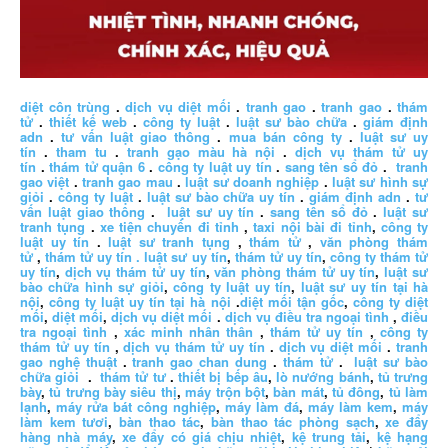
diệt côn trùng
.
dịch vụ diệt mối
.
tranh gao
.
tranh gao
.
thám
tử
.
thiết kế web
.
công ty luật
.
luật sư bào chữa
.
giám định
adn
.
tư vấn luật giao thông
.
mua bán công ty
.
luật sư uy
tín
.
tham tu
.
tranh gạo màu hà nội
.
dịch vụ thám tử uy
tín
.
thám tử quận 6
.
công ty luật uy tín
.
sang tên sổ đỏ
.
tranh
gao việt
.
tranh gao mau
.
luật sư doanh nghiệp
.
luật sư hình sự
giỏi
.
công ty luật
.
luật sư bào chữa uy tín
.
giám định adn
.
tư
vấn luật giao thông
.
luật sư uy tín
.
sang tên sổ đỏ
.
luật sư
tranh tụng
.
xe tiện chuyến đi tỉnh
,
taxi nội bài đi tỉnh
,
công ty
luật uy tín
.
luật sư tranh tụng
,
thám tử
,
văn phòng thám
tử
,
thám tử uy tín .
luật sư uy tín
,
thám tử uy tín
,
công ty thám tử
uy tín
,
dịch vụ thám tử uy tín
,
văn phòng thám tử uy tín
,
luật sư
bào chữa hình sự giỏi
,
công ty luật uy tín
,
luật sư uy tín tại hà
nội
,
công ty luật uy tín tại hà nội
.
diệt mối tận gốc
,
công ty diệt
mối
,
diệt mối
,
dịch vụ diệt mối
.
dịch vụ điều tra ngoại tình
,
điều
tra ngoại tình
,
xác minh nhân thân
,
thám tử uy tín
,
công ty
thám tử uy tín
,
dịch vụ thám tử uy tín
.
dịch vụ diệt mối
.
tranh
gao nghệ thuật
.
tranh gao chan dung
.
thám tử
.
luật sư bào
chữa giỏi
.
thám tử tư
.
thiết bị bếp âu
,
lò nướng bánh
,
tủ trưng
bày
,
tủ trưng bày siêu thị
,
máy trộn bột
,
bàn mát
,
tủ đông
,
tủ làm
lạnh
,
máy rửa bát công nghiệp
,
máy làm đá
,
máy làm kem
,
máy
làm kem tươi
,
bàn thao tác
,
bàn thao tác phòng sạch
,
xe đẩy
hàng nhà máy
,
xe đẩy có giá chịu nhiệt
,
kệ trung tải
,
kệ hạng