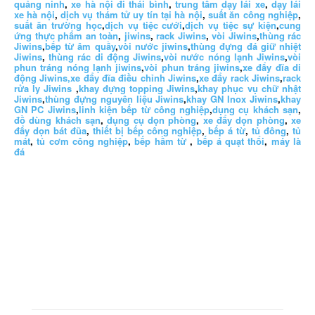
quảng ninh
,
xe hà nội đi thái bình
,
trung tâm dạy lái xe
,
dạy lái
xe hà nội
,
dịch vụ thám tử uy tín tại hà nội
,
suất ăn công nghiệp
,
suất ăn trường học
,
dịch vụ tiệc cưới
,
dịch vụ tiệc sự kiện
,
cung
ứng thực phẩm an toàn
,
jiwins
,
rack Jiwins
,
vòi Jiwins
,
thùng rác
Jiwins
,
bếp từ âm quầy
,
vòi nước jiwins
,
thùng đựng đá giữ nhiệt
Jiwins
,
thùng rác di động Jiwins
,
vòi nước nóng lạnh Jiwins
,
vòi
phun tráng nóng lạnh jiwins
,
vòi phun tráng jiwins
,
xe đẩy đĩa di
động Jiwins,
xe đẩy đĩa điều chỉnh Jiwins
,
xe đẩy rack Jiwins
,
rack
rửa ly Jiwins
,
khay đựng topping Jiwins
,
khay phục vụ chữ nhật
Jiwins
,
thùng đựng nguyên liệu Jiwins
,
khay GN Inox Jiwins
,
khay
GN PC Jiwins
,
linh kiện bếp từ công nghiệp
,
dụng cụ khách sạn
,
đồ dùng khách sạn
,
dụng cụ dọn phòng
,
xe đẩy dọn phòng
,
xe
đẩy dọn bát đũa
,
thiết bị bếp công nghiệp
,
bếp á từ
,
tủ đông
,
tủ
mát
,
tủ cơm công nghiệp
,
bếp hầm từ
,
bếp á quạt thổi
,
máy là
đá