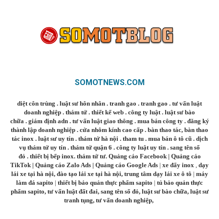
SOMOTNEWS.COM
diệt côn trùng
.
luật sư hôn nhân
.
tranh gao
.
tranh gao
.
tư vấn luật
doanh nghiệp
.
thám tử
.
thiết kế web
.
công ty luật
.
luật sư bào
chữa
.
giám định adn
.
tư vấn luật giao thông
.
mua bán công ty
.
đăng ký
thành lập doanh nghiệp
.
cửa nhôm kính cao cấp
.
bàn thao tác
,
bàn thao
tác inox
.
luật sư uy tín
.
thám tử hà nội
.
tham tu
.
mua bán ô tô cũ
.
dịch
vụ thám tử uy tín
.
thám tử quận 6
.
công ty luật uy tín
.
sang tên sổ
đỏ
.
thiết bị bếp inox
.
thám tử tư
.
Quảng cáo Facebook
|
Quảng cáo
TikTok
|
Quảng cáo Zalo Ads
|
Quảng cáo Google Ads
|
xe đẩy inox
,
dạy
lái xe tại hà nội
,
đào tạo lái xe tại hà nội
,
trung tâm dạy lái xe ô tô
|
máy
làm đá sapito
|
thiết bị bảo quản thực phẩm sapito
|
tủ bảo quản thực
phẩm sapito
,
tư vấn luật đất đai
,
sang tên sổ đỏ
,
luật sư bào chữa
,
luật sư
tranh tụng
,
tư vấn doanh nghiệp
,