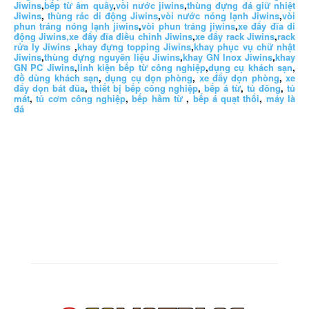
Jiwins
,
bếp từ âm quầy
,
vòi nước jiwins
,
thùng đựng đá giữ nhiệt
Jiwins
,
thùng rác di động Jiwins
,
vòi nước nóng lạnh Jiwins
,
vòi
phun tráng nóng lạnh jiwins
,
vòi phun tráng jiwins
,
xe đẩy đĩa di
động Jiwins,
xe đẩy đĩa điều chỉnh Jiwins
,
xe đẩy rack Jiwins
,
rack
rửa ly Jiwins
,
khay đựng topping Jiwins
,
khay phục vụ chữ nhật
Jiwins
,
thùng đựng nguyên liệu Jiwins
,
khay GN Inox Jiwins
,
khay
GN PC Jiwins
,
linh kiện bếp từ công nghiệp
,
dụng cụ khách sạn
,
đồ dùng khách sạn
,
dụng cụ dọn phòng
,
xe đẩy dọn phòng
,
xe
đẩy dọn bát đũa
,
thiết bị bếp công nghiệp
,
bếp á từ
,
tủ đông
,
tủ
mát
,
tủ cơm công nghiệp
,
bếp hầm từ
,
bếp á quạt thổi
,
máy là
đá