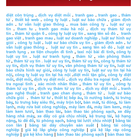
diệt côn trùng
.
dịch vụ diệt mối
.
tranh gao
.
tranh gao
.
thám
tử
.
thiết kế web
.
công ty luật
.
luật sư bào chữa
.
giám định
adn
.
tư vấn luật giao thông
.
mua bán công ty
.
luật sư uy
tín
.
tham tu
.
tranh gạo màu hà nội
.
dịch vụ thám tử uy
tín
.
thám tử quận 6
.
công ty luật uy tín
.
sang tên sổ đỏ
.
tranh
gao việt
.
tranh gao mau
.
luật sư doanh nghiệp
.
luật sư hình sự
giỏi
.
công ty luật
.
luật sư bào chữa uy tín
.
giám định adn
.
tư
vấn luật giao thông
.
luật sư uy tín
.
sang tên sổ đỏ
.
luật sư
tranh tụng
.
xe tiện chuyến đi tỉnh
,
taxi nội bài đi tỉnh
,
công ty
luật uy tín
.
luật sư tranh tụng
,
thám tử
,
văn phòng thám
tử
,
thám tử uy tín .
luật sư uy tín
,
thám tử uy tín
,
công ty thám tử
uy tín
,
dịch vụ thám tử uy tín
,
văn phòng thám tử uy tín
,
luật sư
bào chữa hình sự giỏi
,
công ty luật uy tín
,
luật sư uy tín tại hà
nội
,
công ty luật uy tín tại hà nội
.
diệt mối tận gốc
,
công ty diệt
mối
,
diệt mối
,
dịch vụ diệt mối
.
dịch vụ điều tra ngoại tình
,
điều
tra ngoại tình
,
xác minh nhân thân
,
thám tử uy tín
,
công ty
thám tử uy tín
,
dịch vụ thám tử uy tín
.
dịch vụ diệt mối
.
tranh
gao nghệ thuật
.
tranh gao chan dung
.
thám tử
.
luật sư bào
chữa giỏi
.
thám tử tư
.
thiết bị bếp âu
,
lò nướng bánh
,
tủ trưng
bày
,
tủ trưng bày siêu thị
,
máy trộn bột
,
bàn mát
,
tủ đông
,
tủ làm
lạnh
,
máy rửa bát công nghiệp
,
máy làm đá
,
máy làm kem
,
máy
làm kem tươi
,
bàn thao tác
,
bàn thao tác phòng sạch
,
xe đẩy
hàng nhà máy
,
xe đẩy có giá chịu nhiệt
,
kệ trung tải
,
kệ hạng
nặng
,
tủ để đồ
,
tủ phòng sạch
,
băng tải lưới chịu nhiệt
|
băng tải
con lăn
|
băng tải dây chuyền sản xuất
|
băng tải công
nghiệp
|
giá kệ lắp ghép công nghiệp
|
giá kệ lắp ráp công
nghiệp
|
giá kệ kho hàng
|
bàn thao tác phòng sạch
|
bàn thao tác