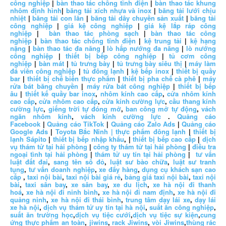
công nghiệp
|
bàn thao tác chống tĩnh điện
|
bàn thao tác khung
nhôm định hình
|
băng tải xích nhựa và inox
|
băng tải lưới chịu
nhiệt
|
băng tải con lăn
|
băng tải dây chuyền sản xuất
|
băng tải
công nghiệp
|
giá kệ công nghiệp
|
giá kệ lắp ráp công
nghiệp
|
bàn thao tác phòng sạch
|
bàn thao tác công
nghiệp
|
bàn thao tác chống tĩnh điện
|
kệ trung tải
|
kệ hạng
nặng
|
bàn thao tác đa năng
|
lò hấp nướng đa năng
|
lò nướng
công nghiệp
|
thiết bị bếp công nghiệp
|
tủ cơm công
nghiệp
|
bàn mát
|
tủ trưng bày
|
tủ trưng bày siêu thị
|
máy làm
đá viên công nghiệp
|
tủ đông lạnh
|
kệ bếp inox
|
thiết bị quầy
bar
|
thiết bị chế biến thực phẩm
|
thiết bị pha chế cà phê
|
máy
rửa bát băng chuyền
|
máy rửa bát công nghiệp
|
thiết bị bếp
âu
|
thiết kế quầy bar inox
,
nhôm kính cao cấp
,
cửa nhôm kính
cao cấp
,
cửa nhôm cao cấp
,
cửa kính cường lực
,
cầu thang kính
cường lực
,
giếng trời tự đóng mở
,
ban công mở tự động
,
vách
ngăn nhôm kính
,
vách kính cường lực
.
Quảng cáo
Facebook
|
Quảng cáo TikTok
|
Quảng cáo Zalo Ads
|
Quảng cáo
Google Ads
|
Toyota Bắc Ninh |
thực phẩm đông lạnh
|
thiết bị
lạnh Sápito
|
thiết bị bếp nhập khẩu
, |
thiết bị bếp cao cấp
|
dịch
vụ thám tử tại hải phòng
|
công ty thám tử tại hải phòng
|
điều tra
ngoại tình tại hải phòng
|
thám tử uy tín tại hải phòng
|
tư vấn
luật đất đai
,
sang tên sổ đỏ
,
luật sư bào chữa
,
luật sư tranh
tụng
,
tư vấn doanh nghiệp
,
xe đẩy hàng
,
dụng cụ khách sạn cao
cấp
,
taxi nội bài
,
taxi nội bài giá rẻ
,
bảng giá taxi nội bài
,
taxi nội
bài
,
taxi sân bay
,
xe sân bay
,
xe du lịch
,
xe hà nội đi thanh
hoá
,
xe hà nội đi ninh bình
,
xe hà nội đi nam định
,
xe hà nội đi
quảng ninh
,
xe hà nội đi thái bình
,
trung tâm dạy lái xe
,
dạy lái
xe hà nội
,
dịch vụ thám tử uy tín tại hà nội
,
suất ăn công nghiệp
,
suất ăn trường học
,
dịch vụ tiệc cưới
,
dịch vụ tiệc sự kiện
,
cung
ứng thực phẩm an toàn
,
jiwins
,
rack Jiwins
,
vòi Jiwins
,
thùng rác