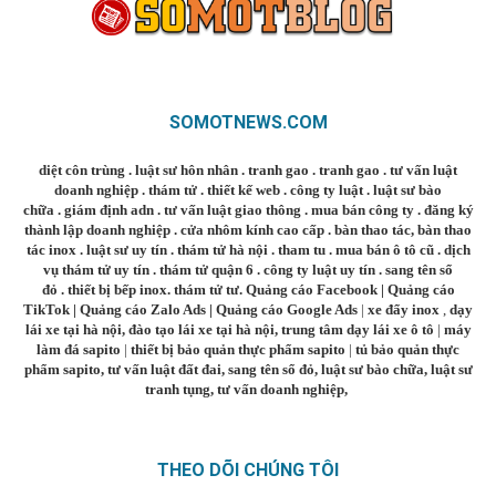
SOMOTNEWS.COM
diệt côn trùng
.
luật sư hôn nhân
.
tranh gao
.
tranh gao
.
tư vấn luật
doanh nghiệp
.
thám tử
.
thiết kế web
.
công ty luật
.
luật sư bào
chữa
.
giám định adn
.
tư vấn luật giao thông
.
mua bán công ty
.
đăng ký
thành lập doanh nghiệp
.
cửa nhôm kính cao cấp
.
bàn thao tác
,
bàn thao
tác inox
.
luật sư uy tín
.
thám tử hà nội
.
tham tu
.
mua bán ô tô cũ
.
dịch
vụ thám tử uy tín
.
thám tử quận 6
.
công ty luật uy tín
.
sang tên sổ
đỏ
.
thiết bị bếp inox
.
thám tử tư
.
Quảng cáo Facebook
|
Quảng cáo
TikTok
|
Quảng cáo Zalo Ads
|
Quảng cáo Google Ads
|
xe đẩy inox
,
dạy
lái xe tại hà nội
,
đào tạo lái xe tại hà nội
,
trung tâm dạy lái xe ô tô
|
máy
làm đá sapito
|
thiết bị bảo quản thực phẩm sapito
|
tủ bảo quản thực
phẩm sapito
,
tư vấn luật đất đai
,
sang tên sổ đỏ
,
luật sư bào chữa
,
luật sư
tranh tụng
,
tư vấn doanh nghiệp
,
THEO DÕI CHÚNG TÔI