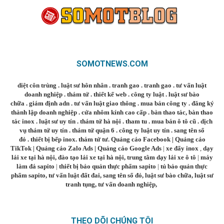
SOMOTNEWS.COM
diệt côn trùng
.
luật sư hôn nhân
.
tranh gao
.
tranh gao
.
tư vấn luật
doanh nghiệp
.
thám tử
.
thiết kế web
.
công ty luật
.
luật sư bào
chữa
.
giám định adn
.
tư vấn luật giao thông
.
mua bán công ty
.
đăng ký
thành lập doanh nghiệp
.
cửa nhôm kính cao cấp
.
bàn thao tác
,
bàn thao
tác inox
.
luật sư uy tín
.
thám tử hà nội
.
tham tu
.
mua bán ô tô cũ
.
dịch
vụ thám tử uy tín
.
thám tử quận 6
.
công ty luật uy tín
.
sang tên sổ
đỏ
.
thiết bị bếp inox
.
thám tử tư
.
Quảng cáo Facebook
|
Quảng cáo
TikTok
|
Quảng cáo Zalo Ads
|
Quảng cáo Google Ads
|
xe đẩy inox
,
dạy
lái xe tại hà nội
,
đào tạo lái xe tại hà nội
,
trung tâm dạy lái xe ô tô
|
máy
làm đá sapito
|
thiết bị bảo quản thực phẩm sapito
|
tủ bảo quản thực
phẩm sapito
,
tư vấn luật đất đai
,
sang tên sổ đỏ
,
luật sư bào chữa
,
luật sư
tranh tụng
,
tư vấn doanh nghiệp
,
THEO DÕI CHÚNG TÔI