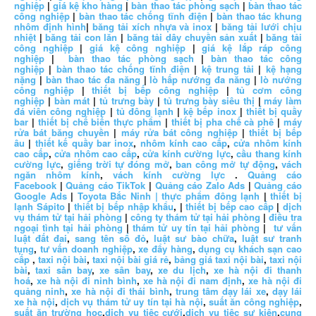
nghiệp
|
giá kệ kho hàng
|
bàn thao tác phòng sạch
|
bàn thao tác
công nghiệp
|
bàn thao tác chống tĩnh điện
|
bàn thao tác khung
nhôm định hình
|
băng tải xích nhựa và inox
|
băng tải lưới chịu
nhiệt
|
băng tải con lăn
|
băng tải dây chuyền sản xuất
|
băng tải
công nghiệp
|
giá kệ công nghiệp
|
giá kệ lắp ráp công
nghiệp
|
bàn thao tác phòng sạch
|
bàn thao tác công
nghiệp
|
bàn thao tác chống tĩnh điện
|
kệ trung tải
|
kệ hạng
nặng
|
bàn thao tác đa năng
|
lò hấp nướng đa năng
|
lò nướng
công nghiệp
|
thiết bị bếp công nghiệp
|
tủ cơm công
nghiệp
|
bàn mát
|
tủ trưng bày
|
tủ trưng bày siêu thị
|
máy làm
đá viên công nghiệp
|
tủ đông lạnh
|
kệ bếp inox
|
thiết bị quầy
bar
|
thiết bị chế biến thực phẩm
|
thiết bị pha chế cà phê
|
máy
rửa bát băng chuyền
|
máy rửa bát công nghiệp
|
thiết bị bếp
âu
|
thiết kế quầy bar inox
,
nhôm kính cao cấp
,
cửa nhôm kính
cao cấp
,
cửa nhôm cao cấp
,
cửa kính cường lực
,
cầu thang kính
cường lực
,
giếng trời tự đóng mở
,
ban công mở tự động
,
vách
ngăn nhôm kính
,
vách kính cường lực
.
Quảng cáo
Facebook
|
Quảng cáo TikTok
|
Quảng cáo Zalo Ads
|
Quảng cáo
Google Ads
|
Toyota Bắc Ninh |
thực phẩm đông lạnh
|
thiết bị
lạnh Sápito
|
thiết bị bếp nhập khẩu
, |
thiết bị bếp cao cấp
|
dịch
vụ thám tử tại hải phòng
|
công ty thám tử tại hải phòng
|
điều tra
ngoại tình tại hải phòng
|
thám tử uy tín tại hải phòng
|
tư vấn
luật đất đai
,
sang tên sổ đỏ
,
luật sư bào chữa
,
luật sư tranh
tụng
,
tư vấn doanh nghiệp
,
xe đẩy hàng
,
dụng cụ khách sạn cao
cấp
,
taxi nội bài
,
taxi nội bài giá rẻ
,
bảng giá taxi nội bài
,
taxi nội
bài
,
taxi sân bay
,
xe sân bay
,
xe du lịch
,
xe hà nội đi thanh
hoá
,
xe hà nội đi ninh bình
,
xe hà nội đi nam định
,
xe hà nội đi
quảng ninh
,
xe hà nội đi thái bình
,
trung tâm dạy lái xe
,
dạy lái
xe hà nội
,
dịch vụ thám tử uy tín tại hà nội
,
suất ăn công nghiệp
,
suất ăn trường học
,
dịch vụ tiệc cưới
,
dịch vụ tiệc sự kiện
,
cung