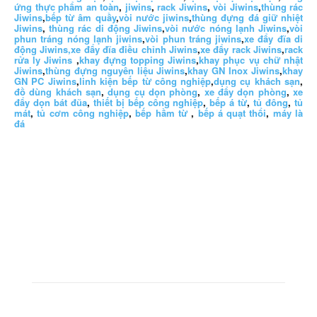
ứng thực phẩm an toàn
,
jiwins
,
rack Jiwins
,
vòi Jiwins
,
thùng rác
Jiwins
,
bếp từ âm quầy
,
vòi nước jiwins
,
thùng đựng đá giữ nhiệt
Jiwins
,
thùng rác di động Jiwins
,
vòi nước nóng lạnh Jiwins
,
vòi
phun tráng nóng lạnh jiwins
,
vòi phun tráng jiwins
,
xe đẩy đĩa di
động Jiwins,
xe đẩy đĩa điều chỉnh Jiwins
,
xe đẩy rack Jiwins
,
rack
rửa ly Jiwins
,
khay đựng topping Jiwins
,
khay phục vụ chữ nhật
Jiwins
,
thùng đựng nguyên liệu Jiwins
,
khay GN Inox Jiwins
,
khay
GN PC Jiwins
,
linh kiện bếp từ công nghiệp
,
dụng cụ khách sạn
,
đồ dùng khách sạn
,
dụng cụ dọn phòng
,
xe đẩy dọn phòng
,
xe
đẩy dọn bát đũa
,
thiết bị bếp công nghiệp
,
bếp á từ
,
tủ đông
,
tủ
mát
,
tủ cơm công nghiệp
,
bếp hầm từ
,
bếp á quạt thổi
,
máy là
đá