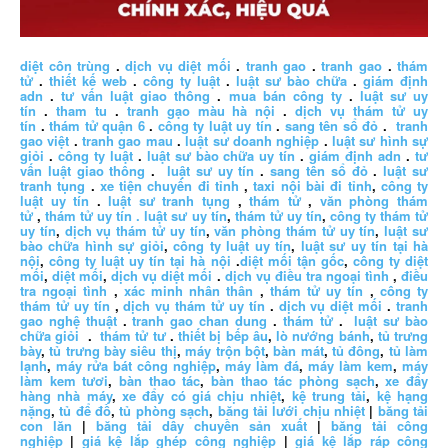
diệt côn trùng
.
dịch vụ diệt mối
.
tranh gao
.
tranh gao
.
thám
tử
.
thiết kế web
.
công ty luật
.
luật sư bào chữa
.
giám định
adn
.
tư vấn luật giao thông
.
mua bán công ty
.
luật sư uy
tín
.
tham tu
.
tranh gạo màu hà nội
.
dịch vụ thám tử uy
tín
.
thám tử quận 6
.
công ty luật uy tín
.
sang tên sổ đỏ
.
tranh
gao việt
.
tranh gao mau
.
luật sư doanh nghiệp
.
luật sư hình sự
giỏi
.
công ty luật
.
luật sư bào chữa uy tín
.
giám định adn
.
tư
vấn luật giao thông
.
luật sư uy tín
.
sang tên sổ đỏ
.
luật sư
tranh tụng
.
xe tiện chuyến đi tỉnh
,
taxi nội bài đi tỉnh
,
công ty
luật uy tín
.
luật sư tranh tụng
,
thám tử
,
văn phòng thám
tử
,
thám tử uy tín .
luật sư uy tín
,
thám tử uy tín
,
công ty thám tử
uy tín
,
dịch vụ thám tử uy tín
,
văn phòng thám tử uy tín
,
luật sư
bào chữa hình sự giỏi
,
công ty luật uy tín
,
luật sư uy tín tại hà
nội
,
công ty luật uy tín tại hà nội
.
diệt mối tận gốc
,
công ty diệt
mối
,
diệt mối
,
dịch vụ diệt mối
.
dịch vụ điều tra ngoại tình
,
điều
tra ngoại tình
,
xác minh nhân thân
,
thám tử uy tín
,
công ty
thám tử uy tín
,
dịch vụ thám tử uy tín
.
dịch vụ diệt mối
.
tranh
gao nghệ thuật
.
tranh gao chan dung
.
thám tử
.
luật sư bào
chữa giỏi
.
thám tử tư
.
thiết bị bếp âu
,
lò nướng bánh
,
tủ trưng
bày
,
tủ trưng bày siêu thị
,
máy trộn bột
,
bàn mát
,
tủ đông
,
tủ làm
lạnh
,
máy rửa bát công nghiệp
,
máy làm đá
,
máy làm kem
,
máy
làm kem tươi
,
bàn thao tác
,
bàn thao tác phòng sạch
,
xe đẩy
hàng nhà máy
,
xe đẩy có giá chịu nhiệt
,
kệ trung tải
,
kệ hạng
nặng
,
tủ để đồ
,
tủ phòng sạch
,
băng tải lưới chịu nhiệt
|
băng tải
con lăn
|
băng tải dây chuyền sản xuất
|
băng tải công
nghiệp
|
giá kệ lắp ghép công nghiệp
|
giá kệ lắp ráp công