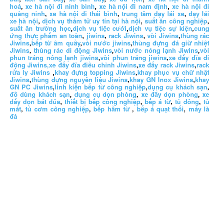
hoá
,
xe hà nội đi ninh bình
,
xe hà nội đi nam định
,
xe hà nội đi
quảng ninh
,
xe hà nội đi thái bình
,
trung tâm dạy lái xe
,
dạy lái
xe hà nội
,
dịch vụ thám tử uy tín tại hà nội
,
suất ăn công nghiệp
,
suất ăn trường học
,
dịch vụ tiệc cưới
,
dịch vụ tiệc sự kiện
,
cung
ứng thực phẩm an toàn
,
jiwins
,
rack Jiwins
,
vòi Jiwins
,
thùng rác
Jiwins
,
bếp từ âm quầy
,
vòi nước jiwins
,
thùng đựng đá giữ nhiệt
Jiwins
,
thùng rác di động Jiwins
,
vòi nước nóng lạnh Jiwins
,
vòi
phun tráng nóng lạnh jiwins
,
vòi phun tráng jiwins
,
xe đẩy đĩa di
động Jiwins,
xe đẩy đĩa điều chỉnh Jiwins
,
xe đẩy rack Jiwins
,
rack
rửa ly Jiwins
,
khay đựng topping Jiwins
,
khay phục vụ chữ nhật
Jiwins
,
thùng đựng nguyên liệu Jiwins
,
khay GN Inox Jiwins
,
khay
GN PC Jiwins
,
linh kiện bếp từ công nghiệp
,
dụng cụ khách sạn
,
đồ dùng khách sạn
,
dụng cụ dọn phòng
,
xe đẩy dọn phòng
,
xe
đẩy dọn bát đũa
,
thiết bị bếp công nghiệp
,
bếp á từ
,
tủ đông
,
tủ
mát
,
tủ cơm công nghiệp
,
bếp hầm từ
,
bếp á quạt thổi
,
máy là
đá