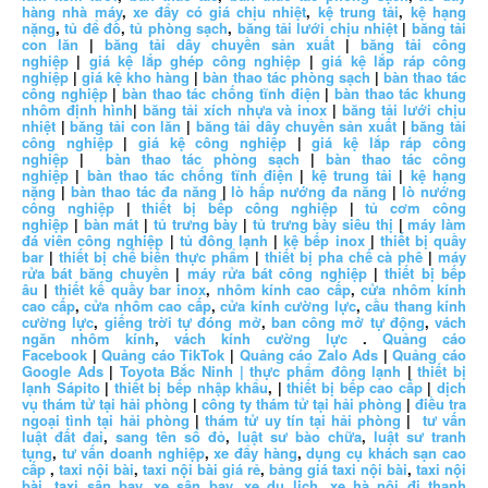
hàng nhà máy
,
xe đẩy có giá chịu nhiệt
,
kệ trung tải
,
kệ hạng
nặng
,
tủ để đồ
,
tủ phòng sạch
,
băng tải lưới chịu nhiệt
|
băng tải
con lăn
|
băng tải dây chuyền sản xuất
|
băng tải công
nghiệp
|
giá kệ lắp ghép công nghiệp
|
giá kệ lắp ráp công
nghiệp
|
giá kệ kho hàng
|
bàn thao tác phòng sạch
|
bàn thao tác
công nghiệp
|
bàn thao tác chống tĩnh điện
|
bàn thao tác khung
nhôm định hình
|
băng tải xích nhựa và inox
|
băng tải lưới chịu
nhiệt
|
băng tải con lăn
|
băng tải dây chuyền sản xuất
|
băng tải
công nghiệp
|
giá kệ công nghiệp
|
giá kệ lắp ráp công
nghiệp
|
bàn thao tác phòng sạch
|
bàn thao tác công
nghiệp
|
bàn thao tác chống tĩnh điện
|
kệ trung tải
|
kệ hạng
nặng
|
bàn thao tác đa năng
|
lò hấp nướng đa năng
|
lò nướng
công nghiệp
|
thiết bị bếp công nghiệp
|
tủ cơm công
nghiệp
|
bàn mát
|
tủ trưng bày
|
tủ trưng bày siêu thị
|
máy làm
đá viên công nghiệp
|
tủ đông lạnh
|
kệ bếp inox
|
thiết bị quầy
bar
|
thiết bị chế biến thực phẩm
|
thiết bị pha chế cà phê
|
máy
rửa bát băng chuyền
|
máy rửa bát công nghiệp
|
thiết bị bếp
âu
|
thiết kế quầy bar inox
,
nhôm kính cao cấp
,
cửa nhôm kính
cao cấp
,
cửa nhôm cao cấp
,
cửa kính cường lực
,
cầu thang kính
cường lực
,
giếng trời tự đóng mở
,
ban công mở tự động
,
vách
ngăn nhôm kính
,
vách kính cường lực
.
Quảng cáo
Facebook
|
Quảng cáo TikTok
|
Quảng cáo Zalo Ads
|
Quảng cáo
Google Ads
|
Toyota Bắc Ninh |
thực phẩm đông lạnh
|
thiết bị
lạnh Sápito
|
thiết bị bếp nhập khẩu
, |
thiết bị bếp cao cấp
|
dịch
vụ thám tử tại hải phòng
|
công ty thám tử tại hải phòng
|
điều tra
ngoại tình tại hải phòng
|
thám tử uy tín tại hải phòng
|
tư vấn
luật đất đai
,
sang tên sổ đỏ
,
luật sư bào chữa
,
luật sư tranh
tụng
,
tư vấn doanh nghiệp
,
xe đẩy hàng
,
dụng cụ khách sạn cao
cấp
,
taxi nội bài
,
taxi nội bài giá rẻ
,
bảng giá taxi nội bài
,
taxi nội
bài
,
taxi sân bay
,
xe sân bay
,
xe du lịch
,
xe hà nội đi thanh