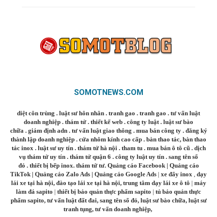
SOMOTNEWS.COM
diệt côn trùng
.
luật sư hôn nhân
.
tranh gao
.
tranh gao
.
tư vấn luật
doanh nghiệp
.
thám tử
.
thiết kế web
.
công ty luật
.
luật sư bào
chữa
.
giám định adn
.
tư vấn luật giao thông
.
mua bán công ty
.
đăng ký
thành lập doanh nghiệp
.
cửa nhôm kính cao cấp
.
bàn thao tác
,
bàn thao
tác inox
.
luật sư uy tín
.
thám tử hà nội
.
tham tu
.
mua bán ô tô cũ
.
dịch
vụ thám tử uy tín
.
thám tử quận 6
.
công ty luật uy tín
.
sang tên sổ
đỏ
.
thiết bị bếp inox
.
thám tử tư
.
Quảng cáo Facebook
|
Quảng cáo
TikTok
|
Quảng cáo Zalo Ads
|
Quảng cáo Google Ads
|
xe đẩy inox
,
dạy
lái xe tại hà nội
,
đào tạo lái xe tại hà nội
,
trung tâm dạy lái xe ô tô
|
máy
làm đá sapito
|
thiết bị bảo quản thực phẩm sapito
|
tủ bảo quản thực
phẩm sapito
,
tư vấn luật đất đai
,
sang tên sổ đỏ
,
luật sư bào chữa
,
luật sư
tranh tụng
,
tư vấn doanh nghiệp
,