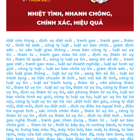
diệt côn trùng
.
dịch vụ diệt mối
.
tranh gao
.
tranh gao
.
thám
tử
.
thiết kế web
.
công ty luật
.
luật sư bào chữa
.
giám định
adn
.
tư vấn luật giao thông
.
mua bán công ty
.
luật sư uy
tín
.
tham tu
.
tranh gạo màu hà nội
.
dịch vụ thám tử uy
tín
.
thám tử quận 6
.
công ty luật uy tín
.
sang tên sổ đỏ
.
tranh
gao việt
.
tranh gao mau
.
luật sư doanh nghiệp
.
luật sư hình sự
giỏi
.
công ty luật
.
luật sư bào chữa uy tín
.
giám định adn
.
tư
vấn luật giao thông
.
luật sư uy tín
.
sang tên sổ đỏ
.
luật sư
tranh tụng
.
xe tiện chuyến đi tỉnh
,
taxi nội bài đi tỉnh
,
công ty
luật uy tín
.
luật sư tranh tụng
,
thám tử
,
văn phòng thám
tử
,
thám tử uy tín .
luật sư uy tín
,
thám tử uy tín
,
công ty thám tử
uy tín
,
dịch vụ thám tử uy tín
,
văn phòng thám tử uy tín
,
luật sư
bào chữa hình sự giỏi
,
công ty luật uy tín
,
luật sư uy tín tại hà
nội
,
công ty luật uy tín tại hà nội
.
diệt mối tận gốc
,
công ty diệt
mối
,
diệt mối
,
dịch vụ diệt mối
.
dịch vụ điều tra ngoại tình
,
điều
tra ngoại tình
,
xác minh nhân thân
,
thám tử uy tín
,
công ty
thám tử uy tín
,
dịch vụ thám tử uy tín
.
dịch vụ diệt mối
.
tranh
gao nghệ thuật
.
tranh gao chan dung
.
thám tử
.
luật sư bào
chữa giỏi
.
thám tử tư
.
thiết bị bếp âu
,
lò nướng bánh
,
tủ trưng
bày
,
tủ trưng bày siêu thị
,
máy trộn bột
,
bàn mát
,
tủ đông
,
tủ làm
lạnh
,
máy rửa bát công nghiệp
,
máy làm đá
,
máy làm kem
,
máy
làm kem tươi
,
bàn thao tác
,
bàn thao tác phòng sạch
,
xe đẩy