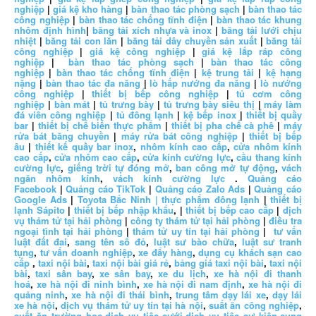
nghiệp
|
giá kệ kho hàng
|
bàn thao tác phòng sạch
|
bàn thao tác
công nghiệp
|
bàn thao tác chống tĩnh điện
|
bàn thao tác khung
nhôm định hình
|
băng tải xích nhựa và inox
|
băng tải lưới chịu
nhiệt
|
băng tải con lăn
|
băng tải dây chuyền sản xuất
|
băng tải
công nghiệp
|
giá kệ công nghiệp
|
giá kệ lắp ráp công
nghiệp
|
bàn thao tác phòng sạch
|
bàn thao tác công
nghiệp
|
bàn thao tác chống tĩnh điện
|
kệ trung tải
|
kệ hạng
nặng
|
bàn thao tác đa năng
|
lò hấp nướng đa năng
|
lò nướng
công nghiệp
|
thiết bị bếp công nghiệp
|
tủ cơm công
nghiệp
|
bàn mát
|
tủ trưng bày
|
tủ trưng bày siêu thị
|
máy làm
đá viên công nghiệp
|
tủ đông lạnh
|
kệ bếp inox
|
thiết bị quầy
bar
|
thiết bị chế biến thực phẩm
|
thiết bị pha chế cà phê
|
máy
rửa bát băng chuyền
|
máy rửa bát công nghiệp
|
thiết bị bếp
âu
|
thiết kế quầy bar inox
,
nhôm kính cao cấp
,
cửa nhôm kính
cao cấp
,
cửa nhôm cao cấp
,
cửa kính cường lực
,
cầu thang kính
cường lực
,
giếng trời tự đóng mở
,
ban công mở tự động
,
vách
ngăn nhôm kính
,
vách kính cường lực
.
Quảng cáo
Facebook
|
Quảng cáo TikTok
|
Quảng cáo Zalo Ads
|
Quảng cáo
Google Ads
|
Toyota Bắc Ninh |
thực phẩm đông lạnh
|
thiết bị
lạnh Sápito
|
thiết bị bếp nhập khẩu
, |
thiết bị bếp cao cấp
|
dịch
vụ thám tử tại hải phòng
|
công ty thám tử tại hải phòng
|
điều tra
ngoại tình tại hải phòng
|
thám tử uy tín tại hải phòng
|
tư vấn
luật đất đai
,
sang tên sổ đỏ
,
luật sư bào chữa
,
luật sư tranh
tụng
,
tư vấn doanh nghiệp
,
xe đẩy hàng
,
dụng cụ khách sạn cao
cấp
,
taxi nội bài
,
taxi nội bài giá rẻ
,
bảng giá taxi nội bài
,
taxi nội
bài
,
taxi sân bay
,
xe sân bay
,
xe du lịch
,
xe hà nội đi thanh
hoá
,
xe hà nội đi ninh bình
,
xe hà nội đi nam định
,
xe hà nội đi
quảng ninh
,
xe hà nội đi thái bình
,
trung tâm dạy lái xe
,
dạy lái
xe hà nội
,
dịch vụ thám tử uy tín tại hà nội
,
suất ăn công nghiệp
,
suất ăn trường học
,
dịch vụ tiệc cưới
,
dịch vụ tiệc sự kiện
,
cung