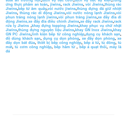
ứng thực phẩm an toàn
,
jiwins
,
rack Jiwins
,
vòi Jiwins
,
thùng rác
Jiwins
,
bếp từ âm quầy
,
vòi nước jiwins
,
thùng đựng đá giữ nhiệt
Jiwins
,
thùng rác di động Jiwins
,
vòi nước nóng lạnh Jiwins
,
vòi
phun tráng nóng lạnh jiwins
,
vòi phun tráng jiwins
,
xe đẩy đĩa di
động Jiwins,
xe đẩy đĩa điều chỉnh Jiwins
,
xe đẩy rack Jiwins
,
rack
rửa ly Jiwins
,
khay đựng topping Jiwins
,
khay phục vụ chữ nhật
Jiwins
,
thùng đựng nguyên liệu Jiwins
,
khay GN Inox Jiwins
,
khay
GN PC Jiwins
,
linh kiện bếp từ công nghiệp
,
dụng cụ khách sạn
,
đồ dùng khách sạn
,
dụng cụ dọn phòng
,
xe đẩy dọn phòng
,
xe
đẩy dọn bát đũa
,
thiết bị bếp công nghiệp
,
bếp á từ
,
tủ đông
,
tủ
mát
,
tủ cơm công nghiệp
,
bếp hầm từ
,
bếp á quạt thổi
,
máy là
đá