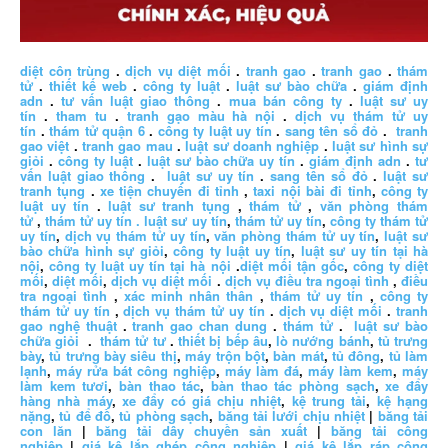
diệt côn trùng
.
dịch vụ diệt mối
.
tranh gao
.
tranh gao
.
thám
tử
.
thiết kế web
.
công ty luật
.
luật sư bào chữa
.
giám định
adn
.
tư vấn luật giao thông
.
mua bán công ty
.
luật sư uy
tín
.
tham tu
.
tranh gạo màu hà nội
.
dịch vụ thám tử uy
tín
.
thám tử quận 6
.
công ty luật uy tín
.
sang tên sổ đỏ
.
tranh
gao việt
.
tranh gao mau
.
luật sư doanh nghiệp
.
luật sư hình sự
giỏi
.
công ty luật
.
luật sư bào chữa uy tín
.
giám định adn
.
tư
vấn luật giao thông
.
luật sư uy tín
.
sang tên sổ đỏ
.
luật sư
tranh tụng
.
xe tiện chuyến đi tỉnh
,
taxi nội bài đi tỉnh
,
công ty
luật uy tín
.
luật sư tranh tụng
,
thám tử
,
văn phòng thám
tử
,
thám tử uy tín .
luật sư uy tín
,
thám tử uy tín
,
công ty thám tử
uy tín
,
dịch vụ thám tử uy tín
,
văn phòng thám tử uy tín
,
luật sư
bào chữa hình sự giỏi
,
công ty luật uy tín
,
luật sư uy tín tại hà
nội
,
công ty luật uy tín tại hà nội
.
diệt mối tận gốc
,
công ty diệt
mối
,
diệt mối
,
dịch vụ diệt mối
.
dịch vụ điều tra ngoại tình
,
điều
tra ngoại tình
,
xác minh nhân thân
,
thám tử uy tín
,
công ty
thám tử uy tín
,
dịch vụ thám tử uy tín
.
dịch vụ diệt mối
.
tranh
gao nghệ thuật
.
tranh gao chan dung
.
thám tử
.
luật sư bào
chữa giỏi
.
thám tử tư
.
thiết bị bếp âu
,
lò nướng bánh
,
tủ trưng
bày
,
tủ trưng bày siêu thị
,
máy trộn bột
,
bàn mát
,
tủ đông
,
tủ làm
lạnh
,
máy rửa bát công nghiệp
,
máy làm đá
,
máy làm kem
,
máy
làm kem tươi
,
bàn thao tác
,
bàn thao tác phòng sạch
,
xe đẩy
hàng nhà máy
,
xe đẩy có giá chịu nhiệt
,
kệ trung tải
,
kệ hạng
nặng
,
tủ để đồ
,
tủ phòng sạch
,
băng tải lưới chịu nhiệt
|
băng tải
con lăn
|
băng tải dây chuyền sản xuất
|
băng tải công
nghiệp
|
giá kệ lắp ghép công nghiệp
|
giá kệ lắp ráp công