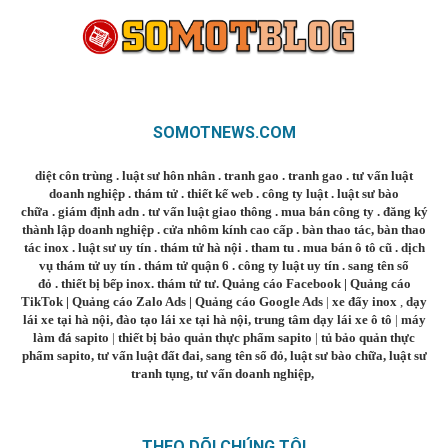
SOMOTNEWS.COM
diệt côn trùng
.
luật sư hôn nhân
.
tranh gao
.
tranh gao
.
tư vấn luật
doanh nghiệp
.
thám tử
.
thiết kế web
.
công ty luật
.
luật sư bào
chữa
.
giám định adn
.
tư vấn luật giao thông
.
mua bán công ty
.
đăng ký
thành lập doanh nghiệp
.
cửa nhôm kính cao cấp
.
bàn thao tác
,
bàn thao
tác inox
.
luật sư uy tín
.
thám tử hà nội
.
tham tu
.
mua bán ô tô cũ
.
dịch
vụ thám tử uy tín
.
thám tử quận 6
.
công ty luật uy tín
.
sang tên sổ
đỏ
.
thiết bị bếp inox
.
thám tử tư
.
Quảng cáo Facebook
|
Quảng cáo
TikTok
|
Quảng cáo Zalo Ads
|
Quảng cáo Google Ads
|
xe đẩy inox
,
dạy
lái xe tại hà nội
,
đào tạo lái xe tại hà nội
,
trung tâm dạy lái xe ô tô
|
máy
làm đá sapito
|
thiết bị bảo quản thực phẩm sapito
|
tủ bảo quản thực
phẩm sapito
,
tư vấn luật đất đai
,
sang tên sổ đỏ
,
luật sư bào chữa
,
luật sư
tranh tụng
,
tư vấn doanh nghiệp
,
THEO DÕI CHÚNG TÔI