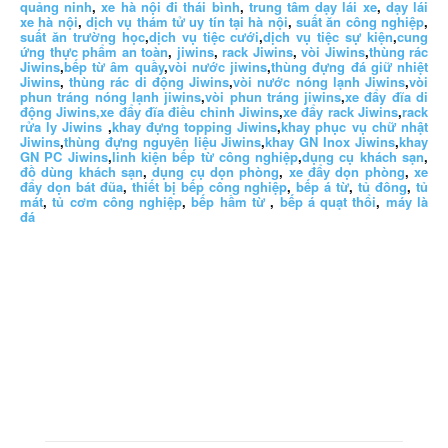
quảng ninh
,
xe hà nội đi thái bình
,
trung tâm dạy lái xe
,
dạy lái
xe hà nội
,
dịch vụ thám tử uy tín tại hà nội
,
suất ăn công nghiệp
,
suất ăn trường học
,
dịch vụ tiệc cưới
,
dịch vụ tiệc sự kiện
,
cung
ứng thực phẩm an toàn
,
jiwins
,
rack Jiwins
,
vòi Jiwins
,
thùng rác
Jiwins
,
bếp từ âm quầy
,
vòi nước jiwins
,
thùng đựng đá giữ nhiệt
Jiwins
,
thùng rác di động Jiwins
,
vòi nước nóng lạnh Jiwins
,
vòi
phun tráng nóng lạnh jiwins
,
vòi phun tráng jiwins
,
xe đẩy đĩa di
động Jiwins,
xe đẩy đĩa điều chỉnh Jiwins
,
xe đẩy rack Jiwins
,
rack
rửa ly Jiwins
,
khay đựng topping Jiwins
,
khay phục vụ chữ nhật
Jiwins
,
thùng đựng nguyên liệu Jiwins
,
khay GN Inox Jiwins
,
khay
GN PC Jiwins
,
linh kiện bếp từ công nghiệp
,
dụng cụ khách sạn
,
đồ dùng khách sạn
,
dụng cụ dọn phòng
,
xe đẩy dọn phòng
,
xe
đẩy dọn bát đũa
,
thiết bị bếp công nghiệp
,
bếp á từ
,
tủ đông
,
tủ
mát
,
tủ cơm công nghiệp
,
bếp hầm từ
,
bếp á quạt thổi
,
máy là
đá