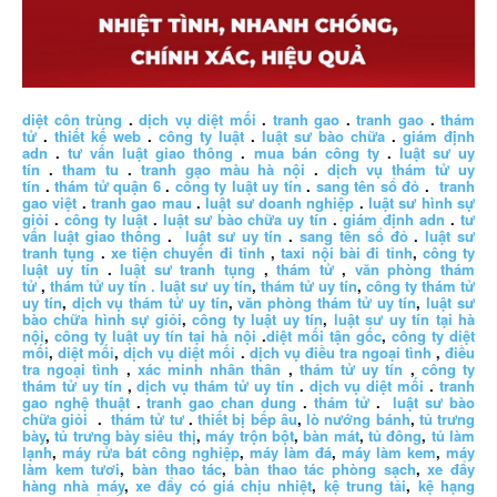
diệt côn trùng
.
dịch vụ diệt mối
.
tranh gao
.
tranh gao
.
thám
tử
.
thiết kế web
.
công ty luật
.
luật sư bào chữa
.
giám định
adn
.
tư vấn luật giao thông
.
mua bán công ty
.
luật sư uy
tín
.
tham tu
.
tranh gạo màu hà nội
.
dịch vụ thám tử uy
tín
.
thám tử quận 6
.
công ty luật uy tín
.
sang tên sổ đỏ
.
tranh
gao việt
.
tranh gao mau
.
luật sư doanh nghiệp
.
luật sư hình sự
giỏi
.
công ty luật
.
luật sư bào chữa uy tín
.
giám định adn
.
tư
vấn luật giao thông
.
luật sư uy tín
.
sang tên sổ đỏ
.
luật sư
tranh tụng
.
xe tiện chuyến đi tỉnh
,
taxi nội bài đi tỉnh
,
công ty
luật uy tín
.
luật sư tranh tụng
,
thám tử
,
văn phòng thám
tử
,
thám tử uy tín .
luật sư uy tín
,
thám tử uy tín
,
công ty thám tử
uy tín
,
dịch vụ thám tử uy tín
,
văn phòng thám tử uy tín
,
luật sư
bào chữa hình sự giỏi
,
công ty luật uy tín
,
luật sư uy tín tại hà
nội
,
công ty luật uy tín tại hà nội
.
diệt mối tận gốc
,
công ty diệt
mối
,
diệt mối
,
dịch vụ diệt mối
.
dịch vụ điều tra ngoại tình
,
điều
tra ngoại tình
,
xác minh nhân thân
,
thám tử uy tín
,
công ty
thám tử uy tín
,
dịch vụ thám tử uy tín
.
dịch vụ diệt mối
.
tranh
gao nghệ thuật
.
tranh gao chan dung
.
thám tử
.
luật sư bào
chữa giỏi
.
thám tử tư
.
thiết bị bếp âu
,
lò nướng bánh
,
tủ trưng
bày
,
tủ trưng bày siêu thị
,
máy trộn bột
,
bàn mát
,
tủ đông
,
tủ làm
lạnh
,
máy rửa bát công nghiệp
,
máy làm đá
,
máy làm kem
,
máy
làm kem tươi
,
bàn thao tác
,
bàn thao tác phòng sạch
,
xe đẩy
hàng nhà máy
,
xe đẩy có giá chịu nhiệt
,
kệ trung tải
,
kệ hạng