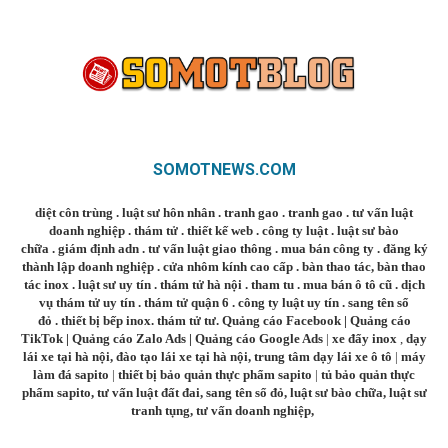
SOMOTNEWS.COM
diệt côn trùng
.
luật sư hôn nhân
.
tranh gao
.
tranh gao
.
tư vấn luật
doanh nghiệp
.
thám tử
.
thiết kế web
.
công ty luật
.
luật sư bào
chữa
.
giám định adn
.
tư vấn luật giao thông
.
mua bán công ty
.
đăng ký
thành lập doanh nghiệp
.
cửa nhôm kính cao cấp
.
bàn thao tác
,
bàn thao
tác inox
.
luật sư uy tín
.
thám tử hà nội
.
tham tu
.
mua bán ô tô cũ
.
dịch
vụ thám tử uy tín
.
thám tử quận 6
.
công ty luật uy tín
.
sang tên sổ
đỏ
.
thiết bị bếp inox
.
thám tử tư
.
Quảng cáo Facebook
|
Quảng cáo
TikTok
|
Quảng cáo Zalo Ads
|
Quảng cáo Google Ads
|
xe đẩy inox
,
dạy
lái xe tại hà nội
,
đào tạo lái xe tại hà nội
,
trung tâm dạy lái xe ô tô
|
máy
làm đá sapito
|
thiết bị bảo quản thực phẩm sapito
|
tủ bảo quản thực
phẩm sapito
,
tư vấn luật đất đai
,
sang tên sổ đỏ
,
luật sư bào chữa
,
luật sư
tranh tụng
,
tư vấn doanh nghiệp
,