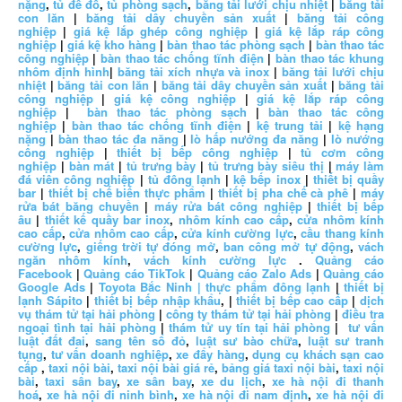
nặng
,
tủ để đồ
,
tủ phòng sạch
,
băng tải lưới chịu nhiệt
|
băng tải
con lăn
|
băng tải dây chuyền sản xuất
|
băng tải công
nghiệp
|
giá kệ lắp ghép công nghiệp
|
giá kệ lắp ráp công
nghiệp
|
giá kệ kho hàng
|
bàn thao tác phòng sạch
|
bàn thao tác
công nghiệp
|
bàn thao tác chống tĩnh điện
|
bàn thao tác khung
nhôm định hình
|
băng tải xích nhựa và inox
|
băng tải lưới chịu
nhiệt
|
băng tải con lăn
|
băng tải dây chuyền sản xuất
|
băng tải
công nghiệp
|
giá kệ công nghiệp
|
giá kệ lắp ráp công
nghiệp
|
bàn thao tác phòng sạch
|
bàn thao tác công
nghiệp
|
bàn thao tác chống tĩnh điện
|
kệ trung tải
|
kệ hạng
nặng
|
bàn thao tác đa năng
|
lò hấp nướng đa năng
|
lò nướng
công nghiệp
|
thiết bị bếp công nghiệp
|
tủ cơm công
nghiệp
|
bàn mát
|
tủ trưng bày
|
tủ trưng bày siêu thị
|
máy làm
đá viên công nghiệp
|
tủ đông lạnh
|
kệ bếp inox
|
thiết bị quầy
bar
|
thiết bị chế biến thực phẩm
|
thiết bị pha chế cà phê
|
máy
rửa bát băng chuyền
|
máy rửa bát công nghiệp
|
thiết bị bếp
âu
|
thiết kế quầy bar inox
,
nhôm kính cao cấp
,
cửa nhôm kính
cao cấp
,
cửa nhôm cao cấp
,
cửa kính cường lực
,
cầu thang kính
cường lực
,
giếng trời tự đóng mở
,
ban công mở tự động
,
vách
ngăn nhôm kính
,
vách kính cường lực
.
Quảng cáo
Facebook
|
Quảng cáo TikTok
|
Quảng cáo Zalo Ads
|
Quảng cáo
Google Ads
|
Toyota Bắc Ninh |
thực phẩm đông lạnh
|
thiết bị
lạnh Sápito
|
thiết bị bếp nhập khẩu
, |
thiết bị bếp cao cấp
|
dịch
vụ thám tử tại hải phòng
|
công ty thám tử tại hải phòng
|
điều tra
ngoại tình tại hải phòng
|
thám tử uy tín tại hải phòng
|
tư vấn
luật đất đai
,
sang tên sổ đỏ
,
luật sư bào chữa
,
luật sư tranh
tụng
,
tư vấn doanh nghiệp
,
xe đẩy hàng
,
dụng cụ khách sạn cao
cấp
,
taxi nội bài
,
taxi nội bài giá rẻ
,
bảng giá taxi nội bài
,
taxi nội
bài
,
taxi sân bay
,
xe sân bay
,
xe du lịch
,
xe hà nội đi thanh
hoá
,
xe hà nội đi ninh bình
,
xe hà nội đi nam định
,
xe hà nội đi