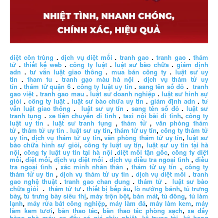
diệt côn trùng
.
dịch vụ diệt mối
.
tranh gao
.
tranh gao
.
thám
tử
.
thiết kế web
.
công ty luật
.
luật sư bào chữa
.
giám định
adn
.
tư vấn luật giao thông
.
mua bán công ty
.
luật sư uy
tín
.
tham tu
.
tranh gạo màu hà nội
.
dịch vụ thám tử uy
tín
.
thám tử quận 6
.
công ty luật uy tín
.
sang tên sổ đỏ
.
tranh
gao việt
.
tranh gao mau
.
luật sư doanh nghiệp
.
luật sư hình sự
giỏi
.
công ty luật
.
luật sư bào chữa uy tín
.
giám định adn
.
tư
vấn luật giao thông
.
luật sư uy tín
.
sang tên sổ đỏ
.
luật sư
tranh tụng
.
xe tiện chuyến đi tỉnh
,
taxi nội bài đi tỉnh
,
công ty
luật uy tín
.
luật sư tranh tụng
,
thám tử
,
văn phòng thám
tử
,
thám tử uy tín .
luật sư uy tín
,
thám tử uy tín
,
công ty thám tử
uy tín
,
dịch vụ thám tử uy tín
,
văn phòng thám tử uy tín
,
luật sư
bào chữa hình sự giỏi
,
công ty luật uy tín
,
luật sư uy tín tại hà
nội
,
công ty luật uy tín tại hà nội
.
diệt mối tận gốc
,
công ty diệt
mối
,
diệt mối
,
dịch vụ diệt mối
.
dịch vụ điều tra ngoại tình
,
điều
tra ngoại tình
,
xác minh nhân thân
,
thám tử uy tín
,
công ty
thám tử uy tín
,
dịch vụ thám tử uy tín
.
dịch vụ diệt mối
.
tranh
gao nghệ thuật
.
tranh gao chan dung
.
thám tử
.
luật sư bào
chữa giỏi
.
thám tử tư
.
thiết bị bếp âu
,
lò nướng bánh
,
tủ trưng
bày
,
tủ trưng bày siêu thị
,
máy trộn bột
,
bàn mát
,
tủ đông
,
tủ làm
lạnh
,
máy rửa bát công nghiệp
,
máy làm đá
,
máy làm kem
,
máy
làm kem tươi
,
bàn thao tác
,
bàn thao tác phòng sạch
,
xe đẩy
hàng nhà máy
,
xe đẩy có giá chịu nhiệt
,
kệ trung tải
,
kệ hạng