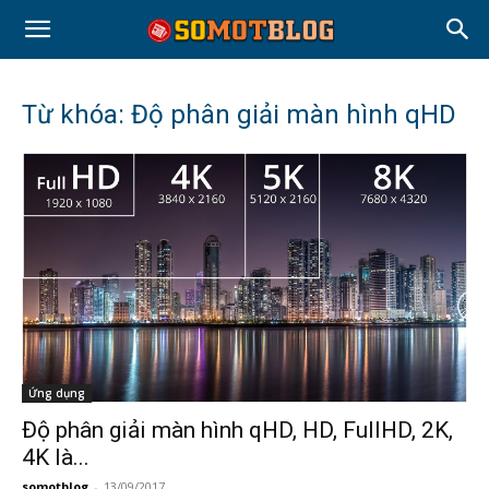
Từ khóa: Độ phân giải màn hình qHD
Ứng dụng
Độ phân giải màn hình qHD, HD, FullHD, 2K,
4K là...
somotblog
-
13/09/2017