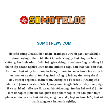
SOMOTNEWS.COM
diệt côn trùng
.
luật sư hôn nhân
.
tranh gao
.
tranh gao
.
tư vấn luật
doanh nghiệp
.
thám tử
.
thiết kế web
.
công ty luật
.
luật sư bào
chữa
.
giám định adn
.
tư vấn luật giao thông
.
mua bán công ty
.
đăng ký
thành lập doanh nghiệp
.
cửa nhôm kính cao cấp
.
bàn thao tác
,
bàn thao
tác inox
.
luật sư uy tín
.
thám tử hà nội
.
tham tu
.
mua bán ô tô cũ
.
dịch
vụ thám tử uy tín
.
thám tử quận 6
.
công ty luật uy tín
.
sang tên sổ
đỏ
.
thiết bị bếp inox
.
thám tử tư
.
Quảng cáo Facebook
|
Quảng cáo
TikTok
|
Quảng cáo Zalo Ads
|
Quảng cáo Google Ads
|
xe đẩy inox
,
dạy
lái xe tại hà nội
,
đào tạo lái xe tại hà nội
,
trung tâm dạy lái xe ô tô
|
máy
làm đá sapito
|
thiết bị bảo quản thực phẩm sapito
|
tủ bảo quản thực
phẩm sapito
,
tư vấn luật đất đai
,
sang tên sổ đỏ
,
luật sư bào chữa
,
luật sư
tranh tụng
,
tư vấn doanh nghiệp
,