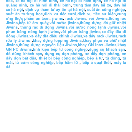
hoá
,
xe hà nội đi ninh bình
,
xe hà nội đi nam định
,
xe hà nội đi
quảng ninh
,
xe hà nội đi thái bình
,
trung tâm dạy lái xe
,
dạy lái
xe hà nội
,
dịch vụ thám tử uy tín tại hà nội
,
suất ăn công nghiệp
,
suất ăn trường học
,
dịch vụ tiệc cưới
,
dịch vụ tiệc sự kiện
,
cung
ứng thực phẩm an toàn
,
jiwins
,
rack Jiwins
,
vòi Jiwins
,
thùng rác
Jiwins
,
bếp từ âm quầy
,
vòi nước jiwins
,
thùng đựng đá giữ nhiệt
Jiwins
,
thùng rác di động Jiwins
,
vòi nước nóng lạnh Jiwins
,
vòi
phun tráng nóng lạnh jiwins
,
vòi phun tráng jiwins
,
xe đẩy đĩa di
động Jiwins,
xe đẩy đĩa điều chỉnh Jiwins
,
xe đẩy rack Jiwins
,
rack
rửa ly Jiwins
,
khay đựng topping Jiwins
,
khay phục vụ chữ nhật
Jiwins
,
thùng đựng nguyên liệu Jiwins
,
khay GN Inox Jiwins
,
khay
GN PC Jiwins
,
linh kiện bếp từ công nghiệp
,
dụng cụ khách sạn
,
đồ dùng khách sạn
,
dụng cụ dọn phòng
,
xe đẩy dọn phòng
,
xe
đẩy dọn bát đũa
,
thiết bị bếp công nghiệp
,
bếp á từ
,
tủ đông
,
tủ
mát
,
tủ cơm công nghiệp
,
bếp hầm từ
,
bếp á quạt thổi
,
máy là
đá