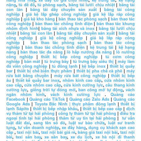
nặng
,
tủ để đồ
,
tủ phòng sạch
,
băng tải lưới chịu nhiệt
|
băng tải
con lăn
|
băng tải dây chuyền sản xuất
|
băng tải công
nghiệp
|
giá kệ lắp ghép công nghiệp
|
giá kệ lắp ráp công
nghiệp
|
giá kệ kho hàng
|
bàn thao tác phòng sạch
|
bàn thao tác
công nghiệp
|
bàn thao tác chống tĩnh điện
|
bàn thao tác khung
nhôm định hình
|
băng tải xích nhựa và inox
|
băng tải lưới chịu
nhiệt
|
băng tải con lăn
|
băng tải dây chuyền sản xuất
|
băng tải
công nghiệp
|
giá kệ công nghiệp
|
giá kệ lắp ráp công
nghiệp
|
bàn thao tác phòng sạch
|
bàn thao tác công
nghiệp
|
bàn thao tác chống tĩnh điện
|
kệ trung tải
|
kệ hạng
nặng
|
bàn thao tác đa năng
|
lò hấp nướng đa năng
|
lò nướng
công nghiệp
|
thiết bị bếp công nghiệp
|
tủ cơm công
nghiệp
|
bàn mát
|
tủ trưng bày
|
tủ trưng bày siêu thị
|
máy làm
đá viên công nghiệp
|
tủ đông lạnh
|
kệ bếp inox
|
thiết bị quầy
bar
|
thiết bị chế biến thực phẩm
|
thiết bị pha chế cà phê
|
máy
rửa bát băng chuyền
|
máy rửa bát công nghiệp
|
thiết bị bếp
âu
|
thiết kế quầy bar inox
,
nhôm kính cao cấp
,
cửa nhôm kính
cao cấp
,
cửa nhôm cao cấp
,
cửa kính cường lực
,
cầu thang kính
cường lực
,
giếng trời tự đóng mở
,
ban công mở tự động
,
vách
ngăn nhôm kính
,
vách kính cường lực
.
Quảng cáo
Facebook
|
Quảng cáo TikTok
|
Quảng cáo Zalo Ads
|
Quảng cáo
Google Ads
|
Toyota Bắc Ninh |
thực phẩm đông lạnh
|
thiết bị
lạnh Sápito
|
thiết bị bếp nhập khẩu
, |
thiết bị bếp cao cấp
|
dịch
vụ thám tử tại hải phòng
|
công ty thám tử tại hải phòng
|
điều tra
ngoại tình tại hải phòng
|
thám tử uy tín tại hải phòng
|
tư vấn
luật đất đai
,
sang tên sổ đỏ
,
luật sư bào chữa
,
luật sư tranh
tụng
,
tư vấn doanh nghiệp
,
xe đẩy hàng
,
dụng cụ khách sạn cao
cấp
,
taxi nội bài
,
taxi nội bài giá rẻ
,
bảng giá taxi nội bài
,
taxi nội
bài
,
taxi sân bay
,
xe sân bay
,
xe du lịch
,
xe hà nội đi thanh