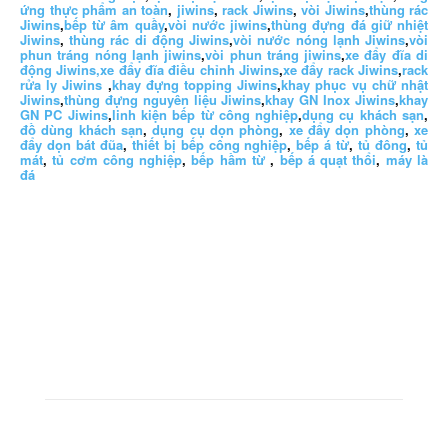
ứng thực phẩm an toàn
,
jiwins
,
rack Jiwins
,
vòi Jiwins
,
thùng rác
Jiwins
,
bếp từ âm quầy
,
vòi nước jiwins
,
thùng đựng đá giữ nhiệt
Jiwins
,
thùng rác di động Jiwins
,
vòi nước nóng lạnh Jiwins
,
vòi
phun tráng nóng lạnh jiwins
,
vòi phun tráng jiwins
,
xe đẩy đĩa di
động Jiwins,
xe đẩy đĩa điều chỉnh Jiwins
,
xe đẩy rack Jiwins
,
rack
rửa ly Jiwins
,
khay đựng topping Jiwins
,
khay phục vụ chữ nhật
Jiwins
,
thùng đựng nguyên liệu Jiwins
,
khay GN Inox Jiwins
,
khay
GN PC Jiwins
,
linh kiện bếp từ công nghiệp
,
dụng cụ khách sạn
,
đồ dùng khách sạn
,
dụng cụ dọn phòng
,
xe đẩy dọn phòng
,
xe
đẩy dọn bát đũa
,
thiết bị bếp công nghiệp
,
bếp á từ
,
tủ đông
,
tủ
mát
,
tủ cơm công nghiệp
,
bếp hầm từ
,
bếp á quạt thổi
,
máy là
đá