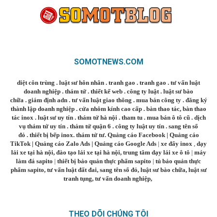
SOMOTNEWS.COM
diệt côn trùng
.
luật sư hôn nhân
.
tranh gao
.
tranh gao
.
tư vấn luật
doanh nghiệp
.
thám tử
.
thiết kế web
.
công ty luật
.
luật sư bào
chữa
.
giám định adn
.
tư vấn luật giao thông
.
mua bán công ty
.
đăng ký
thành lập doanh nghiệp
.
cửa nhôm kính cao cấp
.
bàn thao tác
,
bàn thao
tác inox
.
luật sư uy tín
.
thám tử hà nội
.
tham tu
.
mua bán ô tô cũ
.
dịch
vụ thám tử uy tín
.
thám tử quận 6
.
công ty luật uy tín
.
sang tên sổ
đỏ
.
thiết bị bếp inox
.
thám tử tư
.
Quảng cáo Facebook
|
Quảng cáo
TikTok
|
Quảng cáo Zalo Ads
|
Quảng cáo Google Ads
|
xe đẩy inox
,
dạy
lái xe tại hà nội
,
đào tạo lái xe tại hà nội
,
trung tâm dạy lái xe ô tô
|
máy
làm đá sapito
|
thiết bị bảo quản thực phẩm sapito
|
tủ bảo quản thực
phẩm sapito
,
tư vấn luật đất đai
,
sang tên sổ đỏ
,
luật sư bào chữa
,
luật sư
tranh tụng
,
tư vấn doanh nghiệp
,
THEO DÕI CHÚNG TÔI