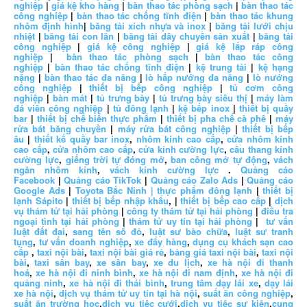
nghiệp
|
giá kệ kho hàng
|
bàn thao tác phòng sạch
|
bàn thao tác
công nghiệp
|
bàn thao tác chống tĩnh điện
|
bàn thao tác khung
nhôm định hình
|
băng tải xích nhựa và inox
|
băng tải lưới chịu
nhiệt
|
băng tải con lăn
|
băng tải dây chuyền sản xuất
|
băng tải
công nghiệp
|
giá kệ công nghiệp
|
giá kệ lắp ráp công
nghiệp
|
bàn thao tác phòng sạch
|
bàn thao tác công
nghiệp
|
bàn thao tác chống tĩnh điện
|
kệ trung tải
|
kệ hạng
nặng
|
bàn thao tác đa năng
|
lò hấp nướng đa năng
|
lò nướng
công nghiệp
|
thiết bị bếp công nghiệp
|
tủ cơm công
nghiệp
|
bàn mát
|
tủ trưng bày
|
tủ trưng bày siêu thị
|
máy làm
đá viên công nghiệp
|
tủ đông lạnh
|
kệ bếp inox
|
thiết bị quầy
bar
|
thiết bị chế biến thực phẩm
|
thiết bị pha chế cà phê
|
máy
rửa bát băng chuyền
|
máy rửa bát công nghiệp
|
thiết bị bếp
âu
|
thiết kế quầy bar inox
,
nhôm kính cao cấp
,
cửa nhôm kính
cao cấp
,
cửa nhôm cao cấp
,
cửa kính cường lực
,
cầu thang kính
cường lực
,
giếng trời tự đóng mở
,
ban công mở tự động
,
vách
ngăn nhôm kính
,
vách kính cường lực
.
Quảng cáo
Facebook
|
Quảng cáo TikTok
|
Quảng cáo Zalo Ads
|
Quảng cáo
Google Ads
|
Toyota Bắc Ninh |
thực phẩm đông lạnh
|
thiết bị
lạnh Sápito
|
thiết bị bếp nhập khẩu
, |
thiết bị bếp cao cấp
|
dịch
vụ thám tử tại hải phòng
|
công ty thám tử tại hải phòng
|
điều tra
ngoại tình tại hải phòng
|
thám tử uy tín tại hải phòng
|
tư vấn
luật đất đai
,
sang tên sổ đỏ
,
luật sư bào chữa
,
luật sư tranh
tụng
,
tư vấn doanh nghiệp
,
xe đẩy hàng
,
dụng cụ khách sạn cao
cấp
,
taxi nội bài
,
taxi nội bài giá rẻ
,
bảng giá taxi nội bài
,
taxi nội
bài
,
taxi sân bay
,
xe sân bay
,
xe du lịch
,
xe hà nội đi thanh
hoá
,
xe hà nội đi ninh bình
,
xe hà nội đi nam định
,
xe hà nội đi
quảng ninh
,
xe hà nội đi thái bình
,
trung tâm dạy lái xe
,
dạy lái
xe hà nội
,
dịch vụ thám tử uy tín tại hà nội
,
suất ăn công nghiệp
,
suất ăn trường học
,
dịch vụ tiệc cưới
,
dịch vụ tiệc sự kiện
,
cung