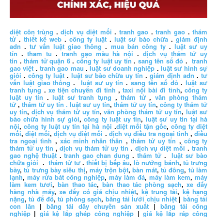
diệt côn trùng
.
dịch vụ diệt mối
.
tranh gao
.
tranh gao
.
thám
tử
.
thiết kế web
.
công ty luật
.
luật sư bào chữa
.
giám định
adn
.
tư vấn luật giao thông
.
mua bán công ty
.
luật sư uy
tín
.
tham tu
.
tranh gạo màu hà nội
.
dịch vụ thám tử uy
tín
.
thám tử quận 6
.
công ty luật uy tín
.
sang tên sổ đỏ
.
tranh
gao việt
.
tranh gao mau
.
luật sư doanh nghiệp
.
luật sư hình sự
giỏi
.
công ty luật
.
luật sư bào chữa uy tín
.
giám định adn
.
tư
vấn luật giao thông
.
luật sư uy tín
.
sang tên sổ đỏ
.
luật sư
tranh tụng
.
xe tiện chuyến đi tỉnh
,
taxi nội bài đi tỉnh
,
công ty
luật uy tín
.
luật sư tranh tụng
,
thám tử
,
văn phòng thám
tử
,
thám tử uy tín .
luật sư uy tín
,
thám tử uy tín
,
công ty thám tử
uy tín
,
dịch vụ thám tử uy tín
,
văn phòng thám tử uy tín
,
luật sư
bào chữa hình sự giỏi
,
công ty luật uy tín
,
luật sư uy tín tại hà
nội
,
công ty luật uy tín tại hà nội
.
diệt mối tận gốc
,
công ty diệt
mối
,
diệt mối
,
dịch vụ diệt mối
.
dịch vụ điều tra ngoại tình
,
điều
tra ngoại tình
,
xác minh nhân thân
,
thám tử uy tín
,
công ty
thám tử uy tín
,
dịch vụ thám tử uy tín
.
dịch vụ diệt mối
.
tranh
gao nghệ thuật
.
tranh gao chan dung
.
thám tử
.
luật sư bào
chữa giỏi
.
thám tử tư
.
thiết bị bếp âu
,
lò nướng bánh
,
tủ trưng
bày
,
tủ trưng bày siêu thị
,
máy trộn bột
,
bàn mát
,
tủ đông
,
tủ làm
lạnh
,
máy rửa bát công nghiệp
,
máy làm đá
,
máy làm kem
,
máy
làm kem tươi
,
bàn thao tác
,
bàn thao tác phòng sạch
,
xe đẩy
hàng nhà máy
,
xe đẩy có giá chịu nhiệt
,
kệ trung tải
,
kệ hạng
nặng
,
tủ để đồ
,
tủ phòng sạch
,
băng tải lưới chịu nhiệt
|
băng tải
con lăn
|
băng tải dây chuyền sản xuất
|
băng tải công
nghiệp
|
giá kệ lắp ghép công nghiệp
|
giá kệ lắp ráp công