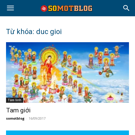
Từ khóa: duc gioi
Tâm linh
Tam giới
somotblog
-
16/09/2017