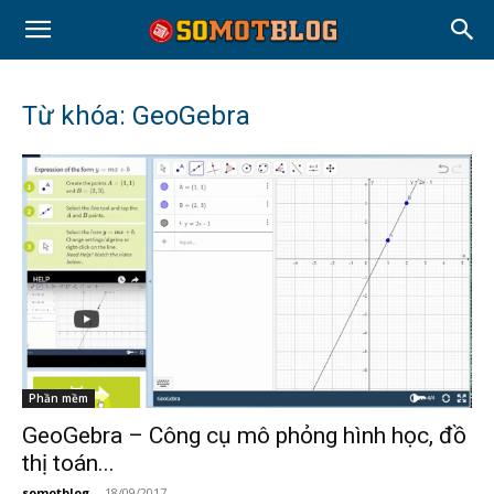
Từ khóa: GeoGebra
Phần mềm
GeoGebra – Công cụ mô phỏng hình học, đồ
thị toán...
somotblog
-
18/09/2017