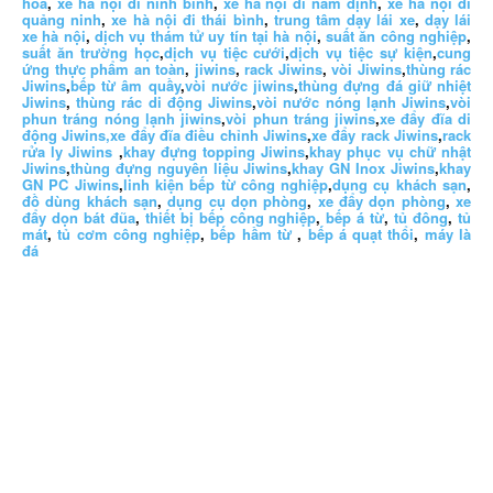
hoá
,
xe hà nội đi ninh bình
,
xe hà nội đi nam định
,
xe hà nội đi
quảng ninh
,
xe hà nội đi thái bình
,
trung tâm dạy lái xe
,
dạy lái
xe hà nội
,
dịch vụ thám tử uy tín tại hà nội
,
suất ăn công nghiệp
,
suất ăn trường học
,
dịch vụ tiệc cưới
,
dịch vụ tiệc sự kiện
,
cung
ứng thực phẩm an toàn
,
jiwins
,
rack Jiwins
,
vòi Jiwins
,
thùng rác
Jiwins
,
bếp từ âm quầy
,
vòi nước jiwins
,
thùng đựng đá giữ nhiệt
Jiwins
,
thùng rác di động Jiwins
,
vòi nước nóng lạnh Jiwins
,
vòi
phun tráng nóng lạnh jiwins
,
vòi phun tráng jiwins
,
xe đẩy đĩa di
động Jiwins,
xe đẩy đĩa điều chỉnh Jiwins
,
xe đẩy rack Jiwins
,
rack
rửa ly Jiwins
,
khay đựng topping Jiwins
,
khay phục vụ chữ nhật
Jiwins
,
thùng đựng nguyên liệu Jiwins
,
khay GN Inox Jiwins
,
khay
GN PC Jiwins
,
linh kiện bếp từ công nghiệp
,
dụng cụ khách sạn
,
đồ dùng khách sạn
,
dụng cụ dọn phòng
,
xe đẩy dọn phòng
,
xe
đẩy dọn bát đũa
,
thiết bị bếp công nghiệp
,
bếp á từ
,
tủ đông
,
tủ
mát
,
tủ cơm công nghiệp
,
bếp hầm từ
,
bếp á quạt thổi
,
máy là
đá