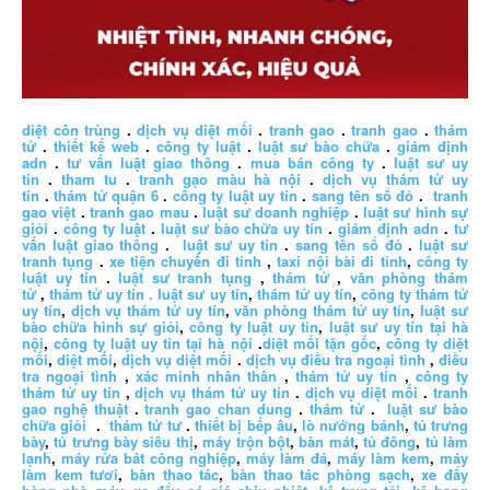
diệt côn trùng
.
dịch vụ diệt mối
.
tranh gao
.
tranh gao
.
thám
tử
.
thiết kế web
.
công ty luật
.
luật sư bào chữa
.
giám định
adn
.
tư vấn luật giao thông
.
mua bán công ty
.
luật sư uy
tín
.
tham tu
.
tranh gạo màu hà nội
.
dịch vụ thám tử uy
tín
.
thám tử quận 6
.
công ty luật uy tín
.
sang tên sổ đỏ
.
tranh
gao việt
.
tranh gao mau
.
luật sư doanh nghiệp
.
luật sư hình sự
giỏi
.
công ty luật
.
luật sư bào chữa uy tín
.
giám định adn
.
tư
vấn luật giao thông
.
luật sư uy tín
.
sang tên sổ đỏ
.
luật sư
tranh tụng
.
xe tiện chuyến đi tỉnh
,
taxi nội bài đi tỉnh
,
công ty
luật uy tín
.
luật sư tranh tụng
,
thám tử
,
văn phòng thám
tử
,
thám tử uy tín .
luật sư uy tín
,
thám tử uy tín
,
công ty thám tử
uy tín
,
dịch vụ thám tử uy tín
,
văn phòng thám tử uy tín
,
luật sư
bào chữa hình sự giỏi
,
công ty luật uy tín
,
luật sư uy tín tại hà
nội
,
công ty luật uy tín tại hà nội
.
diệt mối tận gốc
,
công ty diệt
mối
,
diệt mối
,
dịch vụ diệt mối
.
dịch vụ điều tra ngoại tình
,
điều
tra ngoại tình
,
xác minh nhân thân
,
thám tử uy tín
,
công ty
thám tử uy tín
,
dịch vụ thám tử uy tín
.
dịch vụ diệt mối
.
tranh
gao nghệ thuật
.
tranh gao chan dung
.
thám tử
.
luật sư bào
chữa giỏi
.
thám tử tư
.
thiết bị bếp âu
,
lò nướng bánh
,
tủ trưng
bày
,
tủ trưng bày siêu thị
,
máy trộn bột
,
bàn mát
,
tủ đông
,
tủ làm
lạnh
,
máy rửa bát công nghiệp
,
máy làm đá
,
máy làm kem
,
máy
làm kem tươi
,
bàn thao tác
,
bàn thao tác phòng sạch
,
xe đẩy