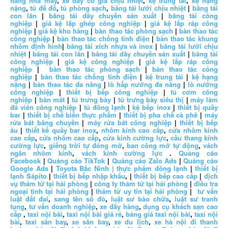
hàng nhà máy
,
xe đẩy có giá chịu nhiệt
,
kệ trung tải
,
kệ hạng
nặng
,
tủ để đồ
,
tủ phòng sạch
,
băng tải lưới chịu nhiệt
|
băng tải
con lăn
|
băng tải dây chuyền sản xuất
|
băng tải công
nghiệp
|
giá kệ lắp ghép công nghiệp
|
giá kệ lắp ráp công
nghiệp
|
giá kệ kho hàng
|
bàn thao tác phòng sạch
|
bàn thao tác
công nghiệp
|
bàn thao tác chống tĩnh điện
|
bàn thao tác khung
nhôm định hình
|
băng tải xích nhựa và inox
|
băng tải lưới chịu
nhiệt
|
băng tải con lăn
|
băng tải dây chuyền sản xuất
|
băng tải
công nghiệp
|
giá kệ công nghiệp
|
giá kệ lắp ráp công
nghiệp
|
bàn thao tác phòng sạch
|
bàn thao tác công
nghiệp
|
bàn thao tác chống tĩnh điện
|
kệ trung tải
|
kệ hạng
nặng
|
bàn thao tác đa năng
|
lò hấp nướng đa năng
|
lò nướng
công nghiệp
|
thiết bị bếp công nghiệp
|
tủ cơm công
nghiệp
|
bàn mát
|
tủ trưng bày
|
tủ trưng bày siêu thị
|
máy làm
đá viên công nghiệp
|
tủ đông lạnh
|
kệ bếp inox
|
thiết bị quầy
bar
|
thiết bị chế biến thực phẩm
|
thiết bị pha chế cà phê
|
máy
rửa bát băng chuyền
|
máy rửa bát công nghiệp
|
thiết bị bếp
âu
|
thiết kế quầy bar inox
,
nhôm kính cao cấp
,
cửa nhôm kính
cao cấp
,
cửa nhôm cao cấp
,
cửa kính cường lực
,
cầu thang kính
cường lực
,
giếng trời tự đóng mở
,
ban công mở tự động
,
vách
ngăn nhôm kính
,
vách kính cường lực
.
Quảng cáo
Facebook
|
Quảng cáo TikTok
|
Quảng cáo Zalo Ads
|
Quảng cáo
Google Ads
|
Toyota Bắc Ninh |
thực phẩm đông lạnh
|
thiết bị
lạnh Sápito
|
thiết bị bếp nhập khẩu
, |
thiết bị bếp cao cấp
|
dịch
vụ thám tử tại hải phòng
|
công ty thám tử tại hải phòng
|
điều tra
ngoại tình tại hải phòng
|
thám tử uy tín tại hải phòng
|
tư vấn
luật đất đai
,
sang tên sổ đỏ
,
luật sư bào chữa
,
luật sư tranh
tụng
,
tư vấn doanh nghiệp
,
xe đẩy hàng
,
dụng cụ khách sạn cao
cấp
,
taxi nội bài
,
taxi nội bài giá rẻ
,
bảng giá taxi nội bài
,
taxi nội
bài
,
taxi sân bay
,
xe sân bay
,
xe du lịch
,
xe hà nội đi thanh