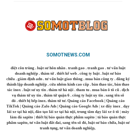
SOMOTNEWS.COM
diệt côn trùng
.
luật sư hôn nhân
.
tranh gao
.
tranh gao
.
tư vấn luật
doanh nghiệp
.
thám tử
.
thiết kế web
.
công ty luật
.
luật sư bào
chữa
.
giám định adn
.
tư vấn luật giao thông
.
mua bán công ty
.
đăng ký
thành lập doanh nghiệp
.
cửa nhôm kính cao cấp
.
bàn thao tác
,
bàn thao
tác inox
.
luật sư uy tín
.
thám tử hà nội
.
tham tu
.
mua bán ô tô cũ
.
dịch
vụ thám tử uy tín
.
thám tử quận 6
.
công ty luật uy tín
.
sang tên sổ
đỏ
.
thiết bị bếp inox
.
thám tử tư
.
Quảng cáo Facebook
|
Quảng cáo
TikTok
|
Quảng cáo Zalo Ads
|
Quảng cáo Google Ads
|
xe đẩy inox
,
dạy
lái xe tại hà nội
,
đào tạo lái xe tại hà nội
,
trung tâm dạy lái xe ô tô
|
máy
làm đá sapito
|
thiết bị bảo quản thực phẩm sapito
|
tủ bảo quản thực
phẩm sapito
,
tư vấn luật đất đai
,
sang tên sổ đỏ
,
luật sư bào chữa
,
luật sư
tranh tụng
,
tư vấn doanh nghiệp
,