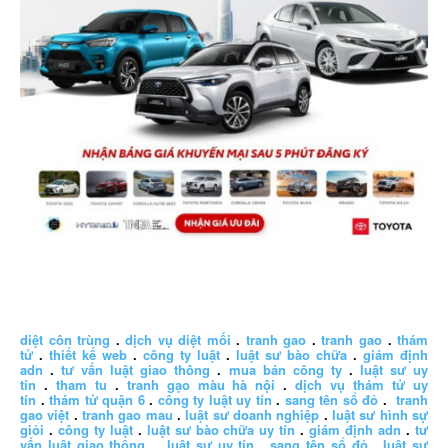
diệt côn trùng
.
dịch vụ diệt mối
.
tranh gao
.
tranh gao
.
thám
tử
.
thiết kế web
.
công ty luật
.
luật sư bào chữa
.
giám định
adn
.
tư vấn luật giao thông
.
mua bán công ty
.
luật sư uy
tín
.
tham tu
.
tranh gạo màu hà nội
.
dịch vụ thám tử uy
tín
.
thám tử quận 6
.
công ty luật uy tín
.
sang tên sổ đỏ
.
tranh
gao việt
.
tranh gao mau
.
luật sư doanh nghiệp
.
luật sư hình sự
giỏi
.
công ty luật
.
luật sư bào chữa uy tín
.
giám định adn
.
tư
vấn luật giao thông
.
luật sư uy tín
.
sang tên sổ đỏ
.
luật sư