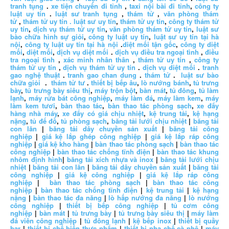
tranh tụng
.
xe tiện chuyến đi tỉnh
,
taxi nội bài đi tỉnh
,
công ty
luật uy tín
.
luật sư tranh tụng
,
thám tử
,
văn phòng thám
tử
,
thám tử uy tín .
luật sư uy tín
,
thám tử uy tín
,
công ty thám tử
uy tín
,
dịch vụ thám tử uy tín
,
văn phòng thám tử uy tín
,
luật sư
bào chữa hình sự giỏi
,
công ty luật uy tín
,
luật sư uy tín tại hà
nội
,
công ty luật uy tín tại hà nội
.
diệt mối tận gốc
,
công ty diệt
mối
,
diệt mối
,
dịch vụ diệt mối
.
dịch vụ điều tra ngoại tình
,
điều
tra ngoại tình
,
xác minh nhân thân
,
thám tử uy tín
,
công ty
thám tử uy tín
,
dịch vụ thám tử uy tín
.
dịch vụ diệt mối
.
tranh
gao nghệ thuật
.
tranh gao chan dung
.
thám tử
.
luật sư bào
chữa giỏi
.
thám tử tư
.
thiết bị bếp âu
,
lò nướng bánh
,
tủ trưng
bày
,
tủ trưng bày siêu thị
,
máy trộn bột
,
bàn mát
,
tủ đông
,
tủ làm
lạnh
,
máy rửa bát công nghiệp
,
máy làm đá
,
máy làm kem
,
máy
làm kem tươi
,
bàn thao tác
,
bàn thao tác phòng sạch
,
xe đẩy
hàng nhà máy
,
xe đẩy có giá chịu nhiệt
,
kệ trung tải
,
kệ hạng
nặng
,
tủ để đồ
,
tủ phòng sạch
,
băng tải lưới chịu nhiệt
|
băng tải
con lăn
|
băng tải dây chuyền sản xuất
|
băng tải công
nghiệp
|
giá kệ lắp ghép công nghiệp
|
giá kệ lắp ráp công
nghiệp
|
giá kệ kho hàng
|
bàn thao tác phòng sạch
|
bàn thao tác
công nghiệp
|
bàn thao tác chống tĩnh điện
|
bàn thao tác khung
nhôm định hình
|
băng tải xích nhựa và inox
|
băng tải lưới chịu
nhiệt
|
băng tải con lăn
|
băng tải dây chuyền sản xuất
|
băng tải
công nghiệp
|
giá kệ công nghiệp
|
giá kệ lắp ráp công
nghiệp
|
bàn thao tác phòng sạch
|
bàn thao tác công
nghiệp
|
bàn thao tác chống tĩnh điện
|
kệ trung tải
|
kệ hạng
nặng
|
bàn thao tác đa năng
|
lò hấp nướng đa năng
|
lò nướng
công nghiệp
|
thiết bị bếp công nghiệp
|
tủ cơm công
nghiệp
|
bàn mát
|
tủ trưng bày
|
tủ trưng bày siêu thị
|
máy làm
đá viên công nghiệp
|
tủ đông lạnh
|
kệ bếp inox
|
thiết bị quầy
bar
|
thiết bị chế biến thực phẩm
|
thiết bị pha chế cà phê
|
máy