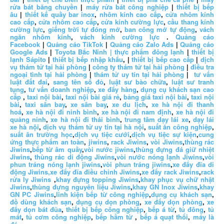
rửa bát băng chuyền
|
máy rửa bát công nghiệp
|
thiết bị bếp
âu
|
thiết kế quầy bar inox
,
nhôm kính cao cấp
,
cửa nhôm kính
cao cấp
,
cửa nhôm cao cấp
,
cửa kính cường lực
,
cầu thang kính
cường lực
,
giếng trời tự đóng mở
,
ban công mở tự động
,
vách
ngăn nhôm kính
,
vách kính cường lực
.
Quảng cáo
Facebook
|
Quảng cáo TikTok
|
Quảng cáo Zalo Ads
|
Quảng cáo
Google Ads
|
Toyota Bắc Ninh |
thực phẩm đông lạnh
|
thiết bị
lạnh Sápito
|
thiết bị bếp nhập khẩu
, |
thiết bị bếp cao cấp
|
dịch
vụ thám tử tại hải phòng
|
công ty thám tử tại hải phòng
|
điều tra
ngoại tình tại hải phòng
|
thám tử uy tín tại hải phòng
|
tư vấn
luật đất đai
,
sang tên sổ đỏ
,
luật sư bào chữa
,
luật sư tranh
tụng
,
tư vấn doanh nghiệp
,
xe đẩy hàng
,
dụng cụ khách sạn cao
cấp
,
taxi nội bài
,
taxi nội bài giá rẻ
,
bảng giá taxi nội bài
,
taxi nội
bài
,
taxi sân bay
,
xe sân bay
,
xe du lịch
,
xe hà nội đi thanh
hoá
,
xe hà nội đi ninh bình
,
xe hà nội đi nam định
,
xe hà nội đi
quảng ninh
,
xe hà nội đi thái bình
,
trung tâm dạy lái xe
,
dạy lái
xe hà nội
,
dịch vụ thám tử uy tín tại hà nội
,
suất ăn công nghiệp
,
suất ăn trường học
,
dịch vụ tiệc cưới
,
dịch vụ tiệc sự kiện
,
cung
ứng thực phẩm an toàn
,
jiwins
,
rack Jiwins
,
vòi Jiwins
,
thùng rác
Jiwins
,
bếp từ âm quầy
,
vòi nước jiwins
,
thùng đựng đá giữ nhiệt
Jiwins
,
thùng rác di động Jiwins
,
vòi nước nóng lạnh Jiwins
,
vòi
phun tráng nóng lạnh jiwins
,
vòi phun tráng jiwins
,
xe đẩy đĩa di
động Jiwins,
xe đẩy đĩa điều chỉnh Jiwins
,
xe đẩy rack Jiwins
,
rack
rửa ly Jiwins
,
khay đựng topping Jiwins
,
khay phục vụ chữ nhật
Jiwins
,
thùng đựng nguyên liệu Jiwins
,
khay GN Inox Jiwins
,
khay
GN PC Jiwins
,
linh kiện bếp từ công nghiệp
,
dụng cụ khách sạn
,
đồ dùng khách sạn
,
dụng cụ dọn phòng
,
xe đẩy dọn phòng
,
xe
đẩy dọn bát đũa
,
thiết bị bếp công nghiệp
,
bếp á từ
,
tủ đông
,
tủ
mát
,
tủ cơm công nghiệp
,
bếp hầm từ
,
bếp á quạt thổi
,
máy là