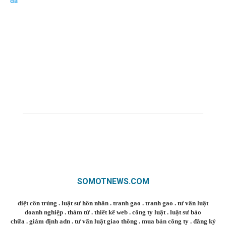
đá
SOMOTNEWS.COM
diệt côn trùng
.
luật sư hôn nhân
.
tranh gao
.
tranh gao
.
tư vấn luật
doanh nghiệp
.
thám tử
.
thiết kế web
.
công ty luật
.
luật sư bào
chữa
.
giám định adn
.
tư vấn luật giao thông
.
mua bán công ty
.
đăng ký