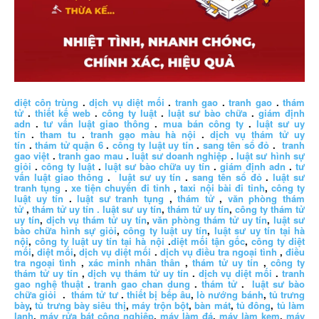
diệt côn trùng
.
dịch vụ diệt mối
.
tranh gao
.
tranh gao
.
thám
tử
.
thiết kế web
.
công ty luật
.
luật sư bào chữa
.
giám định
adn
.
tư vấn luật giao thông
.
mua bán công ty
.
luật sư uy
tín
.
tham tu
.
tranh gạo màu hà nội
.
dịch vụ thám tử uy
tín
.
thám tử quận 6
.
công ty luật uy tín
.
sang tên sổ đỏ
.
tranh
gao việt
.
tranh gao mau
.
luật sư doanh nghiệp
.
luật sư hình sự
giỏi
.
công ty luật
.
luật sư bào chữa uy tín
.
giám định adn
.
tư
vấn luật giao thông
.
luật sư uy tín
.
sang tên sổ đỏ
.
luật sư
tranh tụng
.
xe tiện chuyến đi tỉnh
,
taxi nội bài đi tỉnh
,
công ty
luật uy tín
.
luật sư tranh tụng
,
thám tử
,
văn phòng thám
tử
,
thám tử uy tín .
luật sư uy tín
,
thám tử uy tín
,
công ty thám tử
uy tín
,
dịch vụ thám tử uy tín
,
văn phòng thám tử uy tín
,
luật sư
bào chữa hình sự giỏi
,
công ty luật uy tín
,
luật sư uy tín tại hà
nội
,
công ty luật uy tín tại hà nội
.
diệt mối tận gốc
,
công ty diệt
mối
,
diệt mối
,
dịch vụ diệt mối
.
dịch vụ điều tra ngoại tình
,
điều
tra ngoại tình
,
xác minh nhân thân
,
thám tử uy tín
,
công ty
thám tử uy tín
,
dịch vụ thám tử uy tín
.
dịch vụ diệt mối
.
tranh
gao nghệ thuật
.
tranh gao chan dung
.
thám tử
.
luật sư bào
chữa giỏi
.
thám tử tư
.
thiết bị bếp âu
,
lò nướng bánh
,
tủ trưng
bày
,
tủ trưng bày siêu thị
,
máy trộn bột
,
bàn mát
,
tủ đông
,
tủ làm
lạnh
,
máy rửa bát công nghiệp
,
máy làm đá
,
máy làm kem
,
máy