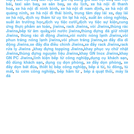
bài
,
taxi sân bay
,
xe sân bay
,
xe du lịch
,
xe hà nội đi thanh
hoá
,
xe hà nội đi ninh bình
,
xe hà nội đi nam định
,
xe hà nội đi
quảng ninh
,
xe hà nội đi thái bình
,
trung tâm dạy lái xe
,
dạy lái
xe hà nội
,
dịch vụ thám tử uy tín tại hà nội
,
suất ăn công nghiệp
,
suất ăn trường học
,
dịch vụ tiệc cưới
,
dịch vụ tiệc sự kiện
,
cung
ứng thực phẩm an toàn
,
jiwins
,
rack Jiwins
,
vòi Jiwins
,
thùng rác
Jiwins
,
bếp từ âm quầy
,
vòi nước jiwins
,
thùng đựng đá giữ nhiệt
Jiwins
,
thùng rác di động Jiwins
,
vòi nước nóng lạnh Jiwins
,
vòi
phun tráng nóng lạnh jiwins
,
vòi phun tráng jiwins
,
xe đẩy đĩa di
động Jiwins,
xe đẩy đĩa điều chỉnh Jiwins
,
xe đẩy rack Jiwins
,
rack
rửa ly Jiwins
,
khay đựng topping Jiwins
,
khay phục vụ chữ nhật
Jiwins
,
thùng đựng nguyên liệu Jiwins
,
khay GN Inox Jiwins
,
khay
GN PC Jiwins
,
linh kiện bếp từ công nghiệp
,
dụng cụ khách sạn
,
đồ dùng khách sạn
,
dụng cụ dọn phòng
,
xe đẩy dọn phòng
,
xe
đẩy dọn bát đũa
,
thiết bị bếp công nghiệp
,
bếp á từ
,
tủ đông
,
tủ
mát
,
tủ cơm công nghiệp
,
bếp hầm từ
,
bếp á quạt thổi
,
máy là
đá