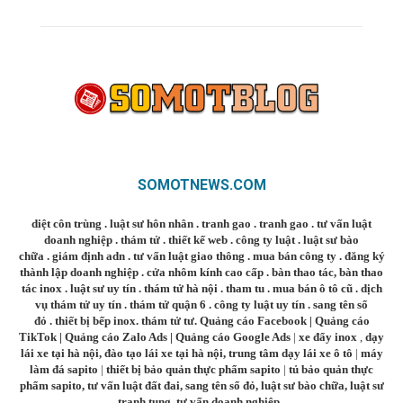
SOMOTNEWS.COM
diệt côn trùng
.
luật sư hôn nhân
.
tranh gao
.
tranh gao
.
tư vấn luật
doanh nghiệp
.
thám tử
.
thiết kế web
.
công ty luật
.
luật sư bào
chữa
.
giám định adn
.
tư vấn luật giao thông
.
mua bán công ty
.
đăng ký
thành lập doanh nghiệp
.
cửa nhôm kính cao cấp
.
bàn thao tác
,
bàn thao
tác inox
.
luật sư uy tín
.
thám tử hà nội
.
tham tu
.
mua bán ô tô cũ
.
dịch
vụ thám tử uy tín
.
thám tử quận 6
.
công ty luật uy tín
.
sang tên sổ
đỏ
.
thiết bị bếp inox
.
thám tử tư
.
Quảng cáo Facebook
|
Quảng cáo
TikTok
|
Quảng cáo Zalo Ads
|
Quảng cáo Google Ads
|
xe đẩy inox
,
dạy
lái xe tại hà nội
,
đào tạo lái xe tại hà nội
,
trung tâm dạy lái xe ô tô
|
máy
làm đá sapito
|
thiết bị bảo quản thực phẩm sapito
|
tủ bảo quản thực
phẩm sapito
,
tư vấn luật đất đai
,
sang tên sổ đỏ
,
luật sư bào chữa
,
luật sư
tranh tụng
,
tư vấn doanh nghiệp
,