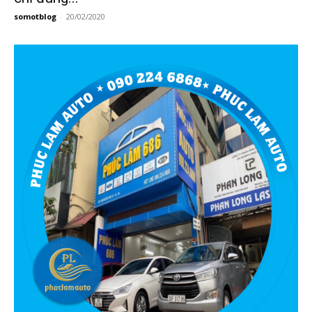
somotblog
-
20/02/2020