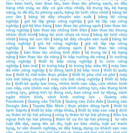
làm kem tươi
,
bàn thao tác
,
bàn thao tác phòng sạch
,
xe đẩy
hàng nhà máy
,
xe đẩy có giá chịu nhiệt
,
kệ trung tải
,
kệ hạng
nặng
,
tủ để đồ
,
tủ phòng sạch
,
băng tải lưới chịu nhiệt
|
băng tải
con lăn
|
băng tải dây chuyền sản xuất
|
băng tải công
nghiệp
|
giá kệ lắp ghép công nghiệp
|
giá kệ lắp ráp công
nghiệp
|
giá kệ kho hàng
|
bàn thao tác phòng sạch
|
bàn thao tác
công nghiệp
|
bàn thao tác chống tĩnh điện
|
bàn thao tác khung
nhôm định hình
|
băng tải xích nhựa và inox
|
băng tải lưới chịu
nhiệt
|
băng tải con lăn
|
băng tải dây chuyền sản xuất
|
băng tải
công nghiệp
|
giá kệ công nghiệp
|
giá kệ lắp ráp công
nghiệp
|
bàn thao tác phòng sạch
|
bàn thao tác công
nghiệp
|
bàn thao tác chống tĩnh điện
|
kệ trung tải
|
kệ hạng
nặng
|
bàn thao tác đa năng
|
lò hấp nướng đa năng
|
lò nướng
công nghiệp
|
thiết bị bếp công nghiệp
|
tủ cơm công
nghiệp
|
bàn mát
|
tủ trưng bày
|
tủ trưng bày siêu thị
|
máy làm
đá viên công nghiệp
|
tủ đông lạnh
|
kệ bếp inox
|
thiết bị quầy
bar
|
thiết bị chế biến thực phẩm
|
thiết bị pha chế cà phê
|
máy
rửa bát băng chuyền
|
máy rửa bát công nghiệp
|
thiết bị bếp
âu
|
thiết kế quầy bar inox
,
nhôm kính cao cấp
,
cửa nhôm kính
cao cấp
,
cửa nhôm cao cấp
,
cửa kính cường lực
,
cầu thang kính
cường lực
,
giếng trời tự đóng mở
,
ban công mở tự động
,
vách
ngăn nhôm kính
,
vách kính cường lực
.
Quảng cáo
Facebook
|
Quảng cáo TikTok
|
Quảng cáo Zalo Ads
|
Quảng cáo
Google Ads
|
Toyota Bắc Ninh |
thực phẩm đông lạnh
|
thiết bị
lạnh Sápito
|
thiết bị bếp nhập khẩu
, |
thiết bị bếp cao cấp
|
dịch
vụ thám tử tại hải phòng
|
công ty thám tử tại hải phòng
|
điều tra
ngoại tình tại hải phòng
|
thám tử uy tín tại hải phòng
|
tư vấn
luật đất đai
,
sang tên sổ đỏ
,
luật sư bào chữa
,
luật sư tranh
tụng
,
tư vấn doanh nghiệp
,
xe đẩy hàng
,
dụng cụ khách sạn cao
cấp
,
taxi nội bài
,
taxi nội bài giá rẻ
,
bảng giá taxi nội bài
,
taxi nội