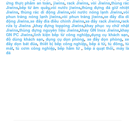
ứng thực phẩm an toàn
,
jiwins
,
rack Jiwins
,
vòi Jiwins
,
thùng rác
Jiwins
,
bếp từ âm quầy
,
vòi nước jiwins
,
thùng đựng đá giữ nhiệt
Jiwins
,
thùng rác di động Jiwins
,
vòi nước nóng lạnh Jiwins
,
vòi
phun tráng nóng lạnh jiwins
,
vòi phun tráng jiwins
,
xe đẩy đĩa di
động Jiwins,
xe đẩy đĩa điều chỉnh Jiwins
,
xe đẩy rack Jiwins
,
rack
rửa ly Jiwins
,
khay đựng topping Jiwins
,
khay phục vụ chữ nhật
Jiwins
,
thùng đựng nguyên liệu Jiwins
,
khay GN Inox Jiwins
,
khay
GN PC Jiwins
,
linh kiện bếp từ công nghiệp
,
dụng cụ khách sạn
,
đồ dùng khách sạn
,
dụng cụ dọn phòng
,
xe đẩy dọn phòng
,
xe
đẩy dọn bát đũa
,
thiết bị bếp công nghiệp
,
bếp á từ
,
tủ đông
,
tủ
mát
,
tủ cơm công nghiệp
,
bếp hầm từ
,
bếp á quạt thổi
,
máy là
đá