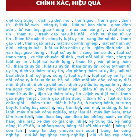
diệt côn trùng
.
dịch vụ diệt mối
.
tranh gao
.
tranh gao
.
thám
tử
.
thiết kế web
.
công ty luật
.
luật sư bào chữa
.
giám định
adn
.
tư vấn luật giao thông
.
mua bán công ty
.
luật sư uy
tín
.
tham tu
.
tranh gạo màu hà nội
.
dịch vụ thám tử uy
tín
.
thám tử quận 6
.
công ty luật uy tín
.
sang tên sổ đỏ
.
tranh
gao việt
.
tranh gao mau
.
luật sư doanh nghiệp
.
luật sư hình sự
giỏi
.
công ty luật
.
luật sư bào chữa uy tín
.
giám định adn
.
tư
vấn luật giao thông
.
luật sư uy tín
.
sang tên sổ đỏ
.
luật sư
tranh tụng
.
xe tiện chuyến đi tỉnh
,
taxi nội bài đi tỉnh
,
công ty
luật uy tín
.
luật sư tranh tụng
,
thám tử
,
văn phòng thám
tử
,
thám tử uy tín .
luật sư uy tín
,
thám tử uy tín
,
công ty thám tử
uy tín
,
dịch vụ thám tử uy tín
,
văn phòng thám tử uy tín
,
luật sư
bào chữa hình sự giỏi
,
công ty luật uy tín
,
luật sư uy tín tại hà
nội
,
công ty luật uy tín tại hà nội
.
diệt mối tận gốc
,
công ty diệt
mối
,
diệt mối
,
dịch vụ diệt mối
.
dịch vụ điều tra ngoại tình
,
điều
tra ngoại tình
,
xác minh nhân thân
,
thám tử uy tín
,
công ty
thám tử uy tín
,
dịch vụ thám tử uy tín
.
dịch vụ diệt mối
.
tranh
gao nghệ thuật
.
tranh gao chan dung
.
thám tử
.
luật sư bào
chữa giỏi
.
thám tử tư
.
thiết bị bếp âu
,
lò nướng bánh
,
tủ trưng
bày
,
tủ trưng bày siêu thị
,
máy trộn bột
,
bàn mát
,
tủ đông
,
tủ làm
lạnh
,
máy rửa bát công nghiệp
,
máy làm đá
,
máy làm kem
,
máy
làm kem tươi
,
bàn thao tác
,
bàn thao tác phòng sạch
,
xe đẩy
hàng nhà máy
,
xe đẩy có giá chịu nhiệt
,
kệ trung tải
,
kệ hạng
nặng
,
tủ để đồ
,
tủ phòng sạch
,
băng tải lưới chịu nhiệt
|
băng tải
con lăn
|
băng tải dây chuyền sản xuất
|
băng tải công
nghiệp
|
giá kệ lắp ghép công nghiệp
|
giá kệ lắp ráp công