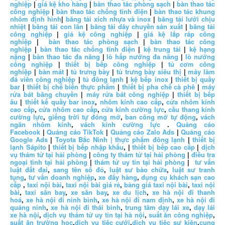
nghiệp
|
giá kệ kho hàng
|
bàn thao tác phòng sạch
|
bàn thao tác
công nghiệp
|
bàn thao tác chống tĩnh điện
|
bàn thao tác khung
nhôm định hình
|
băng tải xích nhựa và inox
|
băng tải lưới chịu
nhiệt
|
băng tải con lăn
|
băng tải dây chuyền sản xuất
|
băng tải
công nghiệp
|
giá kệ công nghiệp
|
giá kệ lắp ráp công
nghiệp
|
bàn thao tác phòng sạch
|
bàn thao tác công
nghiệp
|
bàn thao tác chống tĩnh điện
|
kệ trung tải
|
kệ hạng
nặng
|
bàn thao tác đa năng
|
lò hấp nướng đa năng
|
lò nướng
công nghiệp
|
thiết bị bếp công nghiệp
|
tủ cơm công
nghiệp
|
bàn mát
|
tủ trưng bày
|
tủ trưng bày siêu thị
|
máy làm
đá viên công nghiệp
|
tủ đông lạnh
|
kệ bếp inox
|
thiết bị quầy
bar
|
thiết bị chế biến thực phẩm
|
thiết bị pha chế cà phê
|
máy
rửa bát băng chuyền
|
máy rửa bát công nghiệp
|
thiết bị bếp
âu
|
thiết kế quầy bar inox
,
nhôm kính cao cấp
,
cửa nhôm kính
cao cấp
,
cửa nhôm cao cấp
,
cửa kính cường lực
,
cầu thang kính
cường lực
,
giếng trời tự đóng mở
,
ban công mở tự động
,
vách
ngăn nhôm kính
,
vách kính cường lực
.
Quảng cáo
Facebook
|
Quảng cáo TikTok
|
Quảng cáo Zalo Ads
|
Quảng cáo
Google Ads
|
Toyota Bắc Ninh |
thực phẩm đông lạnh
|
thiết bị
lạnh Sápito
|
thiết bị bếp nhập khẩu
, |
thiết bị bếp cao cấp
|
dịch
vụ thám tử tại hải phòng
|
công ty thám tử tại hải phòng
|
điều tra
ngoại tình tại hải phòng
|
thám tử uy tín tại hải phòng
|
tư vấn
luật đất đai
,
sang tên sổ đỏ
,
luật sư bào chữa
,
luật sư tranh
tụng
,
tư vấn doanh nghiệp
,
xe đẩy hàng
,
dụng cụ khách sạn cao
cấp
,
taxi nội bài
,
taxi nội bài giá rẻ
,
bảng giá taxi nội bài
,
taxi nội
bài
,
taxi sân bay
,
xe sân bay
,
xe du lịch
,
xe hà nội đi thanh
hoá
,
xe hà nội đi ninh bình
,
xe hà nội đi nam định
,
xe hà nội đi
quảng ninh
,
xe hà nội đi thái bình
,
trung tâm dạy lái xe
,
dạy lái
xe hà nội
,
dịch vụ thám tử uy tín tại hà nội
,
suất ăn công nghiệp
,
suất ăn trường học
,
dịch vụ tiệc cưới
,
dịch vụ tiệc sự kiện
,
cung