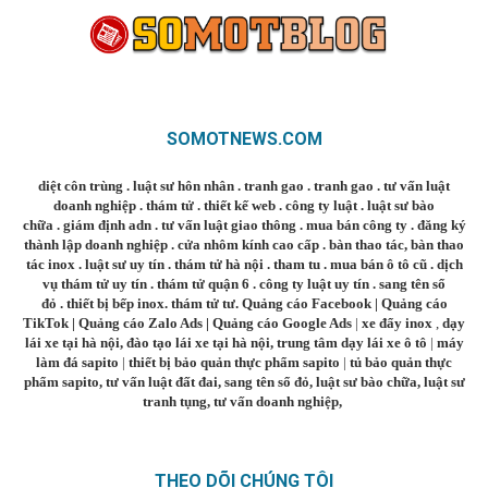
SOMOTNEWS.COM
diệt côn trùng
.
luật sư hôn nhân
.
tranh gao
.
tranh gao
.
tư vấn luật
doanh nghiệp
.
thám tử
.
thiết kế web
.
công ty luật
.
luật sư bào
chữa
.
giám định adn
.
tư vấn luật giao thông
.
mua bán công ty
.
đăng ký
thành lập doanh nghiệp
.
cửa nhôm kính cao cấp
.
bàn thao tác
,
bàn thao
tác inox
.
luật sư uy tín
.
thám tử hà nội
.
tham tu
.
mua bán ô tô cũ
.
dịch
vụ thám tử uy tín
.
thám tử quận 6
.
công ty luật uy tín
.
sang tên sổ
đỏ
.
thiết bị bếp inox
.
thám tử tư
.
Quảng cáo Facebook
|
Quảng cáo
TikTok
|
Quảng cáo Zalo Ads
|
Quảng cáo Google Ads
|
xe đẩy inox
,
dạy
lái xe tại hà nội
,
đào tạo lái xe tại hà nội
,
trung tâm dạy lái xe ô tô
|
máy
làm đá sapito
|
thiết bị bảo quản thực phẩm sapito
|
tủ bảo quản thực
phẩm sapito
,
tư vấn luật đất đai
,
sang tên sổ đỏ
,
luật sư bào chữa
,
luật sư
tranh tụng
,
tư vấn doanh nghiệp
,
THEO DÕI CHÚNG TÔI