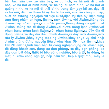
bài
,
taxi sân bay
,
xe sân bay
,
xe du lịch
,
xe hà nội đi thanh
hoá
,
xe hà nội đi ninh bình
,
xe hà nội đi nam định
,
xe hà nội đi
quảng ninh
,
xe hà nội đi thái bình
,
trung tâm dạy lái xe
,
dạy lái
xe hà nội
,
dịch vụ thám tử uy tín tại hà nội
,
suất ăn công nghiệp
,
suất ăn trường học
,
dịch vụ tiệc cưới
,
dịch vụ tiệc sự kiện
,
cung
ứng thực phẩm an toàn
,
jiwins
,
rack Jiwins
,
vòi Jiwins
,
thùng rác
Jiwins
,
bếp từ âm quầy
,
vòi nước jiwins
,
thùng đựng đá giữ nhiệt
Jiwins
,
thùng rác di động Jiwins
,
vòi nước nóng lạnh Jiwins
,
vòi
phun tráng nóng lạnh jiwins
,
vòi phun tráng jiwins
,
xe đẩy đĩa di
động Jiwins,
xe đẩy đĩa điều chỉnh Jiwins
,
xe đẩy rack Jiwins
,
rack
rửa ly Jiwins
,
khay đựng topping Jiwins
,
khay phục vụ chữ nhật
Jiwins
,
thùng đựng nguyên liệu Jiwins
,
khay GN Inox Jiwins
,
khay
GN PC Jiwins
,
linh kiện bếp từ công nghiệp
,
dụng cụ khách sạn
,
đồ dùng khách sạn
,
dụng cụ dọn phòng
,
xe đẩy dọn phòng
,
xe
đẩy dọn bát đũa
,
thiết bị bếp công nghiệp
,
bếp á từ
,
tủ đông
,
tủ
mát
,
tủ cơm công nghiệp
,
bếp hầm từ
,
bếp á quạt thổi
,
máy là
đá