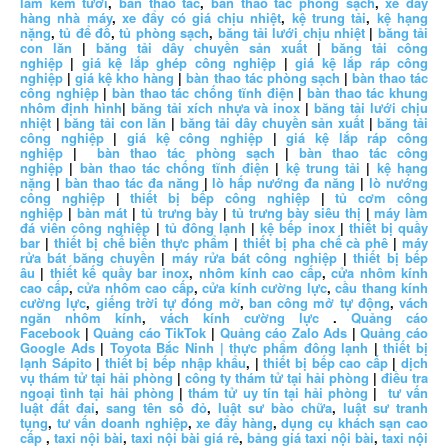
làm kem tươi
,
bàn thao tác
,
bàn thao tác phòng sạch
,
xe đẩy
hàng nhà máy
,
xe đẩy có giá chịu nhiệt
,
kệ trung tải
,
kệ hạng
nặng
,
tủ để đồ
,
tủ phòng sạch
,
băng tải lưới chịu nhiệt
|
băng tải
con lăn
|
băng tải dây chuyền sản xuất
|
băng tải công
nghiệp
|
giá kệ lắp ghép công nghiệp
|
giá kệ lắp ráp công
nghiệp
|
giá kệ kho hàng
|
bàn thao tác phòng sạch
|
bàn thao tác
công nghiệp
|
bàn thao tác chống tĩnh điện
|
bàn thao tác khung
nhôm định hình
|
băng tải xích nhựa và inox
|
băng tải lưới chịu
nhiệt
|
băng tải con lăn
|
băng tải dây chuyền sản xuất
|
băng tải
công nghiệp
|
giá kệ công nghiệp
|
giá kệ lắp ráp công
nghiệp
|
bàn thao tác phòng sạch
|
bàn thao tác công
nghiệp
|
bàn thao tác chống tĩnh điện
|
kệ trung tải
|
kệ hạng
nặng
|
bàn thao tác đa năng
|
lò hấp nướng đa năng
|
lò nướng
công nghiệp
|
thiết bị bếp công nghiệp
|
tủ cơm công
nghiệp
|
bàn mát
|
tủ trưng bày
|
tủ trưng bày siêu thị
|
máy làm
đá viên công nghiệp
|
tủ đông lạnh
|
kệ bếp inox
|
thiết bị quầy
bar
|
thiết bị chế biến thực phẩm
|
thiết bị pha chế cà phê
|
máy
rửa bát băng chuyền
|
máy rửa bát công nghiệp
|
thiết bị bếp
âu
|
thiết kế quầy bar inox
,
nhôm kính cao cấp
,
cửa nhôm kính
cao cấp
,
cửa nhôm cao cấp
,
cửa kính cường lực
,
cầu thang kính
cường lực
,
giếng trời tự đóng mở
,
ban công mở tự động
,
vách
ngăn nhôm kính
,
vách kính cường lực
.
Quảng cáo
Facebook
|
Quảng cáo TikTok
|
Quảng cáo Zalo Ads
|
Quảng cáo
Google Ads
|
Toyota Bắc Ninh |
thực phẩm đông lạnh
|
thiết bị
lạnh Sápito
|
thiết bị bếp nhập khẩu
, |
thiết bị bếp cao cấp
|
dịch
vụ thám tử tại hải phòng
|
công ty thám tử tại hải phòng
|
điều tra
ngoại tình tại hải phòng
|
thám tử uy tín tại hải phòng
|
tư vấn
luật đất đai
,
sang tên sổ đỏ
,
luật sư bào chữa
,
luật sư tranh
tụng
,
tư vấn doanh nghiệp
,
xe đẩy hàng
,
dụng cụ khách sạn cao
cấp
,
taxi nội bài
,
taxi nội bài giá rẻ
,
bảng giá taxi nội bài
,
taxi nội