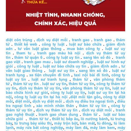
diệt côn trùng
.
dịch vụ diệt mối
.
tranh gao
.
tranh gao
.
thám
tử
.
thiết kế web
.
công ty luật
.
luật sư bào chữa
.
giám định
adn
.
tư vấn luật giao thông
.
mua bán công ty
.
luật sư uy
tín
.
tham tu
.
tranh gạo màu hà nội
.
dịch vụ thám tử uy
tín
.
thám tử quận 6
.
công ty luật uy tín
.
sang tên sổ đỏ
.
tranh
gao việt
.
tranh gao mau
.
luật sư doanh nghiệp
.
luật sư hình sự
giỏi
.
công ty luật
.
luật sư bào chữa uy tín
.
giám định adn
.
tư
vấn luật giao thông
.
luật sư uy tín
.
sang tên sổ đỏ
.
luật sư
tranh tụng
.
xe tiện chuyến đi tỉnh
,
taxi nội bài đi tỉnh
,
công ty
luật uy tín
.
luật sư tranh tụng
,
thám tử
,
văn phòng thám
tử
,
thám tử uy tín .
luật sư uy tín
,
thám tử uy tín
,
công ty thám tử
uy tín
,
dịch vụ thám tử uy tín
,
văn phòng thám tử uy tín
,
luật sư
bào chữa hình sự giỏi
,
công ty luật uy tín
,
luật sư uy tín tại hà
nội
,
công ty luật uy tín tại hà nội
.
diệt mối tận gốc
,
công ty diệt
mối
,
diệt mối
,
dịch vụ diệt mối
.
dịch vụ điều tra ngoại tình
,
điều
tra ngoại tình
,
xác minh nhân thân
,
thám tử uy tín
,
công ty
thám tử uy tín
,
dịch vụ thám tử uy tín
.
dịch vụ diệt mối
.
tranh
gao nghệ thuật
.
tranh gao chan dung
.
thám tử
.
luật sư bào
chữa giỏi
.
thám tử tư
.
thiết bị bếp âu
,
lò nướng bánh
,
tủ trưng
bày
,
tủ trưng bày siêu thị
,
máy trộn bột
,
bàn mát
,
tủ đông
,
tủ làm
lạnh
,
máy rửa bát công nghiệp
,
máy làm đá
,
máy làm kem
,
máy