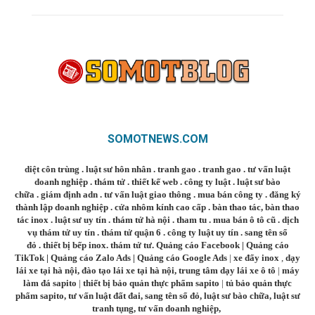
SOMOTNEWS.COM
diệt côn trùng
.
luật sư hôn nhân
.
tranh gao
.
tranh gao
.
tư vấn luật
doanh nghiệp
.
thám tử
.
thiết kế web
.
công ty luật
.
luật sư bào
chữa
.
giám định adn
.
tư vấn luật giao thông
.
mua bán công ty
.
đăng ký
thành lập doanh nghiệp
.
cửa nhôm kính cao cấp
.
bàn thao tác
,
bàn thao
tác inox
.
luật sư uy tín
.
thám tử hà nội
.
tham tu
.
mua bán ô tô cũ
.
dịch
vụ thám tử uy tín
.
thám tử quận 6
.
công ty luật uy tín
.
sang tên sổ
đỏ
.
thiết bị bếp inox
.
thám tử tư
.
Quảng cáo Facebook
|
Quảng cáo
TikTok
|
Quảng cáo Zalo Ads
|
Quảng cáo Google Ads
|
xe đẩy inox
,
dạy
lái xe tại hà nội
,
đào tạo lái xe tại hà nội
,
trung tâm dạy lái xe ô tô
|
máy
làm đá sapito
|
thiết bị bảo quản thực phẩm sapito
|
tủ bảo quản thực
phẩm sapito
,
tư vấn luật đất đai
,
sang tên sổ đỏ
,
luật sư bào chữa
,
luật sư
tranh tụng
,
tư vấn doanh nghiệp
,