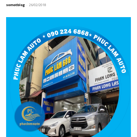
somotblog
-
26/02/2018