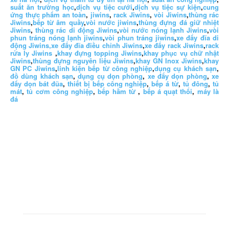
suất ăn trường học
,
dịch vụ tiệc cưới
,
dịch vụ tiệc sự kiện
,
cung
ứng thực phẩm an toàn
,
jiwins
,
rack Jiwins
,
vòi Jiwins
,
thùng rác
Jiwins
,
bếp từ âm quầy
,
vòi nước jiwins
,
thùng đựng đá giữ nhiệt
Jiwins
,
thùng rác di động Jiwins
,
vòi nước nóng lạnh Jiwins
,
vòi
phun tráng nóng lạnh jiwins
,
vòi phun tráng jiwins
,
xe đẩy đĩa di
động Jiwins,
xe đẩy đĩa điều chỉnh Jiwins
,
xe đẩy rack Jiwins
,
rack
rửa ly Jiwins
,
khay đựng topping Jiwins
,
khay phục vụ chữ nhật
Jiwins
,
thùng đựng nguyên liệu Jiwins
,
khay GN Inox Jiwins
,
khay
GN PC Jiwins
,
linh kiện bếp từ công nghiệp
,
dụng cụ khách sạn
,
đồ dùng khách sạn
,
dụng cụ dọn phòng
,
xe đẩy dọn phòng
,
xe
đẩy dọn bát đũa
,
thiết bị bếp công nghiệp
,
bếp á từ
,
tủ đông
,
tủ
mát
,
tủ cơm công nghiệp
,
bếp hầm từ
,
bếp á quạt thổi
,
máy là
đá