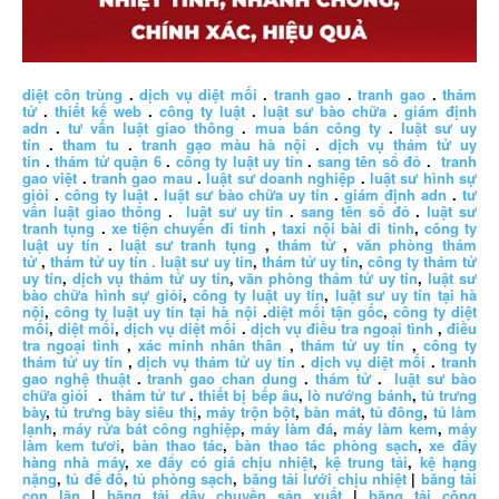
diệt côn trùng
.
dịch vụ diệt mối
.
tranh gao
.
tranh gao
.
thám
tử
.
thiết kế web
.
công ty luật
.
luật sư bào chữa
.
giám định
adn
.
tư vấn luật giao thông
.
mua bán công ty
.
luật sư uy
tín
.
tham tu
.
tranh gạo màu hà nội
.
dịch vụ thám tử uy
tín
.
thám tử quận 6
.
công ty luật uy tín
.
sang tên sổ đỏ
.
tranh
gao việt
.
tranh gao mau
.
luật sư doanh nghiệp
.
luật sư hình sự
giỏi
.
công ty luật
.
luật sư bào chữa uy tín
.
giám định adn
.
tư
vấn luật giao thông
.
luật sư uy tín
.
sang tên sổ đỏ
.
luật sư
tranh tụng
.
xe tiện chuyến đi tỉnh
,
taxi nội bài đi tỉnh
,
công ty
luật uy tín
.
luật sư tranh tụng
,
thám tử
,
văn phòng thám
tử
,
thám tử uy tín .
luật sư uy tín
,
thám tử uy tín
,
công ty thám tử
uy tín
,
dịch vụ thám tử uy tín
,
văn phòng thám tử uy tín
,
luật sư
bào chữa hình sự giỏi
,
công ty luật uy tín
,
luật sư uy tín tại hà
nội
,
công ty luật uy tín tại hà nội
.
diệt mối tận gốc
,
công ty diệt
mối
,
diệt mối
,
dịch vụ diệt mối
.
dịch vụ điều tra ngoại tình
,
điều
tra ngoại tình
,
xác minh nhân thân
,
thám tử uy tín
,
công ty
thám tử uy tín
,
dịch vụ thám tử uy tín
.
dịch vụ diệt mối
.
tranh
gao nghệ thuật
.
tranh gao chan dung
.
thám tử
.
luật sư bào
chữa giỏi
.
thám tử tư
.
thiết bị bếp âu
,
lò nướng bánh
,
tủ trưng
bày
,
tủ trưng bày siêu thị
,
máy trộn bột
,
bàn mát
,
tủ đông
,
tủ làm
lạnh
,
máy rửa bát công nghiệp
,
máy làm đá
,
máy làm kem
,
máy
làm kem tươi
,
bàn thao tác
,
bàn thao tác phòng sạch
,
xe đẩy
hàng nhà máy
,
xe đẩy có giá chịu nhiệt
,
kệ trung tải
,
kệ hạng
nặng
,
tủ để đồ
,
tủ phòng sạch
,
băng tải lưới chịu nhiệt
|
băng tải
con lăn
|
băng tải dây chuyền sản xuất
|
băng tải công