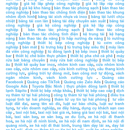
nghiệp
|
giá kệ lắp ghép công nghiệp
|
giá kệ lắp ráp công
nghiệp
|
giá kệ kho hàng
|
bàn thao tác phòng sạch
|
bàn thao tác
công nghiệp
|
bàn thao tác chống tĩnh điện
|
bàn thao tác khung
nhôm định hình
|
băng tải xích nhựa và inox
|
băng tải lưới chịu
nhiệt
|
băng tải con lăn
|
băng tải dây chuyền sản xuất
|
băng tải
công nghiệp
|
giá kệ công nghiệp
|
giá kệ lắp ráp công
nghiệp
|
bàn thao tác phòng sạch
|
bàn thao tác công
nghiệp
|
bàn thao tác chống tĩnh điện
|
kệ trung tải
|
kệ hạng
nặng
|
bàn thao tác đa năng
|
lò hấp nướng đa năng
|
lò nướng
công nghiệp
|
thiết bị bếp công nghiệp
|
tủ cơm công
nghiệp
|
bàn mát
|
tủ trưng bày
|
tủ trưng bày siêu thị
|
máy làm
đá viên công nghiệp
|
tủ đông lạnh
|
kệ bếp inox
|
thiết bị quầy
bar
|
thiết bị chế biến thực phẩm
|
thiết bị pha chế cà phê
|
máy
rửa bát băng chuyền
|
máy rửa bát công nghiệp
|
thiết bị bếp
âu
|
thiết kế quầy bar inox
,
nhôm kính cao cấp
,
cửa nhôm kính
cao cấp
,
cửa nhôm cao cấp
,
cửa kính cường lực
,
cầu thang kính
cường lực
,
giếng trời tự đóng mở
,
ban công mở tự động
,
vách
ngăn nhôm kính
,
vách kính cường lực
.
Quảng cáo
Facebook
|
Quảng cáo TikTok
|
Quảng cáo Zalo Ads
|
Quảng cáo
Google Ads
|
Toyota Bắc Ninh |
thực phẩm đông lạnh
|
thiết bị
lạnh Sápito
|
thiết bị bếp nhập khẩu
, |
thiết bị bếp cao cấp
|
dịch
vụ thám tử tại hải phòng
|
công ty thám tử tại hải phòng
|
điều tra
ngoại tình tại hải phòng
|
thám tử uy tín tại hải phòng
|
tư vấn
luật đất đai
,
sang tên sổ đỏ
,
luật sư bào chữa
,
luật sư tranh
tụng
,
tư vấn doanh nghiệp
,
xe đẩy hàng
,
dụng cụ khách sạn cao
cấp
,
taxi nội bài
,
taxi nội bài giá rẻ
,
bảng giá taxi nội bài
,
taxi nội
bài
,
taxi sân bay
,
xe sân bay
,
xe du lịch
,
xe hà nội đi thanh
hoá
,
xe hà nội đi ninh bình
,
xe hà nội đi nam định
,
xe hà nội đi
quảng ninh
,
xe hà nội đi thái bình
,
trung tâm dạy lái xe
,
dạy lái
xe hà nội
,
dịch vụ thám tử uy tín tại hà nội
,
suất ăn công nghiệp
,