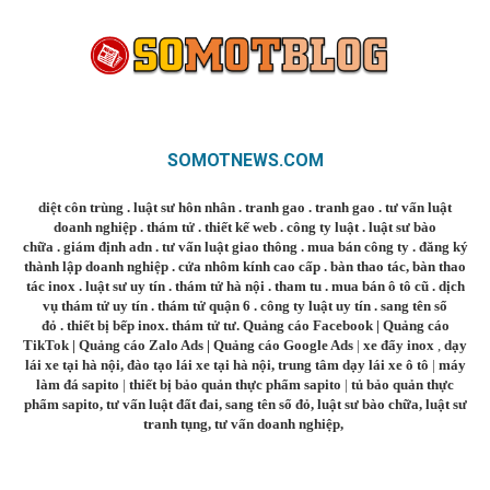
SOMOTNEWS.COM
diệt côn trùng
.
luật sư hôn nhân
.
tranh gao
.
tranh gao
.
tư vấn luật
doanh nghiệp
.
thám tử
.
thiết kế web
.
công ty luật
.
luật sư bào
chữa
.
giám định adn
.
tư vấn luật giao thông
.
mua bán công ty
.
đăng ký
thành lập doanh nghiệp
.
cửa nhôm kính cao cấp
.
bàn thao tác
,
bàn thao
tác inox
.
luật sư uy tín
.
thám tử hà nội
.
tham tu
.
mua bán ô tô cũ
.
dịch
vụ thám tử uy tín
.
thám tử quận 6
.
công ty luật uy tín
.
sang tên sổ
đỏ
.
thiết bị bếp inox
.
thám tử tư
.
Quảng cáo Facebook
|
Quảng cáo
TikTok
|
Quảng cáo Zalo Ads
|
Quảng cáo Google Ads
|
xe đẩy inox
,
dạy
lái xe tại hà nội
,
đào tạo lái xe tại hà nội
,
trung tâm dạy lái xe ô tô
|
máy
làm đá sapito
|
thiết bị bảo quản thực phẩm sapito
|
tủ bảo quản thực
phẩm sapito
,
tư vấn luật đất đai
,
sang tên sổ đỏ
,
luật sư bào chữa
,
luật sư
tranh tụng
,
tư vấn doanh nghiệp
,