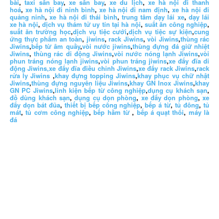
bài
,
taxi sân bay
,
xe sân bay
,
xe du lịch
,
xe hà nội đi thanh
hoá
,
xe hà nội đi ninh bình
,
xe hà nội đi nam định
,
xe hà nội đi
quảng ninh
,
xe hà nội đi thái bình
,
trung tâm dạy lái xe
,
dạy lái
xe hà nội
,
dịch vụ thám tử uy tín tại hà nội
,
suất ăn công nghiệp
,
suất ăn trường học
,
dịch vụ tiệc cưới
,
dịch vụ tiệc sự kiện
,
cung
ứng thực phẩm an toàn
,
jiwins
,
rack Jiwins
,
vòi Jiwins
,
thùng rác
Jiwins
,
bếp từ âm quầy
,
vòi nước jiwins
,
thùng đựng đá giữ nhiệt
Jiwins
,
thùng rác di động Jiwins
,
vòi nước nóng lạnh Jiwins
,
vòi
phun tráng nóng lạnh jiwins
,
vòi phun tráng jiwins
,
xe đẩy đĩa di
động Jiwins,
xe đẩy đĩa điều chỉnh Jiwins
,
xe đẩy rack Jiwins
,
rack
rửa ly Jiwins
,
khay đựng topping Jiwins
,
khay phục vụ chữ nhật
Jiwins
,
thùng đựng nguyên liệu Jiwins
,
khay GN Inox Jiwins
,
khay
GN PC Jiwins
,
linh kiện bếp từ công nghiệp
,
dụng cụ khách sạn
,
đồ dùng khách sạn
,
dụng cụ dọn phòng
,
xe đẩy dọn phòng
,
xe
đẩy dọn bát đũa
,
thiết bị bếp công nghiệp
,
bếp á từ
,
tủ đông
,
tủ
mát
,
tủ cơm công nghiệp
,
bếp hầm từ
,
bếp á quạt thổi
,
máy là
đá