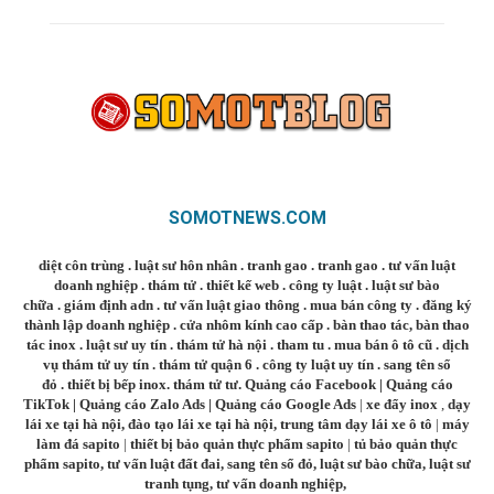
SOMOTNEWS.COM
diệt côn trùng
.
luật sư hôn nhân
.
tranh gao
.
tranh gao
.
tư vấn luật
doanh nghiệp
.
thám tử
.
thiết kế web
.
công ty luật
.
luật sư bào
chữa
.
giám định adn
.
tư vấn luật giao thông
.
mua bán công ty
.
đăng ký
thành lập doanh nghiệp
.
cửa nhôm kính cao cấp
.
bàn thao tác
,
bàn thao
tác inox
.
luật sư uy tín
.
thám tử hà nội
.
tham tu
.
mua bán ô tô cũ
.
dịch
vụ thám tử uy tín
.
thám tử quận 6
.
công ty luật uy tín
.
sang tên sổ
đỏ
.
thiết bị bếp inox
.
thám tử tư
.
Quảng cáo Facebook
|
Quảng cáo
TikTok
|
Quảng cáo Zalo Ads
|
Quảng cáo Google Ads
|
xe đẩy inox
,
dạy
lái xe tại hà nội
,
đào tạo lái xe tại hà nội
,
trung tâm dạy lái xe ô tô
|
máy
làm đá sapito
|
thiết bị bảo quản thực phẩm sapito
|
tủ bảo quản thực
phẩm sapito
,
tư vấn luật đất đai
,
sang tên sổ đỏ
,
luật sư bào chữa
,
luật sư
tranh tụng
,
tư vấn doanh nghiệp
,