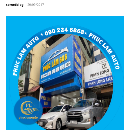
somotblog
-
20/09/2017