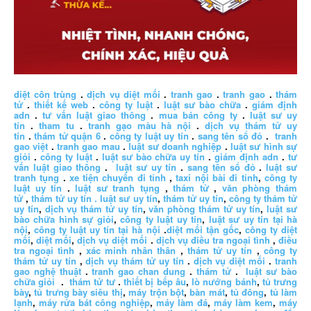
diệt côn trùng
.
dịch vụ diệt mối
.
tranh gao
.
tranh gao
.
thám
tử
.
thiết kế web
.
công ty luật
.
luật sư bào chữa
.
giám định
adn
.
tư vấn luật giao thông
.
mua bán công ty
.
luật sư uy
tín
.
tham tu
.
tranh gạo màu hà nội
.
dịch vụ thám tử uy
tín
.
thám tử quận 6
.
công ty luật uy tín
.
sang tên sổ đỏ
.
tranh
gao việt
.
tranh gao mau
.
luật sư doanh nghiệp
.
luật sư hình sự
giỏi
.
công ty luật
.
luật sư bào chữa uy tín
.
giám định adn
.
tư
vấn luật giao thông
.
luật sư uy tín
.
sang tên sổ đỏ
.
luật sư
tranh tụng
.
xe tiện chuyến đi tỉnh
,
taxi nội bài đi tỉnh
,
công ty
luật uy tín
.
luật sư tranh tụng
,
thám tử
,
văn phòng thám
tử
,
thám tử uy tín .
luật sư uy tín
,
thám tử uy tín
,
công ty thám tử
uy tín
,
dịch vụ thám tử uy tín
,
văn phòng thám tử uy tín
,
luật sư
bào chữa hình sự giỏi
,
công ty luật uy tín
,
luật sư uy tín tại hà
nội
,
công ty luật uy tín tại hà nội
.
diệt mối tận gốc
,
công ty diệt
mối
,
diệt mối
,
dịch vụ diệt mối
.
dịch vụ điều tra ngoại tình
,
điều
tra ngoại tình
,
xác minh nhân thân
,
thám tử uy tín
,
công ty
thám tử uy tín
,
dịch vụ thám tử uy tín
.
dịch vụ diệt mối
.
tranh
gao nghệ thuật
.
tranh gao chan dung
.
thám tử
.
luật sư bào
chữa giỏi
.
thám tử tư
.
thiết bị bếp âu
,
lò nướng bánh
,
tủ trưng
bày
,
tủ trưng bày siêu thị
,
máy trộn bột
,
bàn mát
,
tủ đông
,
tủ làm
lạnh
,
máy rửa bát công nghiệp
,
máy làm đá
,
máy làm kem
,
máy