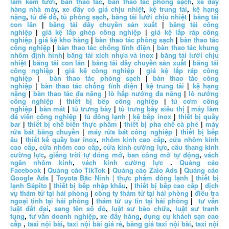
làm kem tươi
,
bàn thao tác
,
bàn thao tác phòng sạch
,
xe đẩy
hàng nhà máy
,
xe đẩy có giá chịu nhiệt
,
kệ trung tải
,
kệ hạng
nặng
,
tủ để đồ
,
tủ phòng sạch
,
băng tải lưới chịu nhiệt
|
băng tải
con lăn
|
băng tải dây chuyền sản xuất
|
băng tải công
nghiệp
|
giá kệ lắp ghép công nghiệp
|
giá kệ lắp ráp công
nghiệp
|
giá kệ kho hàng
|
bàn thao tác phòng sạch
|
bàn thao tác
công nghiệp
|
bàn thao tác chống tĩnh điện
|
bàn thao tác khung
nhôm định hình
|
băng tải xích nhựa và inox
|
băng tải lưới chịu
nhiệt
|
băng tải con lăn
|
băng tải dây chuyền sản xuất
|
băng tải
công nghiệp
|
giá kệ công nghiệp
|
giá kệ lắp ráp công
nghiệp
|
bàn thao tác phòng sạch
|
bàn thao tác công
nghiệp
|
bàn thao tác chống tĩnh điện
|
kệ trung tải
|
kệ hạng
nặng
|
bàn thao tác đa năng
|
lò hấp nướng đa năng
|
lò nướng
công nghiệp
|
thiết bị bếp công nghiệp
|
tủ cơm công
nghiệp
|
bàn mát
|
tủ trưng bày
|
tủ trưng bày siêu thị
|
máy làm
đá viên công nghiệp
|
tủ đông lạnh
|
kệ bếp inox
|
thiết bị quầy
bar
|
thiết bị chế biến thực phẩm
|
thiết bị pha chế cà phê
|
máy
rửa bát băng chuyền
|
máy rửa bát công nghiệp
|
thiết bị bếp
âu
|
thiết kế quầy bar inox
,
nhôm kính cao cấp
,
cửa nhôm kính
cao cấp
,
cửa nhôm cao cấp
,
cửa kính cường lực
,
cầu thang kính
cường lực
,
giếng trời tự đóng mở
,
ban công mở tự động
,
vách
ngăn nhôm kính
,
vách kính cường lực
.
Quảng cáo
Facebook
|
Quảng cáo TikTok
|
Quảng cáo Zalo Ads
|
Quảng cáo
Google Ads
|
Toyota Bắc Ninh |
thực phẩm đông lạnh
|
thiết bị
lạnh Sápito
|
thiết bị bếp nhập khẩu
, |
thiết bị bếp cao cấp
|
dịch
vụ thám tử tại hải phòng
|
công ty thám tử tại hải phòng
|
điều tra
ngoại tình tại hải phòng
|
thám tử uy tín tại hải phòng
|
tư vấn
luật đất đai
,
sang tên sổ đỏ
,
luật sư bào chữa
,
luật sư tranh
tụng
,
tư vấn doanh nghiệp
,
xe đẩy hàng
,
dụng cụ khách sạn cao
cấp
,
taxi nội bài
,
taxi nội bài giá rẻ
,
bảng giá taxi nội bài
,
taxi nội