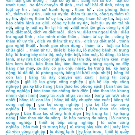
vấn luật giao thông
.
luật sư uy tín
.
sang tên sổ đỏ
.
luật sư
tranh tụng
.
xe tiện chuyến đi tỉnh
,
taxi nội bài đi tỉnh
,
công ty
luật uy tín
.
luật sư tranh tụng
,
thám tử
,
văn phòng thám
tử
,
thám tử uy tín .
luật sư uy tín
,
thám tử uy tín
,
công ty thám tử
uy tín
,
dịch vụ thám tử uy tín
,
văn phòng thám tử uy tín
,
luật sư
bào chữa hình sự giỏi
,
công ty luật uy tín
,
luật sư uy tín tại hà
nội
,
công ty luật uy tín tại hà nội
.
diệt mối tận gốc
,
công ty diệt
mối
,
diệt mối
,
dịch vụ diệt mối
.
dịch vụ điều tra ngoại tình
,
điều
tra ngoại tình
,
xác minh nhân thân
,
thám tử uy tín
,
công ty
thám tử uy tín
,
dịch vụ thám tử uy tín
.
dịch vụ diệt mối
.
tranh
gao nghệ thuật
.
tranh gao chan dung
.
thám tử
.
luật sư bào
chữa giỏi
.
thám tử tư
.
thiết bị bếp âu
,
lò nướng bánh
,
tủ trưng
bày
,
tủ trưng bày siêu thị
,
máy trộn bột
,
bàn mát
,
tủ đông
,
tủ làm
lạnh
,
máy rửa bát công nghiệp
,
máy làm đá
,
máy làm kem
,
máy
làm kem tươi
,
bàn thao tác
,
bàn thao tác phòng sạch
,
xe đẩy
hàng nhà máy
,
xe đẩy có giá chịu nhiệt
,
kệ trung tải
,
kệ hạng
nặng
,
tủ để đồ
,
tủ phòng sạch
,
băng tải lưới chịu nhiệt
|
băng tải
con lăn
|
băng tải dây chuyền sản xuất
|
băng tải công
nghiệp
|
giá kệ lắp ghép công nghiệp
|
giá kệ lắp ráp công
nghiệp
|
giá kệ kho hàng
|
bàn thao tác phòng sạch
|
bàn thao tác
công nghiệp
|
bàn thao tác chống tĩnh điện
|
bàn thao tác khung
nhôm định hình
|
băng tải xích nhựa và inox
|
băng tải lưới chịu
nhiệt
|
băng tải con lăn
|
băng tải dây chuyền sản xuất
|
băng tải
công nghiệp
|
giá kệ công nghiệp
|
giá kệ lắp ráp công
nghiệp
|
bàn thao tác phòng sạch
|
bàn thao tác công
nghiệp
|
bàn thao tác chống tĩnh điện
|
kệ trung tải
|
kệ hạng
nặng
|
bàn thao tác đa năng
|
lò hấp nướng đa năng
|
lò nướng
công nghiệp
|
thiết bị bếp công nghiệp
|
tủ cơm công
nghiệp
|
bàn mát
|
tủ trưng bày
|
tủ trưng bày siêu thị
|
máy làm
đá viên công nghiệp
|
tủ đông lạnh
|
kệ bếp inox
|
thiết bị quầy