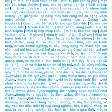
bar
|
thiết bị chế biến thực phẩm
|
thiết bị pha chế cà phê
|
máy
rửa bát băng chuyền
|
máy rửa bát công nghiệp
|
thiết bị bếp
âu
|
thiết kế quầy bar inox
,
nhôm kính cao cấp
,
cửa nhôm kính
cao cấp
,
cửa nhôm cao cấp
,
cửa kính cường lực
,
cầu thang kính
cường lực
,
giếng trời tự đóng mở
,
ban công mở tự động
,
vách
ngăn nhôm kính
,
vách kính cường lực
.
Quảng cáo
Facebook
|
Quảng cáo TikTok
|
Quảng cáo Zalo Ads
|
Quảng cáo
Google Ads
|
Toyota Bắc Ninh |
thực phẩm đông lạnh
|
thiết bị
lạnh Sápito
|
thiết bị bếp nhập khẩu
, |
thiết bị bếp cao cấp
|
dịch
vụ thám tử tại hải phòng
|
công ty thám tử tại hải phòng
|
điều tra
ngoại tình tại hải phòng
|
thám tử uy tín tại hải phòng
|
tư vấn
luật đất đai
,
sang tên sổ đỏ
,
luật sư bào chữa
,
luật sư tranh
tụng
,
tư vấn doanh nghiệp
,
xe đẩy hàng
,
dụng cụ khách sạn cao
cấp
,
taxi nội bài
,
taxi nội bài giá rẻ
,
bảng giá taxi nội bài
,
taxi nội
bài
,
taxi sân bay
,
xe sân bay
,
xe du lịch
,
xe hà nội đi thanh
hoá
,
xe hà nội đi ninh bình
,
xe hà nội đi nam định
,
xe hà nội đi
quảng ninh
,
xe hà nội đi thái bình
,
trung tâm dạy lái xe
,
dạy lái
xe hà nội
,
dịch vụ thám tử uy tín tại hà nội
,
suất ăn công nghiệp
,
suất ăn trường học
,
dịch vụ tiệc cưới
,
dịch vụ tiệc sự kiện
,
cung
ứng thực phẩm an toàn
,
jiwins
,
rack Jiwins
,
vòi Jiwins
,
thùng rác
Jiwins
,
bếp từ âm quầy
,
vòi nước jiwins
,
thùng đựng đá giữ nhiệt
Jiwins
,
thùng rác di động Jiwins
,
vòi nước nóng lạnh Jiwins
,
vòi
phun tráng nóng lạnh jiwins
,
vòi phun tráng jiwins
,
xe đẩy đĩa di
động Jiwins,
xe đẩy đĩa điều chỉnh Jiwins
,
xe đẩy rack Jiwins
,
rack
rửa ly Jiwins
,
khay đựng topping Jiwins
,
khay phục vụ chữ nhật
Jiwins
,
thùng đựng nguyên liệu Jiwins
,
khay GN Inox Jiwins
,
khay
GN PC Jiwins
,
linh kiện bếp từ công nghiệp
,
dụng cụ khách sạn
,
đồ dùng khách sạn
,
dụng cụ dọn phòng
,
xe đẩy dọn phòng
,
xe
đẩy dọn bát đũa
,
thiết bị bếp công nghiệp
,
bếp á từ
,
tủ đông
,
tủ
mát
,
tủ cơm công nghiệp
,
bếp hầm từ
,
bếp á quạt thổi
,
máy là