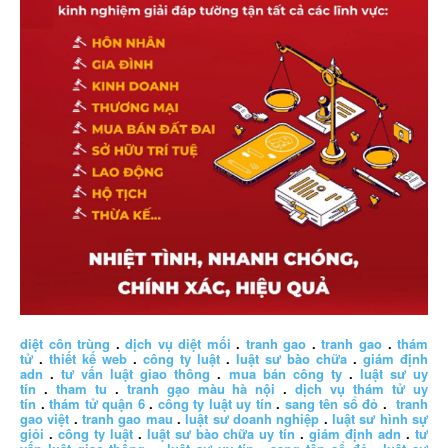
diệt côn trùng
.
dịch vụ diệt mối
.
tranh gao
.
tranh gao
.
thám
tử
.
thiết kế web
.
công ty luật
.
luật sư bào chữa
.
giám định
adn
.
tư vấn luật giao thông
.
mua bán công ty
.
luật sư uy
tín
.
tham tu
.
tranh gạo màu hà nội
.
dịch vụ thám tử uy
tín
.
thám tử quận 6
.
công ty luật uy tín
.
sang tên sổ đỏ
.
tranh
gao việt
.
tranh gao mau
.
luật sư doanh nghiệp
.
luật sư hình sự
giỏi
.
công ty luật
.
luật sư bào chữa uy tín
.
giám định adn
.
tư