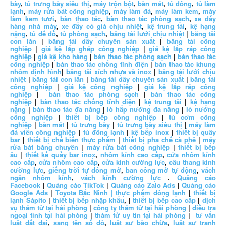
bày
,
tủ trưng bày siêu thị
,
máy trộn bột
,
bàn mát
,
tủ đông
,
tủ làm
lạnh
,
máy rửa bát công nghiệp
,
máy làm đá
,
máy làm kem
,
máy
làm kem tươi
,
bàn thao tác
,
bàn thao tác phòng sạch
,
xe đẩy
hàng nhà máy
,
xe đẩy có giá chịu nhiệt
,
kệ trung tải
,
kệ hạng
nặng
,
tủ để đồ
,
tủ phòng sạch
,
băng tải lưới chịu nhiệt
|
băng tải
con lăn
|
băng tải dây chuyền sản xuất
|
băng tải công
nghiệp
|
giá kệ lắp ghép công nghiệp
|
giá kệ lắp ráp công
nghiệp
|
giá kệ kho hàng
|
bàn thao tác phòng sạch
|
bàn thao tác
công nghiệp
|
bàn thao tác chống tĩnh điện
|
bàn thao tác khung
nhôm định hình
|
băng tải xích nhựa và inox
|
băng tải lưới chịu
nhiệt
|
băng tải con lăn
|
băng tải dây chuyền sản xuất
|
băng tải
công nghiệp
|
giá kệ công nghiệp
|
giá kệ lắp ráp công
nghiệp
|
bàn thao tác phòng sạch
|
bàn thao tác công
nghiệp
|
bàn thao tác chống tĩnh điện
|
kệ trung tải
|
kệ hạng
nặng
|
bàn thao tác đa năng
|
lò hấp nướng đa năng
|
lò nướng
công nghiệp
|
thiết bị bếp công nghiệp
|
tủ cơm công
nghiệp
|
bàn mát
|
tủ trưng bày
|
tủ trưng bày siêu thị
|
máy làm
đá viên công nghiệp
|
tủ đông lạnh
|
kệ bếp inox
|
thiết bị quầy
bar
|
thiết bị chế biến thực phẩm
|
thiết bị pha chế cà phê
|
máy
rửa bát băng chuyền
|
máy rửa bát công nghiệp
|
thiết bị bếp
âu
|
thiết kế quầy bar inox
,
nhôm kính cao cấp
,
cửa nhôm kính
cao cấp
,
cửa nhôm cao cấp
,
cửa kính cường lực
,
cầu thang kính
cường lực
,
giếng trời tự đóng mở
,
ban công mở tự động
,
vách
ngăn nhôm kính
,
vách kính cường lực
.
Quảng cáo
Facebook
|
Quảng cáo TikTok
|
Quảng cáo Zalo Ads
|
Quảng cáo
Google Ads
|
Toyota Bắc Ninh |
thực phẩm đông lạnh
|
thiết bị
lạnh Sápito
|
thiết bị bếp nhập khẩu
, |
thiết bị bếp cao cấp
|
dịch
vụ thám tử tại hải phòng
|
công ty thám tử tại hải phòng
|
điều tra
ngoại tình tại hải phòng
|
thám tử uy tín tại hải phòng
|
tư vấn
luật đất đai
,
sang tên sổ đỏ
,
luật sư bào chữa
,
luật sư tranh