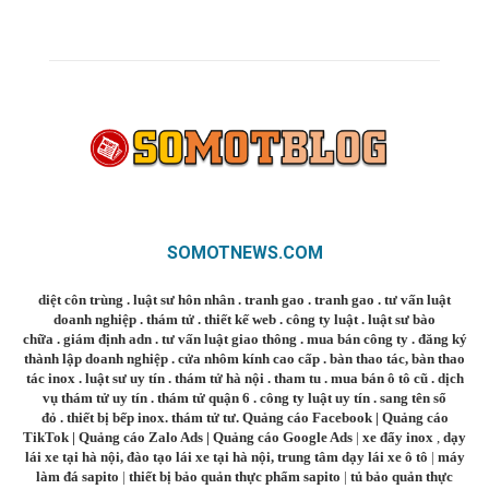
SOMOTNEWS.COM
diệt côn trùng
.
luật sư hôn nhân
.
tranh gao
.
tranh gao
.
tư vấn luật
doanh nghiệp
.
thám tử
.
thiết kế web
.
công ty luật
.
luật sư bào
chữa
.
giám định adn
.
tư vấn luật giao thông
.
mua bán công ty
.
đăng ký
thành lập doanh nghiệp
.
cửa nhôm kính cao cấp
.
bàn thao tác
,
bàn thao
tác inox
.
luật sư uy tín
.
thám tử hà nội
.
tham tu
.
mua bán ô tô cũ
.
dịch
vụ thám tử uy tín
.
thám tử quận 6
.
công ty luật uy tín
.
sang tên sổ
đỏ
.
thiết bị bếp inox
.
thám tử tư
.
Quảng cáo Facebook
|
Quảng cáo
TikTok
|
Quảng cáo Zalo Ads
|
Quảng cáo Google Ads
|
xe đẩy inox
,
dạy
lái xe tại hà nội
,
đào tạo lái xe tại hà nội
,
trung tâm dạy lái xe ô tô
|
máy
làm đá sapito
|
thiết bị bảo quản thực phẩm sapito
|
tủ bảo quản thực