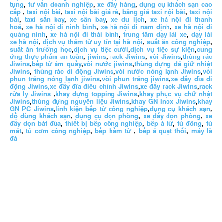
tụng
,
tư vấn doanh nghiệp
,
xe đẩy hàng
,
dụng cụ khách sạn cao
cấp
,
taxi nội bài
,
taxi nội bài giá rẻ
,
bảng giá taxi nội bài
,
taxi nội
bài
,
taxi sân bay
,
xe sân bay
,
xe du lịch
,
xe hà nội đi thanh
hoá
,
xe hà nội đi ninh bình
,
xe hà nội đi nam định
,
xe hà nội đi
quảng ninh
,
xe hà nội đi thái bình
,
trung tâm dạy lái xe
,
dạy lái
xe hà nội
,
dịch vụ thám tử uy tín tại hà nội
,
suất ăn công nghiệp
,
suất ăn trường học
,
dịch vụ tiệc cưới
,
dịch vụ tiệc sự kiện
,
cung
ứng thực phẩm an toàn
,
jiwins
,
rack Jiwins
,
vòi Jiwins
,
thùng rác
Jiwins
,
bếp từ âm quầy
,
vòi nước jiwins
,
thùng đựng đá giữ nhiệt
Jiwins
,
thùng rác di động Jiwins
,
vòi nước nóng lạnh Jiwins
,
vòi
phun tráng nóng lạnh jiwins
,
vòi phun tráng jiwins
,
xe đẩy đĩa di
động Jiwins,
xe đẩy đĩa điều chỉnh Jiwins
,
xe đẩy rack Jiwins
,
rack
rửa ly Jiwins
,
khay đựng topping Jiwins
,
khay phục vụ chữ nhật
Jiwins
,
thùng đựng nguyên liệu Jiwins
,
khay GN Inox Jiwins
,
khay
GN PC Jiwins
,
linh kiện bếp từ công nghiệp
,
dụng cụ khách sạn
,
đồ dùng khách sạn
,
dụng cụ dọn phòng
,
xe đẩy dọn phòng
,
xe
đẩy dọn bát đũa
,
thiết bị bếp công nghiệp
,
bếp á từ
,
tủ đông
,
tủ
mát
,
tủ cơm công nghiệp
,
bếp hầm từ
,
bếp á quạt thổi
,
máy là
đá