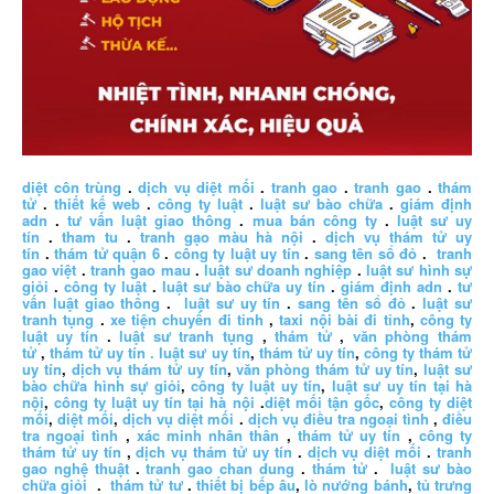
diệt côn trùng
.
dịch vụ diệt mối
.
tranh gao
.
tranh gao
.
thám
tử
.
thiết kế web
.
công ty luật
.
luật sư bào chữa
.
giám định
adn
.
tư vấn luật giao thông
.
mua bán công ty
.
luật sư uy
tín
.
tham tu
.
tranh gạo màu hà nội
.
dịch vụ thám tử uy
tín
.
thám tử quận 6
.
công ty luật uy tín
.
sang tên sổ đỏ
.
tranh
gao việt
.
tranh gao mau
.
luật sư doanh nghiệp
.
luật sư hình sự
giỏi
.
công ty luật
.
luật sư bào chữa uy tín
.
giám định adn
.
tư
vấn luật giao thông
.
luật sư uy tín
.
sang tên sổ đỏ
.
luật sư
tranh tụng
.
xe tiện chuyến đi tỉnh
,
taxi nội bài đi tỉnh
,
công ty
luật uy tín
.
luật sư tranh tụng
,
thám tử
,
văn phòng thám
tử
,
thám tử uy tín .
luật sư uy tín
,
thám tử uy tín
,
công ty thám tử
uy tín
,
dịch vụ thám tử uy tín
,
văn phòng thám tử uy tín
,
luật sư
bào chữa hình sự giỏi
,
công ty luật uy tín
,
luật sư uy tín tại hà
nội
,
công ty luật uy tín tại hà nội
.
diệt mối tận gốc
,
công ty diệt
mối
,
diệt mối
,
dịch vụ diệt mối
.
dịch vụ điều tra ngoại tình
,
điều
tra ngoại tình
,
xác minh nhân thân
,
thám tử uy tín
,
công ty
thám tử uy tín
,
dịch vụ thám tử uy tín
.
dịch vụ diệt mối
.
tranh
gao nghệ thuật
.
tranh gao chan dung
.
thám tử
.
luật sư bào
chữa giỏi
.
thám tử tư
.
thiết bị bếp âu
,
lò nướng bánh
,
tủ trưng