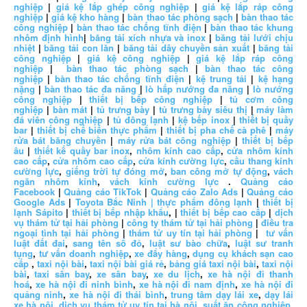
nghiệp
|
giá kệ lắp ghép công nghiệp
|
giá kệ lắp ráp công
nghiệp
|
giá kệ kho hàng
|
bàn thao tác phòng sạch
|
bàn thao tác
công nghiệp
|
bàn thao tác chống tĩnh điện
|
bàn thao tác khung
nhôm định hình
|
băng tải xích nhựa và inox
|
băng tải lưới chịu
nhiệt
|
băng tải con lăn
|
băng tải dây chuyền sản xuất
|
băng tải
công nghiệp
|
giá kệ công nghiệp
|
giá kệ lắp ráp công
nghiệp
|
bàn thao tác phòng sạch
|
bàn thao tác công
nghiệp
|
bàn thao tác chống tĩnh điện
|
kệ trung tải
|
kệ hạng
nặng
|
bàn thao tác đa năng
|
lò hấp nướng đa năng
|
lò nướng
công nghiệp
|
thiết bị bếp công nghiệp
|
tủ cơm công
nghiệp
|
bàn mát
|
tủ trưng bày
|
tủ trưng bày siêu thị
|
máy làm
đá viên công nghiệp
|
tủ đông lạnh
|
kệ bếp inox
|
thiết bị quầy
bar
|
thiết bị chế biến thực phẩm
|
thiết bị pha chế cà phê
|
máy
rửa bát băng chuyền
|
máy rửa bát công nghiệp
|
thiết bị bếp
âu
|
thiết kế quầy bar inox
,
nhôm kính cao cấp
,
cửa nhôm kính
cao cấp
,
cửa nhôm cao cấp
,
cửa kính cường lực
,
cầu thang kính
cường lực
,
giếng trời tự đóng mở
,
ban công mở tự động
,
vách
ngăn nhôm kính
,
vách kính cường lực
.
Quảng cáo
Facebook
|
Quảng cáo TikTok
|
Quảng cáo Zalo Ads
|
Quảng cáo
Google Ads
|
Toyota Bắc Ninh |
thực phẩm đông lạnh
|
thiết bị
lạnh Sápito
|
thiết bị bếp nhập khẩu
, |
thiết bị bếp cao cấp
|
dịch
vụ thám tử tại hải phòng
|
công ty thám tử tại hải phòng
|
điều tra
ngoại tình tại hải phòng
|
thám tử uy tín tại hải phòng
|
tư vấn
luật đất đai
,
sang tên sổ đỏ
,
luật sư bào chữa
,
luật sư tranh
tụng
,
tư vấn doanh nghiệp
,
xe đẩy hàng
,
dụng cụ khách sạn cao
cấp
,
taxi nội bài
,
taxi nội bài giá rẻ
,
bảng giá taxi nội bài
,
taxi nội
bài
,
taxi sân bay
,
xe sân bay
,
xe du lịch
,
xe hà nội đi thanh
hoá
,
xe hà nội đi ninh bình
,
xe hà nội đi nam định
,
xe hà nội đi
quảng ninh
,
xe hà nội đi thái bình
,
trung tâm dạy lái xe
,
dạy lái
xe hà nội
,
dịch vụ thám tử uy tín tại hà nội
,
suất ăn công nghiệp
,