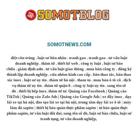
SOMOTNEWS.COM
diệt côn trùng
.
luật sư hôn nhân
.
tranh gao
.
tranh gao
.
tư vấn luật
doanh nghiệp
.
thám tử
.
thiết kế web
.
công ty luật
.
luật sư bào
chữa
.
giám định adn
.
tư vấn luật giao thông
.
mua bán công ty
.
đăng ký
thành lập doanh nghiệp
.
cửa nhôm kính cao cấp
.
bàn thao tác
,
bàn thao
tác inox
.
luật sư uy tín
.
thám tử hà nội
.
tham tu
.
mua bán ô tô cũ
.
dịch
vụ thám tử uy tín
.
thám tử quận 6
.
công ty luật uy tín
.
sang tên sổ
đỏ
.
thiết bị bếp inox
.
thám tử tư
.
Quảng cáo Facebook
|
Quảng cáo
TikTok
|
Quảng cáo Zalo Ads
|
Quảng cáo Google Ads
|
xe đẩy inox
,
dạy
lái xe tại hà nội
,
đào tạo lái xe tại hà nội
,
trung tâm dạy lái xe ô tô
|
máy
làm đá sapito
|
thiết bị bảo quản thực phẩm sapito
|
tủ bảo quản thực
phẩm sapito
,
tư vấn luật đất đai
,
sang tên sổ đỏ
,
luật sư bào chữa
,
luật sư
tranh tụng
,
tư vấn doanh nghiệp
,