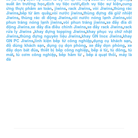
suất ăn trường học
,
dịch vụ tiệc cưới
,
dịch vụ tiệc sự kiện
,
cung
ứng thực phẩm an toàn
,
jiwins
,
rack Jiwins
,
vòi Jiwins
,
thùng rác
Jiwins
,
bếp từ âm quầy
,
vòi nước jiwins
,
thùng đựng đá giữ nhiệt
Jiwins
,
thùng rác di động Jiwins
,
vòi nước nóng lạnh Jiwins
,
vòi
phun tráng nóng lạnh jiwins
,
vòi phun tráng jiwins
,
xe đẩy đĩa di
động Jiwins,
xe đẩy đĩa điều chỉnh Jiwins
,
xe đẩy rack Jiwins
,
rack
rửa ly Jiwins
,
khay đựng topping Jiwins
,
khay phục vụ chữ nhật
Jiwins
,
thùng đựng nguyên liệu Jiwins
,
khay GN Inox Jiwins
,
khay
GN PC Jiwins
,
linh kiện bếp từ công nghiệp
,
dụng cụ khách sạn
,
đồ dùng khách sạn
,
dụng cụ dọn phòng
,
xe đẩy dọn phòng
,
xe
đẩy dọn bát đũa
,
thiết bị bếp công nghiệp
,
bếp á từ
,
tủ đông
,
tủ
mát
,
tủ cơm công nghiệp
,
bếp hầm từ
,
bếp á quạt thổi
,
máy là
đá