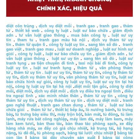
diệt côn trùng
.
dịch vụ diệt mối
.
tranh gao
.
tranh gao
.
thám
tử
.
thiết kế web
.
công ty luật
.
luật sư bào chữa
.
giám định
adn
.
tư vấn luật giao thông
.
mua bán công ty
.
luật sư uy
tín
.
tham tu
.
tranh gạo màu hà nội
.
dịch vụ thám tử uy
tín
.
thám tử quận 6
.
công ty luật uy tín
.
sang tên sổ đỏ
.
tranh
gao việt
.
tranh gao mau
.
luật sư doanh nghiệp
.
luật sư hình sự
giỏi
.
công ty luật
.
luật sư bào chữa uy tín
.
giám định adn
.
tư
vấn luật giao thông
.
luật sư uy tín
.
sang tên sổ đỏ
.
luật sư
tranh tụng
.
xe tiện chuyến đi tỉnh
,
taxi nội bài đi tỉnh
,
công ty
luật uy tín
.
luật sư tranh tụng
,
thám tử
,
văn phòng thám
tử
,
thám tử uy tín .
luật sư uy tín
,
thám tử uy tín
,
công ty thám tử
uy tín
,
dịch vụ thám tử uy tín
,
văn phòng thám tử uy tín
,
luật sư
bào chữa hình sự giỏi
,
công ty luật uy tín
,
luật sư uy tín tại hà
nội
,
công ty luật uy tín tại hà nội
.
diệt mối tận gốc
,
công ty diệt
mối
,
diệt mối
,
dịch vụ diệt mối
.
dịch vụ điều tra ngoại tình
,
điều
tra ngoại tình
,
xác minh nhân thân
,
thám tử uy tín
,
công ty
thám tử uy tín
,
dịch vụ thám tử uy tín
.
dịch vụ diệt mối
.
tranh
gao nghệ thuật
.
tranh gao chan dung
.
thám tử
.
luật sư bào
chữa giỏi
.
thám tử tư
.
thiết bị bếp âu
,
lò nướng bánh
,
tủ trưng
bày
,
tủ trưng bày siêu thị
,
máy trộn bột
,
bàn mát
,
tủ đông
,
tủ làm
lạnh
,
máy rửa bát công nghiệp
,
máy làm đá
,
máy làm kem
,
máy
làm kem tươi
,
bàn thao tác
,
bàn thao tác phòng sạch
,
xe đẩy
hàng nhà máy
,
xe đẩy có giá chịu nhiệt
,
kệ trung tải
,
kệ hạng
nặng
,
tủ để đồ
,
tủ phòng sạch
,
băng tải lưới chịu nhiệt
|
băng tải
con lăn
|
băng tải dây chuyền sản xuất
|
băng tải công