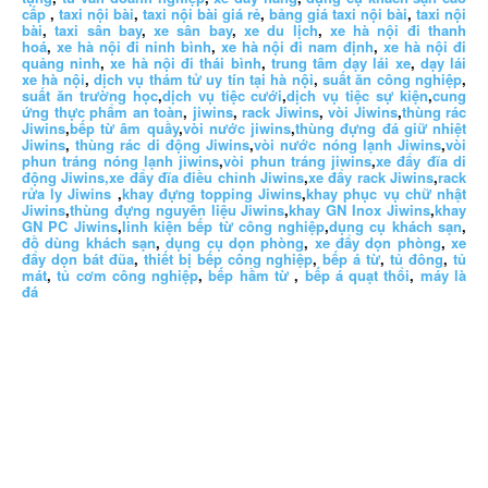
cấp
,
taxi nội bài
,
taxi nội bài giá rẻ
,
bảng giá taxi nội bài
,
taxi nội
bài
,
taxi sân bay
,
xe sân bay
,
xe du lịch
,
xe hà nội đi thanh
hoá
,
xe hà nội đi ninh bình
,
xe hà nội đi nam định
,
xe hà nội đi
quảng ninh
,
xe hà nội đi thái bình
,
trung tâm dạy lái xe
,
dạy lái
xe hà nội
,
dịch vụ thám tử uy tín tại hà nội
,
suất ăn công nghiệp
,
suất ăn trường học
,
dịch vụ tiệc cưới
,
dịch vụ tiệc sự kiện
,
cung
ứng thực phẩm an toàn
,
jiwins
,
rack Jiwins
,
vòi Jiwins
,
thùng rác
Jiwins
,
bếp từ âm quầy
,
vòi nước jiwins
,
thùng đựng đá giữ nhiệt
Jiwins
,
thùng rác di động Jiwins
,
vòi nước nóng lạnh Jiwins
,
vòi
phun tráng nóng lạnh jiwins
,
vòi phun tráng jiwins
,
xe đẩy đĩa di
động Jiwins,
xe đẩy đĩa điều chỉnh Jiwins
,
xe đẩy rack Jiwins
,
rack
rửa ly Jiwins
,
khay đựng topping Jiwins
,
khay phục vụ chữ nhật
Jiwins
,
thùng đựng nguyên liệu Jiwins
,
khay GN Inox Jiwins
,
khay
GN PC Jiwins
,
linh kiện bếp từ công nghiệp
,
dụng cụ khách sạn
,
đồ dùng khách sạn
,
dụng cụ dọn phòng
,
xe đẩy dọn phòng
,
xe
đẩy dọn bát đũa
,
thiết bị bếp công nghiệp
,
bếp á từ
,
tủ đông
,
tủ
mát
,
tủ cơm công nghiệp
,
bếp hầm từ
,
bếp á quạt thổi
,
máy là
đá