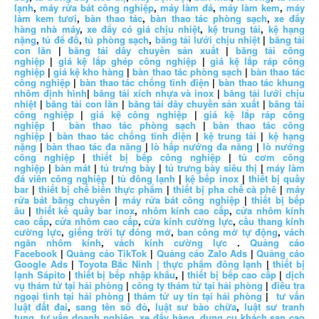
lạnh
,
máy rửa bát công nghiệp
,
máy làm đá
,
máy làm kem
,
máy
làm kem tươi
,
bàn thao tác
,
bàn thao tác phòng sạch
,
xe đẩy
hàng nhà máy
,
xe đẩy có giá chịu nhiệt
,
kệ trung tải
,
kệ hạng
nặng
,
tủ để đồ
,
tủ phòng sạch
,
băng tải lưới chịu nhiệt
|
băng tải
con lăn
|
băng tải dây chuyền sản xuất
|
băng tải công
nghiệp
|
giá kệ lắp ghép công nghiệp
|
giá kệ lắp ráp công
nghiệp
|
giá kệ kho hàng
|
bàn thao tác phòng sạch
|
bàn thao tác
công nghiệp
|
bàn thao tác chống tĩnh điện
|
bàn thao tác khung
nhôm định hình
|
băng tải xích nhựa và inox
|
băng tải lưới chịu
nhiệt
|
băng tải con lăn
|
băng tải dây chuyền sản xuất
|
băng tải
công nghiệp
|
giá kệ công nghiệp
|
giá kệ lắp ráp công
nghiệp
|
bàn thao tác phòng sạch
|
bàn thao tác công
nghiệp
|
bàn thao tác chống tĩnh điện
|
kệ trung tải
|
kệ hạng
nặng
|
bàn thao tác đa năng
|
lò hấp nướng đa năng
|
lò nướng
công nghiệp
|
thiết bị bếp công nghiệp
|
tủ cơm công
nghiệp
|
bàn mát
|
tủ trưng bày
|
tủ trưng bày siêu thị
|
máy làm
đá viên công nghiệp
|
tủ đông lạnh
|
kệ bếp inox
|
thiết bị quầy
bar
|
thiết bị chế biến thực phẩm
|
thiết bị pha chế cà phê
|
máy
rửa bát băng chuyền
|
máy rửa bát công nghiệp
|
thiết bị bếp
âu
|
thiết kế quầy bar inox
,
nhôm kính cao cấp
,
cửa nhôm kính
cao cấp
,
cửa nhôm cao cấp
,
cửa kính cường lực
,
cầu thang kính
cường lực
,
giếng trời tự đóng mở
,
ban công mở tự động
,
vách
ngăn nhôm kính
,
vách kính cường lực
.
Quảng cáo
Facebook
|
Quảng cáo TikTok
|
Quảng cáo Zalo Ads
|
Quảng cáo
Google Ads
|
Toyota Bắc Ninh |
thực phẩm đông lạnh
|
thiết bị
lạnh Sápito
|
thiết bị bếp nhập khẩu
, |
thiết bị bếp cao cấp
|
dịch
vụ thám tử tại hải phòng
|
công ty thám tử tại hải phòng
|
điều tra
ngoại tình tại hải phòng
|
thám tử uy tín tại hải phòng
|
tư vấn
luật đất đai
,
sang tên sổ đỏ
,
luật sư bào chữa
,
luật sư tranh
tụng
,
tư vấn doanh nghiệp
,
xe đẩy hàng
,
dụng cụ khách sạn cao