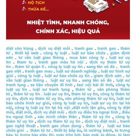
diệt côn trùng
.
dịch vụ diệt mối
.
tranh gao
.
tranh gao
.
thám
tử
.
thiết kế web
.
công ty luật
.
luật sư bào chữa
.
giám định
adn
.
tư vấn luật giao thông
.
mua bán công ty
.
luật sư uy
tín
.
tham tu
.
tranh gạo màu hà nội
.
dịch vụ thám tử uy
tín
.
thám tử quận 6
.
công ty luật uy tín
.
sang tên sổ đỏ
.
tranh
gao việt
.
tranh gao mau
.
luật sư doanh nghiệp
.
luật sư hình sự
giỏi
.
công ty luật
.
luật sư bào chữa uy tín
.
giám định adn
.
tư
vấn luật giao thông
.
luật sư uy tín
.
sang tên sổ đỏ
.
luật sư
tranh tụng
.
xe tiện chuyến đi tỉnh
,
taxi nội bài đi tỉnh
,
công ty
luật uy tín
.
luật sư tranh tụng
,
thám tử
,
văn phòng thám
tử
,
thám tử uy tín .
luật sư uy tín
,
thám tử uy tín
,
công ty thám tử
uy tín
,
dịch vụ thám tử uy tín
,
văn phòng thám tử uy tín
,
luật sư
bào chữa hình sự giỏi
,
công ty luật uy tín
,
luật sư uy tín tại hà
nội
,
công ty luật uy tín tại hà nội
.
diệt mối tận gốc
,
công ty diệt
mối
,
diệt mối
,
dịch vụ diệt mối
.
dịch vụ điều tra ngoại tình
,
điều
tra ngoại tình
,
xác minh nhân thân
,
thám tử uy tín
,
công ty
thám tử uy tín
,
dịch vụ thám tử uy tín
.
dịch vụ diệt mối
.
tranh
gao nghệ thuật
.
tranh gao chan dung
.
thám tử
.
luật sư bào
chữa giỏi
.
thám tử tư
.
thiết bị bếp âu
,
lò nướng bánh
,
tủ trưng
bày
,
tủ trưng bày siêu thị
,
máy trộn bột
,
bàn mát
,
tủ đông
,
tủ làm