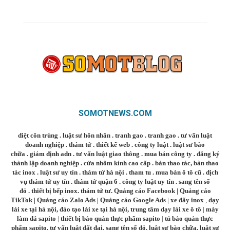
SOMOTNEWS.COM
diệt côn trùng
.
luật sư hôn nhân
.
tranh gao
.
tranh gao
.
tư vấn luật
doanh nghiệp
.
thám tử
.
thiết kế web
.
công ty luật
.
luật sư bào
chữa
.
giám định adn
.
tư vấn luật giao thông
.
mua bán công ty
.
đăng ký
thành lập doanh nghiệp
.
cửa nhôm kính cao cấp
.
bàn thao tác
,
bàn thao
tác inox
.
luật sư uy tín
.
thám tử hà nội
.
tham tu
.
mua bán ô tô cũ
.
dịch
vụ thám tử uy tín
.
thám tử quận 6
.
công ty luật uy tín
.
sang tên sổ
đỏ
.
thiết bị bếp inox
.
thám tử tư
.
Quảng cáo Facebook
|
Quảng cáo
TikTok
|
Quảng cáo Zalo Ads
|
Quảng cáo Google Ads
|
xe đẩy inox
,
dạy
lái xe tại hà nội
,
đào tạo lái xe tại hà nội
,
trung tâm dạy lái xe ô tô
|
máy
làm đá sapito
|
thiết bị bảo quản thực phẩm sapito
|
tủ bảo quản thực
phẩm sapito
,
tư vấn luật đất đai
,
sang tên sổ đỏ
,
luật sư bào chữa
,
luật sư