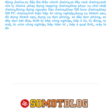
động Jiwins,
xe đẩy đĩa điều chỉnh Jiwins
,
xe đẩy rack Jiwins
,
rack
rửa ly Jiwins
,
khay đựng topping Jiwins
,
khay phục vụ chữ nhật
Jiwins
,
thùng đựng nguyên liệu Jiwins
,
khay GN Inox Jiwins
,
khay
GN PC Jiwins
,
linh kiện bếp từ công nghiệp
,
dụng cụ khách sạn
,
đồ dùng khách sạn
,
dụng cụ dọn phòng
,
xe đẩy dọn phòng
,
xe
đẩy dọn bát đũa
,
thiết bị bếp công nghiệp
,
bếp á từ
,
tủ đông
,
tủ
mát
,
tủ cơm công nghiệp
,
bếp hầm từ
,
bếp á quạt thổi
,
máy là
đá