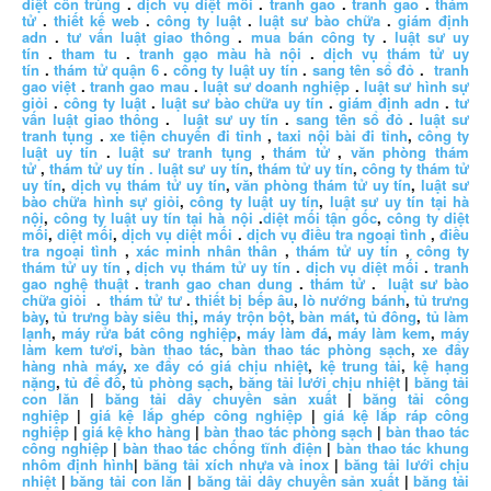
diệt côn trùng
.
dịch vụ diệt mối
.
tranh gao
.
tranh gao
.
thám
tử
.
thiết kế web
.
công ty luật
.
luật sư bào chữa
.
giám định
adn
.
tư vấn luật giao thông
.
mua bán công ty
.
luật sư uy
tín
.
tham tu
.
tranh gạo màu hà nội
.
dịch vụ thám tử uy
tín
.
thám tử quận 6
.
công ty luật uy tín
.
sang tên sổ đỏ
.
tranh
gao việt
.
tranh gao mau
.
luật sư doanh nghiệp
.
luật sư hình sự
giỏi
.
công ty luật
.
luật sư bào chữa uy tín
.
giám định adn
.
tư
vấn luật giao thông
.
luật sư uy tín
.
sang tên sổ đỏ
.
luật sư
tranh tụng
.
xe tiện chuyến đi tỉnh
,
taxi nội bài đi tỉnh
,
công ty
luật uy tín
.
luật sư tranh tụng
,
thám tử
,
văn phòng thám
tử
,
thám tử uy tín .
luật sư uy tín
,
thám tử uy tín
,
công ty thám tử
uy tín
,
dịch vụ thám tử uy tín
,
văn phòng thám tử uy tín
,
luật sư
bào chữa hình sự giỏi
,
công ty luật uy tín
,
luật sư uy tín tại hà
nội
,
công ty luật uy tín tại hà nội
.
diệt mối tận gốc
,
công ty diệt
mối
,
diệt mối
,
dịch vụ diệt mối
.
dịch vụ điều tra ngoại tình
,
điều
tra ngoại tình
,
xác minh nhân thân
,
thám tử uy tín
,
công ty
thám tử uy tín
,
dịch vụ thám tử uy tín
.
dịch vụ diệt mối
.
tranh
gao nghệ thuật
.
tranh gao chan dung
.
thám tử
.
luật sư bào
chữa giỏi
.
thám tử tư
.
thiết bị bếp âu
,
lò nướng bánh
,
tủ trưng
bày
,
tủ trưng bày siêu thị
,
máy trộn bột
,
bàn mát
,
tủ đông
,
tủ làm
lạnh
,
máy rửa bát công nghiệp
,
máy làm đá
,
máy làm kem
,
máy
làm kem tươi
,
bàn thao tác
,
bàn thao tác phòng sạch
,
xe đẩy
hàng nhà máy
,
xe đẩy có giá chịu nhiệt
,
kệ trung tải
,
kệ hạng
nặng
,
tủ để đồ
,
tủ phòng sạch
,
băng tải lưới chịu nhiệt
|
băng tải
con lăn
|
băng tải dây chuyền sản xuất
|
băng tải công
nghiệp
|
giá kệ lắp ghép công nghiệp
|
giá kệ lắp ráp công
nghiệp
|
giá kệ kho hàng
|
bàn thao tác phòng sạch
|
bàn thao tác
công nghiệp
|
bàn thao tác chống tĩnh điện
|
bàn thao tác khung
nhôm định hình
|
băng tải xích nhựa và inox
|
băng tải lưới chịu
nhiệt
|
băng tải con lăn
|
băng tải dây chuyền sản xuất
|
băng tải