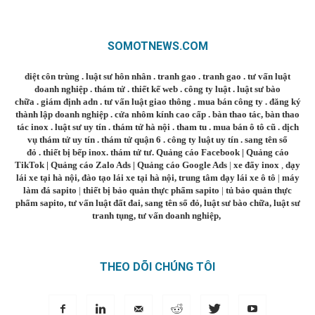
SOMOTNEWS.COM
diệt côn trùng
.
luật sư hôn nhân
.
tranh gao
.
tranh gao
.
tư vấn luật
doanh nghiệp
.
thám tử
.
thiết kế web
.
công ty luật
.
luật sư bào
chữa
.
giám định adn
.
tư vấn luật giao thông
.
mua bán công ty
.
đăng ký
thành lập doanh nghiệp
.
cửa nhôm kính cao cấp
.
bàn thao tác
,
bàn thao
tác inox
.
luật sư uy tín
.
thám tử hà nội
.
tham tu
.
mua bán ô tô cũ
.
dịch
vụ thám tử uy tín
.
thám tử quận 6
.
công ty luật uy tín
.
sang tên sổ
đỏ
.
thiết bị bếp inox
.
thám tử tư
.
Quảng cáo Facebook
|
Quảng cáo
TikTok
|
Quảng cáo Zalo Ads
|
Quảng cáo Google Ads
|
xe đẩy inox
,
dạy
lái xe tại hà nội
,
đào tạo lái xe tại hà nội
,
trung tâm dạy lái xe ô tô
|
máy
làm đá sapito
|
thiết bị bảo quản thực phẩm sapito
|
tủ bảo quản thực
phẩm sapito
,
tư vấn luật đất đai
,
sang tên sổ đỏ
,
luật sư bào chữa
,
luật sư
tranh tụng
,
tư vấn doanh nghiệp
,
THEO DÕI CHÚNG TÔI