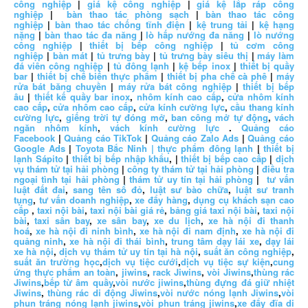
công nghiệp
|
giá kệ công nghiệp
|
giá kệ lắp ráp công
nghiệp
|
bàn thao tác phòng sạch
|
bàn thao tác công
nghiệp
|
bàn thao tác chống tĩnh điện
|
kệ trung tải
|
kệ hạng
nặng
|
bàn thao tác đa năng
|
lò hấp nướng đa năng
|
lò nướng
công nghiệp
|
thiết bị bếp công nghiệp
|
tủ cơm công
nghiệp
|
bàn mát
|
tủ trưng bày
|
tủ trưng bày siêu thị
|
máy làm
đá viên công nghiệp
|
tủ đông lạnh
|
kệ bếp inox
|
thiết bị quầy
bar
|
thiết bị chế biến thực phẩm
|
thiết bị pha chế cà phê
|
máy
rửa bát băng chuyền
|
máy rửa bát công nghiệp
|
thiết bị bếp
âu
|
thiết kế quầy bar inox
,
nhôm kính cao cấp
,
cửa nhôm kính
cao cấp
,
cửa nhôm cao cấp
,
cửa kính cường lực
,
cầu thang kính
cường lực
,
giếng trời tự đóng mở
,
ban công mở tự động
,
vách
ngăn nhôm kính
,
vách kính cường lực
.
Quảng cáo
Facebook
|
Quảng cáo TikTok
|
Quảng cáo Zalo Ads
|
Quảng cáo
Google Ads
|
Toyota Bắc Ninh |
thực phẩm đông lạnh
|
thiết bị
lạnh Sápito
|
thiết bị bếp nhập khẩu
, |
thiết bị bếp cao cấp
|
dịch
vụ thám tử tại hải phòng
|
công ty thám tử tại hải phòng
|
điều tra
ngoại tình tại hải phòng
|
thám tử uy tín tại hải phòng
|
tư vấn
luật đất đai
,
sang tên sổ đỏ
,
luật sư bào chữa
,
luật sư tranh
tụng
,
tư vấn doanh nghiệp
,
xe đẩy hàng
,
dụng cụ khách sạn cao
cấp
,
taxi nội bài
,
taxi nội bài giá rẻ
,
bảng giá taxi nội bài
,
taxi nội
bài
,
taxi sân bay
,
xe sân bay
,
xe du lịch
,
xe hà nội đi thanh
hoá
,
xe hà nội đi ninh bình
,
xe hà nội đi nam định
,
xe hà nội đi
quảng ninh
,
xe hà nội đi thái bình
,
trung tâm dạy lái xe
,
dạy lái
xe hà nội
,
dịch vụ thám tử uy tín tại hà nội
,
suất ăn công nghiệp
,
suất ăn trường học
,
dịch vụ tiệc cưới
,
dịch vụ tiệc sự kiện
,
cung
ứng thực phẩm an toàn
,
jiwins
,
rack Jiwins
,
vòi Jiwins
,
thùng rác
Jiwins
,
bếp từ âm quầy
,
vòi nước jiwins
,
thùng đựng đá giữ nhiệt
Jiwins
,
thùng rác di động Jiwins
,
vòi nước nóng lạnh Jiwins
,
vòi
phun tráng nóng lạnh jiwins
,
vòi phun tráng jiwins
,
xe đẩy đĩa di