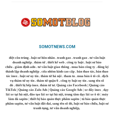
SOMOTNEWS.COM
diệt côn trùng
.
luật sư hôn nhân
.
tranh gao
.
tranh gao
.
tư vấn luật
doanh nghiệp
.
thám tử
.
thiết kế web
.
công ty luật
.
luật sư bào
chữa
.
giám định adn
.
tư vấn luật giao thông
.
mua bán công ty
.
đăng ký
thành lập doanh nghiệp
.
cửa nhôm kính cao cấp
.
bàn thao tác
,
bàn thao
tác inox
.
luật sư uy tín
.
thám tử hà nội
.
tham tu
.
mua bán ô tô cũ
.
dịch
vụ thám tử uy tín
.
thám tử quận 6
.
công ty luật uy tín
.
sang tên sổ
đỏ
.
thiết bị bếp inox
.
thám tử tư
.
Quảng cáo Facebook
|
Quảng cáo
TikTok
|
Quảng cáo Zalo Ads
|
Quảng cáo Google Ads
|
xe đẩy inox
,
dạy
lái xe tại hà nội
,
đào tạo lái xe tại hà nội
,
trung tâm dạy lái xe ô tô
|
máy
làm đá sapito
|
thiết bị bảo quản thực phẩm sapito
|
tủ bảo quản thực
phẩm sapito
,
tư vấn luật đất đai
,
sang tên sổ đỏ
,
luật sư bào chữa
,
luật sư
tranh tụng
,
tư vấn doanh nghiệp
,