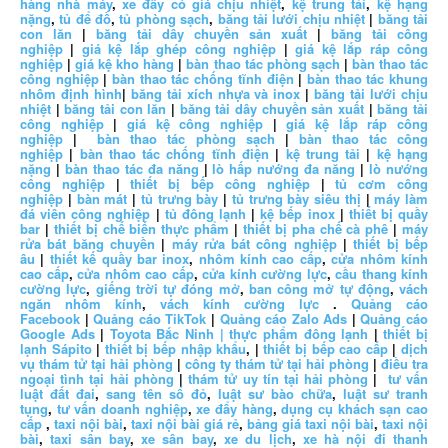
hàng nhà máy
,
xe đẩy có giá chịu nhiệt
,
kệ trung tải
,
kệ hạng
nặng
,
tủ để đồ
,
tủ phòng sạch
,
băng tải lưới chịu nhiệt
|
băng tải
con lăn
|
băng tải dây chuyền sản xuất
|
băng tải công
nghiệp
|
giá kệ lắp ghép công nghiệp
|
giá kệ lắp ráp công
nghiệp
|
giá kệ kho hàng
|
bàn thao tác phòng sạch
|
bàn thao tác
công nghiệp
|
bàn thao tác chống tĩnh điện
|
bàn thao tác khung
nhôm định hình
|
băng tải xích nhựa và inox
|
băng tải lưới chịu
nhiệt
|
băng tải con lăn
|
băng tải dây chuyền sản xuất
|
băng tải
công nghiệp
|
giá kệ công nghiệp
|
giá kệ lắp ráp công
nghiệp
|
bàn thao tác phòng sạch
|
bàn thao tác công
nghiệp
|
bàn thao tác chống tĩnh điện
|
kệ trung tải
|
kệ hạng
nặng
|
bàn thao tác đa năng
|
lò hấp nướng đa năng
|
lò nướng
công nghiệp
|
thiết bị bếp công nghiệp
|
tủ cơm công
nghiệp
|
bàn mát
|
tủ trưng bày
|
tủ trưng bày siêu thị
|
máy làm
đá viên công nghiệp
|
tủ đông lạnh
|
kệ bếp inox
|
thiết bị quầy
bar
|
thiết bị chế biến thực phẩm
|
thiết bị pha chế cà phê
|
máy
rửa bát băng chuyền
|
máy rửa bát công nghiệp
|
thiết bị bếp
âu
|
thiết kế quầy bar inox
,
nhôm kính cao cấp
,
cửa nhôm kính
cao cấp
,
cửa nhôm cao cấp
,
cửa kính cường lực
,
cầu thang kính
cường lực
,
giếng trời tự đóng mở
,
ban công mở tự động
,
vách
ngăn nhôm kính
,
vách kính cường lực
.
Quảng cáo
Facebook
|
Quảng cáo TikTok
|
Quảng cáo Zalo Ads
|
Quảng cáo
Google Ads
|
Toyota Bắc Ninh |
thực phẩm đông lạnh
|
thiết bị
lạnh Sápito
|
thiết bị bếp nhập khẩu
, |
thiết bị bếp cao cấp
|
dịch
vụ thám tử tại hải phòng
|
công ty thám tử tại hải phòng
|
điều tra
ngoại tình tại hải phòng
|
thám tử uy tín tại hải phòng
|
tư vấn
luật đất đai
,
sang tên sổ đỏ
,
luật sư bào chữa
,
luật sư tranh
tụng
,
tư vấn doanh nghiệp
,
xe đẩy hàng
,
dụng cụ khách sạn cao
cấp
,
taxi nội bài
,
taxi nội bài giá rẻ
,
bảng giá taxi nội bài
,
taxi nội
bài
,
taxi sân bay
,
xe sân bay
,
xe du lịch
,
xe hà nội đi thanh